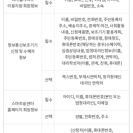
디지털서비스
이름, 휴대폰번호, 이메일, 아이디,
필수
이용지원 회원정보
비밀번호, 소속
이름, 비밀번호, 전화번호, 주민등록지
주소, 배송지주소, 경제적 여건, 사회활동
내용, 신청제품명, 보조기기 활용계획,
주민등록번호, 장애유형, 장애정도,
필수
휴대폰번호(해당하는 경우)수혜이력,
정보통신보조기기
심층상담내용, 법정대리인정보(이름,
신청 및 수혜자
주민등록번호, 법적관계, 연락처),
정보
대리작성자(이름, 관계, 전화, 휴대폰)
팩스번호, 부재시연락처, 청각장애인
선택
대리인 연락처
아이디, 이름, 휴대폰번호(본인 또는
필수
법정대리인), 이메일
스마트쉼센터
홈페이지 회원정보
선택
성별, 전화번호, 주소
(신청자)이름, 휴대폰번호,