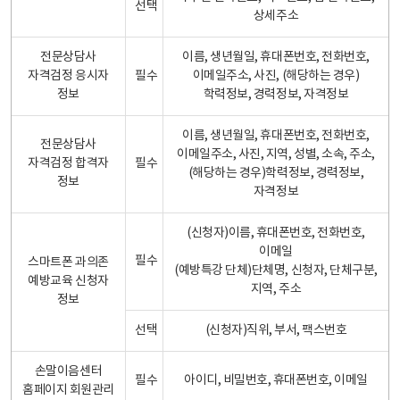
선택
상세주소
전문상담사
이름, 생년월일, 휴대폰번호, 전화번호,
자격검정 응시자
필수
이메일주소, 사진, (해당하는 경우)
정보
학력정보, 경력정보, 자격정보
이름, 생년월일, 휴대폰번호, 전화번호,
전문상담사
이메일주소, 사진, 지역, 성별, 소속, 주소,
자격검정 합격자
필수
(해당하는 경우)학력정보, 경력정보,
정보
자격정보
(신청자)이름, 휴대폰번호, 전화번호,
이메일
필수
스마트폰 과의존
(예방특강 단체)단체명, 신청자, 단체구분,
예방교육 신청자
지역, 주소
정보
선택
(신청자)직위, 부서, 팩스번호
손말이음센터
필수
아이디, 비밀번호, 휴대폰번호, 이메일
홈페이지 회원관리