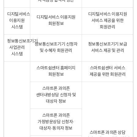
자격검정 합격자 명단
디지털서비스
디지털서비스 이용지원
디지털서비스 이용지원
이용지원
서비스 제공을 위한
회원정보
시스템
회원관리
정보통신보조기기
정보통신보조기기 신청자
정보통신보조기기 보급
사업관리
및 수혜자 회원관리
서비스 제공 및 관리
시스템
스마트쉼센터 홈페이지
스마트쉼센터 서비스
회원정보
제공을 위한 회원관리
스마트폰 과의존
센터내방상담 신청자 및
대상자 정보
스마트폰 과의존
가정방문상담 신청자·
대상자·동의자 정보
스마트폰 과의존 상담