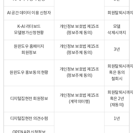
AI 공간 데이터 이용 신청자
회원탈퇴시까
K-AI 리더보드
개인정보 보호법 제15조
모델
모델평가신청현황
(정보주체 동의)
삭제시까지
원윈도우 홈페이지
개인정보 보호법 제15조
3년
회원정보
(정보주체 동의)
회원탈퇴시까
개인정보 보호법 제15조
원윈도우 홍보동의 현황
혹은 동의
(정보주체 동의)
철회시
회원탈퇴시까
개인정보 보호법 제15조
디지털집현전 회원정보
혹은 2년
(계약의이행)
(재동의)
디지털집현전 의견수렴
1년
OPEN API 신청정보