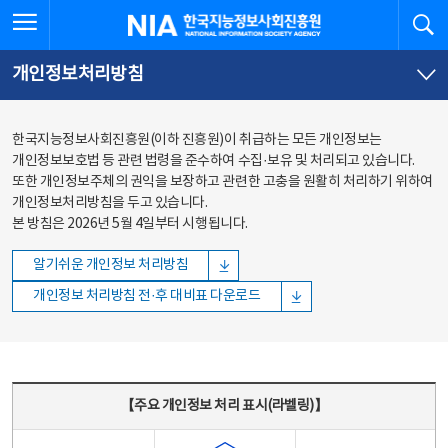
본문
전체메뉴
전체메뉴 열기
검
한국지능정보사회진흥원
바로가기
바로가기
개인정보처리방침
한국지능정보사회진흥원(이하 진흥원)이 취급하는 모든 개인정보는
개인정보보호법 등 관련 법령을 준수하여 수집·보유 및 처리되고 있습니다.
또한 개인정보주체의 권익을 보장하고 관련한 고충을 원활히 처리하기 위하여
개인정보처리방침을 두고 있습니다.
본 방침은 2026년 5월 4일부터 시행됩니다.
알기쉬운 개인정보 처리방침
개인정보 처리방침 전·후 대비표 다운로드
주요 개인정보 처리 표시(라벨링) - 주요 개인정보 처리 표시를 나타내는표
【주요 개인정보 처리 표시(라벨링)】