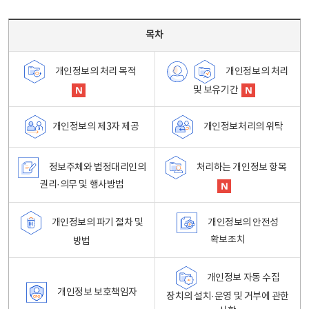
목차 - 개인정보 처리방침 목차를 나타내는표
목차
개인정보의 처리
개인정보의 처리 목적
및 보유기간
개인정보처리의 위탁
개인정보의 제3자 제공
정보주체와 법정대리인의
처리하는 개인정보 항목
권리·의무 및 행사방법
개인정보의 파기 절차 및
개인정보의 안전성
확보조치
방법
개인정보 자동 수집
개인정보 보호책임자
장치의 설치·운영 및 거부에 관한