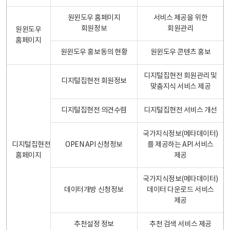
원윈도우 홈페이지
서비스 제공을 위한
회원정보
회원관리
원윈도우
홈페이지
원윈도우 홍보동의 현황
원윈도우 콘텐츠 홍보
디지털집현전 회원관리 및
디지털집현전 회원정보
맞춤지식 서비스 제공
디지털집현전 의견수렴
디지털집현전 서비스 개선
국가지식정보(메타데이터)
디지털집현전
OPEN API 신청정보
를 제공하는 API 서비스
홈페이지
제공
국가지식정보(메타데이터)
데이터개방 신청정보
데이터 다운로드 서비스
제공
추천설정 정보
추천 검색 서비스 제공