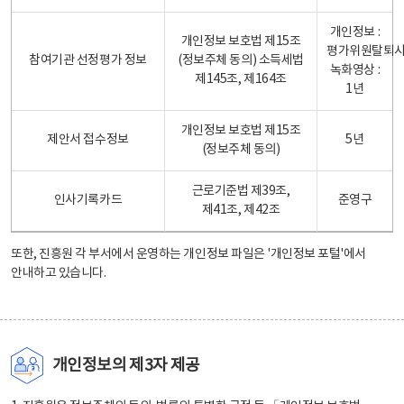
개인정보 :
개인정보 보호법 제15조
평가위원탈퇴
참여기관 선정평가 정보
(정보주체 동의) 소득세법
녹화영상 :
제145조, 제164조
1년
개인정보 보호법 제15조
제안서 접수정보
5년
(정보주체 동의)
근로기준법 제39조,
인사기록카드
준영구
제41조, 제42조
또한, 진흥원 각 부서에서 운영하는 개인정보 파일은
'개인정보 포털'
에서
안내하고 있습니다.
개인정보의 제3자 제공