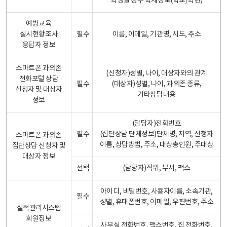
학생일 경우 학제정보(학교/학년)
예방교육
실시현황조사
필수
이름, 이메일, 기관명, 시도, 주소
응답자 정보
스마트폰 과의존
(신청자)성별, 나이, 대상자와의 관계
전화포털 상담
필수
(대상자)성별, 나이, 과의존 종류,
신청자 및 대상자
기타상담내용
정보
(담당자)전화번호
필수
(집단상담 단체정보)단체명, 지역, 신청자
스마트폰 과의존
이름, 상담방법, 주소, 대상총인원, 주대상
집단상담 신청자 및
대상자 정보
선택
(담당자)직위, 부서, 팩스
아이디, 비밀번호, 사용자이름, 소속기관,
필수
성별, 휴대폰번호, 이메일, 우편번호, 주소
실적관리시스템
회원정보
사무실 전화번호, 팩스번호, 집 전화번호,