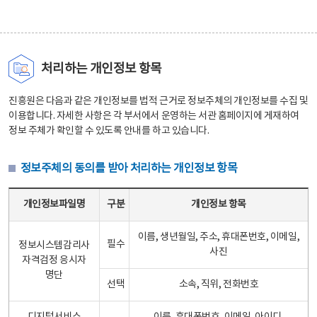
처리하는 개인정보 항목
진흥원은 다음과 같은 개인정보를 법적 근거로 정보주체의 개인정보를 수집 및
이용합니다. 자세한 사항은 각 부서에서 운영하는 서관 홈페이지에 게재하여
정보 주체가 확인할 수 있도록 안내를 하고 있습니다.
정보주체의 동의를 받아 처리하는 개인정보 항목
정보주체의 동의를 받아 처리하는 개인정보 항목 테이블 - 개인정보파일명, 구분, 개인정보 항목으로 구성
개인정보파일명
구분
개인정보 항목
이름, 생년월일, 주소, 휴대폰번호, 이메일,
필수
정보시스템감리사
사진
자격검정 응시자
명단
선택
소속, 직위, 전화번호