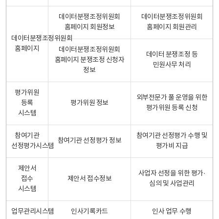
데이터분쟁조정위원회
데이터분쟁조정위원회
홈페이지 회원정보
홈페이지 회원관리
데이터분쟁조정위원회
홈페이지
데이터분쟁조정위원회
데이터 분쟁조정 등
홈페이지 분쟁조정 신청자
민원사무 처리
정보
평가위원
외부전문가 풀 운영을 위한
등록
평가위원 정보
평가위원 등록 신청
시스템
참여기관
참여기관 선정평가 수행 및
참여기관 선정평가 정보
선정평가시스템
평가비 지급
제안서
사업자 선정을 위한 평가·
접수
제안서 접수정보
심의 및 사업관리
시스템
업무관리시스템
인사기록카드
인사 업무 수행