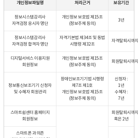
개인정보파일명
처리근거
보유기간
정보시스템감리사
개인정보 보호법 제15조
3년
자격검정 응시자 명단
(정보주체 등의)
정보시스템감리사
자격기본법 제34조 및 동법
자격탈퇴시까
자격검정 합격자 명단
시행령 제32조
디지털서비스 이용지원
개인정보 보호법 제15조
회원탈퇴시까
회원정보
(정보주체 동의)
장애인보조기기법 시행령
신청자 :
정보통신보조기기 신청자
제7조 제1호
1년
및 수혜자 회원관리
개인정보 보호법 제15조
수혜자 :
(정보주체 동의)
7년
스마트쉼센터 홈페이지
회원탈퇴시까
회원정보
혹은 2년
스마트폰 과의존