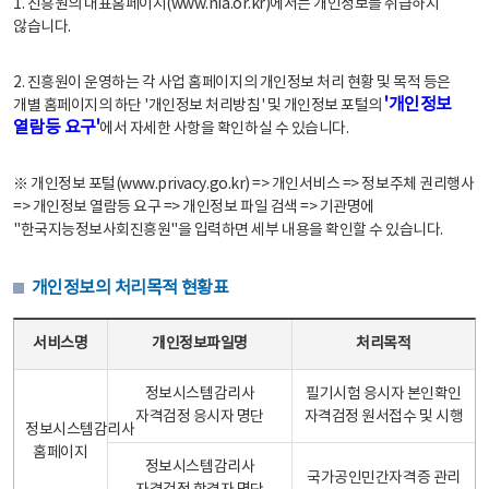
1. 진흥원의 대표홈페이지(www.nia.or.kr)에서는 개인정보를 취급하지
않습니다.
2. 진흥원이 운영하는 각 사업 홈페이지의 개인정보 처리 현황 및 목적 등은
'개인정보
개별 홈페이지의 하단 '개인정보 처리방침' 및 개인정보 포털의
열람등 요구'
에서 자세한 사항을 확인하실 수 있습니다.
※ 개인정보 포털(www.privacy.go.kr) => 개인서비스 => 정보주체 권리행사
=> 개인정보 열람등 요구 => 개인정보 파일 검색 => 기관명에
"한국지능정보사회진흥원"을 입력하면 세부 내용을 확인할 수 있습니다.
개인정보의 처리목적 현황표
개인정보의 처리목적 현황표 - 서비스명, 개인정보파일명, 처리목적으로 구성
서비스명
개인정보파일명
처리목적
정보시스템감리사
필기시험 응시자 본인확인
자격검정 응시자 명단
자격검정 원서접수 및 시행
정보시스템감리사
홈페이지
정보시스템감리사
국가공인민간자격증 관리