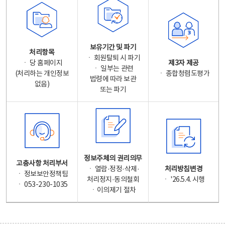
보유기간 및 파기
처리항목
ㆍ 회원탈퇴 시 파기
ㆍ 당 홈페이지
제3자 제공
ㆍ 일부는 관련
(처리하는 개인정보
ㆍ 종합청렴도평가
법령에 따라 보관
없음)
또는 파기
정보주체의 권리의무
고충사항 처리부서
ㆍ 열람·정정·삭제·
처리방침변경
ㆍ 정보보안정책팀
처리정지·동의철회
ㆍ '26.5.4. 시행
ㆍ 053-230-1035
ㆍ이의제기 절차