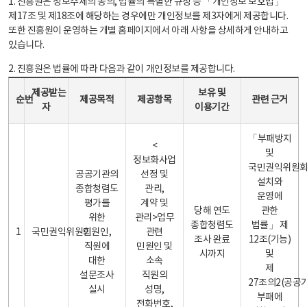
1. 진흥원은 정보주체의 동의, 법률의 특별한 규정 등 「개인정보 보호법」
제17조 및 제18조에 해당하는 경우에만 개인정보를 제3자에게 제공합니다.
또한 진흥원이 운영하는 개별 홈페이지에서 아래 사항을 상세하게 안내하고
있습니다.
2. 진흥원은 법률에 따라 다음과 같이 개인정보를 제공합니다.
개인정보 제공 안내표 - 순번, 제공받는자, 제공목적, 제공항목, 보유 및 이용기간 관련 근거로 구성
제공받는
보유 및
순번
제공목적
제공항목
관련 근거
자
이용기간
「부패방지
<
및
정보화사업
국민권익위원
공공기관의
선정 및
설치와
종합청렴도
관리,
운영에
평가를
계약 및
당해 연도
관한
위한
관리>업무
종합청렴도
법률」 제
1
국민권익위원회
민원인,
관련
조사 완료
12조(기능)
직원에
민원인 및
시까지
및
대한
소속
제
설문조사
직원의
27조의2(공공
실시
성명,
부패에
전화번호,