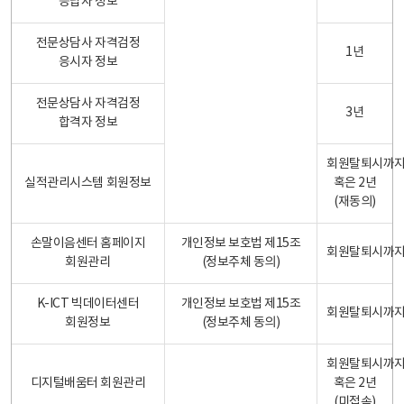
응답자 정보
전문상담사 자격검정
1년
응시자 정보
전문상담사 자격검정
3년
합격자 정보
회원탈퇴시까
실적관리시스템 회원정보
혹은 2년
(재동의)
손말이음센터 홈페이지
개인정보 보호법 제15조
회원탈퇴시까
회원관리
(정보주체 동의)
K-ICT 빅데이터센터
개인정보 보호법 제15조
회원탈퇴시까
회원정보
(정보주체 동의)
회원탈퇴시까
디지털배움터 회원관리
혹은 2년
(미접속)