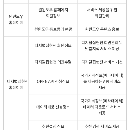
원윈도우 홈페이지
서비스 제공을 위한
회원정보
회원관리
원윈도우
홈페이지
원윈도우 홍보동의 현황
원윈도우 콘텐츠 홍보
디지털집현전 회원관리 및
디지털집현전 회원정보
맞춤지식 서비스 제공
디지털집현전 의견수렴
디지털집현전 서비스 개선
국가지식정보(메타데이터)
디지털집현전
OPEN API 신청정보
를 제공하는 API 서비스
홈페이지
제공
국가지식정보(메타데이터)
데이터개방 신청정보
데이터 다운로드 서비스
제공
추천설정 정보
추천 검색 서비스 제공