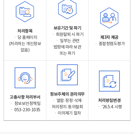
보유기간 및 파기
처리항목
ㆍ 회원탈퇴 시 파기
ㆍ 당 홈페이지
제3자 제공
ㆍ 일부는 관련
(처리하는 개인정보
ㆍ 종합청렴도평가
법령에 따라 보관
없음)
또는 파기
정보주체의 권리의무
고충사항 처리부서
ㆍ 열람·정정·삭제·
처리방침변경
ㆍ 정보보안정책팀
처리정지·동의철회
ㆍ '26.5.4. 시행
ㆍ 053-230-1035
ㆍ이의제기 절차