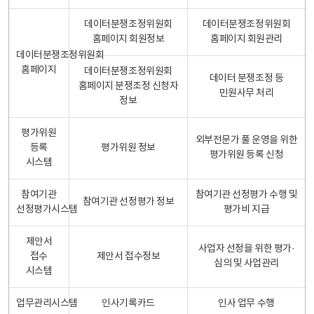
데이터분쟁조정위원회
데이터분쟁조정위원회
홈페이지 회원정보
홈페이지 회원관리
데이터분쟁조정위원회
홈페이지
데이터분쟁조정위원회
데이터 분쟁조정 등
홈페이지 분쟁조정 신청자
민원사무 처리
정보
평가위원
외부전문가 풀 운영을 위한
등록
평가위원 정보
평가위원 등록 신청
시스템
참여기관
참여기관 선정평가 수행 및
참여기관 선정평가 정보
선정평가시스템
평가비 지급
제안서
사업자 선정을 위한 평가·
접수
제안서 접수정보
심의 및 사업관리
시스템
업무관리시스템
인사기록카드
인사 업무 수행