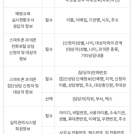
학생일 경우 학제정보(학교/학년)
예방교육
실시현황조사
필수
이름, 이메일, 기관명, 시도, 주소
응답자 정보
스마트폰 과의존
(신청자)성별, 나이, 대상자와의 관계
전화포털 상담
필수
(대상자)성별, 나이, 과의존 종류,
신청자 및 대상자
기타상담내용
정보
(담당자)전화번호
필수
(집단상담 단체정보)단체명, 지역, 신청자
스마트폰 과의존
이름, 상담방법, 주소, 대상총인원, 주대상
집단상담 신청자 및
대상자 정보
선택
(담당자)직위, 부서, 팩스
아이디, 비밀번호, 사용자이름, 소속기관,
필수
성별, 휴대폰번호, 이메일, 우편번호, 주소
실적관리시스템
회원정보
사무실 전화번호, 팩스번호, 집 전화번호,