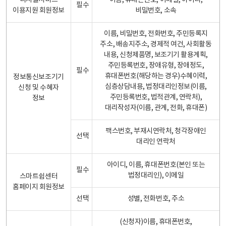
디지털서비스
이름, 휴대폰번호, 이메일, 아이디,
필수
이용지원 회원정보
비밀번호, 소속
이름, 비밀번호, 전화번호, 주민등록지
주소, 배송지주소, 경제적 여건, 사회활동
내용, 신청제품명, 보조기기 활용계획,
주민등록번호, 장애유형, 장애정도,
필수
휴대폰번호(해당하는 경우)수혜이력,
정보통신보조기기
심층상담내용, 법정대리인정보(이름,
신청 및 수혜자
주민등록번호, 법적관계, 연락처),
정보
대리작성자(이름, 관계, 전화, 휴대폰)
팩스번호, 부재시연락처, 청각장애인
선택
대리인 연락처
아이디, 이름, 휴대폰번호(본인 또는
필수
법정대리인), 이메일
스마트쉼센터
홈페이지 회원정보
선택
성별, 전화번호, 주소
(신청자)이름, 휴대폰번호,