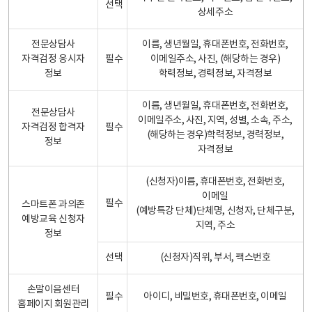
선택
상세주소
전문상담사
이름, 생년월일, 휴대폰번호, 전화번호,
자격검정 응시자
필수
이메일주소, 사진, (해당하는 경우)
정보
학력정보, 경력정보, 자격정보
이름, 생년월일, 휴대폰번호, 전화번호,
전문상담사
이메일주소, 사진, 지역, 성별, 소속, 주소,
자격검정 합격자
필수
(해당하는 경우)학력정보, 경력정보,
정보
자격정보
(신청자)이름, 휴대폰번호, 전화번호,
이메일
필수
스마트폰 과의존
(예방특강 단체)단체명, 신청자, 단체구분,
예방교육 신청자
지역, 주소
정보
선택
(신청자)직위, 부서, 팩스번호
손말이음센터
필수
아이디, 비밀번호, 휴대폰번호, 이메일
홈페이지 회원관리