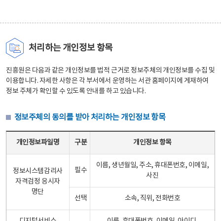
처리하는 개인정보 항목
진흥원은 다음과 같은 개인정보를 법적 근거로 정보주체의 개인정보를 수집 및
이용합니다. 자세한 사항은 각 부서에서 운영하는 서관 홈페이지에 게재하여
정보 주체가 확인할 수 있도록 안내를 하고 있습니다.
정보주체의 동의를 받아 처리하는 개인정보 항목
정보주체의 동의를 받아 처리하는 개인정보 항목 테이블 - 개인정보파일명, 구분, 개인정보 항목으로 구성
개인정보파일명
구분
개인정보 항목
이름, 생년월일, 주소, 휴대폰번호, 이메일,
필수
정보시스템감리사
사진
자격검정 응시자
명단
선택
소속, 직위, 전화번호