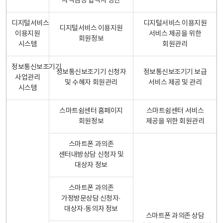
자격검정 합격자 명단
디지털서비스
디지털서비스 이용지원
디지털서비스 이용지원
이용지원
서비스 제공을 위한
회원정보
시스템
회원관리
정보통신보조기기
정보통신보조기기 신청자
정보통신보조기기 보급
사업관리
및 수혜자 회원관리
서비스 제공 및 관리
시스템
스마트쉼센터 홈페이지
스마트쉼센터 서비스
회원정보
제공을 위한 회원관리
스마트폰 과의존
센터내방상담 신청자 및
대상자 정보
스마트폰 과의존
가정방문상담 신청자·
대상자·동의자 정보
스마트폰 과의존 상담