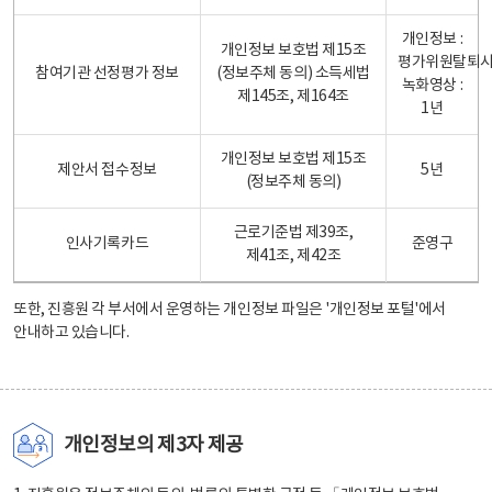
개인정보 :
개인정보 보호법 제15조
평가위원탈퇴
참여기관 선정평가 정보
(정보주체 동의) 소득세법
녹화영상 :
제145조, 제164조
1년
개인정보 보호법 제15조
제안서 접수정보
5년
(정보주체 동의)
근로기준법 제39조,
인사기록카드
준영구
제41조, 제42조
또한, 진흥원 각 부서에서 운영하는 개인정보 파일은
'개인정보 포털'
에서
안내하고 있습니다.
개인정보의 제3자 제공