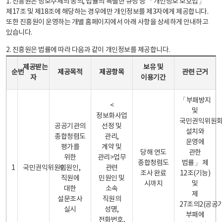
1. 진흥원은 정보주체의 동의, 법률의 특별한 규정 등 「개인정보 보호법」
제17조 및 제18조에 해당하는 경우에만 개인정보를 제3자에게 제공합니다.
또한 진흥원이 운영하는 개별 홈페이지에서 아래 사항을 상세하게 안내하고
있습니다.
2. 진흥원은 법률에 따라 다음과 같이 개인정보를 제공합니다.
개인정보 제공 안내표 - 순번, 제공받는자, 제공목적, 제공항목, 보유 및 이용기간 관련 근거로 구성
제공받는
보유 및
순번
제공목적
제공항목
관련 근거
자
이용기간
「부패방지
<
및
정보화사업
국민권익위원
공공기관의
선정 및
설치와
종합청렴도
관리,
운영에
평가를
계약 및
당해 연도
관한
위한
관리>업무
종합청렴도
법률」 제
1
국민권익위원회
민원인,
관련
조사 완료
12조(기능)
직원에
민원인 및
시까지
및
대한
소속
제
설문조사
직원의
27조의2(공공
실시
성명,
부패에
전화번호,