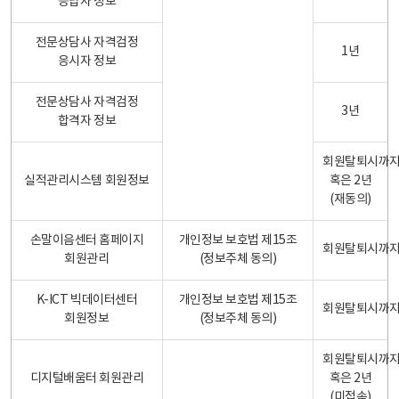
응답자 정보
전문상담사 자격검정
1년
응시자 정보
전문상담사 자격검정
3년
합격자 정보
회원탈퇴시까
실적관리시스템 회원정보
혹은 2년
(재동의)
손말이음센터 홈페이지
개인정보 보호법 제15조
회원탈퇴시까
회원관리
(정보주체 동의)
K-ICT 빅데이터센터
개인정보 보호법 제15조
회원탈퇴시까
회원정보
(정보주체 동의)
회원탈퇴시까
디지털배움터 회원관리
혹은 2년
(미접속)