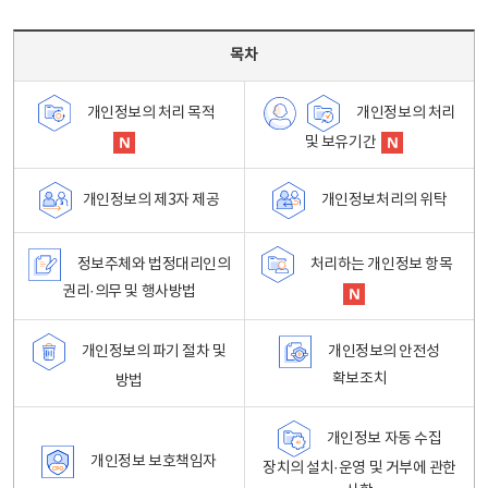
목차 - 개인정보 처리방침 목차를 나타내는표
목차
개인정보의 처리
개인정보의 처리 목적
및 보유기간
개인정보처리의 위탁
개인정보의 제3자 제공
정보주체와 법정대리인의
처리하는 개인정보 항목
권리·의무 및 행사방법
개인정보의 파기 절차 및
개인정보의 안전성
확보조치
방법
개인정보 자동 수집
개인정보 보호책임자
장치의 설치·운영 및 거부에 관한