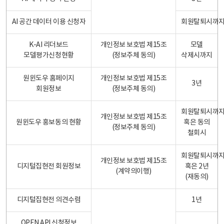
AI 공간 데이터 이용 신청자
회원탈퇴시까
K-AI 리더보드
개인정보 보호법 제15조
모델
모델평가신청현황
(정보주체 동의)
삭제시까지
원윈도우 홈페이지
개인정보 보호법 제15조
3년
회원정보
(정보주체 동의)
회원탈퇴시까
개인정보 보호법 제15조
원윈도우 홍보동의 현황
혹은 동의
(정보주체 동의)
철회시
회원탈퇴시까
개인정보 보호법 제15조
디지털집현전 회원정보
혹은 2년
(계약의이행)
(재동의)
디지털집현전 의견수렴
1년
OPEN API 신청정보