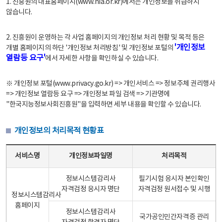
1. 진흥원의 대표홈페이지(www.nia.or.kr)에서는 개인정보를 취급하지
않습니다.
2. 진흥원이 운영하는 각 사업 홈페이지의 개인정보 처리 현황 및 목적 등은
'개인정보
개별 홈페이지의 하단 '개인정보 처리방침' 및 개인정보 포털의
열람등 요구'
에서 자세한 사항을 확인하실 수 있습니다.
※ 개인정보 포털(www.privacy.go.kr) => 개인서비스 => 정보주체 권리행사
=> 개인정보 열람등 요구 => 개인정보 파일 검색 => 기관명에
"한국지능정보사회진흥원"을 입력하면 세부 내용을 확인할 수 있습니다.
개인정보의 처리목적 현황표
개인정보의 처리목적 현황표 - 서비스명, 개인정보파일명, 처리목적으로 구성
서비스명
개인정보파일명
처리목적
정보시스템감리사
필기시험 응시자 본인확인
자격검정 응시자 명단
자격검정 원서접수 및 시행
정보시스템감리사
홈페이지
정보시스템감리사
국가공인민간자격증 관리