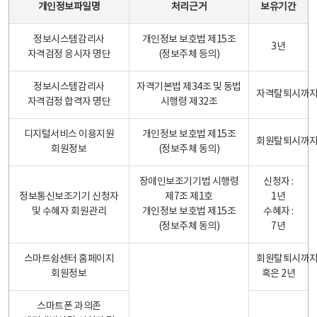
개인정보파일명
처리근거
보유기간
정보시스템감리사
개인정보 보호법 제15조
3년
자격검정 응시자 명단
(정보주체 등의)
정보시스템감리사
자격기본법 제34조 및 동법
자격탈퇴시까
자격검정 합격자 명단
시행령 제32조
디지털서비스 이용지원
개인정보 보호법 제15조
회원탈퇴시까
회원정보
(정보주체 동의)
장애인보조기기법 시행령
신청자 :
정보통신보조기기 신청자
제7조 제1호
1년
및 수혜자 회원관리
개인정보 보호법 제15조
수혜자 :
(정보주체 동의)
7년
스마트쉼센터 홈페이지
회원탈퇴시까
회원정보
혹은 2년
스마트폰 과의존