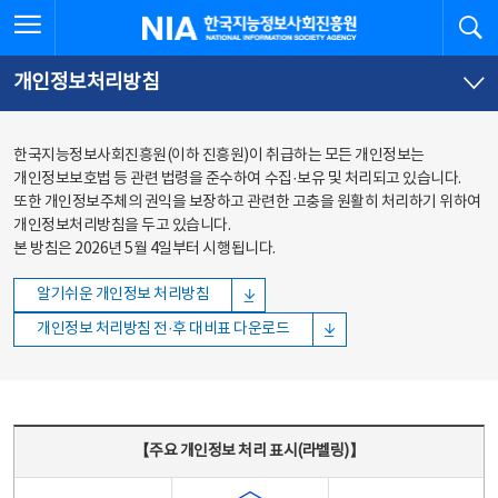
본문
전체메뉴
전체메뉴 열기
검
한국지능정보사회진흥원
바로가기
바로가기
개인정보처리방침
한국지능정보사회진흥원(이하 진흥원)이 취급하는 모든 개인정보는
개인정보보호법 등 관련 법령을 준수하여 수집·보유 및 처리되고 있습니다.
또한 개인정보주체의 권익을 보장하고 관련한 고충을 원활히 처리하기 위하여
개인정보처리방침을 두고 있습니다.
본 방침은 2026년 5월 4일부터 시행됩니다.
알기쉬운 개인정보 처리방침
개인정보 처리방침 전·후 대비표 다운로드
주요 개인정보 처리 표시(라벨링) - 주요 개인정보 처리 표시를 나타내는표
【주요 개인정보 처리 표시(라벨링)】