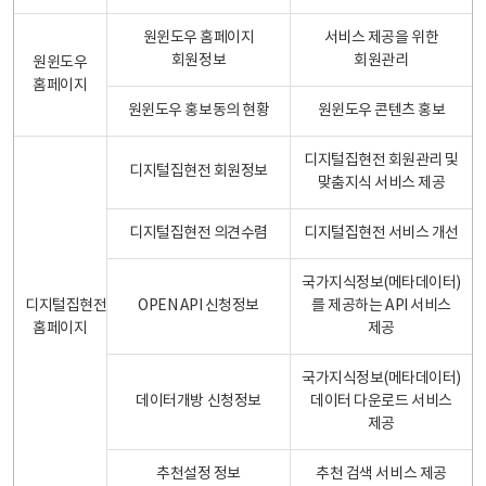
원윈도우 홈페이지
서비스 제공을 위한
회원정보
회원관리
원윈도우
홈페이지
원윈도우 홍보동의 현황
원윈도우 콘텐츠 홍보
디지털집현전 회원관리 및
디지털집현전 회원정보
맞춤지식 서비스 제공
디지털집현전 의견수렴
디지털집현전 서비스 개선
국가지식정보(메타데이터)
디지털집현전
OPEN API 신청정보
를 제공하는 API 서비스
홈페이지
제공
국가지식정보(메타데이터)
데이터개방 신청정보
데이터 다운로드 서비스
제공
추천설정 정보
추천 검색 서비스 제공