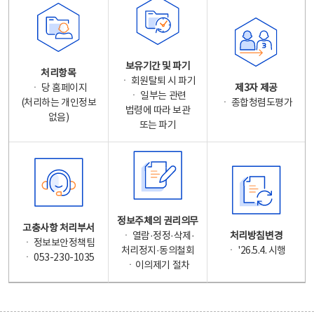
보유기간 및 파기
처리항목
ㆍ 회원탈퇴 시 파기
ㆍ 당 홈페이지
제3자 제공
ㆍ 일부는 관련
(처리하는 개인정보
ㆍ 종합청렴도평가
법령에 따라 보관
없음)
또는 파기
정보주체의 권리의무
고충사항 처리부서
ㆍ 열람·정정·삭제·
처리방침변경
ㆍ 정보보안정책팀
처리정지·동의철회
ㆍ '26.5.4. 시행
ㆍ 053-230-1035
ㆍ이의제기 절차