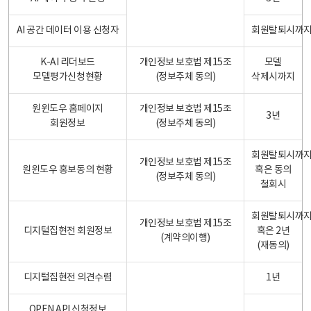
AI 공간 데이터 이용 신청자
회원탈퇴시까
K-AI 리더보드
개인정보 보호법 제15조
모델
모델평가신청현황
(정보주체 동의)
삭제시까지
원윈도우 홈페이지
개인정보 보호법 제15조
3년
회원정보
(정보주체 동의)
회원탈퇴시까
개인정보 보호법 제15조
원윈도우 홍보동의 현황
혹은 동의
(정보주체 동의)
철회시
회원탈퇴시까
개인정보 보호법 제15조
디지털집현전 회원정보
혹은 2년
(계약의이행)
(재동의)
디지털집현전 의견수렴
1년
OPEN API 신청정보