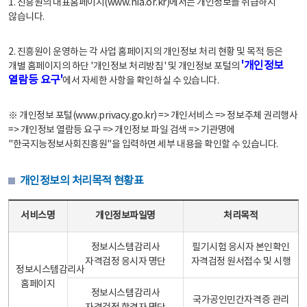
1. 진흥원의 대표홈페이지(www.nia.or.kr)에서는 개인정보를 취급하지
않습니다.
2. 진흥원이 운영하는 각 사업 홈페이지의 개인정보 처리 현황 및 목적 등은
'개인정보
개별 홈페이지의 하단 '개인정보 처리방침' 및 개인정보 포털의
열람등 요구'
에서 자세한 사항을 확인하실 수 있습니다.
※ 개인정보 포털(www.privacy.go.kr) => 개인서비스 => 정보주체 권리행사
=> 개인정보 열람등 요구 => 개인정보 파일 검색 => 기관명에
"한국지능정보사회진흥원"을 입력하면 세부 내용을 확인할 수 있습니다.
개인정보의 처리목적 현황표
개인정보의 처리목적 현황표 - 서비스명, 개인정보파일명, 처리목적으로 구성
서비스명
개인정보파일명
처리목적
정보시스템감리사
필기시험 응시자 본인확인
자격검정 응시자 명단
자격검정 원서접수 및 시행
정보시스템감리사
홈페이지
정보시스템감리사
국가공인민간자격증 관리