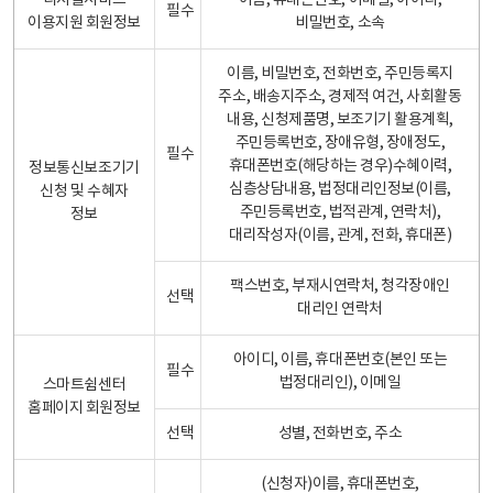
디지털서비스
이름, 휴대폰번호, 이메일, 아이디,
필수
이용지원 회원정보
비밀번호, 소속
이름, 비밀번호, 전화번호, 주민등록지
주소, 배송지주소, 경제적 여건, 사회활동
내용, 신청제품명, 보조기기 활용계획,
주민등록번호, 장애유형, 장애정도,
필수
휴대폰번호(해당하는 경우)수혜이력,
정보통신보조기기
심층상담내용, 법정대리인정보(이름,
신청 및 수혜자
주민등록번호, 법적관계, 연락처),
정보
대리작성자(이름, 관계, 전화, 휴대폰)
팩스번호, 부재시연락처, 청각장애인
선택
대리인 연락처
아이디, 이름, 휴대폰번호(본인 또는
필수
법정대리인), 이메일
스마트쉼센터
홈페이지 회원정보
선택
성별, 전화번호, 주소
(신청자)이름, 휴대폰번호,