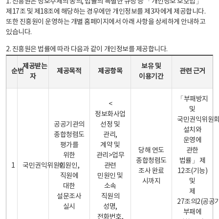
1. 진흥원은 정보주체의 동의, 법률의 특별한 규정 등 「개인정보 보호법」
제17조 및 제18조에 해당하는 경우에만 개인정보를 제3자에게 제공합니다.
또한 진흥원이 운영하는 개별 홈페이지에서 아래 사항을 상세하게 안내하고
있습니다.
2. 진흥원은 법률에 따라 다음과 같이 개인정보를 제공합니다.
개인정보 제공 안내표 - 순번, 제공받는자, 제공목적, 제공항목, 보유 및 이용기간 관련 근거로 구성
제공받는
보유 및
순번
제공목적
제공항목
관련 근거
자
이용기간
「부패방지
<
및
정보화사업
국민권익위원
공공기관의
선정 및
설치와
종합청렴도
관리,
운영에
평가를
계약 및
당해 연도
관한
위한
관리>업무
종합청렴도
법률」 제
1
국민권익위원회
민원인,
관련
조사 완료
12조(기능)
직원에
민원인 및
시까지
및
대한
소속
제
설문조사
직원의
27조의2(공공
실시
성명,
부패에
전화번호,