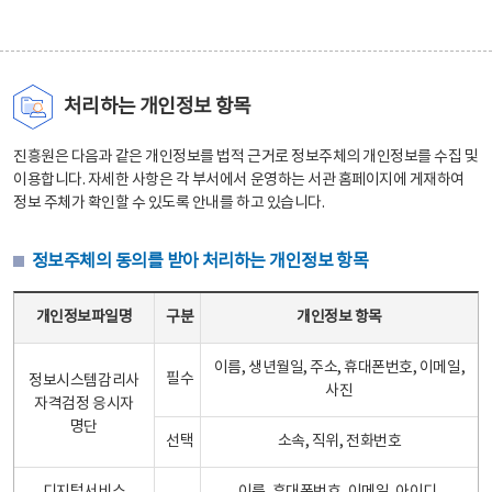
처리하는 개인정보 항목
진흥원은 다음과 같은 개인정보를 법적 근거로 정보주체의 개인정보를 수집 및
이용합니다. 자세한 사항은 각 부서에서 운영하는 서관 홈페이지에 게재하여
정보 주체가 확인할 수 있도록 안내를 하고 있습니다.
정보주체의 동의를 받아 처리하는 개인정보 항목
정보주체의 동의를 받아 처리하는 개인정보 항목 테이블 - 개인정보파일명, 구분, 개인정보 항목으로 구성
개인정보파일명
구분
개인정보 항목
이름, 생년월일, 주소, 휴대폰번호, 이메일,
필수
정보시스템감리사
사진
자격검정 응시자
명단
선택
소속, 직위, 전화번호