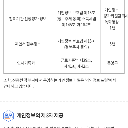
개인정보 :
개인정보 보호법 제15조
평가위원탈퇴
참여기관 선정평가 정보
(정보주체 동의) 소득세법
녹화영상 :
제145조, 제164조
1년
개인정보 보호법 제15조
제안서 접수정보
5년
(정보주체 동의)
근로기준법 제39조,
인사기록카드
준영구
제41조, 제42조
또한, 진흥원 각 부서에서 운영하는 개인정보 파일은
'개인정보 포털'
에서
안내하고 있습니다.
개인정보의 제3자 제공