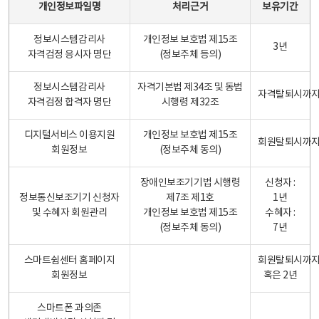
개인정보파일명
처리근거
보유기간
정보시스템감리사
개인정보 보호법 제15조
3년
자격검정 응시자 명단
(정보주체 등의)
정보시스템감리사
자격기본법 제34조 및 동법
자격탈퇴시까
자격검정 합격자 명단
시행령 제32조
디지털서비스 이용지원
개인정보 보호법 제15조
회원탈퇴시까
회원정보
(정보주체 동의)
장애인보조기기법 시행령
신청자 :
정보통신보조기기 신청자
제7조 제1호
1년
및 수혜자 회원관리
개인정보 보호법 제15조
수혜자 :
(정보주체 동의)
7년
스마트쉼센터 홈페이지
회원탈퇴시까
회원정보
혹은 2년
스마트폰 과의존