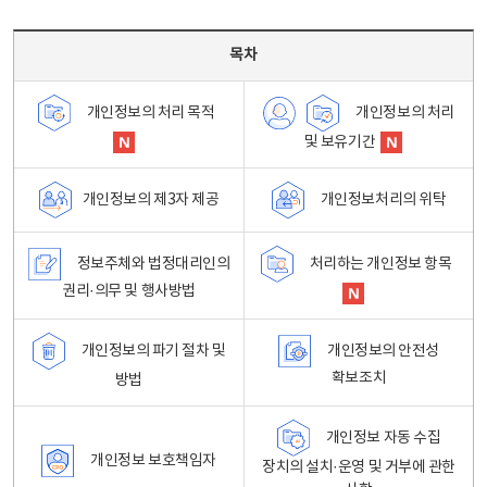
목차 - 개인정보 처리방침 목차를 나타내는표
목차
개인정보의 처리
개인정보의 처리 목적
및 보유기간
개인정보처리의 위탁
개인정보의 제3자 제공
정보주체와 법정대리인의
처리하는 개인정보 항목
권리·의무 및 행사방법
개인정보의 파기 절차 및
개인정보의 안전성
확보조치
방법
개인정보 자동 수집
개인정보 보호책임자
장치의 설치·운영 및 거부에 관한