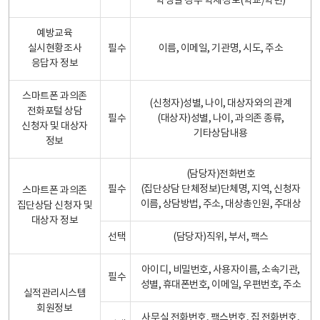
학생일 경우 학제정보(학교/학년)
예방교육
실시현황조사
필수
이름, 이메일, 기관명, 시도, 주소
응답자 정보
스마트폰 과의존
(신청자)성별, 나이, 대상자와의 관계
전화포털 상담
필수
(대상자)성별, 나이, 과의존 종류,
신청자 및 대상자
기타상담내용
정보
(담당자)전화번호
필수
(집단상담 단체정보)단체명, 지역, 신청자
스마트폰 과의존
이름, 상담방법, 주소, 대상총인원, 주대상
집단상담 신청자 및
대상자 정보
선택
(담당자)직위, 부서, 팩스
아이디, 비밀번호, 사용자이름, 소속기관,
필수
성별, 휴대폰번호, 이메일, 우편번호, 주소
실적관리시스템
회원정보
사무실 전화번호, 팩스번호, 집 전화번호,