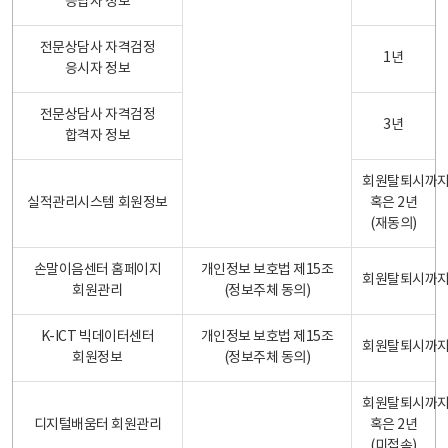
응답자 정보
전문상담사 자격검정
1년
응시자 정보
전문상담사 자격검정
3년
합격자 정보
회원탈퇴시까
실적관리시스템 회원정보
혹은 2년
(재동의)
손말이음센터 홈페이지
개인정보 보호법 제15조
회원탈퇴시까
회원관리
(정보주체 동의)
K-ICT 빅데이터센터
개인정보 보호법 제15조
회원탈퇴시까
회원정보
(정보주체 동의)
회원탈퇴시까
디지털배움터 회원관리
혹은 2년
(미접속)