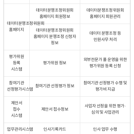
데이터분쟁조정위원회
데이터분쟁조정위원회
홈페이지 회원정보
홈페이지 회원관리
데이터분쟁조정위원회
홈페이지
데이터분쟁조정위원회
데이터 분쟁조정 등
홈페이지 분쟁조정 신청자
민원사무 처리
정보
평가위원
외부전문가 풀 운영을 위한
등록
평가위원 정보
평가위원 등록 신청
시스템
참여기관
참여기관 선정평가 수행 및
참여기관 선정평가 정보
선정평가시스템
평가비 지급
제안서
사업자 선정을 위한 평가·
접수
제안서 접수정보
심의 및 사업관리
시스템
업무관리시스템
인사기록카드
인사 업무 수행