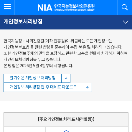
본문
전체메뉴
전체메뉴 열기
검
한국지능정보사회진흥원
바로가기
바로가기
개인정보처리방침
한국지능정보사회진흥원(이하 진흥원)이 취급하는 모든 개인정보는
개인정보보호법 등 관련 법령을 준수하여 수집·보유 및 처리되고 있습니다.
또한 개인정보주체의 권익을 보장하고 관련한 고충을 원활히 처리하기 위하여
개인정보처리방침을 두고 있습니다.
본 방침은 2026년 5월 4일부터 시행됩니다.
알기쉬운 개인정보 처리방침
개인정보 처리방침 전·후 대비표 다운로드
주요 개인정보 처리 표시(라벨링) - 주요 개인정보 처리 표시를 나타내는표
【주요 개인정보 처리 표시(라벨링)】