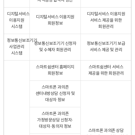
자격검정 합격자 명단
디지털서비스
디지털서비스 이용지원
디지털서비스 이용지원
이용지원
서비스 제공을 위한
회원정보
시스템
회원관리
정보통신보조기기
정보통신보조기기 신청자
정보통신보조기기 보급
사업관리
및 수혜자 회원관리
서비스 제공 및 관리
시스템
스마트쉼센터 홈페이지
스마트쉼센터 서비스
회원정보
제공을 위한 회원관리
스마트폰 과의존
센터내방상담 신청자 및
대상자 정보
스마트폰 과의존
가정방문상담 신청자·
대상자·동의자 정보
스마트폰 과의존 상담