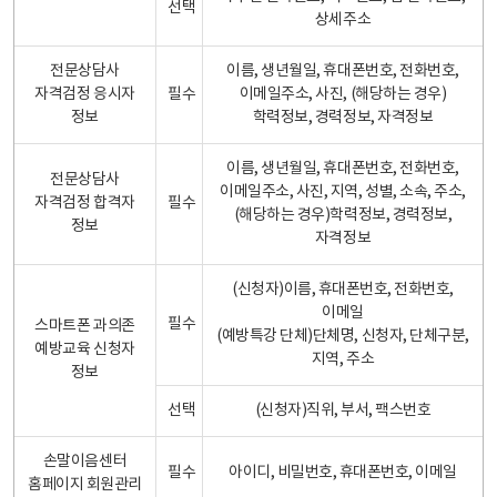
선택
상세주소
전문상담사
이름, 생년월일, 휴대폰번호, 전화번호,
자격검정 응시자
필수
이메일주소, 사진, (해당하는 경우)
정보
학력정보, 경력정보, 자격정보
이름, 생년월일, 휴대폰번호, 전화번호,
전문상담사
이메일주소, 사진, 지역, 성별, 소속, 주소,
자격검정 합격자
필수
(해당하는 경우)학력정보, 경력정보,
정보
자격정보
(신청자)이름, 휴대폰번호, 전화번호,
이메일
필수
스마트폰 과의존
(예방특강 단체)단체명, 신청자, 단체구분,
예방교육 신청자
지역, 주소
정보
선택
(신청자)직위, 부서, 팩스번호
손말이음센터
필수
아이디, 비밀번호, 휴대폰번호, 이메일
홈페이지 회원관리