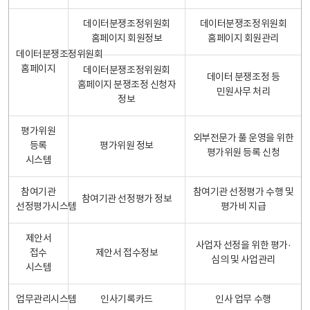
데이터분쟁조정위원회
데이터분쟁조정위원회
홈페이지 회원정보
홈페이지 회원관리
데이터분쟁조정위원회
홈페이지
데이터분쟁조정위원회
데이터 분쟁조정 등
홈페이지 분쟁조정 신청자
민원사무 처리
정보
평가위원
외부전문가 풀 운영을 위한
등록
평가위원 정보
평가위원 등록 신청
시스템
참여기관
참여기관 선정평가 수행 및
참여기관 선정평가 정보
선정평가시스템
평가비 지급
제안서
사업자 선정을 위한 평가·
접수
제안서 접수정보
심의 및 사업관리
시스템
업무관리시스템
인사기록카드
인사 업무 수행