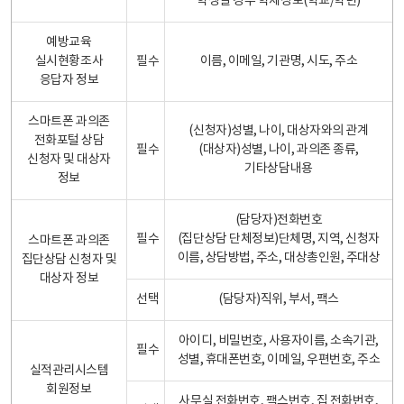
학생일 경우 학제정보(학교/학년)
예방교육
실시현황조사
필수
이름, 이메일, 기관명, 시도, 주소
응답자 정보
스마트폰 과의존
(신청자)성별, 나이, 대상자와의 관계
전화포털 상담
필수
(대상자)성별, 나이, 과의존 종류,
신청자 및 대상자
기타상담내용
정보
(담당자)전화번호
필수
(집단상담 단체정보)단체명, 지역, 신청자
스마트폰 과의존
이름, 상담방법, 주소, 대상총인원, 주대상
집단상담 신청자 및
대상자 정보
선택
(담당자)직위, 부서, 팩스
아이디, 비밀번호, 사용자이름, 소속기관,
필수
성별, 휴대폰번호, 이메일, 우편번호, 주소
실적관리시스템
회원정보
사무실 전화번호, 팩스번호, 집 전화번호,