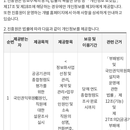
1. 진흥원은 정보주체의 동의, 법률의 특별한 규정 등 「개인정보 보호법」
제17조 및 제18조에 해당하는 경우에만 개인정보를 제3자에게 제공합니다.
또한 진흥원이 운영하는 개별 홈페이지에서 아래 사항을 상세하게 안내하고
있습니다.
2. 진흥원은 법률에 따라 다음과 같이 개인정보를 제공합니다.
개인정보 제공 안내표 - 순번, 제공받는자, 제공목적, 제공항목, 보유 및 이용기간 관련 근거로 구성
제공받는
보유 및
순번
제공목적
제공항목
관련 근거
자
이용기간
「부패방지
<
및
정보화사업
국민권익위원
공공기관의
선정 및
설치와
종합청렴도
관리,
운영에
평가를
계약 및
당해 연도
관한
위한
관리>업무
종합청렴도
법률」 제
1
국민권익위원회
민원인,
관련
조사 완료
12조(기능)
직원에
민원인 및
시까지
및
대한
소속
제
설문조사
직원의
27조의2(공공
실시
성명,
부패에
전화번호,