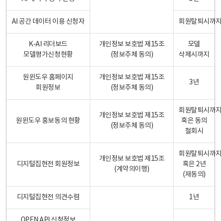
AI 공간 데이터 이용 신청자
회원탈퇴시까
K-AI 리더보드
개인정보 보호법 제15조
모델
모델평가신청현황
(정보주체 동의)
삭제시까지
원윈도우 홈페이지
개인정보 보호법 제15조
3년
회원정보
(정보주체 동의)
회원탈퇴시까
개인정보 보호법 제15조
원윈도우 홍보동의 현황
혹은 동의
(정보주체 동의)
철회시
회원탈퇴시까
개인정보 보호법 제15조
디지털집현전 회원정보
혹은 2년
(계약의이행)
(재동의)
디지털집현전 의견수렴
1년
OPEN API 신청정보