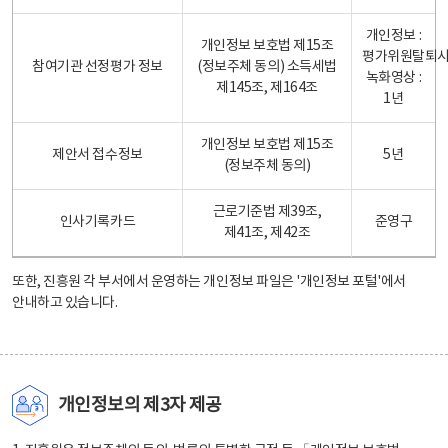
개인정보 :
개인정보 보호법 제15조
평가위원탈퇴
참여기관 선정평가 정보
(정보주체 동의) 소득세법
녹화영상 :
제145조, 제164조
1년
개인정보 보호법 제15조
제안서 접수정보
5년
(정보주체 동의)
근로기준법 제39조,
인사기록카드
준영구
제41조, 제42조
또한, 진흥원 각 부서에서 운영하는 개인정보 파일은
'개인정보 포털'
에서
안내하고 있습니다.
개인정보의 제3자 제공