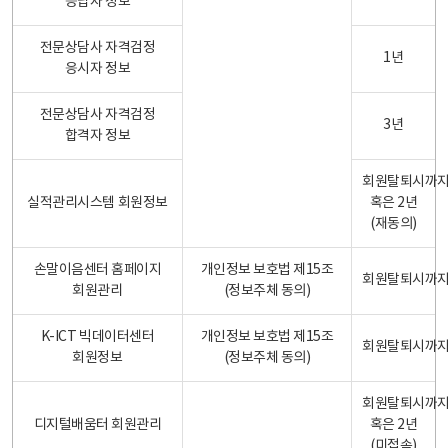
응답자 정보
전문상담사 자격검정
1년
응시자 정보
전문상담사 자격검정
3년
합격자 정보
회원탈퇴시까
실적관리시스템 회원정보
혹은 2년
(재동의)
손말이음센터 홈페이지
개인정보 보호법 제15조
회원탈퇴시까
회원관리
(정보주체 동의)
K-ICT 빅데이터센터
개인정보 보호법 제15조
회원탈퇴시까
회원정보
(정보주체 동의)
회원탈퇴시까
디지털배움터 회원관리
혹은 2년
(미접속)