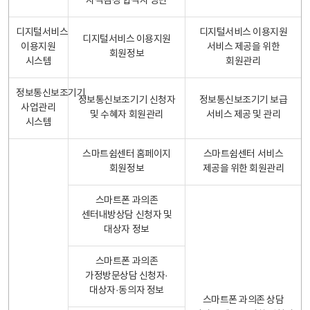
자격검정 합격자 명단
디지털서비스
디지털서비스 이용지원
디지털서비스 이용지원
이용지원
서비스 제공을 위한
회원정보
시스템
회원관리
정보통신보조기기
정보통신보조기기 신청자
정보통신보조기기 보급
사업관리
및 수혜자 회원관리
서비스 제공 및 관리
시스템
스마트쉼센터 홈페이지
스마트쉼센터 서비스
회원정보
제공을 위한 회원관리
스마트폰 과의존
센터내방상담 신청자 및
대상자 정보
스마트폰 과의존
가정방문상담 신청자·
대상자·동의자 정보
스마트폰 과의존 상담