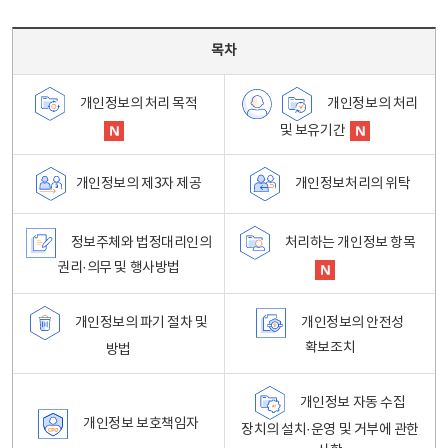
목차 - 개인정보 처리방침 목차를 나타내는표
목차
개인정보의 처리
개인정보의 처리 목적
및 보유기간
개인정보처리의 위탁
개인정보의 제3자 제공
정보주체와 법정대리인의
처리하는 개인정보 항목
권리·의무 및 행사방법
개인정보의 파기 절차 및
개인정보의 안전성
확보조치
방법
개인정보 자동 수집
개인정보 보호책임자
장치의 설치·운영 및 거부에 관한