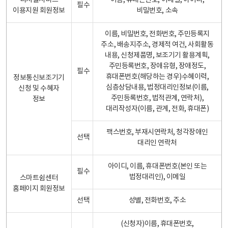
디지털서비스
이름, 휴대폰번호, 이메일, 아이디,
필수
이용지원 회원정보
비밀번호, 소속
이름, 비밀번호, 전화번호, 주민등록지
주소, 배송지주소, 경제적 여건, 사회활동
내용, 신청제품명, 보조기기 활용계획,
주민등록번호, 장애유형, 장애정도,
필수
휴대폰번호(해당하는 경우)수혜이력,
정보통신보조기기
심층상담내용, 법정대리인정보(이름,
신청 및 수혜자
주민등록번호, 법적관계, 연락처),
정보
대리작성자(이름, 관계, 전화, 휴대폰)
팩스번호, 부재시연락처, 청각장애인
선택
대리인 연락처
아이디, 이름, 휴대폰번호(본인 또는
필수
법정대리인), 이메일
스마트쉼센터
홈페이지 회원정보
선택
성별, 전화번호, 주소
(신청자)이름, 휴대폰번호,