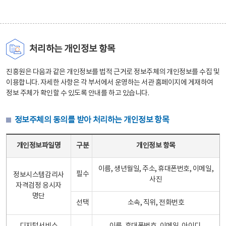
처리하는 개인정보 항목
진흥원은 다음과 같은 개인정보를 법적 근거로 정보주체의 개인정보를 수집 및
이용합니다. 자세한 사항은 각 부서에서 운영하는 서관 홈페이지에 게재하여
정보 주체가 확인할 수 있도록 안내를 하고 있습니다.
정보주체의 동의를 받아 처리하는 개인정보 항목
정보주체의 동의를 받아 처리하는 개인정보 항목 테이블 - 개인정보파일명, 구분, 개인정보 항목으로 구성
개인정보파일명
구분
개인정보 항목
이름, 생년월일, 주소, 휴대폰번호, 이메일,
필수
정보시스템감리사
사진
자격검정 응시자
명단
선택
소속, 직위, 전화번호