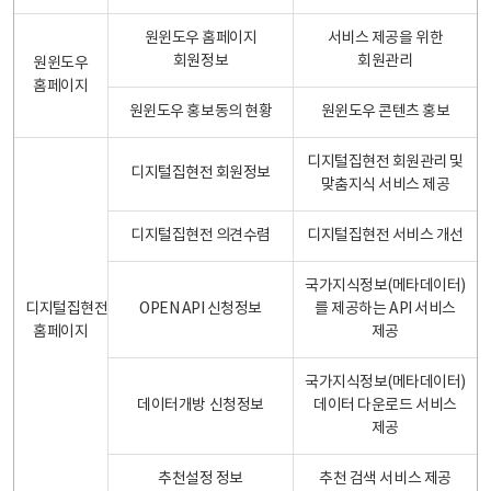
원윈도우 홈페이지
서비스 제공을 위한
회원정보
회원관리
원윈도우
홈페이지
원윈도우 홍보동의 현황
원윈도우 콘텐츠 홍보
디지털집현전 회원관리 및
디지털집현전 회원정보
맞춤지식 서비스 제공
디지털집현전 의견수렴
디지털집현전 서비스 개선
국가지식정보(메타데이터)
디지털집현전
OPEN API 신청정보
를 제공하는 API 서비스
홈페이지
제공
국가지식정보(메타데이터)
데이터개방 신청정보
데이터 다운로드 서비스
제공
추천설정 정보
추천 검색 서비스 제공