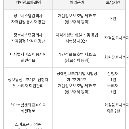
개인정보파일명
처리근거
보유기간
정보시스템감리사
개인정보 보호법 제15조
3년
자격검정 응시자 명단
(정보주체 등의)
정보시스템감리사
자격기본법 제34조 및 동법
자격탈퇴시까
자격검정 합격자 명단
시행령 제32조
디지털서비스 이용지원
개인정보 보호법 제15조
회원탈퇴시까
회원정보
(정보주체 동의)
장애인보조기기법 시행령
신청자 :
정보통신보조기기 신청자
제7조 제1호
1년
및 수혜자 회원관리
개인정보 보호법 제15조
수혜자 :
(정보주체 동의)
7년
스마트쉼센터 홈페이지
회원탈퇴시까
회원정보
혹은 2년
스마트폰 과의존