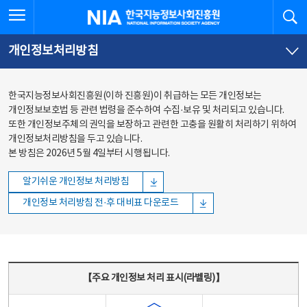
본문
전체메뉴
전체메뉴 열기
검
한국지능정보사회진흥원
바로가기
바로가기
개인정보처리방침
한국지능정보사회진흥원(이하 진흥원)이 취급하는 모든 개인정보는
개인정보보호법 등 관련 법령을 준수하여 수집·보유 및 처리되고 있습니다.
또한 개인정보주체의 권익을 보장하고 관련한 고충을 원활히 처리하기 위하여
개인정보처리방침을 두고 있습니다.
본 방침은 2026년 5월 4일부터 시행됩니다.
알기쉬운 개인정보 처리방침
개인정보 처리방침 전·후 대비표 다운로드
주요 개인정보 처리 표시(라벨링) - 주요 개인정보 처리 표시를 나타내는표
【주요 개인정보 처리 표시(라벨링)】