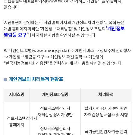
1. 진흥원의 대표홈페이지(www.nia.or.kr)에서는 개인정보를 취급하지
않습니다.
2. 진흥원이 운영하는 각 사업 홈페이지의 개인정보 처리 현황 및 목적 등은
'개인정보
개별 홈페이지의 하단 '개인정보 처리방침' 및 개인정보 포털의
열람등 요구'
에서 자세한 사항을 확인하실 수 있습니다.
※ 개인정보 포털(www.privacy.go.kr) => 개인서비스 => 정보주체 권리행사
=> 개인정보 열람등 요구 => 개인정보 파일 검색 => 기관명에
"한국지능정보사회진흥원"을 입력하면 세부 내용을 확인할 수 있습니다.
개인정보의 처리목적 현황표
개인정보의 처리목적 현황표 - 서비스명, 개인정보파일명, 처리목적으로 구성
서비스명
개인정보파일명
처리목적
정보시스템감리사
필기시험 응시자 본인확인
자격검정 응시자 명단
자격검정 원서접수 및 시행
정보시스템감리사
홈페이지
정보시스템감리사
국가공인민간자격증 관리