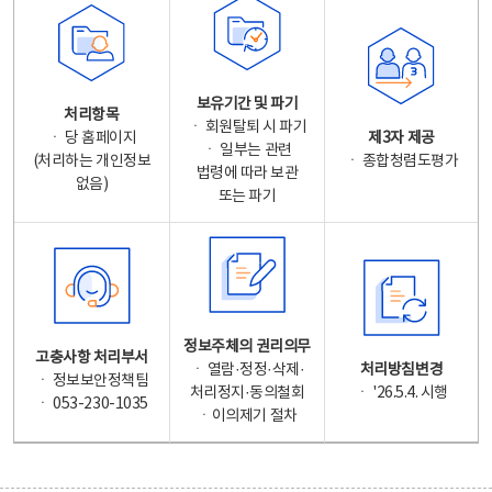
보유기간 및 파기
처리항목
ㆍ 회원탈퇴 시 파기
ㆍ 당 홈페이지
제3자 제공
ㆍ 일부는 관련
(처리하는 개인정보
ㆍ 종합청렴도평가
법령에 따라 보관
없음)
또는 파기
정보주체의 권리의무
고충사항 처리부서
ㆍ 열람·정정·삭제·
처리방침변경
ㆍ 정보보안정책팀
처리정지·동의철회
ㆍ '26.5.4. 시행
ㆍ 053-230-1035
ㆍ이의제기 절차