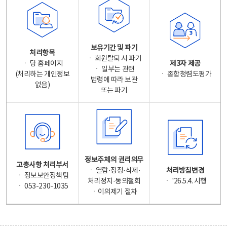
보유기간 및 파기
처리항목
ㆍ 회원탈퇴 시 파기
ㆍ 당 홈페이지
제3자 제공
ㆍ 일부는 관련
(처리하는 개인정보
ㆍ 종합청렴도평가
법령에 따라 보관
없음)
또는 파기
정보주체의 권리의무
고충사항 처리부서
ㆍ 열람·정정·삭제·
처리방침변경
ㆍ 정보보안정책팀
처리정지·동의철회
ㆍ '26.5.4. 시행
ㆍ 053-230-1035
ㆍ이의제기 절차