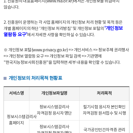
1. 진흥원의 대표홈페이지(www.nia.or.kr)에서는 개인정보를 취급하지
않습니다.
2. 진흥원이 운영하는 각 사업 홈페이지의 개인정보 처리 현황 및 목적 등은
'개인정보
개별 홈페이지의 하단 '개인정보 처리방침' 및 개인정보 포털의
열람등 요구'
에서 자세한 사항을 확인하실 수 있습니다.
※ 개인정보 포털(www.privacy.go.kr) => 개인서비스 => 정보주체 권리행사
=> 개인정보 열람등 요구 => 개인정보 파일 검색 => 기관명에
"한국지능정보사회진흥원"을 입력하면 세부 내용을 확인할 수 있습니다.
개인정보의 처리목적 현황표
개인정보의 처리목적 현황표 - 서비스명, 개인정보파일명, 처리목적으로 구성
서비스명
개인정보파일명
처리목적
정보시스템감리사
필기시험 응시자 본인확인
자격검정 응시자 명단
자격검정 원서접수 및 시행
정보시스템감리사
홈페이지
정보시스템감리사
국가공인민간자격증 관리