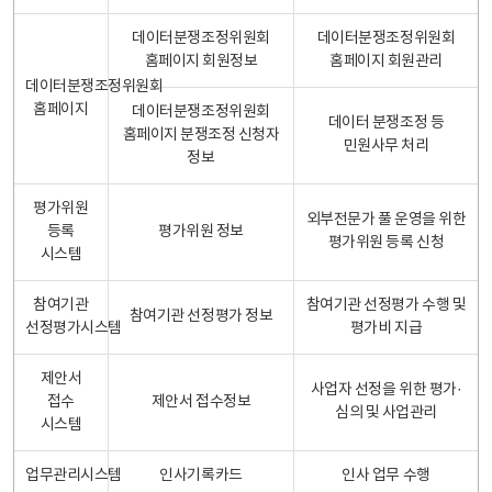
데이터분쟁조정위원회
데이터분쟁조정위원회
홈페이지 회원정보
홈페이지 회원관리
데이터분쟁조정위원회
홈페이지
데이터분쟁조정위원회
데이터 분쟁조정 등
홈페이지 분쟁조정 신청자
민원사무 처리
정보
평가위원
외부전문가 풀 운영을 위한
등록
평가위원 정보
평가위원 등록 신청
시스템
참여기관
참여기관 선정평가 수행 및
참여기관 선정평가 정보
선정평가시스템
평가비 지급
제안서
사업자 선정을 위한 평가·
접수
제안서 접수정보
심의 및 사업관리
시스템
업무관리시스템
인사기록카드
인사 업무 수행