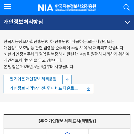
본문
전체메뉴
전체메뉴 열기
검
한국지능정보사회진흥원
바로가기
바로가기
개인정보처리방침
한국지능정보사회진흥원(이하 진흥원)이 취급하는 모든 개인정보는
개인정보보호법 등 관련 법령을 준수하여 수집·보유 및 처리되고 있습니다.
또한 개인정보주체의 권익을 보장하고 관련한 고충을 원활히 처리하기 위하여
개인정보처리방침을 두고 있습니다.
본 방침은 2026년 5월 4일부터 시행됩니다.
알기쉬운 개인정보 처리방침
개인정보 처리방침 전·후 대비표 다운로드
주요 개인정보 처리 표시(라벨링) - 주요 개인정보 처리 표시를 나타내는표
【주요 개인정보 처리 표시(라벨링)】