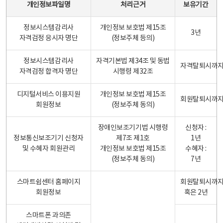
개인정보파일명
처리근거
보유기간
정보시스템감리사
개인정보 보호법 제15조
3년
자격검정 응시자 명단
(정보주체 등의)
정보시스템감리사
자격기본법 제34조 및 동법
자격탈퇴시까
자격검정 합격자 명단
시행령 제32조
디지털서비스 이용지원
개인정보 보호법 제15조
회원탈퇴시까
회원정보
(정보주체 동의)
장애인보조기기법 시행령
신청자 :
정보통신보조기기 신청자
제7조 제1호
1년
및 수혜자 회원관리
개인정보 보호법 제15조
수혜자 :
(정보주체 동의)
7년
스마트쉼센터 홈페이지
회원탈퇴시까
회원정보
혹은 2년
스마트폰 과의존