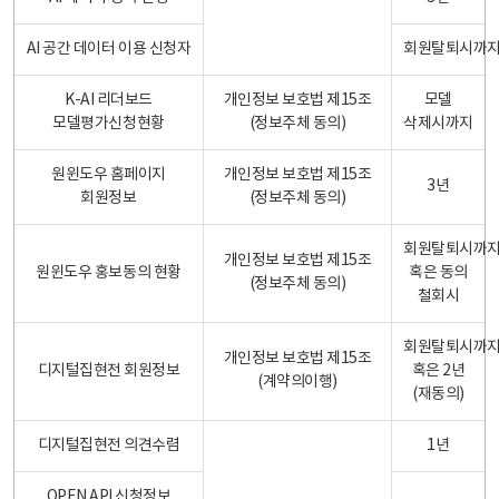
AI 공간 데이터 이용 신청자
회원탈퇴시까
K-AI 리더보드
개인정보 보호법 제15조
모델
모델평가신청현황
(정보주체 동의)
삭제시까지
원윈도우 홈페이지
개인정보 보호법 제15조
3년
회원정보
(정보주체 동의)
회원탈퇴시까
개인정보 보호법 제15조
원윈도우 홍보동의 현황
혹은 동의
(정보주체 동의)
철회시
회원탈퇴시까
개인정보 보호법 제15조
디지털집현전 회원정보
혹은 2년
(계약의이행)
(재동의)
디지털집현전 의견수렴
1년
OPEN API 신청정보