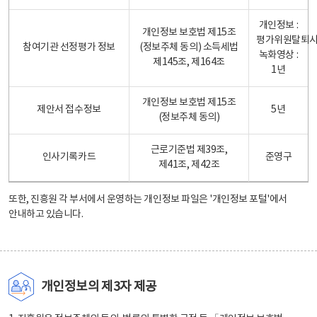
개인정보 :
개인정보 보호법 제15조
평가위원탈퇴
참여기관 선정평가 정보
(정보주체 동의) 소득세법
녹화영상 :
제145조, 제164조
1년
개인정보 보호법 제15조
제안서 접수정보
5년
(정보주체 동의)
근로기준법 제39조,
인사기록카드
준영구
제41조, 제42조
또한, 진흥원 각 부서에서 운영하는 개인정보 파일은
'개인정보 포털'
에서
안내하고 있습니다.
개인정보의 제3자 제공