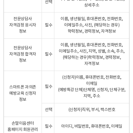
선택
상세주소
전문상담사
이름, 생년월일, 휴대폰번호, 전화번호,
자격검정 응시자
필수
이메일주소, 사진, (해당하는 경우)
정보
학력정보, 경력정보, 자격정보
이름, 생년월일, 휴대폰번호, 전화번호,
전문상담사
이메일주소, 사진, 지역, 성별, 소속, 주소,
자격검정 합격자
필수
(해당하는 경우)학력정보, 경력정보,
정보
자격정보
(신청자)이름, 휴대폰번호, 전화번호,
이메일
필수
스마트폰 과의존
(예방특강 단체)단체명, 신청자, 단체구분,
예방교육 신청자
지역, 주소
정보
선택
(신청자)직위, 부서, 팩스번호
손말이음센터
필수
아이디, 비밀번호, 휴대폰번호, 이메일
홈페이지 회원관리