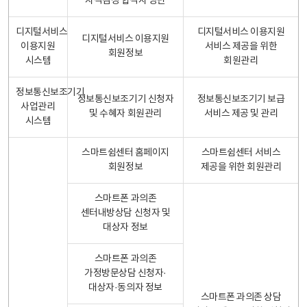
자격검정 합격자 명단
디지털서비스
디지털서비스 이용지원
디지털서비스 이용지원
이용지원
서비스 제공을 위한
회원정보
시스템
회원관리
정보통신보조기기
정보통신보조기기 신청자
정보통신보조기기 보급
사업관리
및 수혜자 회원관리
서비스 제공 및 관리
시스템
스마트쉼센터 홈페이지
스마트쉼센터 서비스
회원정보
제공을 위한 회원관리
스마트폰 과의존
센터내방상담 신청자 및
대상자 정보
스마트폰 과의존
가정방문상담 신청자·
대상자·동의자 정보
스마트폰 과의존 상담