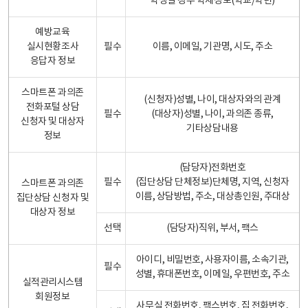
학생일 경우 학제정보(학교/학년)
예방교육
실시현황조사
필수
이름, 이메일, 기관명, 시도, 주소
응답자 정보
스마트폰 과의존
(신청자)성별, 나이, 대상자와의 관계
전화포털 상담
필수
(대상자)성별, 나이, 과의존 종류,
신청자 및 대상자
기타상담내용
정보
(담당자)전화번호
필수
(집단상담 단체정보)단체명, 지역, 신청자
스마트폰 과의존
이름, 상담방법, 주소, 대상총인원, 주대상
집단상담 신청자 및
대상자 정보
선택
(담당자)직위, 부서, 팩스
아이디, 비밀번호, 사용자이름, 소속기관,
필수
성별, 휴대폰번호, 이메일, 우편번호, 주소
실적관리시스템
회원정보
사무실 전화번호, 팩스번호, 집 전화번호,