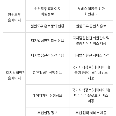
원윈도우 홈페이지
서비스 제공을 위한
회원정보
회원관리
원윈도우
홈페이지
원윈도우 홍보동의 현황
원윈도우 콘텐츠 홍보
디지털집현전 회원관리 및
디지털집현전 회원정보
맞춤지식 서비스 제공
디지털집현전 의견수렴
디지털집현전 서비스 개선
국가지식정보(메타데이터)
디지털집현전
OPEN API 신청정보
를 제공하는 API 서비스
홈페이지
제공
국가지식정보(메타데이터)
데이터개방 신청정보
데이터 다운로드 서비스
제공
추천설정 정보
추천 검색 서비스 제공