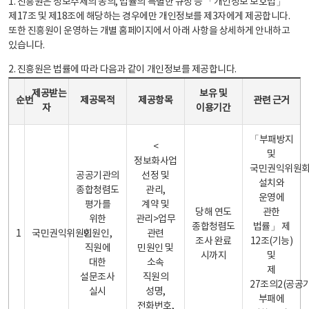
1. 진흥원은 정보주체의 동의, 법률의 특별한 규정 등 「개인정보 보호법」
제17조 및 제18조에 해당하는 경우에만 개인정보를 제3자에게 제공합니다.
또한 진흥원이 운영하는 개별 홈페이지에서 아래 사항을 상세하게 안내하고
있습니다.
2. 진흥원은 법률에 따라 다음과 같이 개인정보를 제공합니다.
개인정보 제공 안내표 - 순번, 제공받는자, 제공목적, 제공항목, 보유 및 이용기간 관련 근거로 구성
제공받는
보유 및
순번
제공목적
제공항목
관련 근거
자
이용기간
「부패방지
<
및
정보화사업
국민권익위원
공공기관의
선정 및
설치와
종합청렴도
관리,
운영에
평가를
계약 및
당해 연도
관한
위한
관리>업무
종합청렴도
법률」 제
1
국민권익위원회
민원인,
관련
조사 완료
12조(기능)
직원에
민원인 및
시까지
및
대한
소속
제
설문조사
직원의
27조의2(공공
실시
성명,
부패에
전화번호,