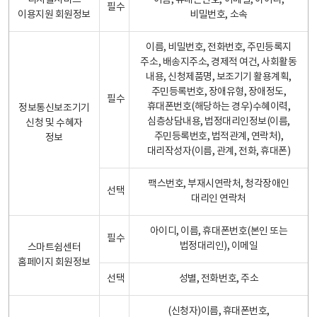
디지털서비스
이름, 휴대폰번호, 이메일, 아이디,
필수
이용지원 회원정보
비밀번호, 소속
이름, 비밀번호, 전화번호, 주민등록지
주소, 배송지주소, 경제적 여건, 사회활동
내용, 신청제품명, 보조기기 활용계획,
주민등록번호, 장애유형, 장애정도,
필수
휴대폰번호(해당하는 경우)수혜이력,
정보통신보조기기
심층상담내용, 법정대리인정보(이름,
신청 및 수혜자
주민등록번호, 법적관계, 연락처),
정보
대리작성자(이름, 관계, 전화, 휴대폰)
팩스번호, 부재시연락처, 청각장애인
선택
대리인 연락처
아이디, 이름, 휴대폰번호(본인 또는
필수
법정대리인), 이메일
스마트쉼센터
홈페이지 회원정보
선택
성별, 전화번호, 주소
(신청자)이름, 휴대폰번호,