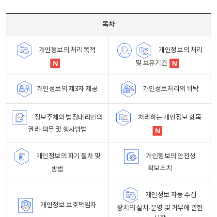
목차 - 개인정보 처리방침 목차를 나타내는표
목차
개인정보의 처리
개인정보의 처리 목적
및 보유기간
개인정보처리의 위탁
개인정보의 제3자 제공
정보주체와 법정대리인의
처리하는 개인정보 항목
권리·의무 및 행사방법
개인정보의 파기 절차 및
개인정보의 안전성
확보조치
방법
개인정보 자동 수집
개인정보 보호책임자
장치의 설치·운영 및 거부에 관한