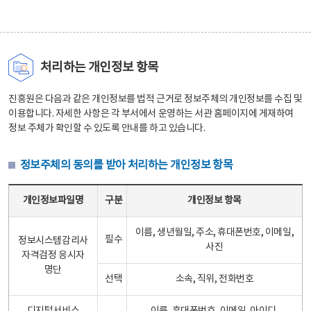
처리하는 개인정보 항목
진흥원은 다음과 같은 개인정보를 법적 근거로 정보주체의 개인정보를 수집 및
이용합니다. 자세한 사항은 각 부서에서 운영하는 서관 홈페이지에 게재하여
정보 주체가 확인할 수 있도록 안내를 하고 있습니다.
정보주체의 동의를 받아 처리하는 개인정보 항목
정보주체의 동의를 받아 처리하는 개인정보 항목 테이블 - 개인정보파일명, 구분, 개인정보 항목으로 구성
개인정보파일명
구분
개인정보 항목
이름, 생년월일, 주소, 휴대폰번호, 이메일,
필수
정보시스템감리사
사진
자격검정 응시자
명단
선택
소속, 직위, 전화번호