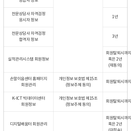
응답자 정보
전문상담사 자격검정
1년
응시자 정보
전문상담사 자격검정
3년
합격자 정보
회원탈퇴시까
실적관리시스템 회원정보
혹은 2년
(재동의)
손말이음센터 홈페이지
개인정보 보호법 제15조
회원탈퇴시까
회원관리
(정보주체 동의)
K-ICT 빅데이터센터
개인정보 보호법 제15조
회원탈퇴시까
회원정보
(정보주체 동의)
회원탈퇴시까
디지털배움터 회원관리
혹은 2년
(미접속)