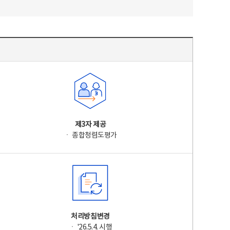
제3자 제공
ㆍ 종합청렴도평가
처리방침변경
ㆍ '26.5.4. 시행