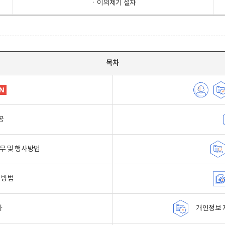
ㆍ이의제기 절차
목차
공
무 및 행사방법
 방법
자
개인정보 자