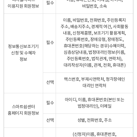
디지털서비스
이름, 휴대폰번호, 이메일, 아이디,
필수
이용지원 회원정보
비밀번호, 소속
이름, 비밀번호, 전화번호, 주민등록지
주소, 배송지주소, 경제적 여건, 사회활동
내용, 신청제품명, 보조기기 활용계획,
주민등록번호, 장애유형, 장애정도,
필수
휴대폰번호(해당하는 경우)수혜이력,
정보통신보조기기
심층상담내용, 법정대리인정보(이름,
신청 및 수혜자
주민등록번호, 법적관계, 연락처),
정보
대리작성자(이름, 관계, 전화, 휴대폰)
팩스번호, 부재시연락처, 청각장애인
선택
대리인 연락처
아이디, 이름, 휴대폰번호(본인 또는
필수
법정대리인), 이메일
스마트쉼센터
홈페이지 회원정보
선택
성별, 전화번호, 주소
(신청자)이름, 휴대폰번호,