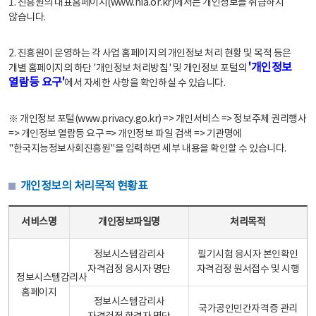
1. 진흥원의 대표홈페이지(www.nia.or.kr)에서는 개인정보를 취급하지
않습니다.
2. 진흥원이 운영하는 각 사업 홈페이지의 개인정보 처리 현황 및 목적 등은
'개인정보
개별 홈페이지의 하단 '개인정보 처리방침' 및 개인정보 포털의
열람등 요구'
에서 자세한 사항을 확인하실 수 있습니다.
※ 개인정보 포털(www.privacy.go.kr) => 개인서비스 => 정보주체 권리행사
=> 개인정보 열람등 요구 => 개인정보 파일 검색 => 기관명에
"한국지능정보사회진흥원"을 입력하면 세부 내용을 확인할 수 있습니다.
개인정보의 처리목적 현황표
개인정보의 처리목적 현황표 - 서비스명, 개인정보파일명, 처리목적으로 구성
서비스명
개인정보파일명
처리목적
정보시스템감리사
필기시험 응시자 본인확인
자격검정 응시자 명단
자격검정 원서접수 및 시행
정보시스템감리사
홈페이지
정보시스템감리사
국가공인민간자격증 관리