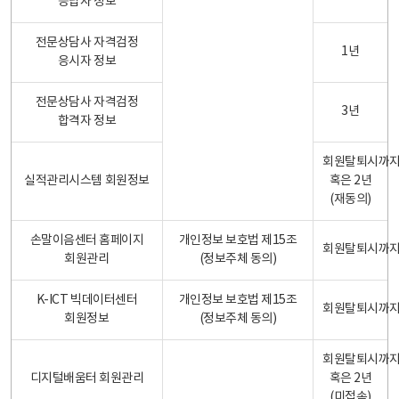
응답자 정보
전문상담사 자격검정
1년
응시자 정보
전문상담사 자격검정
3년
합격자 정보
회원탈퇴시까
실적관리시스템 회원정보
혹은 2년
(재동의)
손말이음센터 홈페이지
개인정보 보호법 제15조
회원탈퇴시까
회원관리
(정보주체 동의)
K-ICT 빅데이터센터
개인정보 보호법 제15조
회원탈퇴시까
회원정보
(정보주체 동의)
회원탈퇴시까
디지털배움터 회원관리
혹은 2년
(미접속)