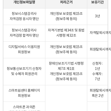
개인정보파일명
처리근거
보유기간
정보시스템감리사
개인정보 보호법 제15조
3년
자격검정 응시자 명단
(정보주체 등의)
정보시스템감리사
자격기본법 제34조 및 동법
자격탈퇴시까
자격검정 합격자 명단
시행령 제32조
디지털서비스 이용지원
개인정보 보호법 제15조
회원탈퇴시까
회원정보
(정보주체 동의)
장애인보조기기법 시행령
신청자 :
정보통신보조기기 신청자
제7조 제1호
1년
및 수혜자 회원관리
개인정보 보호법 제15조
수혜자 :
(정보주체 동의)
7년
스마트쉼센터 홈페이지
회원탈퇴시까
회원정보
혹은 2년
스마트폰 과의존