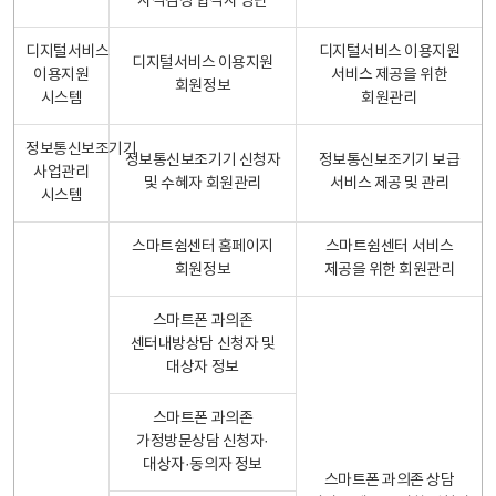
자격검정 합격자 명단
디지털서비스
디지털서비스 이용지원
디지털서비스 이용지원
이용지원
서비스 제공을 위한
회원정보
시스템
회원관리
정보통신보조기기
정보통신보조기기 신청자
정보통신보조기기 보급
사업관리
및 수혜자 회원관리
서비스 제공 및 관리
시스템
스마트쉼센터 홈페이지
스마트쉼센터 서비스
회원정보
제공을 위한 회원관리
스마트폰 과의존
센터내방상담 신청자 및
대상자 정보
스마트폰 과의존
가정방문상담 신청자·
대상자·동의자 정보
스마트폰 과의존 상담