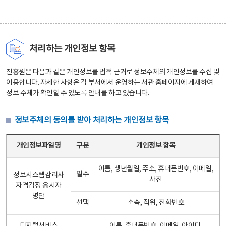
처리하는 개인정보 항목
진흥원은 다음과 같은 개인정보를 법적 근거로 정보주체의 개인정보를 수집 및
이용합니다. 자세한 사항은 각 부서에서 운영하는 서관 홈페이지에 게재하여
정보 주체가 확인할 수 있도록 안내를 하고 있습니다.
정보주체의 동의를 받아 처리하는 개인정보 항목
정보주체의 동의를 받아 처리하는 개인정보 항목 테이블 - 개인정보파일명, 구분, 개인정보 항목으로 구성
개인정보파일명
구분
개인정보 항목
이름, 생년월일, 주소, 휴대폰번호, 이메일,
필수
정보시스템감리사
사진
자격검정 응시자
명단
선택
소속, 직위, 전화번호