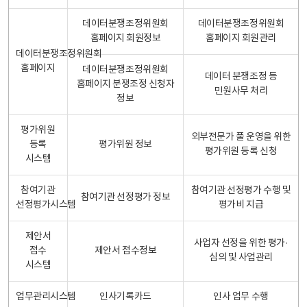
데이터분쟁조정위원회
데이터분쟁조정위원회
홈페이지 회원정보
홈페이지 회원관리
데이터분쟁조정위원회
홈페이지
데이터분쟁조정위원회
데이터 분쟁조정 등
홈페이지 분쟁조정 신청자
민원사무 처리
정보
평가위원
외부전문가 풀 운영을 위한
등록
평가위원 정보
평가위원 등록 신청
시스템
참여기관
참여기관 선정평가 수행 및
참여기관 선정평가 정보
선정평가시스템
평가비 지급
제안서
사업자 선정을 위한 평가·
접수
제안서 접수정보
심의 및 사업관리
시스템
업무관리시스템
인사기록카드
인사 업무 수행