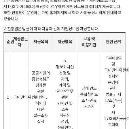
1. 진흥원은 정보주체의 동의, 법률의 특별한 규정 등 「개인정보 보호법」
제17조 및 제18조에 해당하는 경우에만 개인정보를 제3자에게 제공합니다.
또한 진흥원이 운영하는 개별 홈페이지에서 아래 사항을 상세하게 안내하고
있습니다.
2. 진흥원은 법률에 따라 다음과 같이 개인정보를 제공합니다.
개인정보 제공 안내표 - 순번, 제공받는자, 제공목적, 제공항목, 보유 및 이용기간 관련 근거로 구성
제공받는
보유 및
순번
제공목적
제공항목
관련 근거
자
이용기간
「부패방지
<
및
정보화사업
국민권익위원
공공기관의
선정 및
설치와
종합청렴도
관리,
운영에
평가를
계약 및
당해 연도
관한
위한
관리>업무
종합청렴도
법률」 제
1
국민권익위원회
민원인,
관련
조사 완료
12조(기능)
직원에
민원인 및
시까지
및
대한
소속
제
설문조사
직원의
27조의2(공공
실시
성명,
부패에
전화번호,