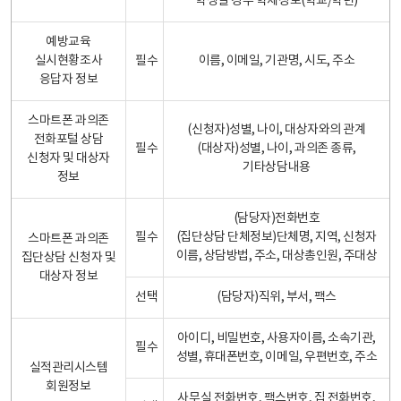
학생일 경우 학제정보(학교/학년)
예방교육
실시현황조사
필수
이름, 이메일, 기관명, 시도, 주소
응답자 정보
스마트폰 과의존
(신청자)성별, 나이, 대상자와의 관계
전화포털 상담
필수
(대상자)성별, 나이, 과의존 종류,
신청자 및 대상자
기타상담내용
정보
(담당자)전화번호
필수
(집단상담 단체정보)단체명, 지역, 신청자
스마트폰 과의존
이름, 상담방법, 주소, 대상총인원, 주대상
집단상담 신청자 및
대상자 정보
선택
(담당자)직위, 부서, 팩스
아이디, 비밀번호, 사용자이름, 소속기관,
필수
성별, 휴대폰번호, 이메일, 우편번호, 주소
실적관리시스템
회원정보
사무실 전화번호, 팩스번호, 집 전화번호,