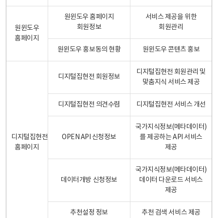
원윈도우 홈페이지
서비스 제공을 위한
회원정보
회원관리
원윈도우
홈페이지
원윈도우 홍보동의 현황
원윈도우 콘텐츠 홍보
디지털집현전 회원관리 및
디지털집현전 회원정보
맞춤지식 서비스 제공
디지털집현전 의견수렴
디지털집현전 서비스 개선
국가지식정보(메타데이터)
디지털집현전
OPEN API 신청정보
를 제공하는 API 서비스
홈페이지
제공
국가지식정보(메타데이터)
데이터개방 신청정보
데이터 다운로드 서비스
제공
추천설정 정보
추천 검색 서비스 제공