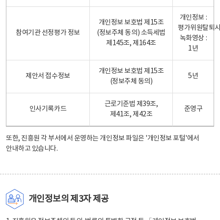
개인정보 :
개인정보 보호법 제15조
평가위원탈퇴
참여기관 선정평가 정보
(정보주체 동의) 소득세법
녹화영상 :
제145조, 제164조
1년
개인정보 보호법 제15조
제안서 접수정보
5년
(정보주체 동의)
근로기준법 제39조,
인사기록카드
준영구
제41조, 제42조
또한, 진흥원 각 부서에서 운영하는 개인정보 파일은
'개인정보 포털'
에서
안내하고 있습니다.
개인정보의 제3자 제공