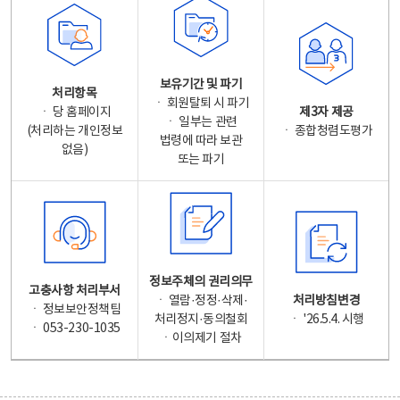
보유기간 및 파기
처리항목
ㆍ 회원탈퇴 시 파기
ㆍ 당 홈페이지
제3자 제공
ㆍ 일부는 관련
(처리하는 개인정보
ㆍ 종합청렴도평가
법령에 따라 보관
없음)
또는 파기
정보주체의 권리의무
고충사항 처리부서
ㆍ 열람·정정·삭제·
처리방침변경
ㆍ 정보보안정책팀
처리정지·동의철회
ㆍ '26.5.4. 시행
ㆍ 053-230-1035
ㆍ이의제기 절차