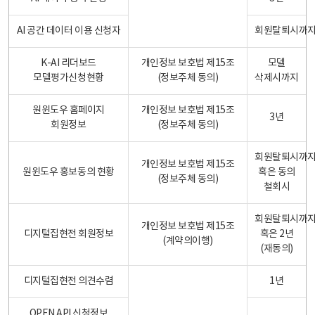
AI 공간 데이터 이용 신청자
회원탈퇴시까
K-AI 리더보드
개인정보 보호법 제15조
모델
모델평가신청현황
(정보주체 동의)
삭제시까지
원윈도우 홈페이지
개인정보 보호법 제15조
3년
회원정보
(정보주체 동의)
회원탈퇴시까
개인정보 보호법 제15조
원윈도우 홍보동의 현황
혹은 동의
(정보주체 동의)
철회시
회원탈퇴시까
개인정보 보호법 제15조
디지털집현전 회원정보
혹은 2년
(계약의이행)
(재동의)
디지털집현전 의견수렴
1년
OPEN API 신청정보