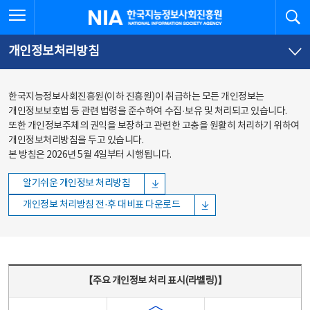
본문
전체메뉴
전체메뉴 열기
검
한국지능정보사회진흥원
바로가기
바로가기
개인정보처리방침
한국지능정보사회진흥원(이하 진흥원)이 취급하는 모든 개인정보는
개인정보보호법 등 관련 법령을 준수하여 수집·보유 및 처리되고 있습니다.
또한 개인정보주체의 권익을 보장하고 관련한 고충을 원활히 처리하기 위하여
개인정보처리방침을 두고 있습니다.
본 방침은 2026년 5월 4일부터 시행됩니다.
알기쉬운 개인정보 처리방침
개인정보 처리방침 전·후 대비표 다운로드
주요 개인정보 처리 표시(라벨링) - 주요 개인정보 처리 표시를 나타내는표
【주요 개인정보 처리 표시(라벨링)】