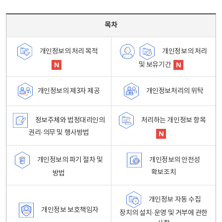
목차 - 개인정보 처리방침 목차를 나타내는표
목차
개인정보의 처리
개인정보의 처리 목적
및 보유기간
개인정보처리의 위탁
개인정보의 제3자 제공
정보주체와 법정대리인의
처리하는 개인정보 항목
권리·의무 및 행사방법
개인정보의 파기 절차 및
개인정보의 안전성
확보조치
방법
개인정보 자동 수집
개인정보 보호책임자
장치의 설치·운영 및 거부에 관한