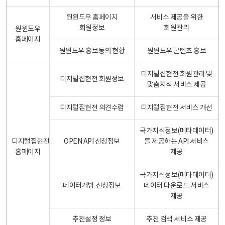
원윈도우 홈페이지
서비스 제공을 위한
회원정보
회원관리
원윈도우
홈페이지
원윈도우 홍보동의 현황
원윈도우 콘텐츠 홍보
디지털집현전 회원관리 및
디지털집현전 회원정보
맞춤지식 서비스 제공
디지털집현전 의견수렴
디지털집현전 서비스 개선
국가지식정보(메타데이터)
디지털집현전
OPEN API 신청정보
를 제공하는 API 서비스
홈페이지
제공
국가지식정보(메타데이터)
데이터개방 신청정보
데이터 다운로드 서비스
제공
추천설정 정보
추천 검색 서비스 제공