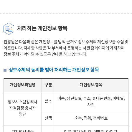
처리하는 개인정보 항목
진흥원은 다음과 같은 개인정보를 법적 근거로 정보주체의 개인정보를 수집 및
이용합니다. 자세한 사항은 각 부서에서 운영하는 서관 홈페이지에 게재하여
정보 주체가 확인할 수 있도록 안내를 하고 있습니다.
정보주체의 동의를 받아 처리하는 개인정보 항목
정보주체의 동의를 받아 처리하는 개인정보 항목 테이블 - 개인정보파일명, 구분, 개인정보 항목으로 구성
개인정보파일명
구분
개인정보 항목
이름, 생년월일, 주소, 휴대폰번호, 이메일,
필수
정보시스템감리사
사진
자격검정 응시자
명단
선택
소속, 직위, 전화번호