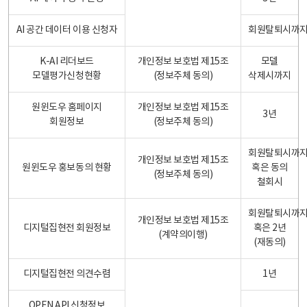
AI 공간 데이터 이용 신청자
회원탈퇴시까
K-AI 리더보드
개인정보 보호법 제15조
모델
모델평가신청현황
(정보주체 동의)
삭제시까지
원윈도우 홈페이지
개인정보 보호법 제15조
3년
회원정보
(정보주체 동의)
회원탈퇴시까
개인정보 보호법 제15조
원윈도우 홍보동의 현황
혹은 동의
(정보주체 동의)
철회시
회원탈퇴시까
개인정보 보호법 제15조
디지털집현전 회원정보
혹은 2년
(계약의이행)
(재동의)
디지털집현전 의견수렴
1년
OPEN API 신청정보