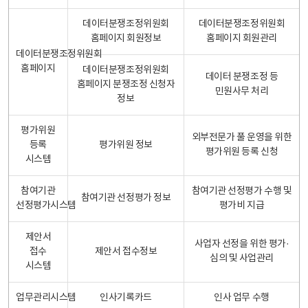
데이터분쟁조정위원회
데이터분쟁조정위원회
홈페이지 회원정보
홈페이지 회원관리
데이터분쟁조정위원회
홈페이지
데이터분쟁조정위원회
데이터 분쟁조정 등
홈페이지 분쟁조정 신청자
민원사무 처리
정보
평가위원
외부전문가 풀 운영을 위한
등록
평가위원 정보
평가위원 등록 신청
시스템
참여기관
참여기관 선정평가 수행 및
참여기관 선정평가 정보
선정평가시스템
평가비 지급
제안서
사업자 선정을 위한 평가·
접수
제안서 접수정보
심의 및 사업관리
시스템
업무관리시스템
인사기록카드
인사 업무 수행