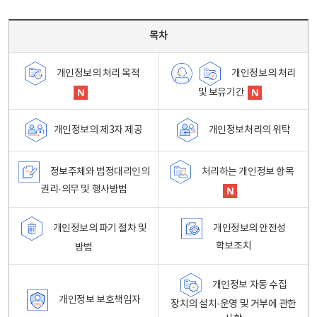
목차 - 개인정보 처리방침 목차를 나타내는표
목차
개인정보의 처리
개인정보의 처리 목적
및 보유기간
개인정보처리의 위탁
개인정보의 제3자 제공
정보주체와 법정대리인의
처리하는 개인정보 항목
권리·의무 및 행사방법
개인정보의 파기 절차 및
개인정보의 안전성
확보조치
방법
개인정보 자동 수집
개인정보 보호책임자
장치의 설치·운영 및 거부에 관한