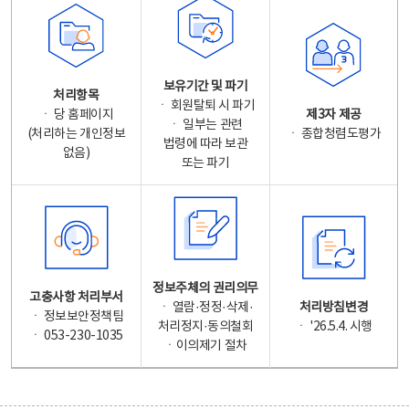
보유기간 및 파기
처리항목
ㆍ 회원탈퇴 시 파기
ㆍ 당 홈페이지
제3자 제공
ㆍ 일부는 관련
(처리하는 개인정보
ㆍ 종합청렴도평가
법령에 따라 보관
없음)
또는 파기
정보주체의 권리의무
고충사항 처리부서
ㆍ 열람·정정·삭제·
처리방침변경
ㆍ 정보보안정책팀
처리정지·동의철회
ㆍ '26.5.4. 시행
ㆍ 053-230-1035
ㆍ이의제기 절차