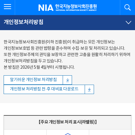
본문
전체메뉴
전체메뉴 열기
검
한국지능정보사회진흥원
바로가기
바로가기
개인정보처리방침
한국지능정보사회진흥원(이하 진흥원)이 취급하는 모든 개인정보는
개인정보보호법 등 관련 법령을 준수하여 수집·보유 및 처리되고 있습니다.
또한 개인정보주체의 권익을 보장하고 관련한 고충을 원활히 처리하기 위하여
개인정보처리방침을 두고 있습니다.
본 방침은 2026년 5월 4일부터 시행됩니다.
알기쉬운 개인정보 처리방침
개인정보 처리방침 전·후 대비표 다운로드
주요 개인정보 처리 표시(라벨링) - 주요 개인정보 처리 표시를 나타내는표
【주요 개인정보 처리 표시(라벨링)】