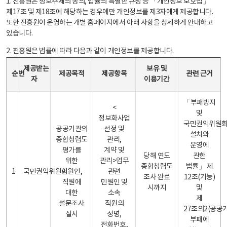
1. 진흥원은 정보주체의 동의, 법률의 특별한 규정 등 「개인정보 보호법」
제17조 및 제18조에 해당하는 경우에만 개인정보를 제3자에게 제공합니다.
또한 진흥원이 운영하는 개별 홈페이지에서 아래 사항을 상세하게 안내하고
있습니다.
2. 진흥원은 법률에 따라 다음과 같이 개인정보를 제공합니다.
개인정보 제공 안내표 - 순번, 제공받는자, 제공목적, 제공항목, 보유 및 이용기간 관련 근거로 구성
제공받는
보유 및
순번
제공목적
제공항목
관련 근거
자
이용기간
「부패방지
<
및
정보화사업
국민권익위원
공공기관의
선정 및
설치와
종합청렴도
관리,
운영에
평가를
계약 및
당해 연도
관한
위한
관리>업무
종합청렴도
법률」 제
1
국민권익위원회
민원인,
관련
조사 완료
12조(기능)
직원에
민원인 및
시까지
및
대한
소속
제
설문조사
직원의
27조의2(공공
실시
성명,
부패에
전화번호,