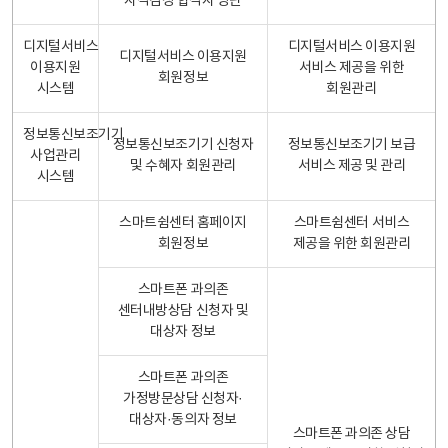
자격검정 합격자 명단
디지털서비스
디지털서비스 이용지원
디지털서비스 이용지원
이용지원
서비스 제공을 위한
회원정보
시스템
회원관리
정보통신보조기기
정보통신보조기기 신청자
정보통신보조기기 보급
사업관리
및 수혜자 회원관리
서비스 제공 및 관리
시스템
스마트쉼센터 홈페이지
스마트쉼센터 서비스
회원정보
제공을 위한 회원관리
스마트폰 과의존
센터내방상담 신청자 및
대상자 정보
스마트폰 과의존
가정방문상담 신청자·
대상자·동의자 정보
스마트폰 과의존 상담