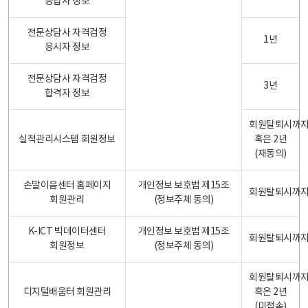
응답자 정보
전문상담사 자격검정
1년
응시자 정보
전문상담사 자격검정
3년
합격자 정보
회원탈퇴시까
실적관리시스템 회원정보
혹은 2년
(재동의)
손말이음센터 홈페이지
개인정보 보호법 제15조
회원탈퇴시까
회원관리
(정보주체 동의)
K-ICT 빅데이터센터
개인정보 보호법 제15조
회원탈퇴시까
회원정보
(정보주체 동의)
회원탈퇴시까
디지털배움터 회원관리
혹은 2년
(미접속)