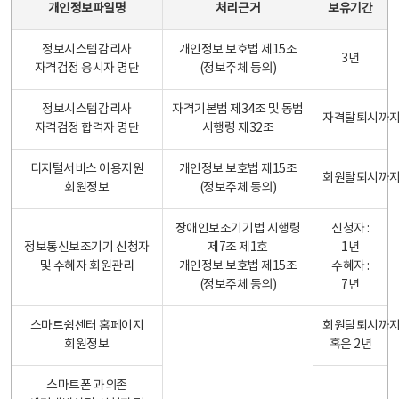
개인정보파일명
처리근거
보유기간
정보시스템감리사
개인정보 보호법 제15조
3년
자격검정 응시자 명단
(정보주체 등의)
정보시스템감리사
자격기본법 제34조 및 동법
자격탈퇴시까
자격검정 합격자 명단
시행령 제32조
디지털서비스 이용지원
개인정보 보호법 제15조
회원탈퇴시까
회원정보
(정보주체 동의)
장애인보조기기법 시행령
신청자 :
정보통신보조기기 신청자
제7조 제1호
1년
및 수혜자 회원관리
개인정보 보호법 제15조
수혜자 :
(정보주체 동의)
7년
스마트쉼센터 홈페이지
회원탈퇴시까
회원정보
혹은 2년
스마트폰 과의존