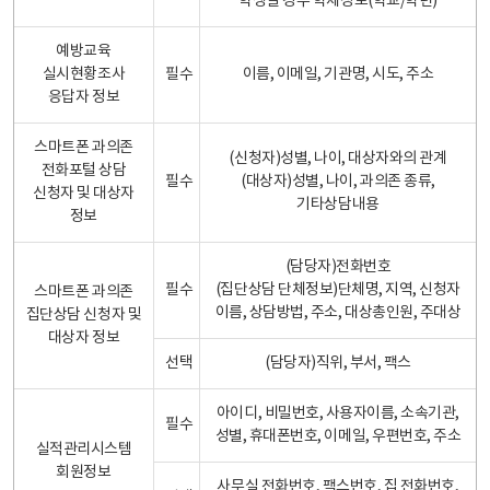
학생일 경우 학제정보(학교/학년)
예방교육
실시현황조사
필수
이름, 이메일, 기관명, 시도, 주소
응답자 정보
스마트폰 과의존
(신청자)성별, 나이, 대상자와의 관계
전화포털 상담
필수
(대상자)성별, 나이, 과의존 종류,
신청자 및 대상자
기타상담내용
정보
(담당자)전화번호
필수
(집단상담 단체정보)단체명, 지역, 신청자
스마트폰 과의존
이름, 상담방법, 주소, 대상총인원, 주대상
집단상담 신청자 및
대상자 정보
선택
(담당자)직위, 부서, 팩스
아이디, 비밀번호, 사용자이름, 소속기관,
필수
성별, 휴대폰번호, 이메일, 우편번호, 주소
실적관리시스템
회원정보
사무실 전화번호, 팩스번호, 집 전화번호,