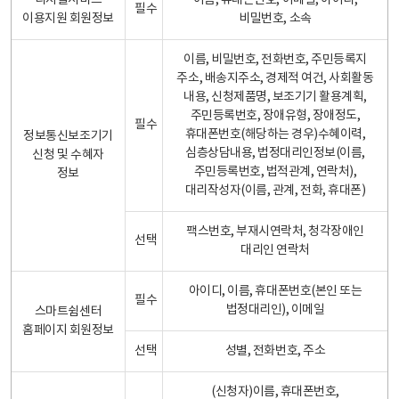
디지털서비스
이름, 휴대폰번호, 이메일, 아이디,
필수
이용지원 회원정보
비밀번호, 소속
이름, 비밀번호, 전화번호, 주민등록지
주소, 배송지주소, 경제적 여건, 사회활동
내용, 신청제품명, 보조기기 활용계획,
주민등록번호, 장애유형, 장애정도,
필수
휴대폰번호(해당하는 경우)수혜이력,
정보통신보조기기
심층상담내용, 법정대리인정보(이름,
신청 및 수혜자
주민등록번호, 법적관계, 연락처),
정보
대리작성자(이름, 관계, 전화, 휴대폰)
팩스번호, 부재시연락처, 청각장애인
선택
대리인 연락처
아이디, 이름, 휴대폰번호(본인 또는
필수
법정대리인), 이메일
스마트쉼센터
홈페이지 회원정보
선택
성별, 전화번호, 주소
(신청자)이름, 휴대폰번호,