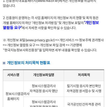
1. 진흥원의 대표홈페이지(www.nia.or.kr)에서는 개인정보를 취급하지
않습니다.
2. 진흥원이 운영하는 각 사업 홈페이지의 개인정보 처리 현황 및 목적 등은
'개인정보
개별 홈페이지의 하단 '개인정보 처리방침' 및 개인정보 포털의
열람등 요구'
에서 자세한 사항을 확인하실 수 있습니다.
※ 개인정보 포털(www.privacy.go.kr) => 개인서비스 => 정보주체 권리행사
=> 개인정보 열람등 요구 => 개인정보 파일 검색 => 기관명에
"한국지능정보사회진흥원"을 입력하면 세부 내용을 확인할 수 있습니다.
개인정보의 처리목적 현황표
개인정보의 처리목적 현황표 - 서비스명, 개인정보파일명, 처리목적으로 구성
서비스명
개인정보파일명
처리목적
정보시스템감리사
필기시험 응시자 본인확인
자격검정 응시자 명단
자격검정 원서접수 및 시행
정보시스템감리사
홈페이지
정보시스템감리사
국가공인민간자격증 관리