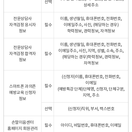
선택
상세주소
전문상담사
이름, 생년월일, 휴대폰번호, 전화번호,
자격검정 응시자
필수
이메일주소, 사진, (해당하는 경우)
정보
학력정보, 경력정보, 자격정보
이름, 생년월일, 휴대폰번호, 전화번호,
전문상담사
이메일주소, 사진, 지역, 성별, 소속, 주소,
자격검정 합격자
필수
(해당하는 경우)학력정보, 경력정보,
정보
자격정보
(신청자)이름, 휴대폰번호, 전화번호,
이메일
필수
스마트폰 과의존
(예방특강 단체)단체명, 신청자, 단체구분,
예방교육 신청자
지역, 주소
정보
선택
(신청자)직위, 부서, 팩스번호
손말이음센터
필수
아이디, 비밀번호, 휴대폰번호, 이메일
홈페이지 회원관리