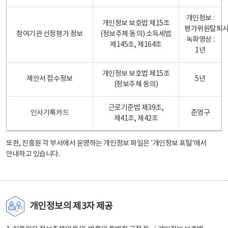
개인정보 :
개인정보 보호법 제15조
평가위원탈퇴
참여기관 선정평가 정보
(정보주체 동의) 소득세법
녹화영상 :
제145조, 제164조
1년
개인정보 보호법 제15조
제안서 접수정보
5년
(정보주체 동의)
근로기준법 제39조,
인사기록카드
준영구
제41조, 제42조
또한, 진흥원 각 부서에서 운영하는 개인정보 파일은
'개인정보 포털'
에서
안내하고 있습니다.
개인정보의 제3자 제공