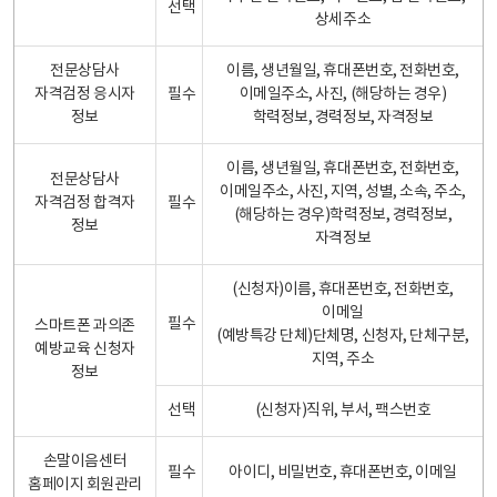
선택
상세주소
전문상담사
이름, 생년월일, 휴대폰번호, 전화번호,
자격검정 응시자
필수
이메일주소, 사진, (해당하는 경우)
정보
학력정보, 경력정보, 자격정보
이름, 생년월일, 휴대폰번호, 전화번호,
전문상담사
이메일주소, 사진, 지역, 성별, 소속, 주소,
자격검정 합격자
필수
(해당하는 경우)학력정보, 경력정보,
정보
자격정보
(신청자)이름, 휴대폰번호, 전화번호,
이메일
필수
스마트폰 과의존
(예방특강 단체)단체명, 신청자, 단체구분,
예방교육 신청자
지역, 주소
정보
선택
(신청자)직위, 부서, 팩스번호
손말이음센터
필수
아이디, 비밀번호, 휴대폰번호, 이메일
홈페이지 회원관리