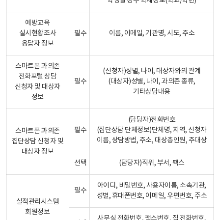
학생일 경우 학제정보(학교/학년)
예방교육
실시현황조사
필수
이름, 이메일, 기관명, 시도, 주소
응답자 정보
스마트폰 과의존
(신청자)성별, 나이, 대상자와의 관계
전화포털 상담
필수
(대상자)성별, 나이, 과의존 종류,
신청자 및 대상자
기타상담내용
정보
(담당자)전화번호
필수
(집단상담 단체정보)단체명, 지역, 신청자
스마트폰 과의존
이름, 상담방법, 주소, 대상총인원, 주대상
집단상담 신청자 및
대상자 정보
선택
(담당자)직위, 부서, 팩스
아이디, 비밀번호, 사용자이름, 소속기관,
필수
성별, 휴대폰번호, 이메일, 우편번호, 주소
실적관리시스템
회원정보
사무실 전화번호, 팩스번호, 집 전화번호,