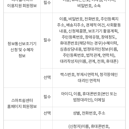
디지털서비스
이름, 휴대폰번호, 이메일, 아이디,
필수
이용지원 회원정보
비밀번호, 소속
이름, 비밀번호, 전화번호, 주민등록지
주소, 배송지주소, 경제적 여건, 사회활동
내용, 신청제품명, 보조기기 활용계획,
주민등록번호, 장애유형, 장애정도,
필수
휴대폰번호(해당하는 경우)수혜이력,
정보통신보조기기
심층상담내용, 법정대리인정보(이름,
신청 및 수혜자
주민등록번호, 법적관계, 연락처),
정보
대리작성자(이름, 관계, 전화, 휴대폰)
팩스번호, 부재시연락처, 청각장애인
선택
대리인 연락처
아이디, 이름, 휴대폰번호(본인 또는
필수
법정대리인), 이메일
스마트쉼센터
홈페이지 회원정보
선택
성별, 전화번호, 주소
(신청자)이름, 휴대폰번호,