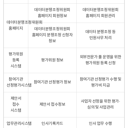
데이터분쟁조정위원회
데이터분쟁조정위원회
홈페이지 회원정보
홈페이지 회원관리
데이터분쟁조정위원회
홈페이지
데이터분쟁조정위원회
데이터 분쟁조정 등
홈페이지 분쟁조정 신청자
민원사무 처리
정보
평가위원
외부전문가 풀 운영을 위한
등록
평가위원 정보
평가위원 등록 신청
시스템
참여기관
참여기관 선정평가 수행 및
참여기관 선정평가 정보
선정평가시스템
평가비 지급
제안서
사업자 선정을 위한 평가·
접수
제안서 접수정보
심의 및 사업관리
시스템
업무관리시스템
인사기록카드
인사 업무 수행