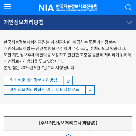
본문
전체메뉴
전체메뉴 열기
검
한국지능정보사회진흥원
바로가기
바로가기
개인정보처리방침
한국지능정보사회진흥원(이하 진흥원)이 취급하는 모든 개인정보는
개인정보보호법 등 관련 법령을 준수하여 수집·보유 및 처리되고 있습니다.
또한 개인정보주체의 권익을 보장하고 관련한 고충을 원활히 처리하기 위하여
개인정보처리방침을 두고 있습니다.
본 방침은 2026년 5월 4일부터 시행됩니다.
알기쉬운 개인정보 처리방침
개인정보 처리방침 전·후 대비표 다운로드
주요 개인정보 처리 표시(라벨링) - 주요 개인정보 처리 표시를 나타내는표
【주요 개인정보 처리 표시(라벨링)】