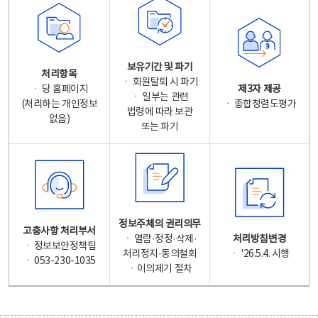
보유기간 및 파기
처리항목
ㆍ 회원탈퇴 시 파기
ㆍ 당 홈페이지
제3자 제공
ㆍ 일부는 관련
(처리하는 개인정보
ㆍ 종합청렴도평가
법령에 따라 보관
없음)
또는 파기
정보주체의 권리의무
고충사항 처리부서
ㆍ 열람·정정·삭제·
처리방침변경
ㆍ 정보보안정책팀
처리정지·동의철회
ㆍ '26.5.4. 시행
ㆍ 053-230-1035
ㆍ이의제기 절차