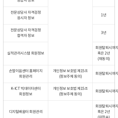
응답자 정보
전문상담사 자격검정
1년
응시자 정보
전문상담사 자격검정
3년
합격자 정보
회원탈퇴시까
실적관리시스템 회원정보
혹은 2년
(재동의)
손말이음센터 홈페이지
개인정보 보호법 제15조
회원탈퇴시까
회원관리
(정보주체 동의)
K-ICT 빅데이터센터
개인정보 보호법 제15조
회원탈퇴시까
회원정보
(정보주체 동의)
회원탈퇴시까
디지털배움터 회원관리
혹은 2년
(미접속)