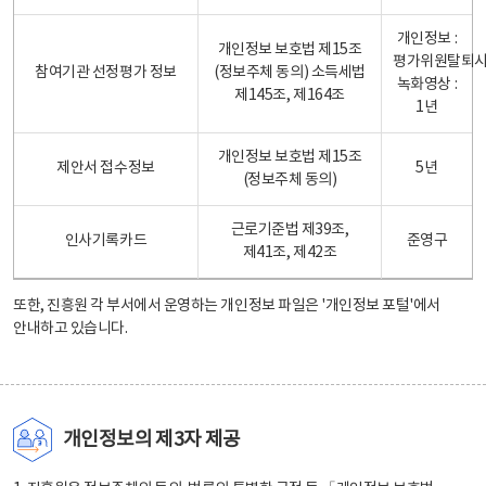
개인정보 :
개인정보 보호법 제15조
평가위원탈퇴
참여기관 선정평가 정보
(정보주체 동의) 소득세법
녹화영상 :
제145조, 제164조
1년
개인정보 보호법 제15조
제안서 접수정보
5년
(정보주체 동의)
근로기준법 제39조,
인사기록카드
준영구
제41조, 제42조
또한, 진흥원 각 부서에서 운영하는 개인정보 파일은
'개인정보 포털'
에서
안내하고 있습니다.
개인정보의 제3자 제공