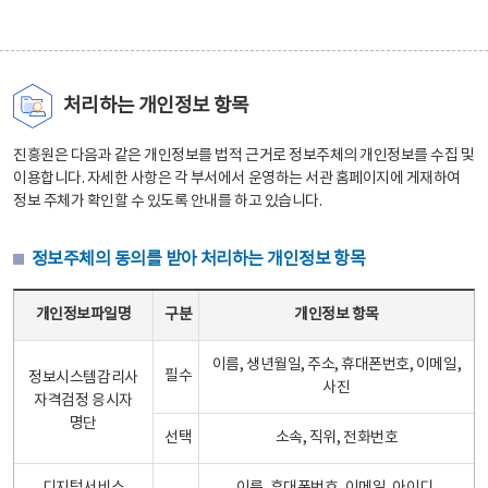
처리하는 개인정보 항목
진흥원은 다음과 같은 개인정보를 법적 근거로 정보주체의 개인정보를 수집 및
이용합니다. 자세한 사항은 각 부서에서 운영하는 서관 홈페이지에 게재하여
정보 주체가 확인할 수 있도록 안내를 하고 있습니다.
정보주체의 동의를 받아 처리하는 개인정보 항목
정보주체의 동의를 받아 처리하는 개인정보 항목 테이블 - 개인정보파일명, 구분, 개인정보 항목으로 구성
개인정보파일명
구분
개인정보 항목
이름, 생년월일, 주소, 휴대폰번호, 이메일,
필수
정보시스템감리사
사진
자격검정 응시자
명단
선택
소속, 직위, 전화번호