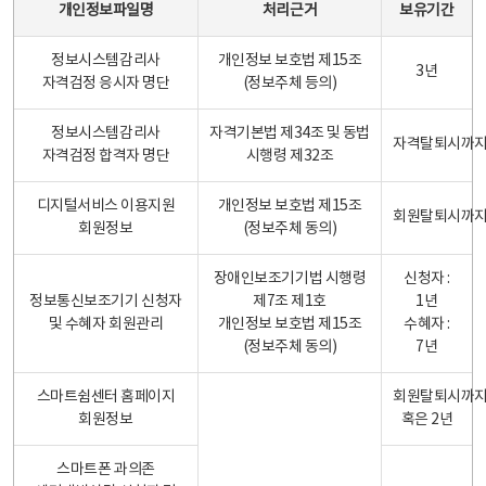
개인정보파일명
처리근거
보유기간
정보시스템감리사
개인정보 보호법 제15조
3년
자격검정 응시자 명단
(정보주체 등의)
정보시스템감리사
자격기본법 제34조 및 동법
자격탈퇴시까
자격검정 합격자 명단
시행령 제32조
디지털서비스 이용지원
개인정보 보호법 제15조
회원탈퇴시까
회원정보
(정보주체 동의)
장애인보조기기법 시행령
신청자 :
정보통신보조기기 신청자
제7조 제1호
1년
및 수혜자 회원관리
개인정보 보호법 제15조
수혜자 :
(정보주체 동의)
7년
스마트쉼센터 홈페이지
회원탈퇴시까
회원정보
혹은 2년
스마트폰 과의존