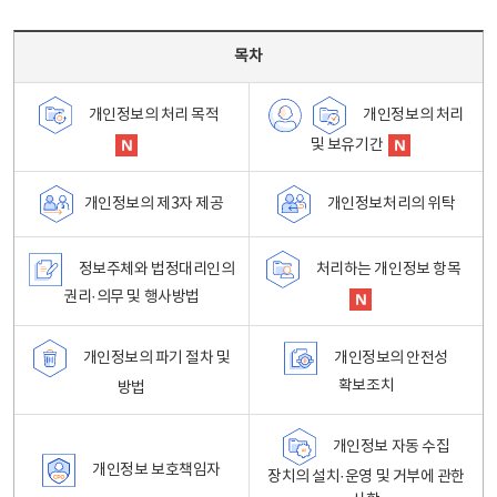
목차 - 개인정보 처리방침 목차를 나타내는표
목차
개인정보의 처리
개인정보의 처리 목적
및 보유기간
개인정보처리의 위탁
개인정보의 제3자 제공
정보주체와 법정대리인의
처리하는 개인정보 항목
권리·의무 및 행사방법
개인정보의 파기 절차 및
개인정보의 안전성
확보조치
방법
개인정보 자동 수집
개인정보 보호책임자
장치의 설치·운영 및 거부에 관한