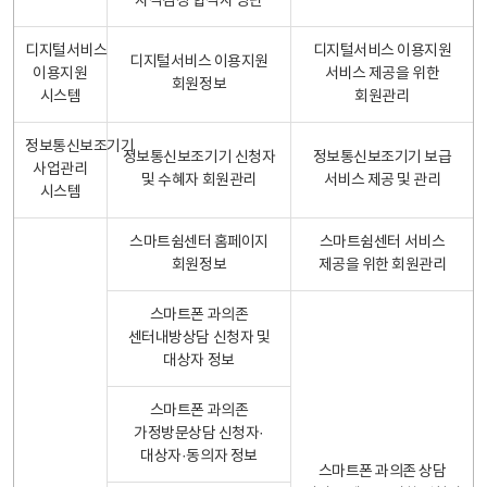
자격검정 합격자 명단
디지털서비스
디지털서비스 이용지원
디지털서비스 이용지원
이용지원
서비스 제공을 위한
회원정보
시스템
회원관리
정보통신보조기기
정보통신보조기기 신청자
정보통신보조기기 보급
사업관리
및 수혜자 회원관리
서비스 제공 및 관리
시스템
스마트쉼센터 홈페이지
스마트쉼센터 서비스
회원정보
제공을 위한 회원관리
스마트폰 과의존
센터내방상담 신청자 및
대상자 정보
스마트폰 과의존
가정방문상담 신청자·
대상자·동의자 정보
스마트폰 과의존 상담