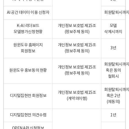
AI 공간 데이터 이용 신청자
회원탈퇴시까
K-AI 리더보드
개인정보 보호법 제15조
모델
모델평가신청현황
(정보주체 동의)
삭제시까지
원윈도우 홈페이지
개인정보 보호법 제15조
3년
회원정보
(정보주체 동의)
회원탈퇴시까
개인정보 보호법 제15조
원윈도우 홍보동의 현황
혹은 동의
(정보주체 동의)
철회시
회원탈퇴시까
개인정보 보호법 제15조
디지털집현전 회원정보
혹은 2년
(계약의이행)
(재동의)
디지털집현전 의견수렴
1년
OPEN API 신청정보