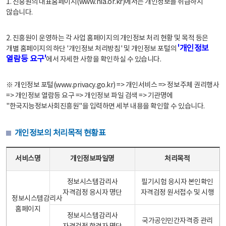
1. 진흥원의 대표홈페이지(www.nia.or.kr)에서는 개인정보를 취급하지
않습니다.
2. 진흥원이 운영하는 각 사업 홈페이지의 개인정보 처리 현황 및 목적 등은
'개인정보
개별 홈페이지의 하단 '개인정보 처리방침' 및 개인정보 포털의
열람등 요구'
에서 자세한 사항을 확인하실 수 있습니다.
※ 개인정보 포털(www.privacy.go.kr) => 개인서비스 => 정보주체 권리행사
=> 개인정보 열람등 요구 => 개인정보 파일 검색 => 기관명에
"한국지능정보사회진흥원"을 입력하면 세부 내용을 확인할 수 있습니다.
개인정보의 처리목적 현황표
개인정보의 처리목적 현황표 - 서비스명, 개인정보파일명, 처리목적으로 구성
서비스명
개인정보파일명
처리목적
정보시스템감리사
필기시험 응시자 본인확인
자격검정 응시자 명단
자격검정 원서접수 및 시행
정보시스템감리사
홈페이지
정보시스템감리사
국가공인민간자격증 관리