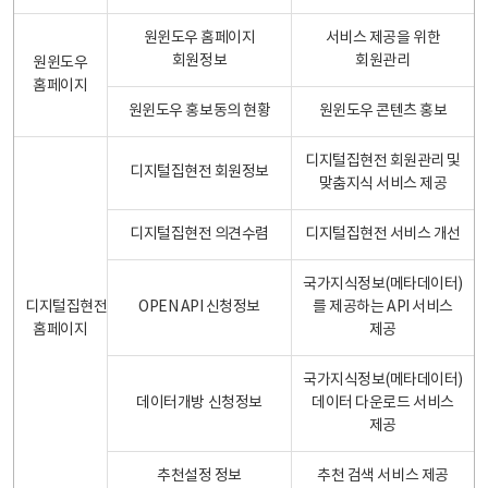
원윈도우 홈페이지
서비스 제공을 위한
회원정보
회원관리
원윈도우
홈페이지
원윈도우 홍보동의 현황
원윈도우 콘텐츠 홍보
디지털집현전 회원관리 및
디지털집현전 회원정보
맞춤지식 서비스 제공
디지털집현전 의견수렴
디지털집현전 서비스 개선
국가지식정보(메타데이터)
디지털집현전
OPEN API 신청정보
를 제공하는 API 서비스
홈페이지
제공
국가지식정보(메타데이터)
데이터개방 신청정보
데이터 다운로드 서비스
제공
추천설정 정보
추천 검색 서비스 제공