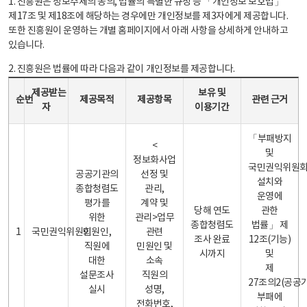
1. 진흥원은 정보주체의 동의, 법률의 특별한 규정 등 「개인정보 보호법」
제17조 및 제18조에 해당하는 경우에만 개인정보를 제3자에게 제공합니다.
또한 진흥원이 운영하는 개별 홈페이지에서 아래 사항을 상세하게 안내하고
있습니다.
2. 진흥원은 법률에 따라 다음과 같이 개인정보를 제공합니다.
개인정보 제공 안내표 - 순번, 제공받는자, 제공목적, 제공항목, 보유 및 이용기간 관련 근거로 구성
제공받는
보유 및
순번
제공목적
제공항목
관련 근거
자
이용기간
「부패방지
<
및
정보화사업
국민권익위원
공공기관의
선정 및
설치와
종합청렴도
관리,
운영에
평가를
계약 및
당해 연도
관한
위한
관리>업무
종합청렴도
법률」 제
1
국민권익위원회
민원인,
관련
조사 완료
12조(기능)
직원에
민원인 및
시까지
및
대한
소속
제
설문조사
직원의
27조의2(공공
실시
성명,
부패에
전화번호,