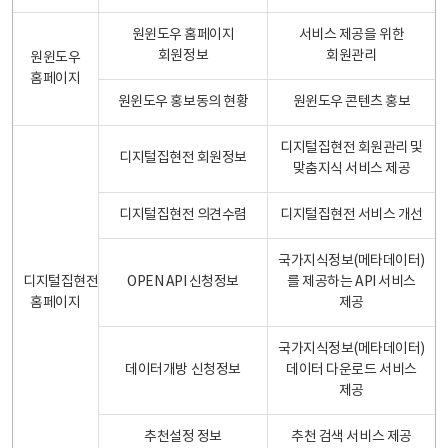
원윈도우 홈페이지
서비스 제공을 위한
회원정보
회원관리
원윈도우
홈페이지
원윈도우 홍보동의 현황
원윈도우 콘텐츠 홍보
디지털집현전 회원관리 및
디지털집현전 회원정보
맞춤지식 서비스 제공
디지털집현전 의견수렴
디지털집현전 서비스 개선
국가지식정보(메타데이터)
디지털집현전
OPEN API 신청정보
를 제공하는 API 서비스
홈페이지
제공
국가지식정보(메타데이터)
데이터개방 신청정보
데이터 다운로드 서비스
제공
추천설정 정보
추천 검색 서비스 제공