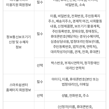
디지털서비스
이름, 휴대폰번호, 이메일, 아이디,
필수
이용지원 회원정보
비밀번호, 소속
이름, 비밀번호, 전화번호, 주민등록지
주소, 배송지주소, 경제적 여건, 사회활동
내용, 신청제품명, 보조기기 활용계획,
주민등록번호, 장애유형, 장애정도,
필수
휴대폰번호(해당하는 경우)수혜이력,
정보통신보조기기
심층상담내용, 법정대리인정보(이름,
신청 및 수혜자
주민등록번호, 법적관계, 연락처),
정보
대리작성자(이름, 관계, 전화, 휴대폰)
팩스번호, 부재시연락처, 청각장애인
선택
대리인 연락처
아이디, 이름, 휴대폰번호(본인 또는
필수
법정대리인), 이메일
스마트쉼센터
홈페이지 회원정보
선택
성별, 전화번호, 주소
(신청자)이름, 휴대폰번호,