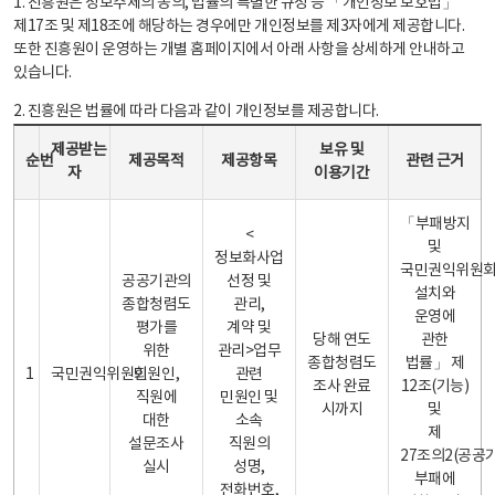
1. 진흥원은 정보주체의 동의, 법률의 특별한 규정 등 「개인정보 보호법」
제17조 및 제18조에 해당하는 경우에만 개인정보를 제3자에게 제공합니다.
또한 진흥원이 운영하는 개별 홈페이지에서 아래 사항을 상세하게 안내하고
있습니다.
2. 진흥원은 법률에 따라 다음과 같이 개인정보를 제공합니다.
개인정보 제공 안내표 - 순번, 제공받는자, 제공목적, 제공항목, 보유 및 이용기간 관련 근거로 구성
제공받는
보유 및
순번
제공목적
제공항목
관련 근거
자
이용기간
「부패방지
<
및
정보화사업
국민권익위원
공공기관의
선정 및
설치와
종합청렴도
관리,
운영에
평가를
계약 및
당해 연도
관한
위한
관리>업무
종합청렴도
법률」 제
1
국민권익위원회
민원인,
관련
조사 완료
12조(기능)
직원에
민원인 및
시까지
및
대한
소속
제
설문조사
직원의
27조의2(공공
실시
성명,
부패에
전화번호,