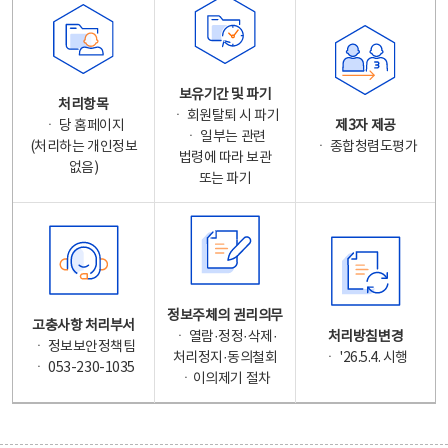
보유기간 및 파기
처리항목
ㆍ 회원탈퇴 시 파기
ㆍ 당 홈페이지
제3자 제공
ㆍ 일부는 관련
(처리하는 개인정보
ㆍ 종합청렴도평가
법령에 따라 보관
없음)
또는 파기
정보주체의 권리의무
고충사항 처리부서
ㆍ 열람·정정·삭제·
처리방침변경
ㆍ 정보보안정책팀
처리정지·동의철회
ㆍ '26.5.4. 시행
ㆍ 053-230-1035
ㆍ이의제기 절차