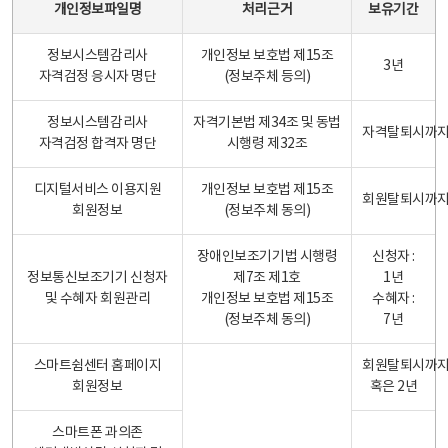
개인정보파일명
처리근거
보유기간
정보시스템감리사
개인정보 보호법 제15조
3년
자격검정 응시자 명단
(정보주체 등의)
정보시스템감리사
자격기본법 제34조 및 동법
자격탈퇴시까
자격검정 합격자 명단
시행령 제32조
디지털서비스 이용지원
개인정보 보호법 제15조
회원탈퇴시까
회원정보
(정보주체 동의)
장애인보조기기법 시행령
신청자 :
정보통신보조기기 신청자
제7조 제1호
1년
및 수혜자 회원관리
개인정보 보호법 제15조
수혜자 :
(정보주체 동의)
7년
스마트쉼센터 홈페이지
회원탈퇴시까
회원정보
혹은 2년
스마트폰 과의존