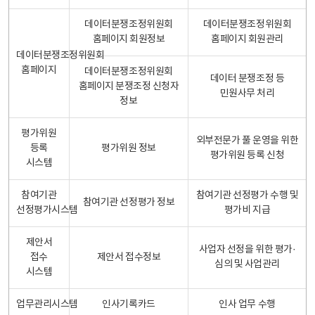
데이터분쟁조정위원회
데이터분쟁조정위원회
홈페이지 회원정보
홈페이지 회원관리
데이터분쟁조정위원회
홈페이지
데이터분쟁조정위원회
데이터 분쟁조정 등
홈페이지 분쟁조정 신청자
민원사무 처리
정보
평가위원
외부전문가 풀 운영을 위한
등록
평가위원 정보
평가위원 등록 신청
시스템
참여기관
참여기관 선정평가 수행 및
참여기관 선정평가 정보
선정평가시스템
평가비 지급
제안서
사업자 선정을 위한 평가·
접수
제안서 접수정보
심의 및 사업관리
시스템
업무관리시스템
인사기록카드
인사 업무 수행