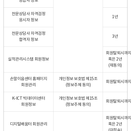
응답자 정보
전문상담사 자격검정
1년
응시자 정보
전문상담사 자격검정
3년
합격자 정보
회원탈퇴시까
실적관리시스템 회원정보
혹은 2년
(재동의)
손말이음센터 홈페이지
개인정보 보호법 제15조
회원탈퇴시까
회원관리
(정보주체 동의)
K-ICT 빅데이터센터
개인정보 보호법 제15조
회원탈퇴시까
회원정보
(정보주체 동의)
회원탈퇴시까
디지털배움터 회원관리
혹은 2년
(미접속)