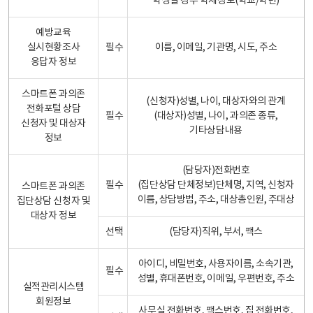
학생일 경우 학제정보(학교/학년)
예방교육
실시현황조사
필수
이름, 이메일, 기관명, 시도, 주소
응답자 정보
스마트폰 과의존
(신청자)성별, 나이, 대상자와의 관계
전화포털 상담
필수
(대상자)성별, 나이, 과의존 종류,
신청자 및 대상자
기타상담내용
정보
(담당자)전화번호
필수
(집단상담 단체정보)단체명, 지역, 신청자
스마트폰 과의존
이름, 상담방법, 주소, 대상총인원, 주대상
집단상담 신청자 및
대상자 정보
선택
(담당자)직위, 부서, 팩스
아이디, 비밀번호, 사용자이름, 소속기관,
필수
성별, 휴대폰번호, 이메일, 우편번호, 주소
실적관리시스템
회원정보
사무실 전화번호, 팩스번호, 집 전화번호,