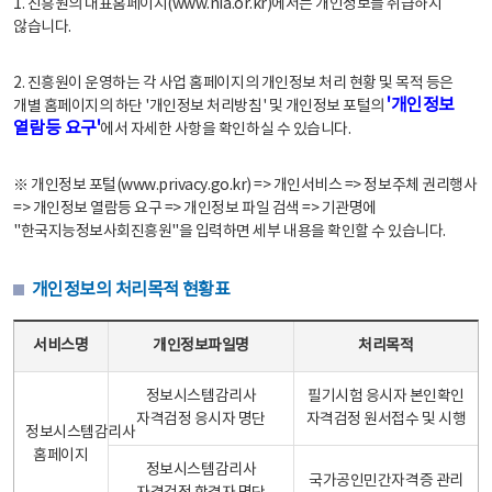
1. 진흥원의 대표홈페이지(www.nia.or.kr)에서는 개인정보를 취급하지
않습니다.
2. 진흥원이 운영하는 각 사업 홈페이지의 개인정보 처리 현황 및 목적 등은
'개인정보
개별 홈페이지의 하단 '개인정보 처리방침' 및 개인정보 포털의
열람등 요구'
에서 자세한 사항을 확인하실 수 있습니다.
※ 개인정보 포털(www.privacy.go.kr) => 개인서비스 => 정보주체 권리행사
=> 개인정보 열람등 요구 => 개인정보 파일 검색 => 기관명에
"한국지능정보사회진흥원"을 입력하면 세부 내용을 확인할 수 있습니다.
개인정보의 처리목적 현황표
개인정보의 처리목적 현황표 - 서비스명, 개인정보파일명, 처리목적으로 구성
서비스명
개인정보파일명
처리목적
정보시스템감리사
필기시험 응시자 본인확인
자격검정 응시자 명단
자격검정 원서접수 및 시행
정보시스템감리사
홈페이지
정보시스템감리사
국가공인민간자격증 관리