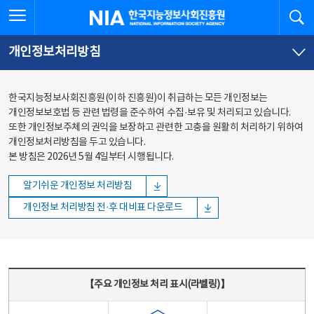
본문
전체메뉴
전체메뉴 열기
검
한국지능정보사회진흥원
바로가기
바로가기
개인정보처리방침
한국지능정보사회진흥원(이하 진흥원)이 취급하는 모든 개인정보는
개인정보보호법 등 관련 법령을 준수하여 수집·보유 및 처리되고 있습니다.
또한 개인정보주체의 권익을 보장하고 관련한 고충을 원활히 처리하기 위하여
개인정보처리방침을 두고 있습니다.
본 방침은 2026년 5월 4일부터 시행됩니다.
알기쉬운 개인정보 처리방침
개인정보 처리방침 전·후 대비표 다운로드
주요 개인정보 처리 표시(라벨링) - 주요 개인정보 처리 표시를 나타내는표
【주요 개인정보 처리 표시(라벨링)】