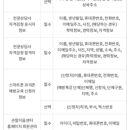
선택
상세주소
전문상담사
이름, 생년월일, 휴대폰번호, 전화번호,
자격검정 응시자
필수
이메일주소, 사진, (해당하는 경우)
정보
학력정보, 경력정보, 자격정보
이름, 생년월일, 휴대폰번호, 전화번호,
전문상담사
이메일주소, 사진, 지역, 성별, 소속, 주소,
자격검정 합격자
필수
(해당하는 경우)학력정보, 경력정보,
정보
자격정보
(신청자)이름, 휴대폰번호, 전화번호,
이메일
필수
스마트폰 과의존
(예방특강 단체)단체명, 신청자, 단체구분,
예방교육 신청자
지역, 주소
정보
선택
(신청자)직위, 부서, 팩스번호
손말이음센터
필수
아이디, 비밀번호, 휴대폰번호, 이메일
홈페이지 회원관리