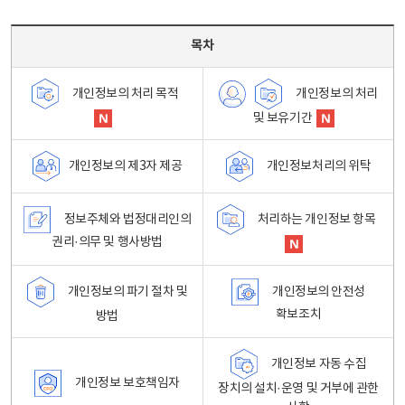
목차 - 개인정보 처리방침 목차를 나타내는표
목차
개인정보의 처리
개인정보의 처리 목적
및 보유기간
개인정보처리의 위탁
개인정보의 제3자 제공
정보주체와 법정대리인의
처리하는 개인정보 항목
권리·의무 및 행사방법
개인정보의 파기 절차 및
개인정보의 안전성
확보조치
방법
개인정보 자동 수집
개인정보 보호책임자
장치의 설치·운영 및 거부에 관한