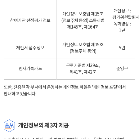
개인정보 :
개인정보 보호법 제15조
평가위원탈퇴
참여기관 선정평가 정보
(정보주체 동의) 소득세법
녹화영상 :
제145조, 제164조
1년
개인정보 보호법 제15조
제안서 접수정보
5년
(정보주체 동의)
근로기준법 제39조,
인사기록카드
준영구
제41조, 제42조
또한, 진흥원 각 부서에서 운영하는 개인정보 파일은
'개인정보 포털'
에서
안내하고 있습니다.
개인정보의 제3자 제공