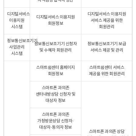
자격검정 합격자 명단
디지털서비스
디지털서비스 이용지원
디지털서비스 이용지원
이용지원
서비스 제공을 위한
회원정보
시스템
회원관리
정보통신보조기기
정보통신보조기기 신청자
정보통신보조기기 보급
사업관리
및 수혜자 회원관리
서비스 제공 및 관리
시스템
스마트쉼센터 홈페이지
스마트쉼센터 서비스
회원정보
제공을 위한 회원관리
스마트폰 과의존
센터내방상담 신청자 및
대상자 정보
스마트폰 과의존
가정방문상담 신청자·
대상자·동의자 정보
스마트폰 과의존 상담