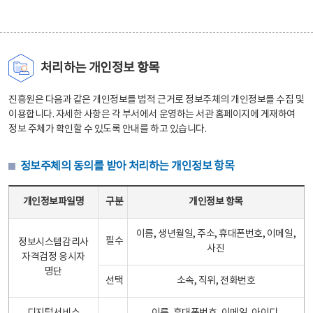
처리하는 개인정보 항목
진흥원은 다음과 같은 개인정보를 법적 근거로 정보주체의 개인정보를 수집 및
이용합니다. 자세한 사항은 각 부서에서 운영하는 서관 홈페이지에 게재하여
정보 주체가 확인할 수 있도록 안내를 하고 있습니다.
정보주체의 동의를 받아 처리하는 개인정보 항목
정보주체의 동의를 받아 처리하는 개인정보 항목 테이블 - 개인정보파일명, 구분, 개인정보 항목으로 구성
개인정보파일명
구분
개인정보 항목
이름, 생년월일, 주소, 휴대폰번호, 이메일,
필수
정보시스템감리사
사진
자격검정 응시자
명단
선택
소속, 직위, 전화번호