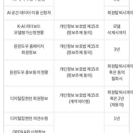
AI 공간 데이터 이용 신청자
회원탈퇴시까
K-AI 리더보드
개인정보 보호법 제15조
모델
모델평가신청현황
(정보주체 동의)
삭제시까지
원윈도우 홈페이지
개인정보 보호법 제15조
3년
회원정보
(정보주체 동의)
회원탈퇴시까
개인정보 보호법 제15조
원윈도우 홍보동의 현황
혹은 동의
(정보주체 동의)
철회시
회원탈퇴시까
개인정보 보호법 제15조
디지털집현전 회원정보
혹은 2년
(계약의이행)
(재동의)
디지털집현전 의견수렴
1년
OPEN API 신청정보