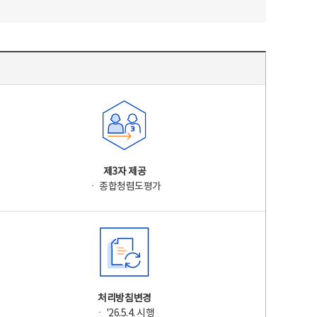
제3자 제공
ㆍ 종합청렴도평가
처리방침변경
ㆍ '26.5.4. 시행