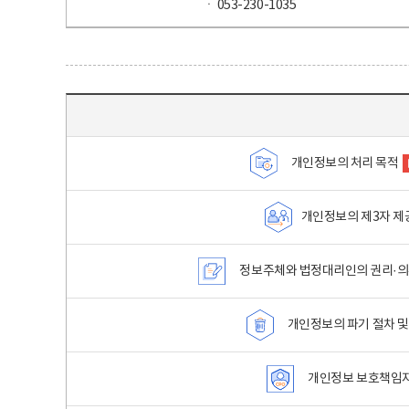
ㆍ 053-230-1035
목차 - 개인정보 처리방침 목차를 나타내는표
개인정보의 처리 목적
개인정보의 제3자 제
정보주체와 법정대리인의 권리·의
개인정보의 파기 절차 및
개인정보 보호책임