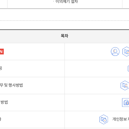
ㆍ이의제기 절차
목차
공
무 및 행사방법
 방법
자
개인정보 자