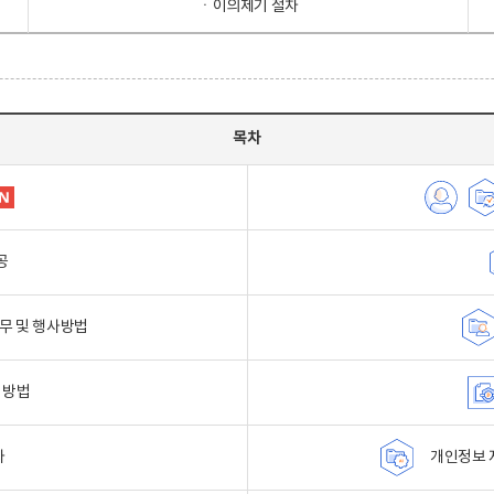
ㆍ이의제기 절차
목차
공
무 및 행사방법
 방법
자
개인정보 자