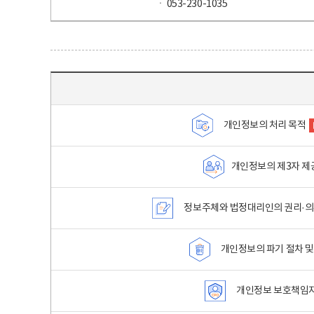
ㆍ 053-230-1035
목차 - 개인정보 처리방침 목차를 나타내는표
개인정보의 처리 목적
개인정보의 제3자 제
정보주체와 법정대리인의 권리·의
개인정보의 파기 절차 및
개인정보 보호책임