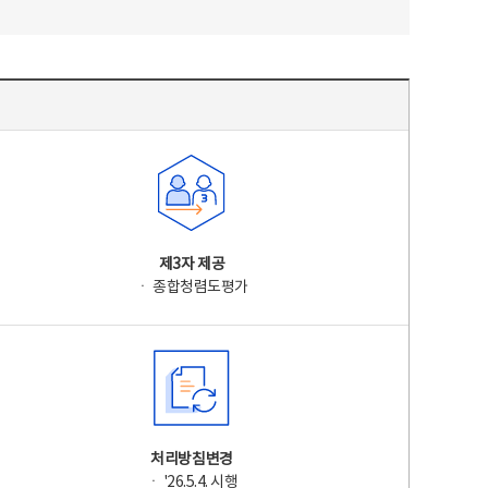
제3자 제공
ㆍ 종합청렴도평가
처리방침변경
ㆍ '26.5.4. 시행