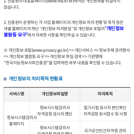
1. 진흥원의 대표홈페이지(www.nia.or.kr)에서는 개인정보를 취급하지
않습니다.
2. 진흥원이 운영하는 각 사업 홈페이지의 개인정보 처리 현황 및 목적 등은
'개인정보
개별 홈페이지의 하단 '개인정보 처리방침' 및 개인정보 포털의
열람등 요구'
에서 자세한 사항을 확인하실 수 있습니다.
※ 개인정보 포털(www.privacy.go.kr) => 개인서비스 => 정보주체 권리행사
=> 개인정보 열람등 요구 => 개인정보 파일 검색 => 기관명에
"한국지능정보사회진흥원"을 입력하면 세부 내용을 확인할 수 있습니다.
개인정보의 처리목적 현황표
개인정보의 처리목적 현황표 - 서비스명, 개인정보파일명, 처리목적으로 구성
서비스명
개인정보파일명
처리목적
정보시스템감리사
필기시험 응시자 본인확인
자격검정 응시자 명단
자격검정 원서접수 및 시행
정보시스템감리사
홈페이지
정보시스템감리사
국가공인민간자격증 관리