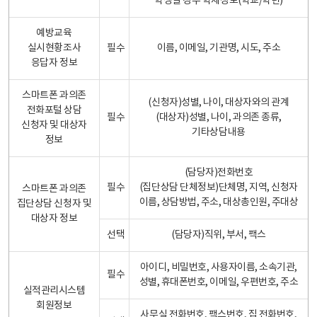
학생일 경우 학제정보(학교/학년)
예방교육
실시현황조사
필수
이름, 이메일, 기관명, 시도, 주소
응답자 정보
스마트폰 과의존
(신청자)성별, 나이, 대상자와의 관계
전화포털 상담
필수
(대상자)성별, 나이, 과의존 종류,
신청자 및 대상자
기타상담내용
정보
(담당자)전화번호
필수
(집단상담 단체정보)단체명, 지역, 신청자
스마트폰 과의존
이름, 상담방법, 주소, 대상총인원, 주대상
집단상담 신청자 및
대상자 정보
선택
(담당자)직위, 부서, 팩스
아이디, 비밀번호, 사용자이름, 소속기관,
필수
성별, 휴대폰번호, 이메일, 우편번호, 주소
실적관리시스템
회원정보
사무실 전화번호, 팩스번호, 집 전화번호,