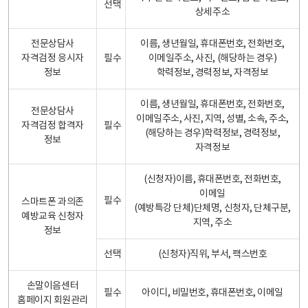
선택
상세주소
전문상담사
이름, 생년월일, 휴대폰번호, 전화번호,
자격검정 응시자
필수
이메일주소, 사진, (해당하는 경우)
정보
학력정보, 경력정보, 자격정보
이름, 생년월일, 휴대폰번호, 전화번호,
전문상담사
이메일주소, 사진, 지역, 성별, 소속, 주소,
자격검정 합격자
필수
(해당하는 경우)학력정보, 경력정보,
정보
자격정보
(신청자)이름, 휴대폰번호, 전화번호,
이메일
필수
스마트폰 과의존
(예방특강 단체)단체명, 신청자, 단체구분,
예방교육 신청자
지역, 주소
정보
선택
(신청자)직위, 부서, 팩스번호
손말이음센터
필수
아이디, 비밀번호, 휴대폰번호, 이메일
홈페이지 회원관리