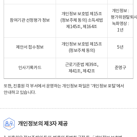
개인정보 :
개인정보 보호법 제15조
평가위원탈퇴
참여기관 선정평가 정보
(정보주체 동의) 소득세법
녹화영상 :
제145조, 제164조
1년
개인정보 보호법 제15조
제안서 접수정보
5년
(정보주체 동의)
근로기준법 제39조,
인사기록카드
준영구
제41조, 제42조
또한, 진흥원 각 부서에서 운영하는 개인정보 파일은
'개인정보 포털'
에서
안내하고 있습니다.
개인정보의 제3자 제공