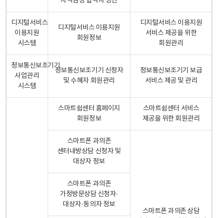
자격검정 합격자 명단
디지털서비스
디지털서비스 이용지원
디지털서비스 이용지원
이용지원
서비스 제공을 위한
회원정보
시스템
회원관리
정보통신보조기기
정보통신보조기기 신청자
정보통신보조기기 보급
사업관리
및 수혜자 회원관리
서비스 제공 및 관리
시스템
스마트쉼센터 홈페이지
스마트쉼센터 서비스
회원정보
제공을 위한 회원관리
스마트폰 과의존
센터내방상담 신청자 및
대상자 정보
스마트폰 과의존
가정방문상담 신청자·
대상자·동의자 정보
스마트폰 과의존 상담