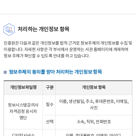
처리하는 개인정보 항목
진흥원은 다음과 같은 개인정보를 법적 근거로 정보주체의 개인정보를 수집 및
이용합니다. 자세한 사항은 각 부서에서 운영하는 서관 홈페이지에 게재하여
정보 주체가 확인할 수 있도록 안내를 하고 있습니다.
정보주체의 동의를 받아 처리하는 개인정보 항목
정보주체의 동의를 받아 처리하는 개인정보 항목 테이블 - 개인정보파일명, 구분, 개인정보 항목으로 구성
개인정보파일명
구분
개인정보 항목
이름, 생년월일, 주소, 휴대폰번호, 이메일,
필수
정보시스템감리사
사진
자격검정 응시자
명단
선택
소속, 직위, 전화번호