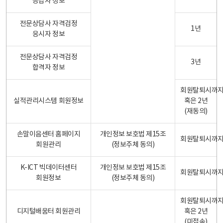
응답자 정보
전문상담사 자격검정
1년
응시자 정보
전문상담사 자격검정
3년
합격자 정보
회원탈퇴시까
실적관리시스템 회원정보
혹은 2년
(재동의)
손말이음센터 홈페이지
개인정보 보호법 제15조
회원탈퇴시까
회원관리
(정보주체 동의)
K-ICT 빅데이터센터
개인정보 보호법 제15조
회원탈퇴시까
회원정보
(정보주체 동의)
회원탈퇴시까
디지털배움터 회원관리
혹은 2년
(미접속)