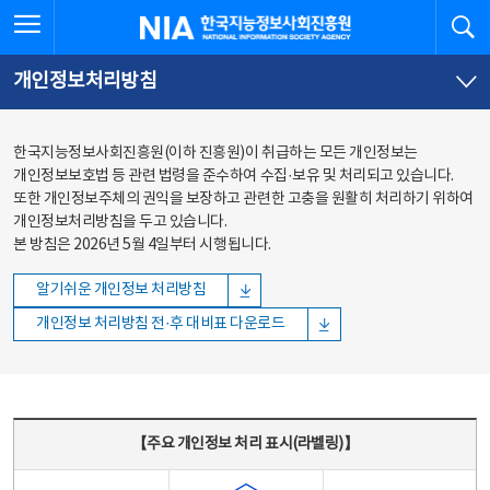
본문
전체메뉴
전체메뉴 열기
검
한국지능정보사회진흥원
바로가기
바로가기
개인정보처리방침
한국지능정보사회진흥원(이하 진흥원)이 취급하는 모든 개인정보는
개인정보보호법 등 관련 법령을 준수하여 수집·보유 및 처리되고 있습니다.
또한 개인정보주체의 권익을 보장하고 관련한 고충을 원활히 처리하기 위하여
개인정보처리방침을 두고 있습니다.
본 방침은 2026년 5월 4일부터 시행됩니다.
알기쉬운 개인정보 처리방침
개인정보 처리방침 전·후 대비표 다운로드
주요 개인정보 처리 표시(라벨링) - 주요 개인정보 처리 표시를 나타내는표
【주요 개인정보 처리 표시(라벨링)】