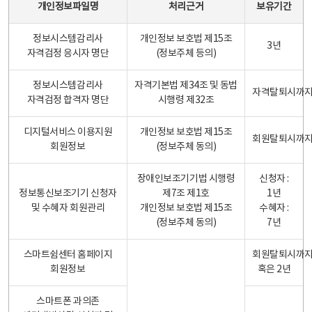
개인정보파일명
처리근거
보유기간
정보시스템감리사
개인정보 보호법 제15조
3년
자격검정 응시자 명단
(정보주체 등의)
정보시스템감리사
자격기본법 제34조 및 동법
자격탈퇴시까
자격검정 합격자 명단
시행령 제32조
디지털서비스 이용지원
개인정보 보호법 제15조
회원탈퇴시까
회원정보
(정보주체 동의)
장애인보조기기법 시행령
신청자 :
정보통신보조기기 신청자
제7조 제1호
1년
및 수혜자 회원관리
개인정보 보호법 제15조
수혜자 :
(정보주체 동의)
7년
스마트쉼센터 홈페이지
회원탈퇴시까
회원정보
혹은 2년
스마트폰 과의존