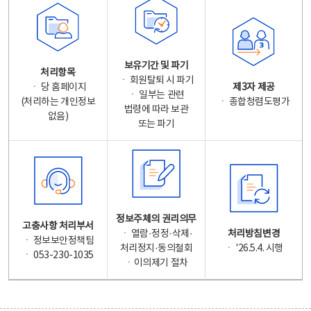
보유기간 및 파기
처리항목
ㆍ 회원탈퇴 시 파기
ㆍ 당 홈페이지
제3자 제공
ㆍ 일부는 관련
(처리하는 개인정보
ㆍ 종합청렴도평가
법령에 따라 보관
없음)
또는 파기
정보주체의 권리의무
고충사항 처리부서
ㆍ 열람·정정·삭제·
처리방침변경
ㆍ 정보보안정책팀
처리정지·동의철회
ㆍ '26.5.4. 시행
ㆍ 053-230-1035
ㆍ이의제기 절차