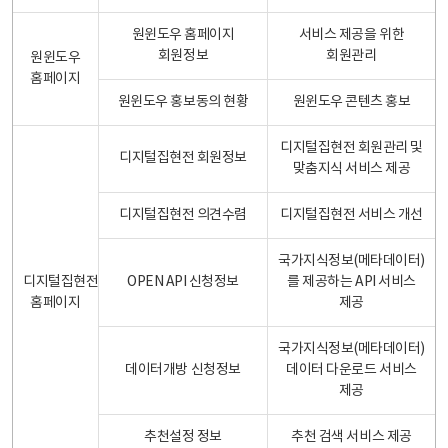
원윈도우 홈페이지
서비스 제공을 위한
회원정보
회원관리
원윈도우
홈페이지
원윈도우 홍보동의 현황
원윈도우 콘텐츠 홍보
디지털집현전 회원관리 및
디지털집현전 회원정보
맞춤지식 서비스 제공
디지털집현전 의견수렴
디지털집현전 서비스 개선
국가지식정보(메타데이터)
디지털집현전
OPEN API 신청정보
를 제공하는 API 서비스
홈페이지
제공
국가지식정보(메타데이터)
데이터개방 신청정보
데이터 다운로드 서비스
제공
추천설정 정보
추천 검색 서비스 제공