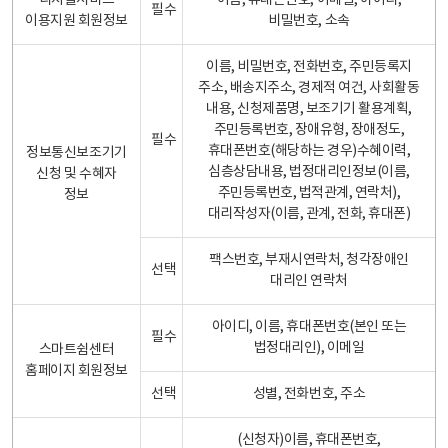
디지털서비스
이름, 휴대폰번호, 이메일, 아이디,
필수
이용지원 회원정보
비밀번호, 소속
이름, 비밀번호, 전화번호, 주민등록지
주소, 배송지주소, 경제적 여건, 사회활동
내용, 신청제품명, 보조기기 활용계획,
주민등록번호, 장애유형, 장애정도,
필수
휴대폰번호(해당하는 경우)수혜이력,
정보통신보조기기
심층상담내용, 법정대리인정보(이름,
신청 및 수혜자
주민등록번호, 법적관계, 연락처),
정보
대리작성자(이름, 관계, 전화, 휴대폰)
팩스번호, 부재시연락처, 청각장애인
선택
대리인 연락처
아이디, 이름, 휴대폰번호(본인 또는
필수
법정대리인), 이메일
스마트쉼센터
홈페이지 회원정보
선택
성별, 전화번호, 주소
(신청자)이름, 휴대폰번호,