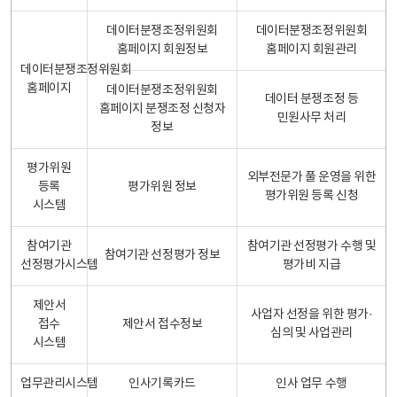
데이터분쟁조정위원회
데이터분쟁조정위원회
홈페이지 회원정보
홈페이지 회원관리
데이터분쟁조정위원회
홈페이지
데이터분쟁조정위원회
데이터 분쟁조정 등
홈페이지 분쟁조정 신청자
민원사무 처리
정보
평가위원
외부전문가 풀 운영을 위한
등록
평가위원 정보
평가위원 등록 신청
시스템
참여기관
참여기관 선정평가 수행 및
참여기관 선정평가 정보
선정평가시스템
평가비 지급
제안서
사업자 선정을 위한 평가·
접수
제안서 접수정보
심의 및 사업관리
시스템
업무관리시스템
인사기록카드
인사 업무 수행