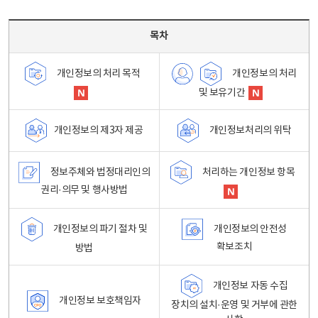
목차 - 개인정보 처리방침 목차를 나타내는표
목차
개인정보의 처리
개인정보의 처리 목적
및 보유기간
개인정보처리의 위탁
개인정보의 제3자 제공
정보주체와 법정대리인의
처리하는 개인정보 항목
권리·의무 및 행사방법
개인정보의 파기 절차 및
개인정보의 안전성
확보조치
방법
개인정보 자동 수집
개인정보 보호책임자
장치의 설치·운영 및 거부에 관한