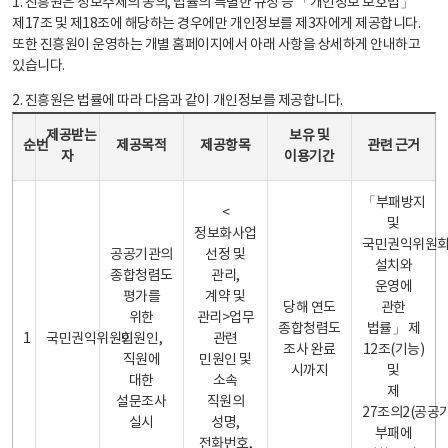
1. 진흥원은 정보주체의 동의, 법률의 특별한 규정 등 「개인정보 보호법」
제17조 및 제18조에 해당하는 경우에만 개인정보를 제3자에게 제공합니다.
또한 진흥원이 운영하는 개별 홈페이지에서 아래 사항을 상세하게 안내하고
있습니다.
2. 진흥원은 법률에 따라 다음과 같이 개인정보를 제공합니다.
개인정보 제공 안내표 - 순번, 제공받는자, 제공목적, 제공항목, 보유 및 이용기간 관련 근거로 구성
제공받는
보유 및
순번
제공목적
제공항목
관련 근거
자
이용기간
「부패방지
<
및
정보화사업
국민권익위원
공공기관의
선정 및
설치와
종합청렴도
관리,
운영에
평가를
계약 및
당해 연도
관한
위한
관리>업무
종합청렴도
법률」 제
1
국민권익위원회
민원인,
관련
조사 완료
12조(기능)
직원에
민원인 및
시까지
및
대한
소속
제
설문조사
직원의
27조의2(공공
실시
성명,
부패에
전화번호,