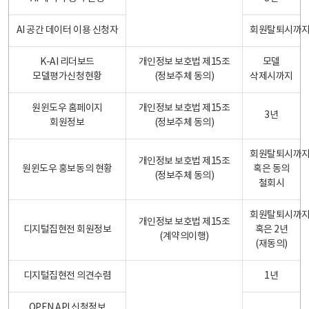
AI 공간 데이터 이용 신청자
회원탈퇴시까
K-AI 리더보드
개인정보 보호법 제15조
모델
모델평가신청현황
(정보주체 동의)
삭제시까지
원윈도우 홈페이지
개인정보 보호법 제15조
3년
회원정보
(정보주체 동의)
회원탈퇴시까
개인정보 보호법 제15조
원윈도우 홍보동의 현황
혹은 동의
(정보주체 동의)
철회시
회원탈퇴시까
개인정보 보호법 제15조
디지털집현전 회원정보
혹은 2년
(계약의이행)
(재동의)
디지털집현전 의견수렴
1년
OPEN API 신청정보