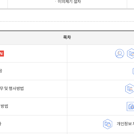
ㆍ이의제기 절차
목차
공
무 및 행사방법
 방법
자
개인정보 자