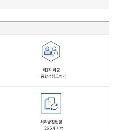
제3자 제공
ㆍ 종합청렴도평가
처리방침변경
ㆍ '26.5.4. 시행