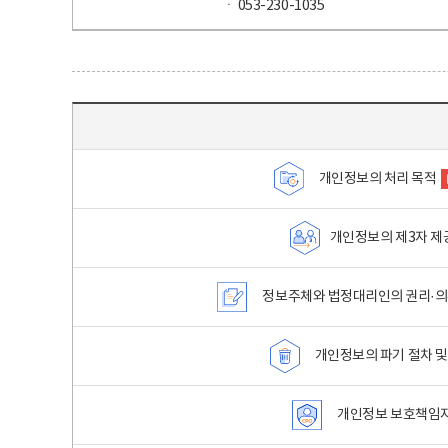
ㆍ 053-230-1035
목차 - 개인정보 처리방침 목차를 나타내는표
개인정보의 처리 목적
개인정보의 제3자 제
정보주체와 법정대리인의 권리·의
개인정보의 파기 절차 및
개인정보 보호책임