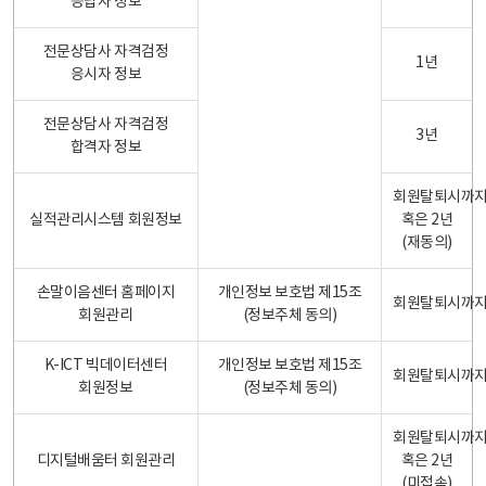
응답자 정보
전문상담사 자격검정
1년
응시자 정보
전문상담사 자격검정
3년
합격자 정보
회원탈퇴시까
실적관리시스템 회원정보
혹은 2년
(재동의)
손말이음센터 홈페이지
개인정보 보호법 제15조
회원탈퇴시까
회원관리
(정보주체 동의)
K-ICT 빅데이터센터
개인정보 보호법 제15조
회원탈퇴시까
회원정보
(정보주체 동의)
회원탈퇴시까
디지털배움터 회원관리
혹은 2년
(미접속)