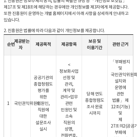
1. 진흥원은 정보주체의 동의, 법률의 특별한 규정 등 「개인정보 보호법」
제17조 및 제18조에 해당하는 경우에만 개인정보를 제3자에게 제공합니다.
또한 진흥원이 운영하는 개별 홈페이지에서 아래 사항을 상세하게 안내하고
있습니다.
2. 진흥원은 법률에 따라 다음과 같이 개인정보를 제공합니다.
개인정보 제공 안내표 - 순번, 제공받는자, 제공목적, 제공항목, 보유 및 이용기간 관련 근거로 구성
제공받는
보유 및
순번
제공목적
제공항목
관련 근거
자
이용기간
「부패방지
<
및
정보화사업
국민권익위원
공공기관의
선정 및
설치와
종합청렴도
관리,
운영에
평가를
계약 및
당해 연도
관한
위한
관리>업무
종합청렴도
법률」 제
1
국민권익위원회
민원인,
관련
조사 완료
12조(기능)
직원에
민원인 및
시까지
및
대한
소속
제
설문조사
직원의
27조의2(공공
실시
성명,
부패에
전화번호,