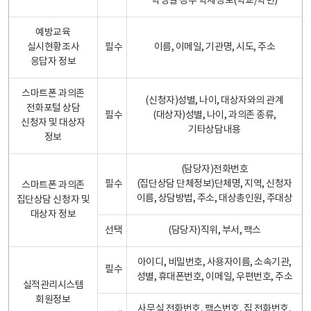
학생일 경우 학제정보(학교/학년)
예방교육
실시현황조사
필수
이름, 이메일, 기관명, 시도, 주소
응답자 정보
스마트폰 과의존
(신청자)성별, 나이, 대상자와의 관계
전화포털 상담
필수
(대상자)성별, 나이, 과의존 종류,
신청자 및 대상자
기타상담내용
정보
(담당자)전화번호
필수
(집단상담 단체정보)단체명, 지역, 신청자
스마트폰 과의존
이름, 상담방법, 주소, 대상총인원, 주대상
집단상담 신청자 및
대상자 정보
선택
(담당자)직위, 부서, 팩스
아이디, 비밀번호, 사용자이름, 소속기관,
필수
성별, 휴대폰번호, 이메일, 우편번호, 주소
실적관리시스템
회원정보
사무실 전화번호, 팩스번호, 집 전화번호,