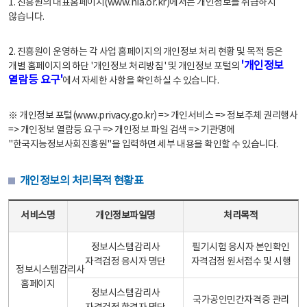
1. 진흥원의 대표홈페이지(www.nia.or.kr)에서는 개인정보를 취급하지
않습니다.
2. 진흥원이 운영하는 각 사업 홈페이지의 개인정보 처리 현황 및 목적 등은
'개인정보
개별 홈페이지의 하단 '개인정보 처리방침' 및 개인정보 포털의
열람등 요구'
에서 자세한 사항을 확인하실 수 있습니다.
※ 개인정보 포털(www.privacy.go.kr) => 개인서비스 => 정보주체 권리행사
=> 개인정보 열람등 요구 => 개인정보 파일 검색 => 기관명에
"한국지능정보사회진흥원"을 입력하면 세부 내용을 확인할 수 있습니다.
개인정보의 처리목적 현황표
개인정보의 처리목적 현황표 - 서비스명, 개인정보파일명, 처리목적으로 구성
서비스명
개인정보파일명
처리목적
정보시스템감리사
필기시험 응시자 본인확인
자격검정 응시자 명단
자격검정 원서접수 및 시행
정보시스템감리사
홈페이지
정보시스템감리사
국가공인민간자격증 관리