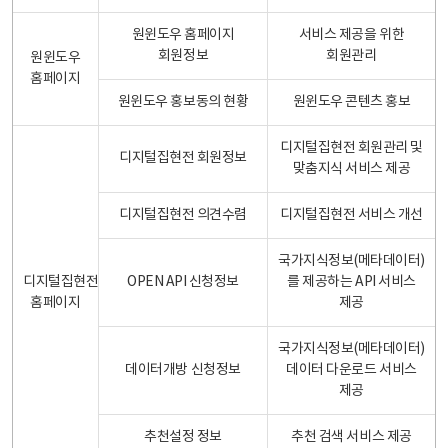
원윈도우 홈페이지
서비스 제공을 위한
회원정보
회원관리
원윈도우
홈페이지
원윈도우 홍보동의 현황
원윈도우 콘텐츠 홍보
디지털집현전 회원관리 및
디지털집현전 회원정보
맞춤지식 서비스 제공
디지털집현전 의견수렴
디지털집현전 서비스 개선
국가지식정보(메타데이터)
디지털집현전
OPEN API 신청정보
를 제공하는 API 서비스
홈페이지
제공
국가지식정보(메타데이터)
데이터개방 신청정보
데이터 다운로드 서비스
제공
추천설정 정보
추천 검색 서비스 제공