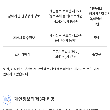
개인정보 :
개인정보 보호법 제15조
평가위원탈퇴
참여기관 선정평가 정보
(정보주체 동의) 소득세법
녹화영상 :
제145조, 제164조
1년
개인정보 보호법 제15조
제안서 접수정보
5년
(정보주체 동의)
근로기준법 제39조,
인사기록카드
준영구
제41조, 제42조
또한, 진흥원 각 부서에서 운영하는 개인정보 파일은
'개인정보 포털'
에서
안내하고 있습니다.
개인정보의 제3자 제공