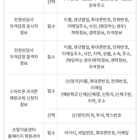
선택
상세주소
전문상담사
이름, 생년월일, 휴대폰번호, 전화번호,
자격검정 응시자
필수
이메일주소, 사진, (해당하는 경우)
정보
학력정보, 경력정보, 자격정보
이름, 생년월일, 휴대폰번호, 전화번호,
전문상담사
이메일주소, 사진, 지역, 성별, 소속, 주소,
자격검정 합격자
필수
(해당하는 경우)학력정보, 경력정보,
정보
자격정보
(신청자)이름, 휴대폰번호, 전화번호,
이메일
필수
스마트폰 과의존
(예방특강 단체)단체명, 신청자, 단체구분,
예방교육 신청자
지역, 주소
정보
선택
(신청자)직위, 부서, 팩스번호
손말이음센터
필수
아이디, 비밀번호, 휴대폰번호, 이메일
홈페이지 회원관리