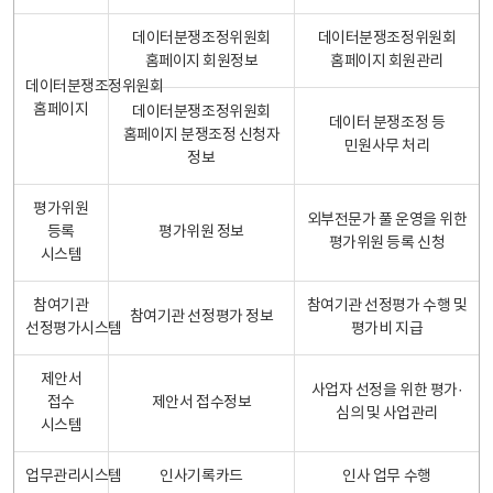
데이터분쟁조정위원회
데이터분쟁조정위원회
홈페이지 회원정보
홈페이지 회원관리
데이터분쟁조정위원회
홈페이지
데이터분쟁조정위원회
데이터 분쟁조정 등
홈페이지 분쟁조정 신청자
민원사무 처리
정보
평가위원
외부전문가 풀 운영을 위한
등록
평가위원 정보
평가위원 등록 신청
시스템
참여기관
참여기관 선정평가 수행 및
참여기관 선정평가 정보
선정평가시스템
평가비 지급
제안서
사업자 선정을 위한 평가·
접수
제안서 접수정보
심의 및 사업관리
시스템
업무관리시스템
인사기록카드
인사 업무 수행