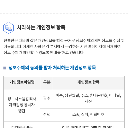
처리하는 개인정보 항목
진흥원은 다음과 같은 개인정보를 법적 근거로 정보주체의 개인정보를 수집 및
이용합니다. 자세한 사항은 각 부서에서 운영하는 서관 홈페이지에 게재하여
정보 주체가 확인할 수 있도록 안내를 하고 있습니다.
정보주체의 동의를 받아 처리하는 개인정보 항목
정보주체의 동의를 받아 처리하는 개인정보 항목 테이블 - 개인정보파일명, 구분, 개인정보 항목으로 구성
개인정보파일명
구분
개인정보 항목
이름, 생년월일, 주소, 휴대폰번호, 이메일,
필수
정보시스템감리사
사진
자격검정 응시자
명단
선택
소속, 직위, 전화번호