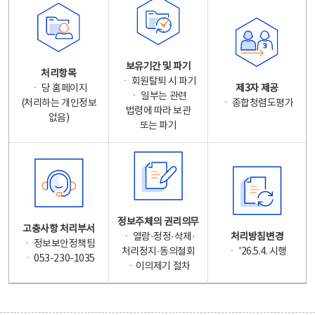
보유기간 및 파기
처리항목
ㆍ 회원탈퇴 시 파기
ㆍ 당 홈페이지
제3자 제공
ㆍ 일부는 관련
(처리하는 개인정보
ㆍ 종합청렴도평가
법령에 따라 보관
없음)
또는 파기
정보주체의 권리의무
고충사항 처리부서
ㆍ 열람·정정·삭제·
처리방침변경
ㆍ 정보보안정책팀
처리정지·동의철회
ㆍ '26.5.4. 시행
ㆍ 053-230-1035
ㆍ이의제기 절차