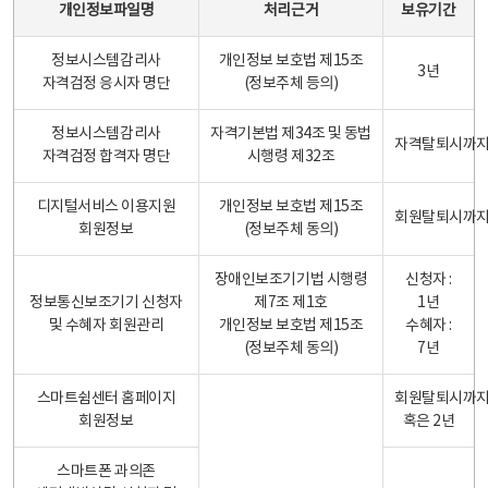
개인정보파일명
처리근거
보유기간
정보시스템감리사
개인정보 보호법 제15조
3년
자격검정 응시자 명단
(정보주체 등의)
정보시스템감리사
자격기본법 제34조 및 동법
자격탈퇴시까
자격검정 합격자 명단
시행령 제32조
디지털서비스 이용지원
개인정보 보호법 제15조
회원탈퇴시까
회원정보
(정보주체 동의)
장애인보조기기법 시행령
신청자 :
정보통신보조기기 신청자
제7조 제1호
1년
및 수혜자 회원관리
개인정보 보호법 제15조
수혜자 :
(정보주체 동의)
7년
스마트쉼센터 홈페이지
회원탈퇴시까
회원정보
혹은 2년
스마트폰 과의존