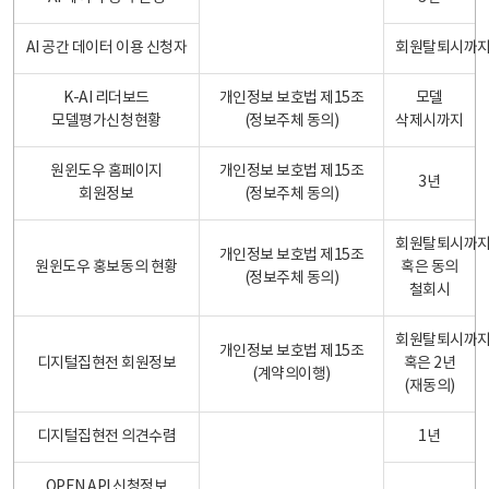
AI 공간 데이터 이용 신청자
회원탈퇴시까
K-AI 리더보드
개인정보 보호법 제15조
모델
모델평가신청현황
(정보주체 동의)
삭제시까지
원윈도우 홈페이지
개인정보 보호법 제15조
3년
회원정보
(정보주체 동의)
회원탈퇴시까
개인정보 보호법 제15조
원윈도우 홍보동의 현황
혹은 동의
(정보주체 동의)
철회시
회원탈퇴시까
개인정보 보호법 제15조
디지털집현전 회원정보
혹은 2년
(계약의이행)
(재동의)
디지털집현전 의견수렴
1년
OPEN API 신청정보