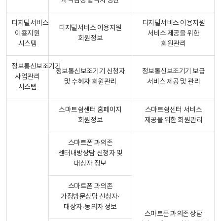
자격검정 합격자 명단
디지털서비스
디지털서비스 이용지원
디지털서비스 이용지원
이용지원
서비스 제공을 위한
회원정보
시스템
회원관리
정보통신보조기기
정보통신보조기기 신청자
정보통신보조기기 보급
사업관리
및 수혜자 회원관리
서비스 제공 및 관리
시스템
스마트쉼센터 홈페이지
스마트쉼센터 서비스
회원정보
제공을 위한 회원관리
스마트폰 과의존
센터내방상담 신청자 및
대상자 정보
스마트폰 과의존
가정방문상담 신청자·
대상자·동의자 정보
스마트폰 과의존 상담