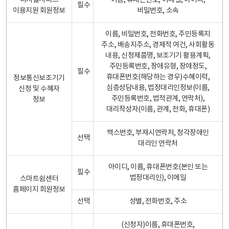
디지털서비스
이름, 휴대폰번호, 이메일, 아이디,
필수
이용지원 회원정보
비밀번호, 소속
이름, 비밀번호, 전화번호, 주민등록지
주소, 배송지주소, 경제적 여건, 사회활동
내용, 신청제품명, 보조기기 활용계획,
주민등록번호, 장애유형, 장애정도,
필수
휴대폰번호(해당하는 경우)수혜이력,
정보통신보조기기
심층상담내용, 법정대리인정보(이름,
신청 및 수혜자
주민등록번호, 법적관계, 연락처),
정보
대리작성자(이름, 관계, 전화, 휴대폰)
팩스번호, 부재시연락처, 청각장애인
선택
대리인 연락처
아이디, 이름, 휴대폰번호(본인 또는
필수
법정대리인), 이메일
스마트쉼센터
홈페이지 회원정보
선택
성별, 전화번호, 주소
(신청자)이름, 휴대폰번호,