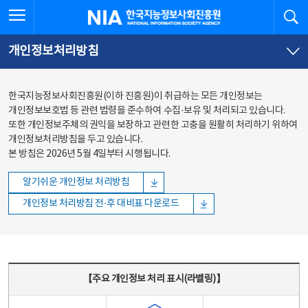
본문
전체메뉴
전체메뉴 열기
검
한국지능정보사회진흥원
바로가기
바로가기
개인정보처리방침
한국지능정보사회진흥원(이하 진흥원)이 취급하는 모든 개인정보는
개인정보보호법 등 관련 법령을 준수하여 수집·보유 및 처리되고 있습니다.
또한 개인정보주체의 권익을 보장하고 관련한 고충을 원활히 처리하기 위하여
개인정보처리방침을 두고 있습니다.
본 방침은 2026년 5월 4일부터 시행됩니다.
알기쉬운 개인정보 처리방침
개인정보 처리방침 전·후 대비표 다운로드
주요 개인정보 처리 표시(라벨링) - 주요 개인정보 처리 표시를 나타내는표
【주요 개인정보 처리 표시(라벨링)】