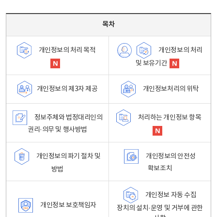
목차 - 개인정보 처리방침 목차를 나타내는표
목차
개인정보의 처리
개인정보의 처리 목적
및 보유기간
개인정보처리의 위탁
개인정보의 제3자 제공
정보주체와 법정대리인의
처리하는 개인정보 항목
권리·의무 및 행사방법
개인정보의 파기 절차 및
개인정보의 안전성
확보조치
방법
개인정보 자동 수집
개인정보 보호책임자
장치의 설치·운영 및 거부에 관한