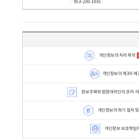
ㆍ 053-230-1035
목차 - 개인정보 처리방침 목차를 나타내는표
개인정보의 처리 목적
개인정보의 제3자 제
정보주체와 법정대리인의 권리·의
개인정보의 파기 절차 및
개인정보 보호책임