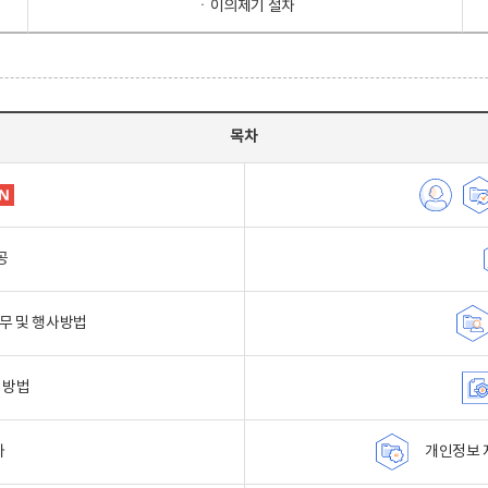
ㆍ이의제기 절차
목차
공
무 및 행사방법
 방법
자
개인정보 자