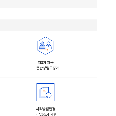
제3자 제공
ㆍ 종합청렴도평가
처리방침변경
ㆍ '26.5.4. 시행