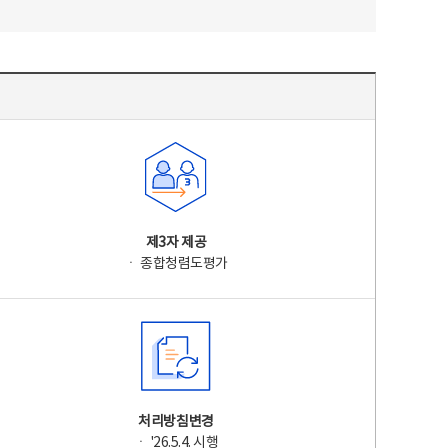
제3자 제공
ㆍ 종합청렴도평가
처리방침변경
ㆍ '26.5.4. 시행