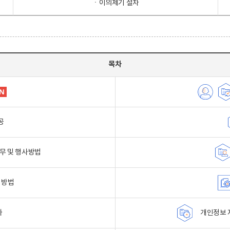
ㆍ이의제기 절차
목차
공
무 및 행사방법
 방법
자
개인정보 자