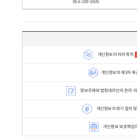
ㆍ 053-230-1035
목차 - 개인정보 처리방침 목차를 나타내는표
개인정보의 처리 목적
개인정보의 제3자 제
정보주체와 법정대리인의 권리·의
개인정보의 파기 절차 및
개인정보 보호책임