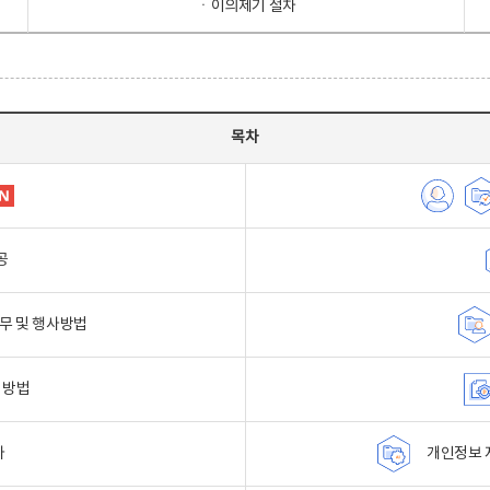
ㆍ이의제기 절차
목차
공
무 및 행사방법
 방법
자
개인정보 자