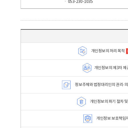
ㆍ 053-230-1035
목차 - 개인정보 처리방침 목차를 나타내는표
개인정보의 처리 목적
개인정보의 제3자 제
정보주체와 법정대리인의 권리·의
개인정보의 파기 절차 및
개인정보 보호책임