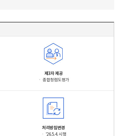
제3자 제공
ㆍ 종합청렴도평가
처리방침변경
ㆍ '26.5.4. 시행