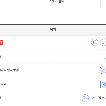
ㆍ이의제기 절차
목차
공
무 및 행사방법
 방법
자
개인정보 자