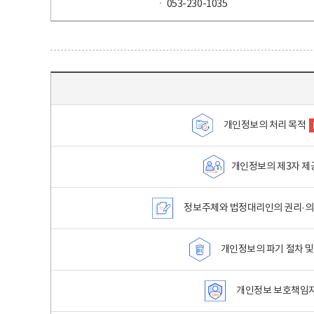
ㆍ 053-230-1035
목차 - 개인정보 처리방침 목차를 나타내는표
개인정보의 처리 목적
개인정보의 제3자 제
정보주체와 법정대리인의 권리·의
개인정보의 파기 절차 및
개인정보 보호책임