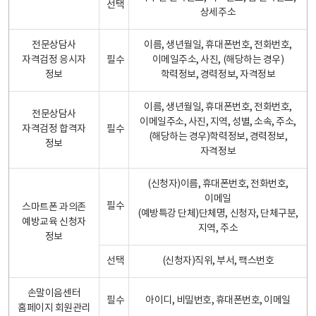
선택
상세주소
전문상담사
이름, 생년월일, 휴대폰번호, 전화번호,
자격검정 응시자
필수
이메일주소, 사진, (해당하는 경우)
정보
학력정보, 경력정보, 자격정보
이름, 생년월일, 휴대폰번호, 전화번호,
전문상담사
이메일주소, 사진, 지역, 성별, 소속, 주소,
자격검정 합격자
필수
(해당하는 경우)학력정보, 경력정보,
정보
자격정보
(신청자)이름, 휴대폰번호, 전화번호,
이메일
필수
스마트폰 과의존
(예방특강 단체)단체명, 신청자, 단체구분,
예방교육 신청자
지역, 주소
정보
선택
(신청자)직위, 부서, 팩스번호
손말이음센터
필수
아이디, 비밀번호, 휴대폰번호, 이메일
홈페이지 회원관리