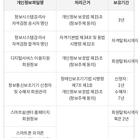
개인정보파일명
처리근거
보유기간
정보시스템감리사
개인정보 보호법 제15조
3년
자격검정 응시자 명단
(정보주체 등의)
정보시스템감리사
자격기본법 제34조 및 동법
자격탈퇴시까
자격검정 합격자 명단
시행령 제32조
디지털서비스 이용지원
개인정보 보호법 제15조
회원탈퇴시까
회원정보
(정보주체 동의)
장애인보조기기법 시행령
신청자 :
정보통신보조기기 신청자
제7조 제1호
1년
및 수혜자 회원관리
개인정보 보호법 제15조
수혜자 :
(정보주체 동의)
7년
스마트쉼센터 홈페이지
회원탈퇴시까
회원정보
혹은 2년
스마트폰 과의존