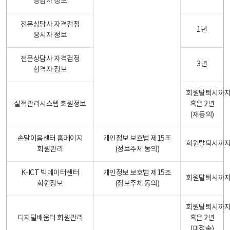
응답자 정보
전문상담사 자격검정
1년
응시자 정보
전문상담사 자격검정
3년
합격자 정보
회원탈퇴시까
실적관리시스템 회원정보
혹은 2년
(재동의)
손말이음센터 홈페이지
개인정보 보호법 제15조
회원탈퇴시까
회원관리
(정보주체 동의)
K-ICT 빅데이터센터
개인정보 보호법 제15조
회원탈퇴시까
회원정보
(정보주체 동의)
회원탈퇴시까
디지털배움터 회원관리
혹은 2년
(미접속)