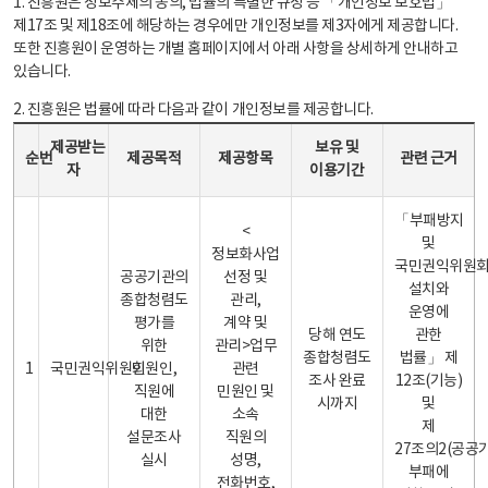
1. 진흥원은 정보주체의 동의, 법률의 특별한 규정 등 「개인정보 보호법」
제17조 및 제18조에 해당하는 경우에만 개인정보를 제3자에게 제공합니다.
또한 진흥원이 운영하는 개별 홈페이지에서 아래 사항을 상세하게 안내하고
있습니다.
2. 진흥원은 법률에 따라 다음과 같이 개인정보를 제공합니다.
개인정보 제공 안내표 - 순번, 제공받는자, 제공목적, 제공항목, 보유 및 이용기간 관련 근거로 구성
제공받는
보유 및
순번
제공목적
제공항목
관련 근거
자
이용기간
「부패방지
<
및
정보화사업
국민권익위원
공공기관의
선정 및
설치와
종합청렴도
관리,
운영에
평가를
계약 및
당해 연도
관한
위한
관리>업무
종합청렴도
법률」 제
1
국민권익위원회
민원인,
관련
조사 완료
12조(기능)
직원에
민원인 및
시까지
및
대한
소속
제
설문조사
직원의
27조의2(공공
실시
성명,
부패에
전화번호,