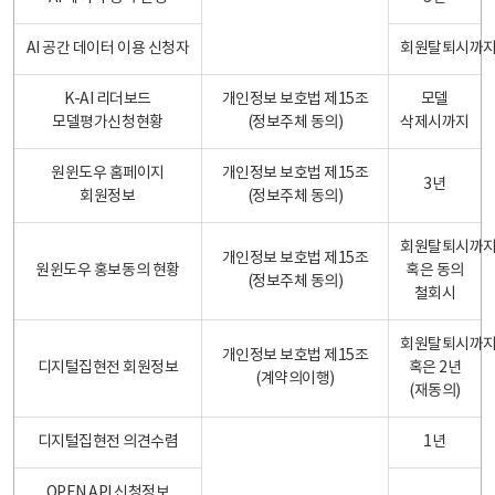
AI 공간 데이터 이용 신청자
회원탈퇴시까
K-AI 리더보드
개인정보 보호법 제15조
모델
모델평가신청현황
(정보주체 동의)
삭제시까지
원윈도우 홈페이지
개인정보 보호법 제15조
3년
회원정보
(정보주체 동의)
회원탈퇴시까
개인정보 보호법 제15조
원윈도우 홍보동의 현황
혹은 동의
(정보주체 동의)
철회시
회원탈퇴시까
개인정보 보호법 제15조
디지털집현전 회원정보
혹은 2년
(계약의이행)
(재동의)
디지털집현전 의견수렴
1년
OPEN API 신청정보