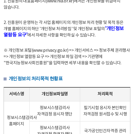
1. 진흥원의 대표홈페이지(www.nia.or.kr)에서는 개인정보를 취급하지
않습니다.
2. 진흥원이 운영하는 각 사업 홈페이지의 개인정보 처리 현황 및 목적 등은
'개인정보
개별 홈페이지의 하단 '개인정보 처리방침' 및 개인정보 포털의
열람등 요구'
에서 자세한 사항을 확인하실 수 있습니다.
※ 개인정보 포털(www.privacy.go.kr) => 개인서비스 => 정보주체 권리행사
=> 개인정보 열람등 요구 => 개인정보 파일 검색 => 기관명에
"한국지능정보사회진흥원"을 입력하면 세부 내용을 확인할 수 있습니다.
개인정보의 처리목적 현황표
개인정보의 처리목적 현황표 - 서비스명, 개인정보파일명, 처리목적으로 구성
서비스명
개인정보파일명
처리목적
정보시스템감리사
필기시험 응시자 본인확인
자격검정 응시자 명단
자격검정 원서접수 및 시행
정보시스템감리사
홈페이지
정보시스템감리사
국가공인민간자격증 관리