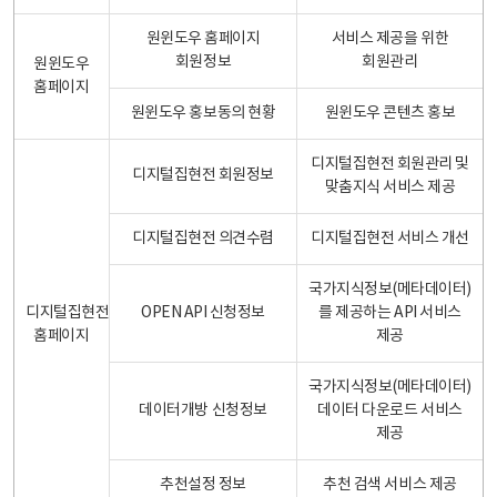
원윈도우 홈페이지
서비스 제공을 위한
회원정보
회원관리
원윈도우
홈페이지
원윈도우 홍보동의 현황
원윈도우 콘텐츠 홍보
디지털집현전 회원관리 및
디지털집현전 회원정보
맞춤지식 서비스 제공
디지털집현전 의견수렴
디지털집현전 서비스 개선
국가지식정보(메타데이터)
디지털집현전
OPEN API 신청정보
를 제공하는 API 서비스
홈페이지
제공
국가지식정보(메타데이터)
데이터개방 신청정보
데이터 다운로드 서비스
제공
추천설정 정보
추천 검색 서비스 제공