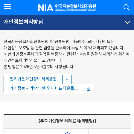
본문
전체메뉴
전체메뉴 열기
검
한국지능정보사회진흥원
바로가기
바로가기
개인정보처리방침
한국지능정보사회진흥원(이하 진흥원)이 취급하는 모든 개인정보는
개인정보보호법 등 관련 법령을 준수하여 수집·보유 및 처리되고 있습니다.
또한 개인정보주체의 권익을 보장하고 관련한 고충을 원활히 처리하기 위하여
개인정보처리방침을 두고 있습니다.
본 방침은 2026년 5월 4일부터 시행됩니다.
알기쉬운 개인정보 처리방침
개인정보 처리방침 전·후 대비표 다운로드
주요 개인정보 처리 표시(라벨링) - 주요 개인정보 처리 표시를 나타내는표
【주요 개인정보 처리 표시(라벨링)】