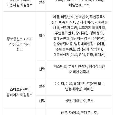
디지털서비스
이름, 휴대폰번호, 이메일, 아이디,
필수
이용지원 회원정보
비밀번호, 소속
이름, 비밀번호, 전화번호, 주민등록지
주소, 배송지주소, 경제적 여건, 사회활동
내용, 신청제품명, 보조기기 활용계획,
주민등록번호, 장애유형, 장애정도,
필수
휴대폰번호(해당하는 경우)수혜이력,
정보통신보조기기
심층상담내용, 법정대리인정보(이름,
신청 및 수혜자
주민등록번호, 법적관계, 연락처),
정보
대리작성자(이름, 관계, 전화, 휴대폰)
팩스번호, 부재시연락처, 청각장애인
선택
대리인 연락처
아이디, 이름, 휴대폰번호(본인 또는
필수
법정대리인), 이메일
스마트쉼센터
홈페이지 회원정보
선택
성별, 전화번호, 주소
(신청자)이름, 휴대폰번호,