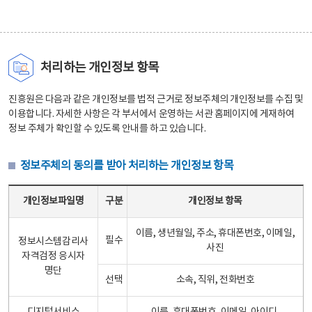
처리하는 개인정보 항목
진흥원은 다음과 같은 개인정보를 법적 근거로 정보주체의 개인정보를 수집 및
이용합니다. 자세한 사항은 각 부서에서 운영하는 서관 홈페이지에 게재하여
정보 주체가 확인할 수 있도록 안내를 하고 있습니다.
정보주체의 동의를 받아 처리하는 개인정보 항목
정보주체의 동의를 받아 처리하는 개인정보 항목 테이블 - 개인정보파일명, 구분, 개인정보 항목으로 구성
개인정보파일명
구분
개인정보 항목
이름, 생년월일, 주소, 휴대폰번호, 이메일,
필수
정보시스템감리사
사진
자격검정 응시자
명단
선택
소속, 직위, 전화번호