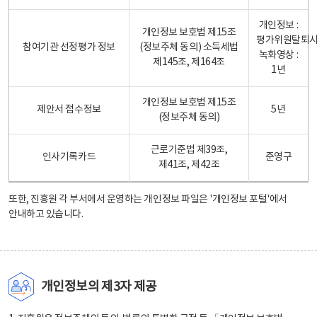
개인정보 :
개인정보 보호법 제15조
평가위원탈퇴
참여기관 선정평가 정보
(정보주체 동의) 소득세법
녹화영상 :
제145조, 제164조
1년
개인정보 보호법 제15조
제안서 접수정보
5년
(정보주체 동의)
근로기준법 제39조,
인사기록카드
준영구
제41조, 제42조
또한, 진흥원 각 부서에서 운영하는 개인정보 파일은
'개인정보 포털'
에서
안내하고 있습니다.
개인정보의 제3자 제공