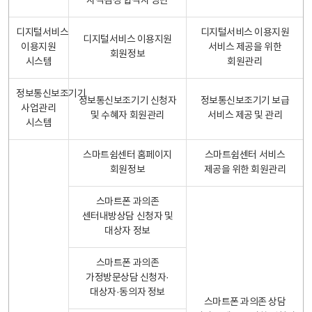
자격검정 합격자 명단
디지털서비스
디지털서비스 이용지원
디지털서비스 이용지원
이용지원
서비스 제공을 위한
회원정보
시스템
회원관리
정보통신보조기기
정보통신보조기기 신청자
정보통신보조기기 보급
사업관리
및 수혜자 회원관리
서비스 제공 및 관리
시스템
스마트쉼센터 홈페이지
스마트쉼센터 서비스
회원정보
제공을 위한 회원관리
스마트폰 과의존
센터내방상담 신청자 및
대상자 정보
스마트폰 과의존
가정방문상담 신청자·
대상자·동의자 정보
스마트폰 과의존 상담