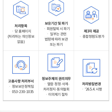
보유기간 및 파기
처리항목
ㆍ 회원탈퇴 시 파기
ㆍ 당 홈페이지
제3자 제공
ㆍ 일부는 관련
(처리하는 개인정보
ㆍ 종합청렴도평가
법령에 따라 보관
없음)
또는 파기
정보주체의 권리의무
고충사항 처리부서
ㆍ 열람·정정·삭제·
처리방침변경
ㆍ 정보보안정책팀
처리정지·동의철회
ㆍ '26.5.4. 시행
ㆍ 053-230-1035
ㆍ이의제기 절차