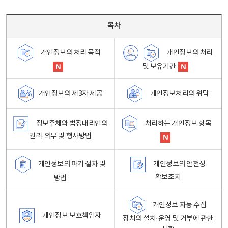
목차 - 개인정보 처리방침 목차를 나타내는표
목차
개인정보의 처리
개인정보의 처리 목적
및 보유기간
개인정보처리의 위탁
개인정보의 제3자 제공
정보주체와 법정대리인의
처리하는 개인정보 항목
권리·의무 및 행사방법
개인정보의 파기 절차 및
개인정보의 안전성
확보조치
방법
개인정보 자동 수집
개인정보 보호책임자
장치의 설치·운영 및 거부에 관한