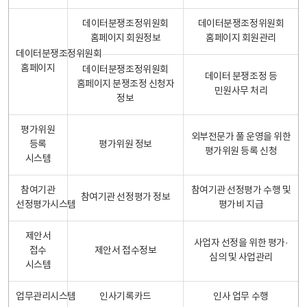
데이터분쟁조정위원회
데이터분쟁조정위원회
홈페이지 회원정보
홈페이지 회원관리
데이터분쟁조정위원회
홈페이지
데이터분쟁조정위원회
데이터 분쟁조정 등
홈페이지 분쟁조정 신청자
민원사무 처리
정보
평가위원
외부전문가 풀 운영을 위한
등록
평가위원 정보
평가위원 등록 신청
시스템
참여기관
참여기관 선정평가 수행 및
참여기관 선정평가 정보
선정평가시스템
평가비 지급
제안서
사업자 선정을 위한 평가·
접수
제안서 접수정보
심의 및 사업관리
시스템
업무관리시스템
인사기록카드
인사 업무 수행