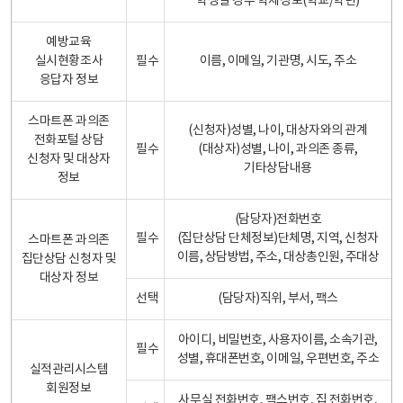
학생일 경우 학제정보(학교/학년)
예방교육
실시현황조사
필수
이름, 이메일, 기관명, 시도, 주소
응답자 정보
스마트폰 과의존
(신청자)성별, 나이, 대상자와의 관계
전화포털 상담
필수
(대상자)성별, 나이, 과의존 종류,
신청자 및 대상자
기타상담내용
정보
(담당자)전화번호
필수
(집단상담 단체정보)단체명, 지역, 신청자
스마트폰 과의존
이름, 상담방법, 주소, 대상총인원, 주대상
집단상담 신청자 및
대상자 정보
선택
(담당자)직위, 부서, 팩스
아이디, 비밀번호, 사용자이름, 소속기관,
필수
성별, 휴대폰번호, 이메일, 우편번호, 주소
실적관리시스템
회원정보
사무실 전화번호, 팩스번호, 집 전화번호,