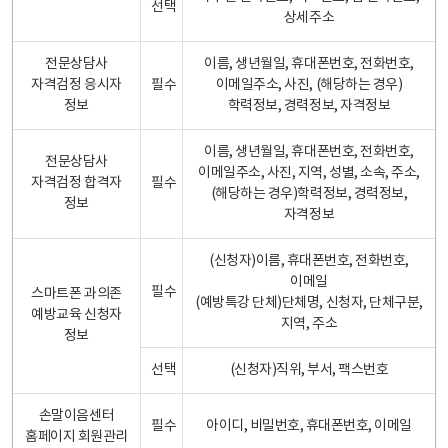
선택
상세주소
전문상담사
이름, 생년월일, 휴대폰번호, 전화번호,
자격검정 응시자
필수
이메일주소, 사진, (해당하는 경우)
정보
학력정보, 경력정보, 자격정보
이름, 생년월일, 휴대폰번호, 전화번호,
전문상담사
이메일주소, 사진, 지역, 성별, 소속, 주소,
자격검정 합격자
필수
(해당하는 경우)학력정보, 경력정보,
정보
자격정보
(신청자)이름, 휴대폰번호, 전화번호,
이메일
필수
스마트폰 과의존
(예방특강 단체)단체명, 신청자, 단체구분,
예방교육 신청자
지역, 주소
정보
선택
(신청자)직위, 부서, 팩스번호
손말이음센터
필수
아이디, 비밀번호, 휴대폰번호, 이메일
홈페이지 회원관리