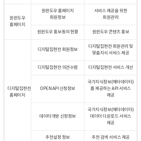
원윈도우 홈페이지
서비스 제공을 위한
회원정보
회원관리
원윈도우
홈페이지
원윈도우 홍보동의 현황
원윈도우 콘텐츠 홍보
디지털집현전 회원관리 및
디지털집현전 회원정보
맞춤지식 서비스 제공
디지털집현전 의견수렴
디지털집현전 서비스 개선
국가지식정보(메타데이터)
디지털집현전
OPEN API 신청정보
를 제공하는 API 서비스
홈페이지
제공
국가지식정보(메타데이터)
데이터개방 신청정보
데이터 다운로드 서비스
제공
추천설정 정보
추천 검색 서비스 제공