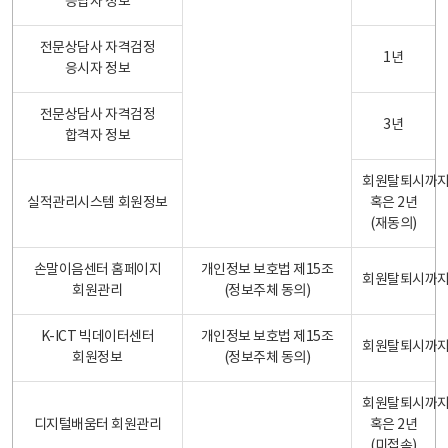
응답자 정보
전문상담사 자격검정
1년
응시자 정보
전문상담사 자격검정
3년
합격자 정보
회원탈퇴시까
실적관리시스템 회원정보
혹은 2년
(재동의)
손말이음센터 홈페이지
개인정보 보호법 제15조
회원탈퇴시까
회원관리
(정보주체 동의)
K-ICT 빅데이터센터
개인정보 보호법 제15조
회원탈퇴시까
회원정보
(정보주체 동의)
회원탈퇴시까
디지털배움터 회원관리
혹은 2년
(미접속)