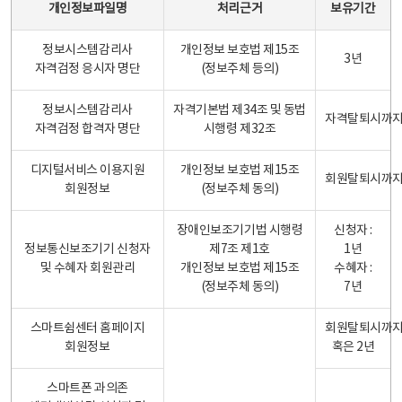
개인정보파일명
처리근거
보유기간
정보시스템감리사
개인정보 보호법 제15조
3년
자격검정 응시자 명단
(정보주체 등의)
정보시스템감리사
자격기본법 제34조 및 동법
자격탈퇴시까
자격검정 합격자 명단
시행령 제32조
디지털서비스 이용지원
개인정보 보호법 제15조
회원탈퇴시까
회원정보
(정보주체 동의)
장애인보조기기법 시행령
신청자 :
정보통신보조기기 신청자
제7조 제1호
1년
및 수혜자 회원관리
개인정보 보호법 제15조
수혜자 :
(정보주체 동의)
7년
스마트쉼센터 홈페이지
회원탈퇴시까
회원정보
혹은 2년
스마트폰 과의존