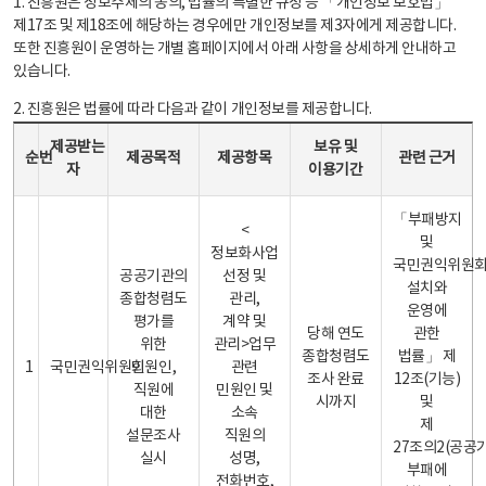
1. 진흥원은 정보주체의 동의, 법률의 특별한 규정 등 「개인정보 보호법」
제17조 및 제18조에 해당하는 경우에만 개인정보를 제3자에게 제공합니다.
또한 진흥원이 운영하는 개별 홈페이지에서 아래 사항을 상세하게 안내하고
있습니다.
2. 진흥원은 법률에 따라 다음과 같이 개인정보를 제공합니다.
개인정보 제공 안내표 - 순번, 제공받는자, 제공목적, 제공항목, 보유 및 이용기간 관련 근거로 구성
제공받는
보유 및
순번
제공목적
제공항목
관련 근거
자
이용기간
「부패방지
<
및
정보화사업
국민권익위원
공공기관의
선정 및
설치와
종합청렴도
관리,
운영에
평가를
계약 및
당해 연도
관한
위한
관리>업무
종합청렴도
법률」 제
1
국민권익위원회
민원인,
관련
조사 완료
12조(기능)
직원에
민원인 및
시까지
및
대한
소속
제
설문조사
직원의
27조의2(공공
실시
성명,
부패에
전화번호,