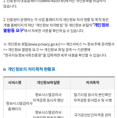
1. 진흥원의 대표홈페이지(www.nia.or.kr)에서는 개인정보를 취급하지
않습니다.
2. 진흥원이 운영하는 각 사업 홈페이지의 개인정보 처리 현황 및 목적 등은
'개인정보
개별 홈페이지의 하단 '개인정보 처리방침' 및 개인정보 포털의
열람등 요구'
에서 자세한 사항을 확인하실 수 있습니다.
※ 개인정보 포털(www.privacy.go.kr) => 개인서비스 => 정보주체 권리행사
=> 개인정보 열람등 요구 => 개인정보 파일 검색 => 기관명에
"한국지능정보사회진흥원"을 입력하면 세부 내용을 확인할 수 있습니다.
개인정보의 처리목적 현황표
개인정보의 처리목적 현황표 - 서비스명, 개인정보파일명, 처리목적으로 구성
서비스명
개인정보파일명
처리목적
정보시스템감리사
필기시험 응시자 본인확인
자격검정 응시자 명단
자격검정 원서접수 및 시행
정보시스템감리사
홈페이지
정보시스템감리사
국가공인민간자격증 관리