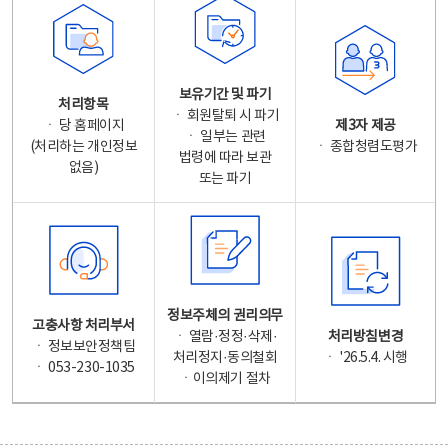
보유기간 및 파기
처리항목
ㆍ 회원탈퇴 시 파기
ㆍ 당 홈페이지
제3자 제공
ㆍ 일부는 관련
(처리하는 개인정보
ㆍ 종합청렴도평가
법령에 따라 보관
없음)
또는 파기
정보주체의 권리의무
고충사항 처리부서
ㆍ 열람·정정·삭제·
처리방침변경
ㆍ 정보보안정책팀
처리정지·동의철회
ㆍ '26.5.4. 시행
ㆍ 053-230-1035
ㆍ이의제기 절차