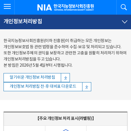
본문
전체메뉴
전체메뉴 열기
검
한국지능정보사회진흥원
바로가기
바로가기
개인정보처리방침
한국지능정보사회진흥원(이하 진흥원)이 취급하는 모든 개인정보는
개인정보보호법 등 관련 법령을 준수하여 수집·보유 및 처리되고 있습니다.
또한 개인정보주체의 권익을 보장하고 관련한 고충을 원활히 처리하기 위하여
개인정보처리방침을 두고 있습니다.
본 방침은 2026년 5월 4일부터 시행됩니다.
알기쉬운 개인정보 처리방침
개인정보 처리방침 전·후 대비표 다운로드
주요 개인정보 처리 표시(라벨링) - 주요 개인정보 처리 표시를 나타내는표
【주요 개인정보 처리 표시(라벨링)】