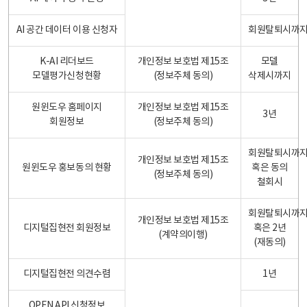
AI 공간 데이터 이용 신청자
회원탈퇴시까
K-AI 리더보드
개인정보 보호법 제15조
모델
모델평가신청현황
(정보주체 동의)
삭제시까지
원윈도우 홈페이지
개인정보 보호법 제15조
3년
회원정보
(정보주체 동의)
회원탈퇴시까
개인정보 보호법 제15조
원윈도우 홍보동의 현황
혹은 동의
(정보주체 동의)
철회시
회원탈퇴시까
개인정보 보호법 제15조
디지털집현전 회원정보
혹은 2년
(계약의이행)
(재동의)
디지털집현전 의견수렴
1년
OPEN API 신청정보