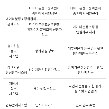
데이터분쟁조정위원회
데이터분쟁조정위원회
홈페이지 회원정보
홈페이지 회원관리
데이터분쟁조정위원회
홈페이지
데이터분쟁조정위원회
데이터 분쟁조정 등
홈페이지 분쟁조정 신청자
민원사무 처리
정보
평가위원
외부전문가 풀 운영을 위한
등록
평가위원 정보
평가위원 등록 신청
시스템
참여기관
참여기관 선정평가 수행 및
참여기관 선정평가 정보
선정평가시스템
평가비 지급
제안서
사업자 선정을 위한 평가·
접수
제안서 접수정보
심의 및 사업관리
시스템
업무관리시스템
인사기록카드
인사 업무 수행