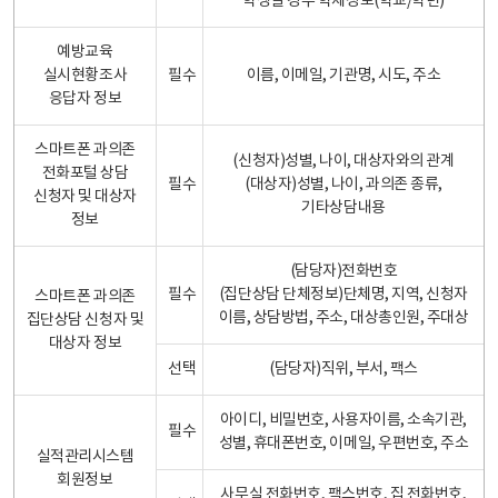
학생일 경우 학제정보(학교/학년)
예방교육
실시현황조사
필수
이름, 이메일, 기관명, 시도, 주소
응답자 정보
스마트폰 과의존
(신청자)성별, 나이, 대상자와의 관계
전화포털 상담
필수
(대상자)성별, 나이, 과의존 종류,
신청자 및 대상자
기타상담내용
정보
(담당자)전화번호
필수
(집단상담 단체정보)단체명, 지역, 신청자
스마트폰 과의존
이름, 상담방법, 주소, 대상총인원, 주대상
집단상담 신청자 및
대상자 정보
선택
(담당자)직위, 부서, 팩스
아이디, 비밀번호, 사용자이름, 소속기관,
필수
성별, 휴대폰번호, 이메일, 우편번호, 주소
실적관리시스템
회원정보
사무실 전화번호, 팩스번호, 집 전화번호,