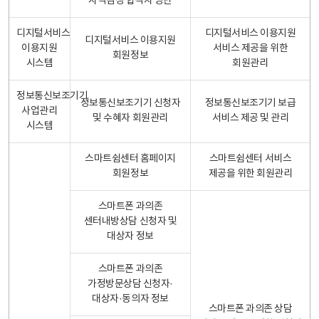
자격검정 합격자 명단
디지털서비스
디지털서비스 이용지원
디지털서비스 이용지원
이용지원
서비스 제공을 위한
회원정보
시스템
회원관리
정보통신보조기기
정보통신보조기기 신청자
정보통신보조기기 보급
사업관리
및 수혜자 회원관리
서비스 제공 및 관리
시스템
스마트쉼센터 홈페이지
스마트쉼센터 서비스
회원정보
제공을 위한 회원관리
스마트폰 과의존
센터내방상담 신청자 및
대상자 정보
스마트폰 과의존
가정방문상담 신청자·
대상자·동의자 정보
스마트폰 과의존 상담