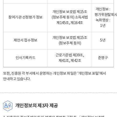
개인정보 :
개인정보 보호법 제15조
평가위원탈퇴
참여기관 선정평가 정보
(정보주체 동의) 소득세법
녹화영상 :
제145조, 제164조
1년
개인정보 보호법 제15조
제안서 접수정보
5년
(정보주체 동의)
근로기준법 제39조,
인사기록카드
준영구
제41조, 제42조
또한, 진흥원 각 부서에서 운영하는 개인정보 파일은
'개인정보 포털'
에서
안내하고 있습니다.
개인정보의 제3자 제공