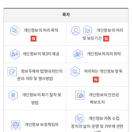
목차 - 개인정보 처리방침 목차를 나타내는표
목차
개인정보의 처리
개인정보의 처리 목적
및 보유기간
개인정보처리의 위탁
개인정보의 제3자 제공
정보주체와 법정대리인의
처리하는 개인정보 항목
권리·의무 및 행사방법
개인정보의 파기 절차 및
개인정보의 안전성
확보조치
방법
개인정보 자동 수집
개인정보 보호책임자
장치의 설치·운영 및 거부에 관한