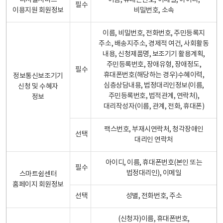
디지털서비스
이름, 휴대폰번호, 이메일, 아이디,
필수
이용지원 회원정보
비밀번호, 소속
이름, 비밀번호, 전화번호, 주민등록지
주소, 배송지주소, 경제적 여건, 사회활동
내용, 신청제품명, 보조기기 활용계획,
주민등록번호, 장애유형, 장애정도,
필수
휴대폰번호(해당하는 경우)수혜이력,
정보통신보조기기
심층상담내용, 법정대리인정보(이름,
신청 및 수혜자
주민등록번호, 법적관계, 연락처),
정보
대리작성자(이름, 관계, 전화, 휴대폰)
팩스번호, 부재시연락처, 청각장애인
선택
대리인 연락처
아이디, 이름, 휴대폰번호(본인 또는
필수
법정대리인), 이메일
스마트쉼센터
홈페이지 회원정보
선택
성별, 전화번호, 주소
(신청자)이름, 휴대폰번호,