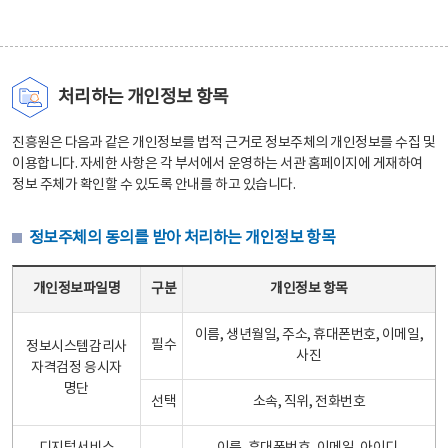
처리하는 개인정보 항목
진흥원은 다음과 같은 개인정보를 법적 근거로 정보주체의 개인정보를 수집 및
이용합니다. 자세한 사항은 각 부서에서 운영하는 서관 홈페이지에 게재하여
정보 주체가 확인할 수 있도록 안내를 하고 있습니다.
정보주체의 동의를 받아 처리하는 개인정보 항목
정보주체의 동의를 받아 처리하는 개인정보 항목 테이블 - 개인정보파일명, 구분, 개인정보 항목으로 구성
개인정보파일명
구분
개인정보 항목
이름, 생년월일, 주소, 휴대폰번호, 이메일,
필수
정보시스템감리사
사진
자격검정 응시자
명단
선택
소속, 직위, 전화번호