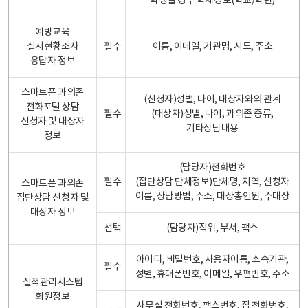
학생일 경우 학제정보(학교/학년)
예방교육
실시현황조사
필수
이름, 이메일, 기관명, 시도, 주소
응답자 정보
스마트폰 과의존
(신청자)성별, 나이, 대상자와의 관계
전화포털 상담
필수
(대상자)성별, 나이, 과의존 종류,
신청자 및 대상자
기타상담내용
정보
(담당자)전화번호
필수
(집단상담 단체정보)단체명, 지역, 신청자
스마트폰 과의존
이름, 상담방법, 주소, 대상총인원, 주대상
집단상담 신청자 및
대상자 정보
선택
(담당자)직위, 부서, 팩스
아이디, 비밀번호, 사용자이름, 소속기관,
필수
성별, 휴대폰번호, 이메일, 우편번호, 주소
실적관리시스템
회원정보
사무실 전화번호, 팩스번호, 집 전화번호,