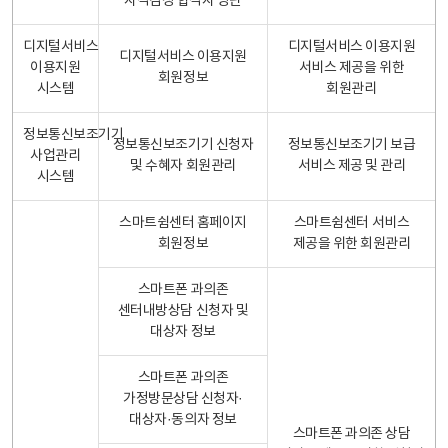
자격검정 합격자 명단
디지털서비스
디지털서비스 이용지원
디지털서비스 이용지원
이용지원
서비스 제공을 위한
회원정보
시스템
회원관리
정보통신보조기기
정보통신보조기기 신청자
정보통신보조기기 보급
사업관리
및 수혜자 회원관리
서비스 제공 및 관리
시스템
스마트쉼센터 홈페이지
스마트쉼센터 서비스
회원정보
제공을 위한 회원관리
스마트폰 과의존
센터내방상담 신청자 및
대상자 정보
스마트폰 과의존
가정방문상담 신청자·
대상자·동의자 정보
스마트폰 과의존 상담