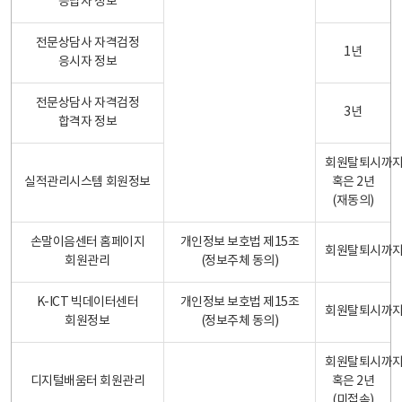
응답자 정보
전문상담사 자격검정
1년
응시자 정보
전문상담사 자격검정
3년
합격자 정보
회원탈퇴시까
실적관리시스템 회원정보
혹은 2년
(재동의)
손말이음센터 홈페이지
개인정보 보호법 제15조
회원탈퇴시까
회원관리
(정보주체 동의)
K-ICT 빅데이터센터
개인정보 보호법 제15조
회원탈퇴시까
회원정보
(정보주체 동의)
회원탈퇴시까
디지털배움터 회원관리
혹은 2년
(미접속)