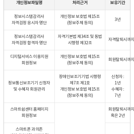
개인정보파일명
처리근거
보유기간
정보시스템감리사
개인정보 보호법 제15조
3년
자격검정 응시자 명단
(정보주체 등의)
정보시스템감리사
자격기본법 제34조 및 동법
자격탈퇴시까
자격검정 합격자 명단
시행령 제32조
디지털서비스 이용지원
개인정보 보호법 제15조
회원탈퇴시까
회원정보
(정보주체 동의)
장애인보조기기법 시행령
신청자 :
정보통신보조기기 신청자
제7조 제1호
1년
및 수혜자 회원관리
개인정보 보호법 제15조
수혜자 :
(정보주체 동의)
7년
스마트쉼센터 홈페이지
회원탈퇴시까
회원정보
혹은 2년
스마트폰 과의존