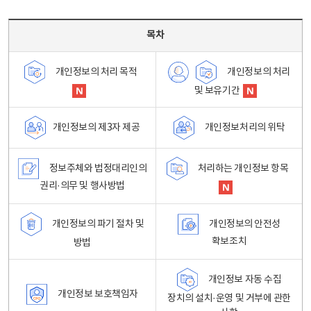
목차 - 개인정보 처리방침 목차를 나타내는표
목차
개인정보의 처리
개인정보의 처리 목적
및 보유기간
개인정보처리의 위탁
개인정보의 제3자 제공
정보주체와 법정대리인의
처리하는 개인정보 항목
권리·의무 및 행사방법
개인정보의 파기 절차 및
개인정보의 안전성
확보조치
방법
개인정보 자동 수집
개인정보 보호책임자
장치의 설치·운영 및 거부에 관한