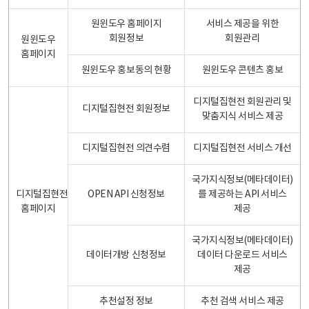
원윈도우 홈페이지
서비스 제공을 위한
회원정보
회원관리
원윈도우
홈페이지
원윈도우 홍보동의 현황
원윈도우 콘텐츠 홍보
디지털집현전 회원관리 및
디지털집현전 회원정보
맞춤지식 서비스 제공
디지털집현전 의견수렴
디지털집현전 서비스 개선
국가지식정보(메타데이터)
디지털집현전
OPEN API 신청정보
를 제공하는 API 서비스
홈페이지
제공
국가지식정보(메타데이터)
데이터개방 신청정보
데이터 다운로드 서비스
제공
추천설정 정보
추천 검색 서비스 제공