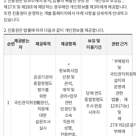
1. 진흥원은 정보주체의 동의, 법률의 특별한 규정 등 「개인정보 보호법」
제17조 및 제18조에 해당하는 경우에만 개인정보를 제3자에게 제공합니다.
또한 진흥원이 운영하는 개별 홈페이지에서 아래 사항을 상세하게 안내하고
있습니다.
2. 진흥원은 법률에 따라 다음과 같이 개인정보를 제공합니다.
개인정보 제공 안내표 - 순번, 제공받는자, 제공목적, 제공항목, 보유 및 이용기간 관련 근거로 구성
제공받는
보유 및
순번
제공목적
제공항목
관련 근거
자
이용기간
「부패방지
<
및
정보화사업
국민권익위원
공공기관의
선정 및
설치와
종합청렴도
관리,
운영에
평가를
계약 및
당해 연도
관한
위한
관리>업무
종합청렴도
법률」 제
1
국민권익위원회
민원인,
관련
조사 완료
12조(기능)
직원에
민원인 및
시까지
및
대한
소속
제
설문조사
직원의
27조의2(공공
실시
성명,
부패에
전화번호,