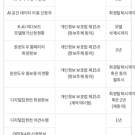
AI 공간 데이터 이용 신청자
회원탈퇴시까
K-AI 리더보드
개인정보 보호법 제15조
모델
모델평가신청현황
(정보주체 동의)
삭제시까지
원윈도우 홈페이지
개인정보 보호법 제15조
3년
회원정보
(정보주체 동의)
회원탈퇴시까
개인정보 보호법 제15조
원윈도우 홍보동의 현황
혹은 동의
(정보주체 동의)
철회시
회원탈퇴시까
개인정보 보호법 제15조
디지털집현전 회원정보
혹은 2년
(계약의이행)
(재동의)
디지털집현전 의견수렴
1년
OPEN API 신청정보