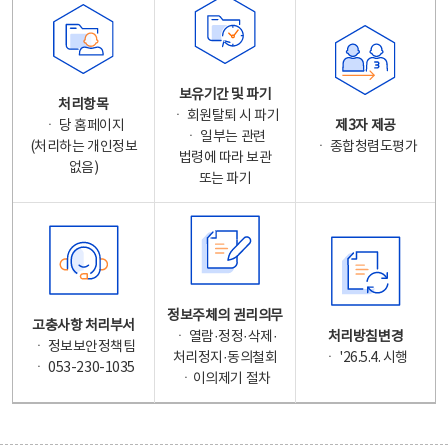
보유기간 및 파기
처리항목
ㆍ 회원탈퇴 시 파기
ㆍ 당 홈페이지
제3자 제공
ㆍ 일부는 관련
(처리하는 개인정보
ㆍ 종합청렴도평가
법령에 따라 보관
없음)
또는 파기
정보주체의 권리의무
고충사항 처리부서
ㆍ 열람·정정·삭제·
처리방침변경
ㆍ 정보보안정책팀
처리정지·동의철회
ㆍ '26.5.4. 시행
ㆍ 053-230-1035
ㆍ이의제기 절차