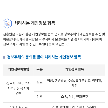
처리하는 개인정보 항목
진흥원은 다음과 같은 개인정보를 법적 근거로 정보주체의 개인정보를 수집 및
이용합니다. 자세한 사항은 각 부서에서 운영하는 서관 홈페이지에 게재하여
정보 주체가 확인할 수 있도록 안내를 하고 있습니다.
정보주체의 동의를 받아 처리하는 개인정보 항목
정보주체의 동의를 받아 처리하는 개인정보 항목 테이블 - 개인정보파일명, 구분, 개인정보 항목으로 구성
개인정보파일명
구분
개인정보 항목
이름, 생년월일, 주소, 휴대폰번호, 이메일,
필수
정보시스템감리사
사진
자격검정 응시자
명단
선택
소속, 직위, 전화번호