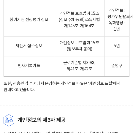
개인정보 :
개인정보 보호법 제15조
평가위원탈퇴
참여기관 선정평가 정보
(정보주체 동의) 소득세법
녹화영상 :
제145조, 제164조
1년
개인정보 보호법 제15조
제안서 접수정보
5년
(정보주체 동의)
근로기준법 제39조,
인사기록카드
준영구
제41조, 제42조
또한, 진흥원 각 부서에서 운영하는 개인정보 파일은
'개인정보 포털'
에서
안내하고 있습니다.
개인정보의 제3자 제공