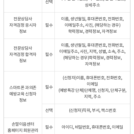
선택
상세주소
전문상담사
이름, 생년월일, 휴대폰번호, 전화번호,
자격검정 응시자
필수
이메일주소, 사진, (해당하는 경우)
정보
학력정보, 경력정보, 자격정보
이름, 생년월일, 휴대폰번호, 전화번호,
전문상담사
이메일주소, 사진, 지역, 성별, 소속, 주소,
자격검정 합격자
필수
(해당하는 경우)학력정보, 경력정보,
정보
자격정보
(신청자)이름, 휴대폰번호, 전화번호,
이메일
필수
스마트폰 과의존
(예방특강 단체)단체명, 신청자, 단체구분,
예방교육 신청자
지역, 주소
정보
선택
(신청자)직위, 부서, 팩스번호
손말이음센터
필수
아이디, 비밀번호, 휴대폰번호, 이메일
홈페이지 회원관리