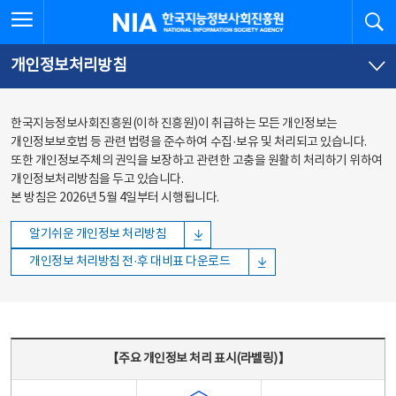
본문
전체메뉴
전체메뉴 열기
검
한국지능정보사회진흥원
바로가기
바로가기
개인정보처리방침
한국지능정보사회진흥원(이하 진흥원)이 취급하는 모든 개인정보는
개인정보보호법 등 관련 법령을 준수하여 수집·보유 및 처리되고 있습니다.
또한 개인정보주체의 권익을 보장하고 관련한 고충을 원활히 처리하기 위하여
개인정보처리방침을 두고 있습니다.
본 방침은 2026년 5월 4일부터 시행됩니다.
알기쉬운 개인정보 처리방침
개인정보 처리방침 전·후 대비표 다운로드
주요 개인정보 처리 표시(라벨링) - 주요 개인정보 처리 표시를 나타내는표
【주요 개인정보 처리 표시(라벨링)】