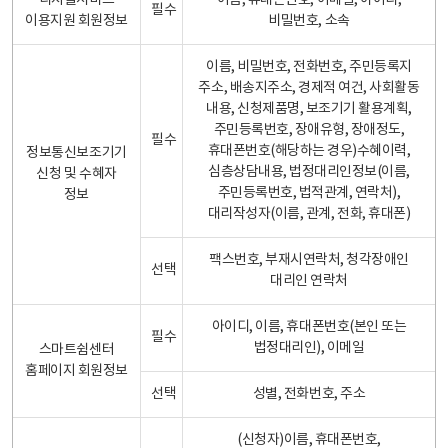
디지털서비스
이름, 휴대폰번호, 이메일, 아이디,
필수
이용지원 회원정보
비밀번호, 소속
이름, 비밀번호, 전화번호, 주민등록지
주소, 배송지주소, 경제적 여건, 사회활동
내용, 신청제품명, 보조기기 활용계획,
주민등록번호, 장애유형, 장애정도,
필수
휴대폰번호(해당하는 경우)수혜이력,
정보통신보조기기
심층상담내용, 법정대리인정보(이름,
신청 및 수혜자
주민등록번호, 법적관계, 연락처),
정보
대리작성자(이름, 관계, 전화, 휴대폰)
팩스번호, 부재시연락처, 청각장애인
선택
대리인 연락처
아이디, 이름, 휴대폰번호(본인 또는
필수
법정대리인), 이메일
스마트쉼센터
홈페이지 회원정보
선택
성별, 전화번호, 주소
(신청자)이름, 휴대폰번호,