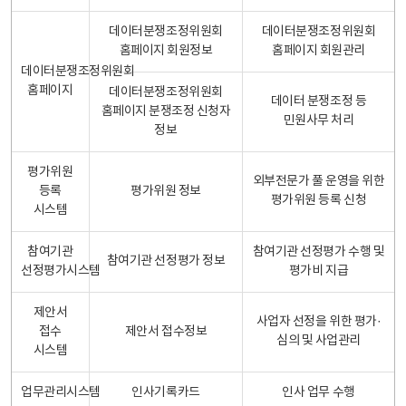
데이터분쟁조정위원회
데이터분쟁조정위원회
홈페이지 회원정보
홈페이지 회원관리
데이터분쟁조정위원회
홈페이지
데이터분쟁조정위원회
데이터 분쟁조정 등
홈페이지 분쟁조정 신청자
민원사무 처리
정보
평가위원
외부전문가 풀 운영을 위한
등록
평가위원 정보
평가위원 등록 신청
시스템
참여기관
참여기관 선정평가 수행 및
참여기관 선정평가 정보
선정평가시스템
평가비 지급
제안서
사업자 선정을 위한 평가·
접수
제안서 접수정보
심의 및 사업관리
시스템
업무관리시스템
인사기록카드
인사 업무 수행