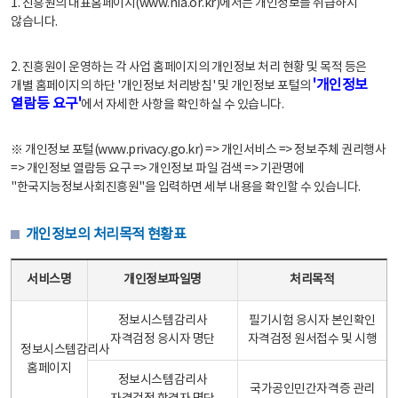
1. 진흥원의 대표홈페이지(www.nia.or.kr)에서는 개인정보를 취급하지
않습니다.
2. 진흥원이 운영하는 각 사업 홈페이지의 개인정보 처리 현황 및 목적 등은
'개인정보
개별 홈페이지의 하단 '개인정보 처리방침' 및 개인정보 포털의
열람등 요구'
에서 자세한 사항을 확인하실 수 있습니다.
※ 개인정보 포털(www.privacy.go.kr) => 개인서비스 => 정보주체 권리행사
=> 개인정보 열람등 요구 => 개인정보 파일 검색 => 기관명에
"한국지능정보사회진흥원"을 입력하면 세부 내용을 확인할 수 있습니다.
개인정보의 처리목적 현황표
개인정보의 처리목적 현황표 - 서비스명, 개인정보파일명, 처리목적으로 구성
서비스명
개인정보파일명
처리목적
정보시스템감리사
필기시험 응시자 본인확인
자격검정 응시자 명단
자격검정 원서접수 및 시행
정보시스템감리사
홈페이지
정보시스템감리사
국가공인민간자격증 관리