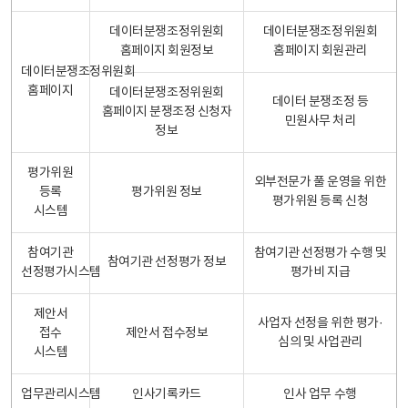
데이터분쟁조정위원회
데이터분쟁조정위원회
홈페이지 회원정보
홈페이지 회원관리
데이터분쟁조정위원회
홈페이지
데이터분쟁조정위원회
데이터 분쟁조정 등
홈페이지 분쟁조정 신청자
민원사무 처리
정보
평가위원
외부전문가 풀 운영을 위한
등록
평가위원 정보
평가위원 등록 신청
시스템
참여기관
참여기관 선정평가 수행 및
참여기관 선정평가 정보
선정평가시스템
평가비 지급
제안서
사업자 선정을 위한 평가·
접수
제안서 접수정보
심의 및 사업관리
시스템
업무관리시스템
인사기록카드
인사 업무 수행