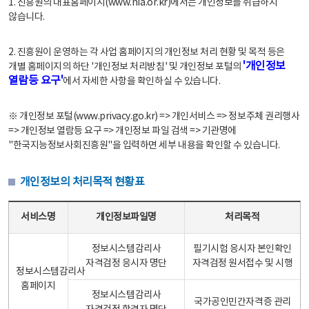
1. 진흥원의 대표홈페이지(www.nia.or.kr)에서는 개인정보를 취급하지
않습니다.
2. 진흥원이 운영하는 각 사업 홈페이지의 개인정보 처리 현황 및 목적 등은
'개인정보
개별 홈페이지의 하단 '개인정보 처리방침' 및 개인정보 포털의
열람등 요구'
에서 자세한 사항을 확인하실 수 있습니다.
※ 개인정보 포털(www.privacy.go.kr) => 개인서비스 => 정보주체 권리행사
=> 개인정보 열람등 요구 => 개인정보 파일 검색 => 기관명에
"한국지능정보사회진흥원"을 입력하면 세부 내용을 확인할 수 있습니다.
개인정보의 처리목적 현황표
개인정보의 처리목적 현황표 - 서비스명, 개인정보파일명, 처리목적으로 구성
서비스명
개인정보파일명
처리목적
정보시스템감리사
필기시험 응시자 본인확인
자격검정 응시자 명단
자격검정 원서접수 및 시행
정보시스템감리사
홈페이지
정보시스템감리사
국가공인민간자격증 관리