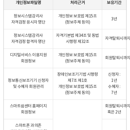
개인정보파일명
처리근거
보유기간
정보시스템감리사
개인정보 보호법 제15조
3년
자격검정 응시자 명단
(정보주체 등의)
정보시스템감리사
자격기본법 제34조 및 동법
자격탈퇴시까
자격검정 합격자 명단
시행령 제32조
디지털서비스 이용지원
개인정보 보호법 제15조
회원탈퇴시까
회원정보
(정보주체 동의)
장애인보조기기법 시행령
신청자 :
정보통신보조기기 신청자
제7조 제1호
1년
및 수혜자 회원관리
개인정보 보호법 제15조
수혜자 :
(정보주체 동의)
7년
스마트쉼센터 홈페이지
회원탈퇴시까
회원정보
혹은 2년
스마트폰 과의존