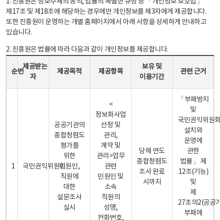
1. 진흥원은 정보주체의 동의, 법률의 특별한 규정 등 「개인정보 보호법」
제17조 및 제18조에 해당하는 경우에만 개인정보를 제3자에게 제공합니다.
또한 진흥원이 운영하는 개별 홈페이지에서 아래 사항을 상세하게 안내하고
있습니다.
2. 진흥원은 법률에 따라 다음과 같이 개인정보를 제공합니다.
개인정보 제공 안내표 - 순번, 제공받는자, 제공목적, 제공항목, 보유 및 이용기간 관련 근거로 구성
제공받는
보유 및
순번
제공목적
제공항목
관련 근거
자
이용기간
「부패방지
<
및
정보화사업
국민권익위원
공공기관의
선정 및
설치와
종합청렴도
관리,
운영에
평가를
계약 및
당해 연도
관한
위한
관리>업무
종합청렴도
법률」 제
1
국민권익위원회
민원인,
관련
조사 완료
12조(기능)
직원에
민원인 및
시까지
및
대한
소속
제
설문조사
직원의
27조의2(공공
실시
성명,
부패에
전화번호,