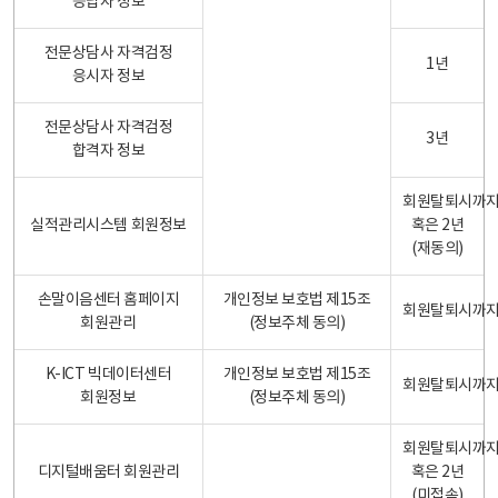
응답자 정보
전문상담사 자격검정
1년
응시자 정보
전문상담사 자격검정
3년
합격자 정보
회원탈퇴시까
실적관리시스템 회원정보
혹은 2년
(재동의)
손말이음센터 홈페이지
개인정보 보호법 제15조
회원탈퇴시까
회원관리
(정보주체 동의)
K-ICT 빅데이터센터
개인정보 보호법 제15조
회원탈퇴시까
회원정보
(정보주체 동의)
회원탈퇴시까
디지털배움터 회원관리
혹은 2년
(미접속)