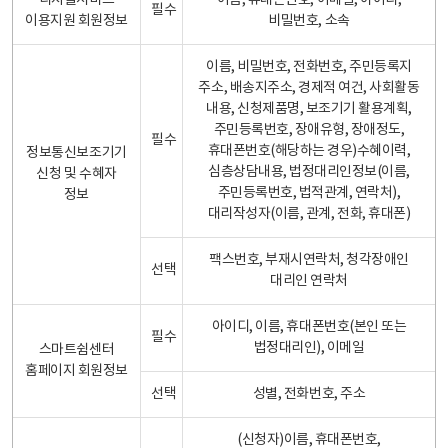
디지털서비스
이름, 휴대폰번호, 이메일, 아이디,
필수
이용지원 회원정보
비밀번호, 소속
이름, 비밀번호, 전화번호, 주민등록지
주소, 배송지주소, 경제적 여건, 사회활동
내용, 신청제품명, 보조기기 활용계획,
주민등록번호, 장애유형, 장애정도,
필수
휴대폰번호(해당하는 경우)수혜이력,
정보통신보조기기
심층상담내용, 법정대리인정보(이름,
신청 및 수혜자
주민등록번호, 법적관계, 연락처),
정보
대리작성자(이름, 관계, 전화, 휴대폰)
팩스번호, 부재시연락처, 청각장애인
선택
대리인 연락처
아이디, 이름, 휴대폰번호(본인 또는
필수
법정대리인), 이메일
스마트쉼센터
홈페이지 회원정보
선택
성별, 전화번호, 주소
(신청자)이름, 휴대폰번호,