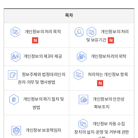
목차 - 개인정보 처리방침 목차를 나타내는표
목차
개인정보의 처리
개인정보의 처리 목적
및 보유기간
개인정보처리의 위탁
개인정보의 제3자 제공
정보주체와 법정대리인의
처리하는 개인정보 항목
권리·의무 및 행사방법
개인정보의 파기 절차 및
개인정보의 안전성
확보조치
방법
개인정보 자동 수집
개인정보 보호책임자
장치의 설치·운영 및 거부에 관한