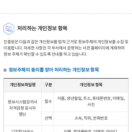
처리하는 개인정보 항목
진흥원은 다음과 같은 개인정보를 법적 근거로 정보주체의 개인정보를 수집 및
이용합니다. 자세한 사항은 각 부서에서 운영하는 서관 홈페이지에 게재하여
정보 주체가 확인할 수 있도록 안내를 하고 있습니다.
정보주체의 동의를 받아 처리하는 개인정보 항목
정보주체의 동의를 받아 처리하는 개인정보 항목 테이블 - 개인정보파일명, 구분, 개인정보 항목으로 구성
개인정보파일명
구분
개인정보 항목
이름, 생년월일, 주소, 휴대폰번호, 이메일,
필수
정보시스템감리사
사진
자격검정 응시자
명단
선택
소속, 직위, 전화번호