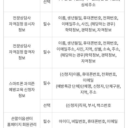
선택
상세주소
전문상담사
이름, 생년월일, 휴대폰번호, 전화번호,
자격검정 응시자
필수
이메일주소, 사진, (해당하는 경우)
정보
학력정보, 경력정보, 자격정보
이름, 생년월일, 휴대폰번호, 전화번호,
전문상담사
이메일주소, 사진, 지역, 성별, 소속, 주소,
자격검정 합격자
필수
(해당하는 경우)학력정보, 경력정보,
정보
자격정보
(신청자)이름, 휴대폰번호, 전화번호,
이메일
필수
스마트폰 과의존
(예방특강 단체)단체명, 신청자, 단체구분,
예방교육 신청자
지역, 주소
정보
선택
(신청자)직위, 부서, 팩스번호
손말이음센터
필수
아이디, 비밀번호, 휴대폰번호, 이메일
홈페이지 회원관리