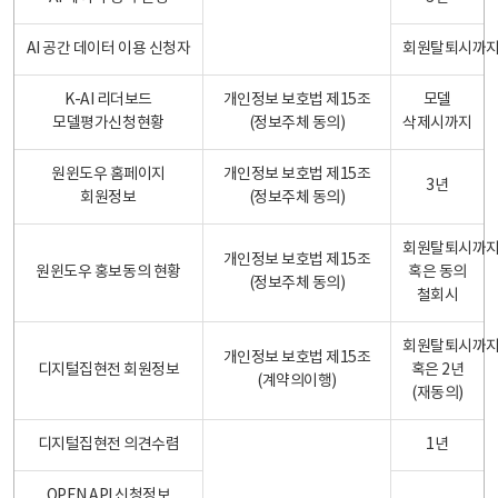
AI 공간 데이터 이용 신청자
회원탈퇴시까
K-AI 리더보드
개인정보 보호법 제15조
모델
모델평가신청현황
(정보주체 동의)
삭제시까지
원윈도우 홈페이지
개인정보 보호법 제15조
3년
회원정보
(정보주체 동의)
회원탈퇴시까
개인정보 보호법 제15조
원윈도우 홍보동의 현황
혹은 동의
(정보주체 동의)
철회시
회원탈퇴시까
개인정보 보호법 제15조
디지털집현전 회원정보
혹은 2년
(계약의이행)
(재동의)
디지털집현전 의견수렴
1년
OPEN API 신청정보