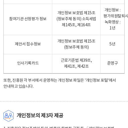
개인정보 :
개인정보 보호법 제15조
평가위원탈퇴
참여기관 선정평가 정보
(정보주체 동의) 소득세법
녹화영상 :
제145조, 제164조
1년
개인정보 보호법 제15조
제안서 접수정보
5년
(정보주체 동의)
근로기준법 제39조,
인사기록카드
준영구
제41조, 제42조
또한, 진흥원 각 부서에서 운영하는 개인정보 파일은
'개인정보 포털'
에서
안내하고 있습니다.
개인정보의 제3자 제공