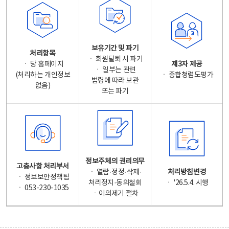
보유기간 및 파기
처리항목
ㆍ 회원탈퇴 시 파기
ㆍ 당 홈페이지
제3자 제공
ㆍ 일부는 관련
(처리하는 개인정보
ㆍ 종합청렴도평가
법령에 따라 보관
없음)
또는 파기
정보주체의 권리의무
고충사항 처리부서
ㆍ 열람·정정·삭제·
처리방침변경
ㆍ 정보보안정책팀
처리정지·동의철회
ㆍ '26.5.4. 시행
ㆍ 053-230-1035
ㆍ이의제기 절차