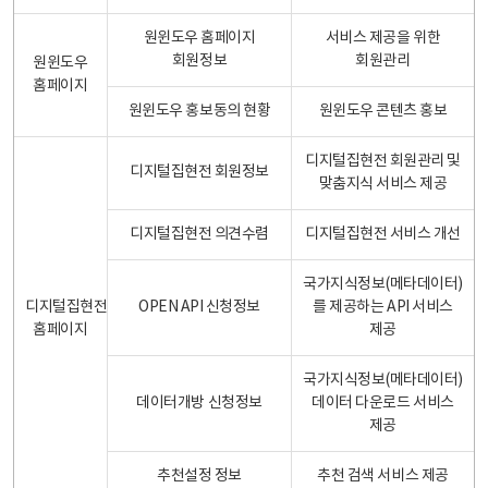
원윈도우 홈페이지
서비스 제공을 위한
회원정보
회원관리
원윈도우
홈페이지
원윈도우 홍보동의 현황
원윈도우 콘텐츠 홍보
디지털집현전 회원관리 및
디지털집현전 회원정보
맞춤지식 서비스 제공
디지털집현전 의견수렴
디지털집현전 서비스 개선
국가지식정보(메타데이터)
디지털집현전
OPEN API 신청정보
를 제공하는 API 서비스
홈페이지
제공
국가지식정보(메타데이터)
데이터개방 신청정보
데이터 다운로드 서비스
제공
추천설정 정보
추천 검색 서비스 제공