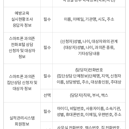
학생일 경우 학제정보(학교/학년)
예방교육
실시현황조사
필수
이름, 이메일, 기관명, 시도, 주소
응답자 정보
스마트폰 과의존
(신청자)성별, 나이, 대상자와의 관계
전화포털 상담
필수
(대상자)성별, 나이, 과의존 종류,
신청자 및 대상자
기타상담내용
정보
(담당자)전화번호
필수
(집단상담 단체정보)단체명, 지역, 신청자
스마트폰 과의존
이름, 상담방법, 주소, 대상총인원, 주대상
집단상담 신청자 및
대상자 정보
선택
(담당자)직위, 부서, 팩스
아이디, 비밀번호, 사용자이름, 소속기관,
필수
성별, 휴대폰번호, 이메일, 우편번호, 주소
실적관리시스템
회원정보
사무실 전화번호, 팩스번호, 집 전화번호,