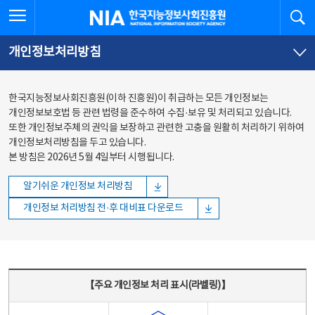
본문
전체메뉴
전체메뉴 열기
검
한국지능정보사회진흥원
바로가기
바로가기
개인정보처리방침
한국지능정보사회진흥원(이하 진흥원)이 취급하는 모든 개인정보는
개인정보보호법 등 관련 법령을 준수하여 수집·보유 및 처리되고 있습니다.
또한 개인정보주체의 권익을 보장하고 관련한 고충을 원활히 처리하기 위하여
개인정보처리방침을 두고 있습니다.
본 방침은 2026년 5월 4일부터 시행됩니다.
알기쉬운 개인정보 처리방침
개인정보 처리방침 전·후 대비표 다운로드
주요 개인정보 처리 표시(라벨링) - 주요 개인정보 처리 표시를 나타내는표
【주요 개인정보 처리 표시(라벨링)】