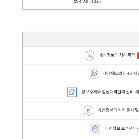
ㆍ 053-230-1035
목차 - 개인정보 처리방침 목차를 나타내는표
개인정보의 처리 목적
개인정보의 제3자 제
정보주체와 법정대리인의 권리·의
개인정보의 파기 절차 및
개인정보 보호책임