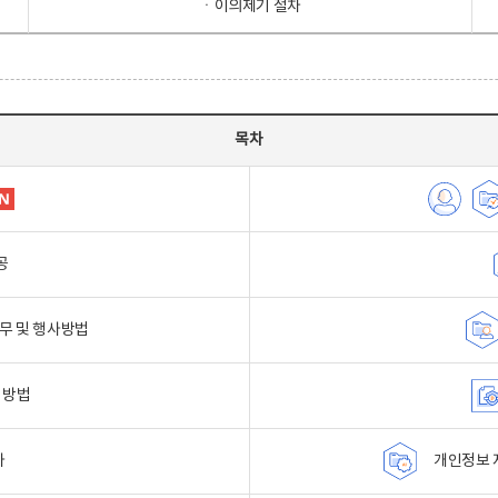
ㆍ이의제기 절차
목차
공
무 및 행사방법
 방법
자
개인정보 자