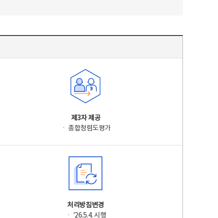
제3자 제공
ㆍ 종합청렴도평가
처리방침변경
ㆍ '26.5.4. 시행