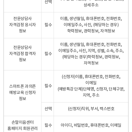
선택
상세주소
전문상담사
이름, 생년월일, 휴대폰번호, 전화번호,
자격검정 응시자
필수
이메일주소, 사진, (해당하는 경우)
정보
학력정보, 경력정보, 자격정보
이름, 생년월일, 휴대폰번호, 전화번호,
전문상담사
이메일주소, 사진, 지역, 성별, 소속, 주소,
자격검정 합격자
필수
(해당하는 경우)학력정보, 경력정보,
정보
자격정보
(신청자)이름, 휴대폰번호, 전화번호,
이메일
필수
스마트폰 과의존
(예방특강 단체)단체명, 신청자, 단체구분,
예방교육 신청자
지역, 주소
정보
선택
(신청자)직위, 부서, 팩스번호
손말이음센터
필수
아이디, 비밀번호, 휴대폰번호, 이메일
홈페이지 회원관리