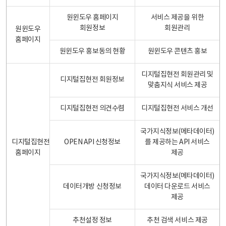
원윈도우 홈페이지
서비스 제공을 위한
회원정보
회원관리
원윈도우
홈페이지
원윈도우 홍보동의 현황
원윈도우 콘텐츠 홍보
디지털집현전 회원관리 및
디지털집현전 회원정보
맞춤지식 서비스 제공
디지털집현전 의견수렴
디지털집현전 서비스 개선
국가지식정보(메타데이터)
디지털집현전
OPEN API 신청정보
를 제공하는 API 서비스
홈페이지
제공
국가지식정보(메타데이터)
데이터개방 신청정보
데이터 다운로드 서비스
제공
추천설정 정보
추천 검색 서비스 제공