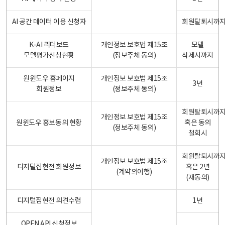
AI 공간 데이터 이용 신청자
회원탈퇴시까
K-AI 리더보드
개인정보 보호법 제15조
모델
모델평가신청현황
(정보주체 동의)
삭제시까지
원윈도우 홈페이지
개인정보 보호법 제15조
3년
회원정보
(정보주체 동의)
회원탈퇴시까
개인정보 보호법 제15조
원윈도우 홍보동의 현황
혹은 동의
(정보주체 동의)
철회시
회원탈퇴시까
개인정보 보호법 제15조
디지털집현전 회원정보
혹은 2년
(계약의이행)
(재동의)
디지털집현전 의견수렴
1년
OPEN API 신청정보