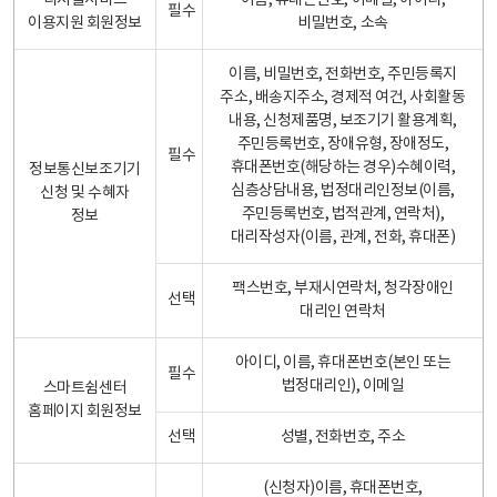
디지털서비스
이름, 휴대폰번호, 이메일, 아이디,
필수
이용지원 회원정보
비밀번호, 소속
이름, 비밀번호, 전화번호, 주민등록지
주소, 배송지주소, 경제적 여건, 사회활동
내용, 신청제품명, 보조기기 활용계획,
주민등록번호, 장애유형, 장애정도,
필수
휴대폰번호(해당하는 경우)수혜이력,
정보통신보조기기
심층상담내용, 법정대리인정보(이름,
신청 및 수혜자
주민등록번호, 법적관계, 연락처),
정보
대리작성자(이름, 관계, 전화, 휴대폰)
팩스번호, 부재시연락처, 청각장애인
선택
대리인 연락처
아이디, 이름, 휴대폰번호(본인 또는
필수
법정대리인), 이메일
스마트쉼센터
홈페이지 회원정보
선택
성별, 전화번호, 주소
(신청자)이름, 휴대폰번호,