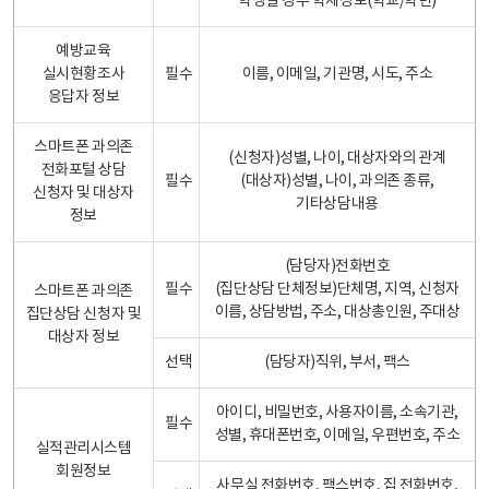
학생일 경우 학제정보(학교/학년)
예방교육
실시현황조사
필수
이름, 이메일, 기관명, 시도, 주소
응답자 정보
스마트폰 과의존
(신청자)성별, 나이, 대상자와의 관계
전화포털 상담
필수
(대상자)성별, 나이, 과의존 종류,
신청자 및 대상자
기타상담내용
정보
(담당자)전화번호
필수
(집단상담 단체정보)단체명, 지역, 신청자
스마트폰 과의존
이름, 상담방법, 주소, 대상총인원, 주대상
집단상담 신청자 및
대상자 정보
선택
(담당자)직위, 부서, 팩스
아이디, 비밀번호, 사용자이름, 소속기관,
필수
성별, 휴대폰번호, 이메일, 우편번호, 주소
실적관리시스템
회원정보
사무실 전화번호, 팩스번호, 집 전화번호,