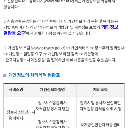
1. 진흥원의 대표홈페이지(www.nia.or.kr)에서는 개인정보를 취급하지
않습니다.
2. 진흥원이 운영하는 각 사업 홈페이지의 개인정보 처리 현황 및 목적 등은
'개인정보
개별 홈페이지의 하단 '개인정보 처리방침' 및 개인정보 포털의
열람등 요구'
에서 자세한 사항을 확인하실 수 있습니다.
※ 개인정보 포털(www.privacy.go.kr) => 개인서비스 => 정보주체 권리행사
=> 개인정보 열람등 요구 => 개인정보 파일 검색 => 기관명에
"한국지능정보사회진흥원"을 입력하면 세부 내용을 확인할 수 있습니다.
개인정보의 처리목적 현황표
개인정보의 처리목적 현황표 - 서비스명, 개인정보파일명, 처리목적으로 구성
서비스명
개인정보파일명
처리목적
정보시스템감리사
필기시험 응시자 본인확인
자격검정 응시자 명단
자격검정 원서접수 및 시행
정보시스템감리사
홈페이지
정보시스템감리사
국가공인민간자격증 관리