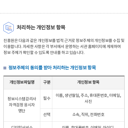
처리하는 개인정보 항목
진흥원은 다음과 같은 개인정보를 법적 근거로 정보주체의 개인정보를 수집 및
이용합니다. 자세한 사항은 각 부서에서 운영하는 서관 홈페이지에 게재하여
정보 주체가 확인할 수 있도록 안내를 하고 있습니다.
정보주체의 동의를 받아 처리하는 개인정보 항목
정보주체의 동의를 받아 처리하는 개인정보 항목 테이블 - 개인정보파일명, 구분, 개인정보 항목으로 구성
개인정보파일명
구분
개인정보 항목
이름, 생년월일, 주소, 휴대폰번호, 이메일,
필수
정보시스템감리사
사진
자격검정 응시자
명단
선택
소속, 직위, 전화번호