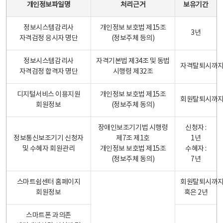
개인정보파일명
처리근거
보유기간
정보시스템감리사
개인정보 보호법 제15조
3년
자격검정 응시자 명단
(정보주체 등의)
정보시스템감리사
자격기본법 제34조 및 동법
자격탈퇴시까
자격검정 합격자 명단
시행령 제32조
디지털서비스 이용지원
개인정보 보호법 제15조
회원탈퇴시까
회원정보
(정보주체 동의)
장애인보조기기법 시행령
신청자 :
정보통신보조기기 신청자
제7조 제1호
1년
및 수혜자 회원관리
개인정보 보호법 제15조
수혜자 :
(정보주체 동의)
7년
스마트쉼센터 홈페이지
회원탈퇴시까
회원정보
혹은 2년
스마트폰 과의존