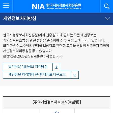
본문
전체메뉴
전체메뉴 열기
검
한국지능정보사회진흥원
바로가기
바로가기
개인정보처리방침
한국지능정보사회진흥원(이하 진흥원)이 취급하는 모든 개인정보는
개인정보보호법 등 관련 법령을 준수하여 수집·보유 및 처리되고 있습니다.
또한 개인정보주체의 권익을 보장하고 관련한 고충을 원활히 처리하기 위하여
개인정보처리방침을 두고 있습니다.
본 방침은 2026년 5월 4일부터 시행됩니다.
알기쉬운 개인정보 처리방침
개인정보 처리방침 전·후 대비표 다운로드
주요 개인정보 처리 표시(라벨링) - 주요 개인정보 처리 표시를 나타내는표
【주요 개인정보 처리 표시(라벨링)】