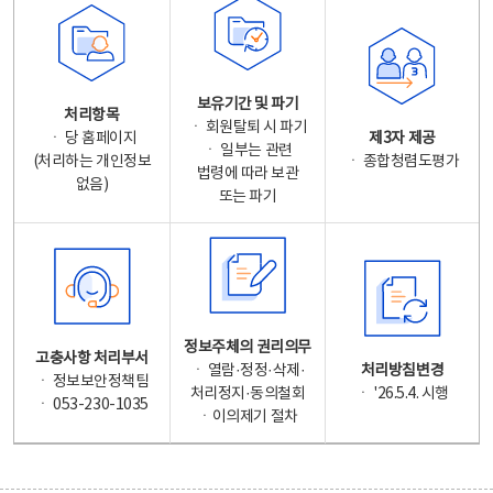
보유기간 및 파기
처리항목
ㆍ 회원탈퇴 시 파기
ㆍ 당 홈페이지
제3자 제공
ㆍ 일부는 관련
(처리하는 개인정보
ㆍ 종합청렴도평가
법령에 따라 보관
없음)
또는 파기
정보주체의 권리의무
고충사항 처리부서
ㆍ 열람·정정·삭제·
처리방침변경
ㆍ 정보보안정책팀
처리정지·동의철회
ㆍ '26.5.4. 시행
ㆍ 053-230-1035
ㆍ이의제기 절차