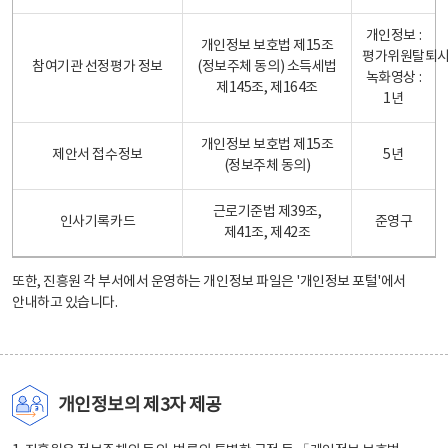
개인정보 :
개인정보 보호법 제15조
평가위원탈퇴
참여기관 선정평가 정보
(정보주체 동의) 소득세법
녹화영상 :
제145조, 제164조
1년
개인정보 보호법 제15조
제안서 접수정보
5년
(정보주체 동의)
근로기준법 제39조,
인사기록카드
준영구
제41조, 제42조
또한, 진흥원 각 부서에서 운영하는 개인정보 파일은
'개인정보 포털'
에서
안내하고 있습니다.
개인정보의 제3자 제공