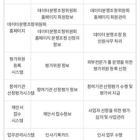
데이터분쟁조정위원회
데이터분쟁조정위원회
홈페이지 회원정보
홈페이지 회원관리
데이터분쟁조정위원회
홈페이지
데이터분쟁조정위원회
데이터 분쟁조정 등
홈페이지 분쟁조정 신청자
민원사무 처리
정보
평가위원
외부전문가 풀 운영을 위한
등록
평가위원 정보
평가위원 등록 신청
시스템
참여기관
참여기관 선정평가 수행 및
참여기관 선정평가 정보
선정평가시스템
평가비 지급
제안서
사업자 선정을 위한 평가·
접수
제안서 접수정보
심의 및 사업관리
시스템
업무관리시스템
인사기록카드
인사 업무 수행