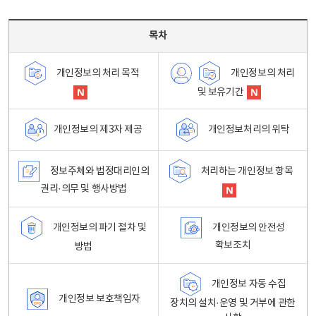
목차 - 개인정보 처리방침 목차를 나타내는표
목차
개인정보의 처리
개인정보의 처리 목적
및 보유기간
개인정보처리의 위탁
개인정보의 제3자 제공
정보주체와 법정대리인의
처리하는 개인정보 항목
권리·의무 및 행사방법
개인정보의 파기 절차 및
개인정보의 안전성
확보조치
방법
개인정보 자동 수집
개인정보 보호책임자
장치의 설치·운영 및 거부에 관한