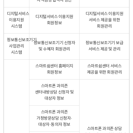
자격검정 합격자 명단
디지털서비스
디지털서비스 이용지원
디지털서비스 이용지원
이용지원
서비스 제공을 위한
회원정보
시스템
회원관리
정보통신보조기기
정보통신보조기기 신청자
정보통신보조기기 보급
사업관리
및 수혜자 회원관리
서비스 제공 및 관리
시스템
스마트쉼센터 홈페이지
스마트쉼센터 서비스
회원정보
제공을 위한 회원관리
스마트폰 과의존
센터내방상담 신청자 및
대상자 정보
스마트폰 과의존
가정방문상담 신청자·
대상자·동의자 정보
스마트폰 과의존 상담