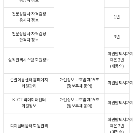
응답자 정보
전문상담사 자격검정
1년
응시자 정보
전문상담사 자격검정
3년
합격자 정보
회원탈퇴시까
실적관리시스템 회원정보
혹은 2년
(재동의)
손말이음센터 홈페이지
개인정보 보호법 제15조
회원탈퇴시까
회원관리
(정보주체 동의)
K-ICT 빅데이터센터
개인정보 보호법 제15조
회원탈퇴시까
회원정보
(정보주체 동의)
회원탈퇴시까
디지털배움터 회원관리
혹은 2년
(미접속)