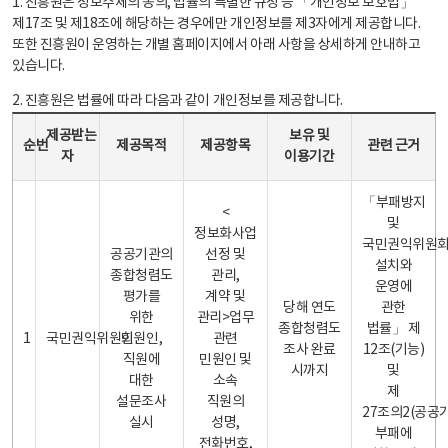
1. 진흥원은 정보주체의 동의, 법률의 특별한 규정 등 「개인정보 보호법」
제17조 및 제18조에 해당하는 경우에만 개인정보를 제3자에게 제공합니다.
또한 진흥원이 운영하는 개별 홈페이지에서 아래 사항을 상세하게 안내하고
있습니다.
2. 진흥원은 법률에 따라 다음과 같이 개인정보를 제공합니다.
개인정보 제공 안내표 - 순번, 제공받는자, 제공목적, 제공항목, 보유 및 이용기간 관련 근거로 구성
제공받는
보유 및
순번
제공목적
제공항목
관련 근거
자
이용기간
「부패방지
<
및
정보화사업
국민권익위원
공공기관의
선정 및
설치와
종합청렴도
관리,
운영에
평가를
계약 및
당해 연도
관한
위한
관리>업무
종합청렴도
법률」 제
1
국민권익위원회
민원인,
관련
조사 완료
12조(기능)
직원에
민원인 및
시까지
및
대한
소속
제
설문조사
직원의
27조의2(공공
실시
성명,
부패에
전화번호,