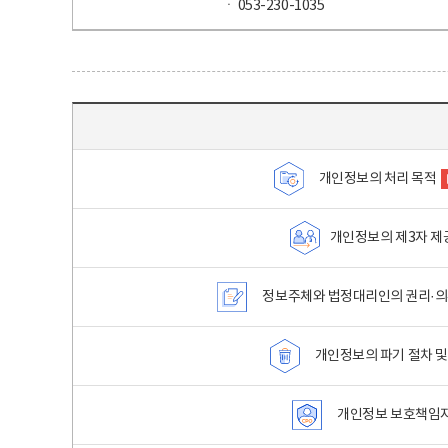
ㆍ 053-230-1035
목차 - 개인정보 처리방침 목차를 나타내는표
개인정보의 처리 목적
개인정보의 제3자 제
정보주체와 법정대리인의 권리·의
개인정보의 파기 절차 및
개인정보 보호책임