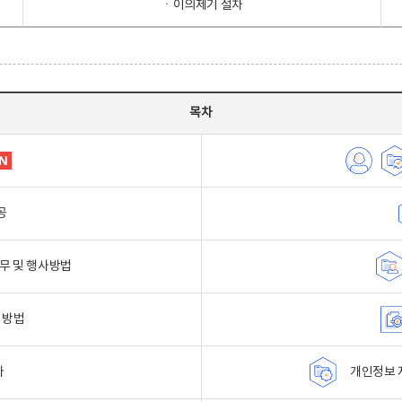
ㆍ이의제기 절차
목차
공
무 및 행사방법
 방법
자
개인정보 자