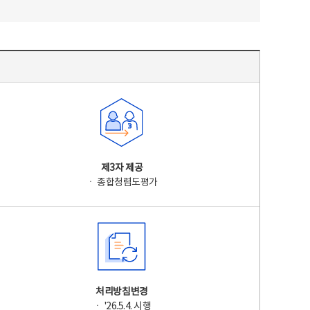
제3자 제공
ㆍ 종합청렴도평가
처리방침변경
ㆍ '26.5.4. 시행