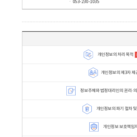
ㆍ 053-230-1035
목차 - 개인정보 처리방침 목차를 나타내는표
개인정보의 처리 목적
개인정보의 제3자 제
정보주체와 법정대리인의 권리·의
개인정보의 파기 절차 및
개인정보 보호책임