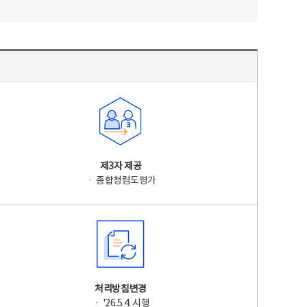
제3자 제공
ㆍ 종합청렴도평가
처리방침변경
ㆍ '26.5.4. 시행