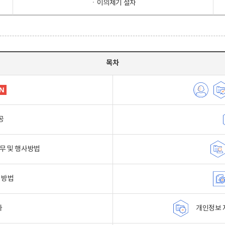
ㆍ이의제기 절차
목차
공
무 및 행사방법
 방법
자
개인정보 자