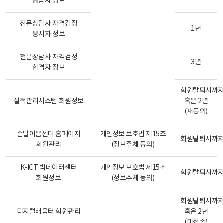
응답자 정보
전문상담사 자격검정
1년
응시자 정보
전문상담사 자격검정
3년
합격자 정보
회원탈퇴시까
실적관리시스템 회원정보
혹은 2년
(재동의)
손말이음센터 홈페이지
개인정보 보호법 제15조
회원탈퇴시까
회원관리
(정보주체 동의)
K-ICT 빅데이터센터
개인정보 보호법 제15조
회원탈퇴시까
회원정보
(정보주체 동의)
회원탈퇴시까
디지털배움터 회원관리
혹은 2년
(미접속)