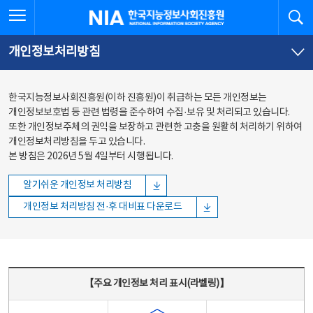
본문
전체메뉴
전체메뉴 열기
검
한국지능정보사회진흥원
바로가기
바로가기
개인정보처리방침
한국지능정보사회진흥원(이하 진흥원)이 취급하는 모든 개인정보는
개인정보보호법 등 관련 법령을 준수하여 수집·보유 및 처리되고 있습니다.
또한 개인정보주체의 권익을 보장하고 관련한 고충을 원활히 처리하기 위하여
개인정보처리방침을 두고 있습니다.
본 방침은 2026년 5월 4일부터 시행됩니다.
알기쉬운 개인정보 처리방침
개인정보 처리방침 전·후 대비표 다운로드
주요 개인정보 처리 표시(라벨링) - 주요 개인정보 처리 표시를 나타내는표
【주요 개인정보 처리 표시(라벨링)】