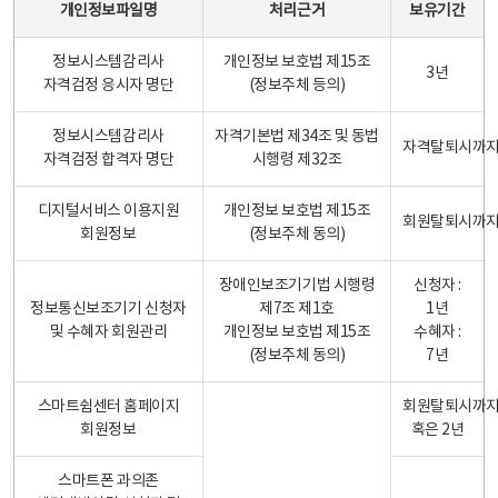
개인정보파일명
처리근거
보유기간
정보시스템감리사
개인정보 보호법 제15조
3년
자격검정 응시자 명단
(정보주체 등의)
정보시스템감리사
자격기본법 제34조 및 동법
자격탈퇴시까
자격검정 합격자 명단
시행령 제32조
디지털서비스 이용지원
개인정보 보호법 제15조
회원탈퇴시까
회원정보
(정보주체 동의)
장애인보조기기법 시행령
신청자 :
정보통신보조기기 신청자
제7조 제1호
1년
및 수혜자 회원관리
개인정보 보호법 제15조
수혜자 :
(정보주체 동의)
7년
스마트쉼센터 홈페이지
회원탈퇴시까
회원정보
혹은 2년
스마트폰 과의존