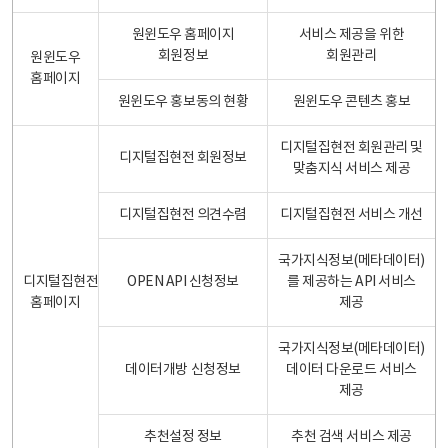
원윈도우 홈페이지
서비스 제공을 위한
회원정보
회원관리
원윈도우
홈페이지
원윈도우 홍보동의 현황
원윈도우 콘텐츠 홍보
디지털집현전 회원관리 및
디지털집현전 회원정보
맞춤지식 서비스 제공
디지털집현전 의견수렴
디지털집현전 서비스 개선
국가지식정보(메타데이터)
디지털집현전
OPEN API 신청정보
를 제공하는 API 서비스
홈페이지
제공
국가지식정보(메타데이터)
데이터개방 신청정보
데이터 다운로드 서비스
제공
추천설정 정보
추천 검색 서비스 제공