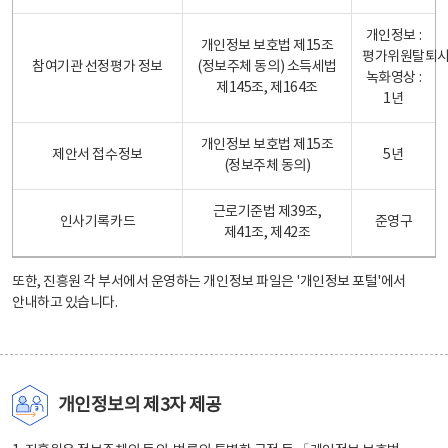
개인정보 :
개인정보 보호법 제15조
평가위원탈퇴
참여기관 선정평가 정보
(정보주체 동의) 소득세법
녹화영상 :
제145조, 제164조
1년
개인정보 보호법 제15조
제안서 접수정보
5년
(정보주체 동의)
근로기준법 제39조,
인사기록카드
준영구
제41조, 제42조
또한, 진흥원 각 부서에서 운영하는 개인정보 파일은
'개인정보 포털'
에서
안내하고 있습니다.
개인정보의 제3자 제공