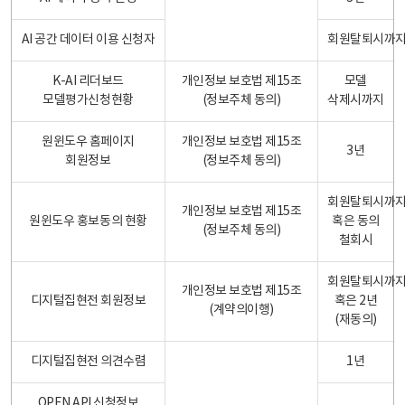
AI 공간 데이터 이용 신청자
회원탈퇴시까
K-AI 리더보드
개인정보 보호법 제15조
모델
모델평가신청현황
(정보주체 동의)
삭제시까지
원윈도우 홈페이지
개인정보 보호법 제15조
3년
회원정보
(정보주체 동의)
회원탈퇴시까
개인정보 보호법 제15조
원윈도우 홍보동의 현황
혹은 동의
(정보주체 동의)
철회시
회원탈퇴시까
개인정보 보호법 제15조
디지털집현전 회원정보
혹은 2년
(계약의이행)
(재동의)
디지털집현전 의견수렴
1년
OPEN API 신청정보