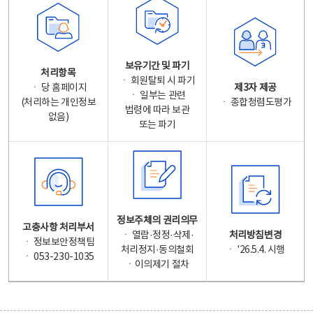
보유기간 및 파기
처리항목
ㆍ 회원탈퇴 시 파기
ㆍ 당 홈페이지
제3자 제공
ㆍ 일부는 관련
(처리하는 개인정보
ㆍ 종합청렴도평가
법령에 따라 보관
없음)
또는 파기
정보주체의 권리의무
고충사항 처리부서
ㆍ 열람·정정·삭제·
처리방침변경
ㆍ 정보보안정책팀
처리정지·동의철회
ㆍ '26.5.4. 시행
ㆍ 053-230-1035
ㆍ이의제기 절차