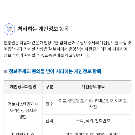
처리하는 개인정보 항목
진흥원은 다음과 같은 개인정보를 법적 근거로 정보주체의 개인정보를 수집 및
이용합니다. 자세한 사항은 각 부서에서 운영하는 서관 홈페이지에 게재하여
정보 주체가 확인할 수 있도록 안내를 하고 있습니다.
정보주체의 동의를 받아 처리하는 개인정보 항목
정보주체의 동의를 받아 처리하는 개인정보 항목 테이블 - 개인정보파일명, 구분, 개인정보 항목으로 구성
개인정보파일명
구분
개인정보 항목
이름, 생년월일, 주소, 휴대폰번호, 이메일,
필수
정보시스템감리사
사진
자격검정 응시자
명단
선택
소속, 직위, 전화번호