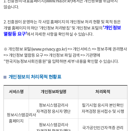
1. 진흥원의 대표홈페이지(www.nia.or.kr)에서는 개인정보를 취급하지
않습니다.
2. 진흥원이 운영하는 각 사업 홈페이지의 개인정보 처리 현황 및 목적 등은
'개인정보
개별 홈페이지의 하단 '개인정보 처리방침' 및 개인정보 포털의
열람등 요구'
에서 자세한 사항을 확인하실 수 있습니다.
※ 개인정보 포털(www.privacy.go.kr) => 개인서비스 => 정보주체 권리행사
=> 개인정보 열람등 요구 => 개인정보 파일 검색 => 기관명에
"한국지능정보사회진흥원"을 입력하면 세부 내용을 확인할 수 있습니다.
개인정보의 처리목적 현황표
개인정보의 처리목적 현황표 - 서비스명, 개인정보파일명, 처리목적으로 구성
서비스명
개인정보파일명
처리목적
정보시스템감리사
필기시험 응시자 본인확인
자격검정 응시자 명단
자격검정 원서접수 및 시행
정보시스템감리사
홈페이지
정보시스템감리사
국가공인민간자격증 관리