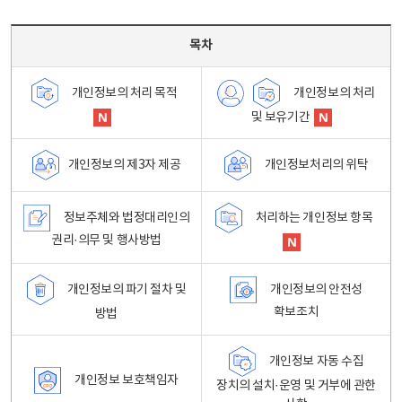
목차 - 개인정보 처리방침 목차를 나타내는표
목차
개인정보의 처리
개인정보의 처리 목적
및 보유기간
개인정보처리의 위탁
개인정보의 제3자 제공
정보주체와 법정대리인의
처리하는 개인정보 항목
권리·의무 및 행사방법
개인정보의 파기 절차 및
개인정보의 안전성
확보조치
방법
개인정보 자동 수집
개인정보 보호책임자
장치의 설치·운영 및 거부에 관한