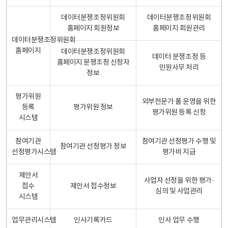
데이터분쟁조정위원회
데이터분쟁조정위원회
홈페이지 회원정보
홈페이지 회원관리
데이터분쟁조정위원회
홈페이지
데이터분쟁조정위원회
데이터 분쟁조정 등
홈페이지 분쟁조정 신청자
민원사무 처리
정보
평가위원
외부전문가 풀 운영을 위한
등록
평가위원 정보
평가위원 등록 신청
시스템
참여기관
참여기관 선정평가 수행 및
참여기관 선정평가 정보
선정평가시스템
평가비 지급
제안서
사업자 선정을 위한 평가·
접수
제안서 접수정보
심의 및 사업관리
시스템
업무관리시스템
인사기록카드
인사 업무 수행