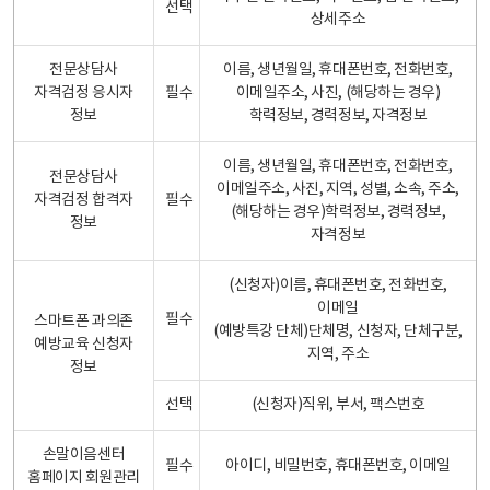
선택
상세주소
전문상담사
이름, 생년월일, 휴대폰번호, 전화번호,
자격검정 응시자
필수
이메일주소, 사진, (해당하는 경우)
정보
학력정보, 경력정보, 자격정보
이름, 생년월일, 휴대폰번호, 전화번호,
전문상담사
이메일주소, 사진, 지역, 성별, 소속, 주소,
자격검정 합격자
필수
(해당하는 경우)학력정보, 경력정보,
정보
자격정보
(신청자)이름, 휴대폰번호, 전화번호,
이메일
필수
스마트폰 과의존
(예방특강 단체)단체명, 신청자, 단체구분,
예방교육 신청자
지역, 주소
정보
선택
(신청자)직위, 부서, 팩스번호
손말이음센터
필수
아이디, 비밀번호, 휴대폰번호, 이메일
홈페이지 회원관리