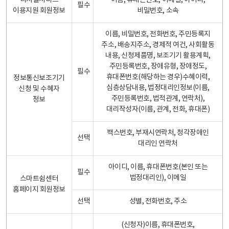
디지털서비스
이름, 휴대폰번호, 이메일, 아이디,
필수
이용지원 회원정보
비밀번호, 소속
이름, 비밀번호, 전화번호, 주민등록지
주소, 배송지주소, 경제적 여건, 사회활동
내용, 신청제품명, 보조기기 활용계획,
주민등록번호, 장애유형, 장애정도,
필수
휴대폰번호(해당하는 경우)수혜이력,
정보통신보조기기
심층상담내용, 법정대리인정보(이름,
신청 및 수혜자
주민등록번호, 법적관계, 연락처),
정보
대리작성자(이름, 관계, 전화, 휴대폰)
팩스번호, 부재시연락처, 청각장애인
선택
대리인 연락처
아이디, 이름, 휴대폰번호(본인 또는
필수
법정대리인), 이메일
스마트쉼센터
홈페이지 회원정보
선택
성별, 전화번호, 주소
(신청자)이름, 휴대폰번호,