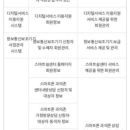
자격검정 합격자 명단
디지털서비스
디지털서비스 이용지원
디지털서비스 이용지원
이용지원
서비스 제공을 위한
회원정보
시스템
회원관리
정보통신보조기기
정보통신보조기기 신청자
정보통신보조기기 보급
사업관리
및 수혜자 회원관리
서비스 제공 및 관리
시스템
스마트쉼센터 홈페이지
스마트쉼센터 서비스
회원정보
제공을 위한 회원관리
스마트폰 과의존
센터내방상담 신청자 및
대상자 정보
스마트폰 과의존
가정방문상담 신청자·
대상자·동의자 정보
스마트폰 과의존 상담