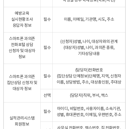
학생일 경우 학제정보(학교/학년)
예방교육
실시현황조사
필수
이름, 이메일, 기관명, 시도, 주소
응답자 정보
스마트폰 과의존
(신청자)성별, 나이, 대상자와의 관계
전화포털 상담
필수
(대상자)성별, 나이, 과의존 종류,
신청자 및 대상자
기타상담내용
정보
(담당자)전화번호
필수
(집단상담 단체정보)단체명, 지역, 신청자
스마트폰 과의존
이름, 상담방법, 주소, 대상총인원, 주대상
집단상담 신청자 및
대상자 정보
선택
(담당자)직위, 부서, 팩스
아이디, 비밀번호, 사용자이름, 소속기관,
필수
성별, 휴대폰번호, 이메일, 우편번호, 주소
실적관리시스템
회원정보
사무실 전화번호, 팩스번호, 집 전화번호,