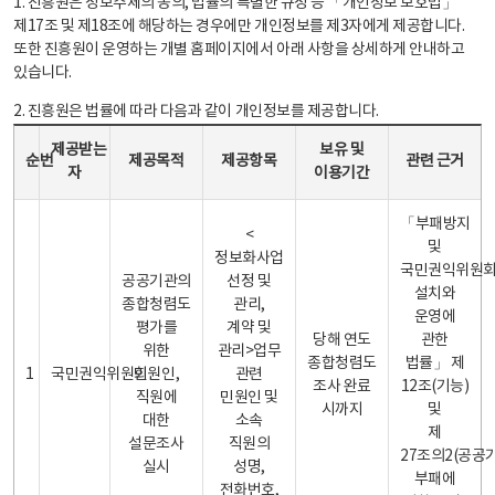
1. 진흥원은 정보주체의 동의, 법률의 특별한 규정 등 「개인정보 보호법」
제17조 및 제18조에 해당하는 경우에만 개인정보를 제3자에게 제공합니다.
또한 진흥원이 운영하는 개별 홈페이지에서 아래 사항을 상세하게 안내하고
있습니다.
2. 진흥원은 법률에 따라 다음과 같이 개인정보를 제공합니다.
개인정보 제공 안내표 - 순번, 제공받는자, 제공목적, 제공항목, 보유 및 이용기간 관련 근거로 구성
제공받는
보유 및
순번
제공목적
제공항목
관련 근거
자
이용기간
「부패방지
<
및
정보화사업
국민권익위원
공공기관의
선정 및
설치와
종합청렴도
관리,
운영에
평가를
계약 및
당해 연도
관한
위한
관리>업무
종합청렴도
법률」 제
1
국민권익위원회
민원인,
관련
조사 완료
12조(기능)
직원에
민원인 및
시까지
및
대한
소속
제
설문조사
직원의
27조의2(공공
실시
성명,
부패에
전화번호,