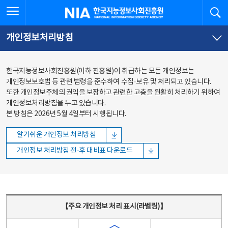
본문
전체메뉴
전체메뉴 열기
검
한국지능정보사회진흥원
바로가기
바로가기
개인정보처리방침
한국지능정보사회진흥원(이하 진흥원)이 취급하는 모든 개인정보는
개인정보보호법 등 관련 법령을 준수하여 수집·보유 및 처리되고 있습니다.
또한 개인정보주체의 권익을 보장하고 관련한 고충을 원활히 처리하기 위하여
개인정보처리방침을 두고 있습니다.
본 방침은 2026년 5월 4일부터 시행됩니다.
알기쉬운 개인정보 처리방침
개인정보 처리방침 전·후 대비표 다운로드
주요 개인정보 처리 표시(라벨링) - 주요 개인정보 처리 표시를 나타내는표
【주요 개인정보 처리 표시(라벨링)】