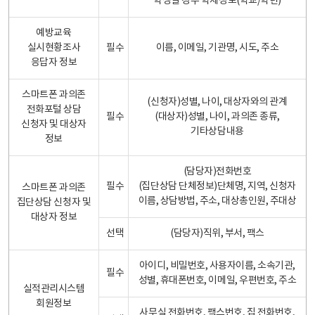
학생일 경우 학제정보(학교/학년)
예방교육
실시현황조사
필수
이름, 이메일, 기관명, 시도, 주소
응답자 정보
스마트폰 과의존
(신청자)성별, 나이, 대상자와의 관계
전화포털 상담
필수
(대상자)성별, 나이, 과의존 종류,
신청자 및 대상자
기타상담내용
정보
(담당자)전화번호
필수
(집단상담 단체정보)단체명, 지역, 신청자
스마트폰 과의존
이름, 상담방법, 주소, 대상총인원, 주대상
집단상담 신청자 및
대상자 정보
선택
(담당자)직위, 부서, 팩스
아이디, 비밀번호, 사용자이름, 소속기관,
필수
성별, 휴대폰번호, 이메일, 우편번호, 주소
실적관리시스템
회원정보
사무실 전화번호, 팩스번호, 집 전화번호,