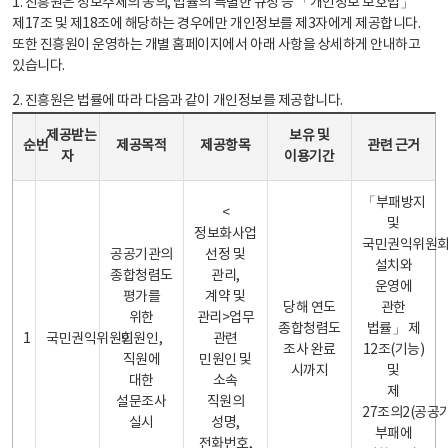
1. 진흥원은 정보주체의 동의, 법률의 특별한 규정 등 「개인정보 보호법」
제17조 및 제18조에 해당하는 경우에만 개인정보를 제3자에게 제공합니다.
또한 진흥원이 운영하는 개별 홈페이지에서 아래 사항을 상세하게 안내하고
있습니다.
2. 진흥원은 법률에 따라 다음과 같이 개인정보를 제공합니다.
개인정보 제공 안내표 - 순번, 제공받는자, 제공목적, 제공항목, 보유 및 이용기간 관련 근거로 구성
제공받는
보유 및
순번
제공목적
제공항목
관련 근거
자
이용기간
「부패방지
<
및
정보화사업
국민권익위원
공공기관의
선정 및
설치와
종합청렴도
관리,
운영에
평가를
계약 및
당해 연도
관한
위한
관리>업무
종합청렴도
법률」 제
1
국민권익위원회
민원인,
관련
조사 완료
12조(기능)
직원에
민원인 및
시까지
및
대한
소속
제
설문조사
직원의
27조의2(공공
실시
성명,
부패에
전화번호,