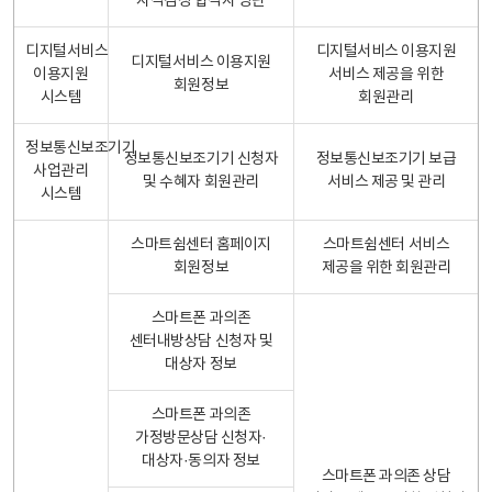
자격검정 합격자 명단
디지털서비스
디지털서비스 이용지원
디지털서비스 이용지원
이용지원
서비스 제공을 위한
회원정보
시스템
회원관리
정보통신보조기기
정보통신보조기기 신청자
정보통신보조기기 보급
사업관리
및 수혜자 회원관리
서비스 제공 및 관리
시스템
스마트쉼센터 홈페이지
스마트쉼센터 서비스
회원정보
제공을 위한 회원관리
스마트폰 과의존
센터내방상담 신청자 및
대상자 정보
스마트폰 과의존
가정방문상담 신청자·
대상자·동의자 정보
스마트폰 과의존 상담