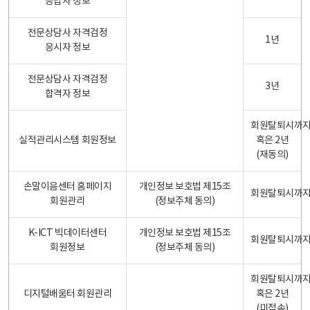
응답자 정보
전문상담사 자격검정
1년
응시자 정보
전문상담사 자격검정
3년
합격자 정보
회원탈퇴시까
실적관리시스템 회원정보
혹은 2년
(재동의)
손말이음센터 홈페이지
개인정보 보호법 제15조
회원탈퇴시까
회원관리
(정보주체 동의)
K-ICT 빅데이터센터
개인정보 보호법 제15조
회원탈퇴시까
회원정보
(정보주체 동의)
회원탈퇴시까
디지털배움터 회원관리
혹은 2년
(미접속)