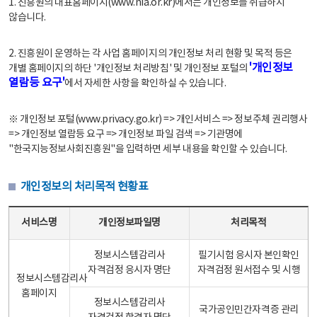
1. 진흥원의 대표홈페이지(www.nia.or.kr)에서는 개인정보를 취급하지
않습니다.
2. 진흥원이 운영하는 각 사업 홈페이지의 개인정보 처리 현황 및 목적 등은
'개인정보
개별 홈페이지의 하단 '개인정보 처리방침' 및 개인정보 포털의
열람등 요구'
에서 자세한 사항을 확인하실 수 있습니다.
※ 개인정보 포털(www.privacy.go.kr) => 개인서비스 => 정보주체 권리행사
=> 개인정보 열람등 요구 => 개인정보 파일 검색 => 기관명에
"한국지능정보사회진흥원"을 입력하면 세부 내용을 확인할 수 있습니다.
개인정보의 처리목적 현황표
개인정보의 처리목적 현황표 - 서비스명, 개인정보파일명, 처리목적으로 구성
서비스명
개인정보파일명
처리목적
정보시스템감리사
필기시험 응시자 본인확인
자격검정 응시자 명단
자격검정 원서접수 및 시행
정보시스템감리사
홈페이지
정보시스템감리사
국가공인민간자격증 관리