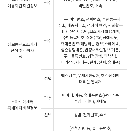
디지털서비스
이름, 휴대폰번호, 이메일, 아이디,
필수
이용지원 회원정보
비밀번호, 소속
이름, 비밀번호, 전화번호, 주민등록지
주소, 배송지주소, 경제적 여건, 사회활동
내용, 신청제품명, 보조기기 활용계획,
주민등록번호, 장애유형, 장애정도,
필수
휴대폰번호(해당하는 경우)수혜이력,
정보통신보조기기
심층상담내용, 법정대리인정보(이름,
신청 및 수혜자
주민등록번호, 법적관계, 연락처),
정보
대리작성자(이름, 관계, 전화, 휴대폰)
팩스번호, 부재시연락처, 청각장애인
선택
대리인 연락처
아이디, 이름, 휴대폰번호(본인 또는
필수
법정대리인), 이메일
스마트쉼센터
홈페이지 회원정보
선택
성별, 전화번호, 주소
(신청자)이름, 휴대폰번호,