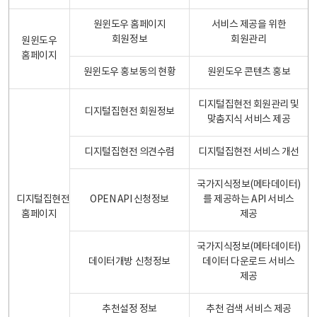
원윈도우 홈페이지
서비스 제공을 위한
회원정보
회원관리
원윈도우
홈페이지
원윈도우 홍보동의 현황
원윈도우 콘텐츠 홍보
디지털집현전 회원관리 및
디지털집현전 회원정보
맞춤지식 서비스 제공
디지털집현전 의견수렴
디지털집현전 서비스 개선
국가지식정보(메타데이터)
디지털집현전
OPEN API 신청정보
를 제공하는 API 서비스
홈페이지
제공
국가지식정보(메타데이터)
데이터개방 신청정보
데이터 다운로드 서비스
제공
추천설정 정보
추천 검색 서비스 제공