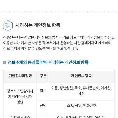
처리하는 개인정보 항목
진흥원은 다음과 같은 개인정보를 법적 근거로 정보주체의 개인정보를 수집 및
이용합니다. 자세한 사항은 각 부서에서 운영하는 서관 홈페이지에 게재하여
정보 주체가 확인할 수 있도록 안내를 하고 있습니다.
정보주체의 동의를 받아 처리하는 개인정보 항목
정보주체의 동의를 받아 처리하는 개인정보 항목 테이블 - 개인정보파일명, 구분, 개인정보 항목으로 구성
개인정보파일명
구분
개인정보 항목
이름, 생년월일, 주소, 휴대폰번호, 이메일,
필수
정보시스템감리사
사진
자격검정 응시자
명단
선택
소속, 직위, 전화번호