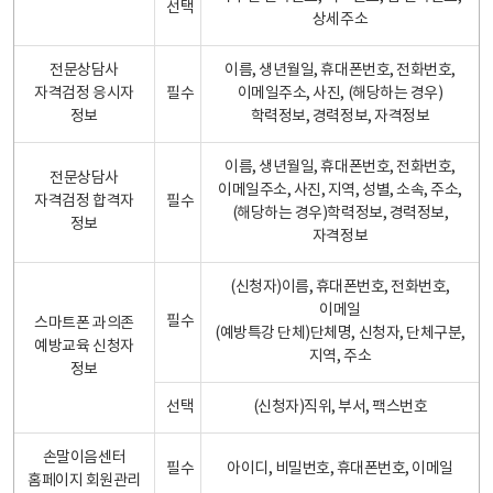
선택
상세주소
전문상담사
이름, 생년월일, 휴대폰번호, 전화번호,
자격검정 응시자
필수
이메일주소, 사진, (해당하는 경우)
정보
학력정보, 경력정보, 자격정보
이름, 생년월일, 휴대폰번호, 전화번호,
전문상담사
이메일주소, 사진, 지역, 성별, 소속, 주소,
자격검정 합격자
필수
(해당하는 경우)학력정보, 경력정보,
정보
자격정보
(신청자)이름, 휴대폰번호, 전화번호,
이메일
필수
스마트폰 과의존
(예방특강 단체)단체명, 신청자, 단체구분,
예방교육 신청자
지역, 주소
정보
선택
(신청자)직위, 부서, 팩스번호
손말이음센터
필수
아이디, 비밀번호, 휴대폰번호, 이메일
홈페이지 회원관리