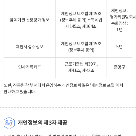
개인정보 :
개인정보 보호법 제15조
평가위원탈퇴
참여기관 선정평가 정보
(정보주체 동의) 소득세법
녹화영상 :
제145조, 제164조
1년
개인정보 보호법 제15조
제안서 접수정보
5년
(정보주체 동의)
근로기준법 제39조,
인사기록카드
준영구
제41조, 제42조
또한, 진흥원 각 부서에서 운영하는 개인정보 파일은
'개인정보 포털'
에서
안내하고 있습니다.
개인정보의 제3자 제공