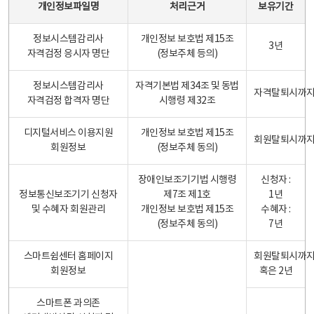
개인정보파일명
처리근거
보유기간
정보시스템감리사
개인정보 보호법 제15조
3년
자격검정 응시자 명단
(정보주체 등의)
정보시스템감리사
자격기본법 제34조 및 동법
자격탈퇴시까
자격검정 합격자 명단
시행령 제32조
디지털서비스 이용지원
개인정보 보호법 제15조
회원탈퇴시까
회원정보
(정보주체 동의)
장애인보조기기법 시행령
신청자 :
정보통신보조기기 신청자
제7조 제1호
1년
및 수혜자 회원관리
개인정보 보호법 제15조
수혜자 :
(정보주체 동의)
7년
스마트쉼센터 홈페이지
회원탈퇴시까
회원정보
혹은 2년
스마트폰 과의존