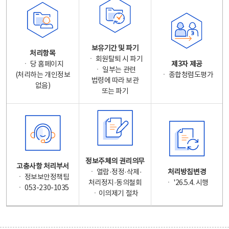
보유기간 및 파기
처리항목
ㆍ 회원탈퇴 시 파기
ㆍ 당 홈페이지
제3자 제공
ㆍ 일부는 관련
(처리하는 개인정보
ㆍ 종합청렴도평가
법령에 따라 보관
없음)
또는 파기
정보주체의 권리의무
고충사항 처리부서
ㆍ 열람·정정·삭제·
처리방침변경
ㆍ 정보보안정책팀
처리정지·동의철회
ㆍ '26.5.4. 시행
ㆍ 053-230-1035
ㆍ이의제기 절차