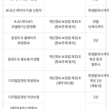
AI 공간 데이터 이용 신청자
회원탈퇴시까
K-AI 리더보드
개인정보 보호법 제15조
모델
모델평가신청현황
(정보주체 동의)
삭제시까지
원윈도우 홈페이지
개인정보 보호법 제15조
3년
회원정보
(정보주체 동의)
회원탈퇴시까
개인정보 보호법 제15조
원윈도우 홍보동의 현황
혹은 동의
(정보주체 동의)
철회시
회원탈퇴시까
개인정보 보호법 제15조
디지털집현전 회원정보
혹은 2년
(계약의이행)
(재동의)
디지털집현전 의견수렴
1년
OPEN API 신청정보