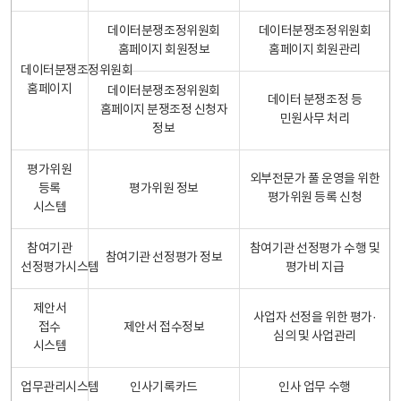
데이터분쟁조정위원회
데이터분쟁조정위원회
홈페이지 회원정보
홈페이지 회원관리
데이터분쟁조정위원회
홈페이지
데이터분쟁조정위원회
데이터 분쟁조정 등
홈페이지 분쟁조정 신청자
민원사무 처리
정보
평가위원
외부전문가 풀 운영을 위한
등록
평가위원 정보
평가위원 등록 신청
시스템
참여기관
참여기관 선정평가 수행 및
참여기관 선정평가 정보
선정평가시스템
평가비 지급
제안서
사업자 선정을 위한 평가·
접수
제안서 접수정보
심의 및 사업관리
시스템
업무관리시스템
인사기록카드
인사 업무 수행