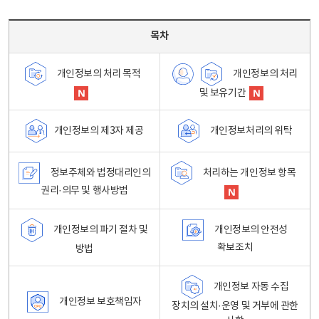
목차 - 개인정보 처리방침 목차를 나타내는표
목차
개인정보의 처리
개인정보의 처리 목적
및 보유기간
개인정보처리의 위탁
개인정보의 제3자 제공
정보주체와 법정대리인의
처리하는 개인정보 항목
권리·의무 및 행사방법
개인정보의 파기 절차 및
개인정보의 안전성
확보조치
방법
개인정보 자동 수집
개인정보 보호책임자
장치의 설치·운영 및 거부에 관한