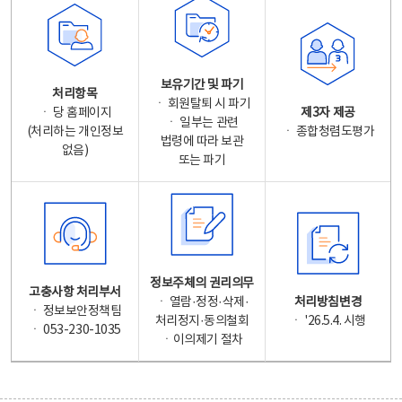
보유기간 및 파기
처리항목
ㆍ 회원탈퇴 시 파기
ㆍ 당 홈페이지
제3자 제공
ㆍ 일부는 관련
(처리하는 개인정보
ㆍ 종합청렴도평가
법령에 따라 보관
없음)
또는 파기
정보주체의 권리의무
고충사항 처리부서
ㆍ 열람·정정·삭제·
처리방침변경
ㆍ 정보보안정책팀
처리정지·동의철회
ㆍ '26.5.4. 시행
ㆍ 053-230-1035
ㆍ이의제기 절차