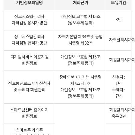
개인정보파일명
처리근거
보유기간
정보시스템감리사
개인정보 보호법 제15조
3년
자격검정 응시자 명단
(정보주체 등의)
정보시스템감리사
자격기본법 제34조 및 동법
자격탈퇴시까
자격검정 합격자 명단
시행령 제32조
디지털서비스 이용지원
개인정보 보호법 제15조
회원탈퇴시까
회원정보
(정보주체 동의)
장애인보조기기법 시행령
신청자 :
정보통신보조기기 신청자
제7조 제1호
1년
및 수혜자 회원관리
개인정보 보호법 제15조
수혜자 :
(정보주체 동의)
7년
스마트쉼센터 홈페이지
회원탈퇴시까
회원정보
혹은 2년
스마트폰 과의존