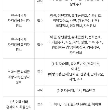
선택
상세주소
전문상담사
이름, 생년월일, 휴대폰번호, 전화번호,
자격검정 응시자
필수
이메일주소, 사진, (해당하는 경우)
정보
학력정보, 경력정보, 자격정보
이름, 생년월일, 휴대폰번호, 전화번호,
전문상담사
이메일주소, 사진, 지역, 성별, 소속, 주소,
자격검정 합격자
필수
(해당하는 경우)학력정보, 경력정보,
정보
자격정보
(신청자)이름, 휴대폰번호, 전화번호,
이메일
필수
스마트폰 과의존
(예방특강 단체)단체명, 신청자, 단체구분,
예방교육 신청자
지역, 주소
정보
선택
(신청자)직위, 부서, 팩스번호
손말이음센터
필수
아이디, 비밀번호, 휴대폰번호, 이메일
홈페이지 회원관리