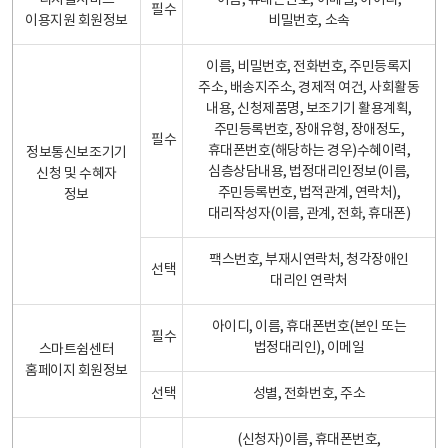
디지털서비스
이름, 휴대폰번호, 이메일, 아이디,
필수
이용지원 회원정보
비밀번호, 소속
이름, 비밀번호, 전화번호, 주민등록지
주소, 배송지주소, 경제적 여건, 사회활동
내용, 신청제품명, 보조기기 활용계획,
주민등록번호, 장애유형, 장애정도,
필수
휴대폰번호(해당하는 경우)수혜이력,
정보통신보조기기
심층상담내용, 법정대리인정보(이름,
신청 및 수혜자
주민등록번호, 법적관계, 연락처),
정보
대리작성자(이름, 관계, 전화, 휴대폰)
팩스번호, 부재시연락처, 청각장애인
선택
대리인 연락처
아이디, 이름, 휴대폰번호(본인 또는
필수
법정대리인), 이메일
스마트쉼센터
홈페이지 회원정보
선택
성별, 전화번호, 주소
(신청자)이름, 휴대폰번호,