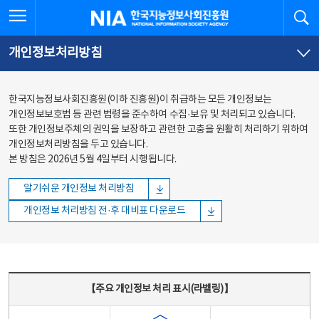
본문
전체메뉴
전체메뉴 열기
검
한국지능정보사회진흥원
바로가기
바로가기
개인정보처리방침
한국지능정보사회진흥원(이하 진흥원)이 취급하는 모든 개인정보는
개인정보보호법 등 관련 법령을 준수하여 수집·보유 및 처리되고 있습니다.
또한 개인정보주체의 권익을 보장하고 관련한 고충을 원활히 처리하기 위하여
개인정보처리방침을 두고 있습니다.
본 방침은 2026년 5월 4일부터 시행됩니다.
알기쉬운 개인정보 처리방침
개인정보 처리방침 전·후 대비표 다운로드
주요 개인정보 처리 표시(라벨링) - 주요 개인정보 처리 표시를 나타내는표
【주요 개인정보 처리 표시(라벨링)】