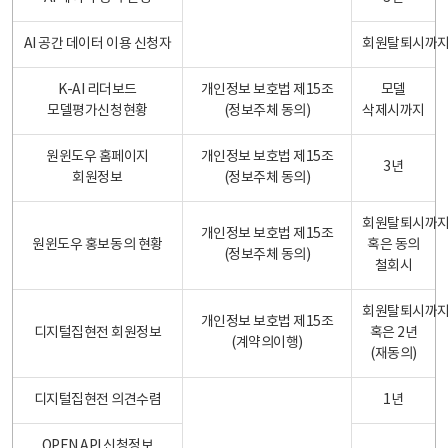
AI 공간 데이터 이용 신청자
회원탈퇴시까
K-AI 리더보드
개인정보 보호법 제15조
모델
모델평가신청현황
(정보주체 동의)
삭제시까지
원윈도우 홈페이지
개인정보 보호법 제15조
3년
회원정보
(정보주체 동의)
회원탈퇴시까
개인정보 보호법 제15조
원윈도우 홍보동의 현황
혹은 동의
(정보주체 동의)
철회시
회원탈퇴시까
개인정보 보호법 제15조
디지털집현전 회원정보
혹은 2년
(계약의이행)
(재동의)
디지털집현전 의견수렴
1년
OPEN API 신청정보