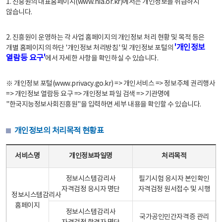
1. 진흥원의 대표홈페이지(www.nia.or.kr)에서는 개인정보를 취급하지
않습니다.
2. 진흥원이 운영하는 각 사업 홈페이지의 개인정보 처리 현황 및 목적 등은
'개인정보
개별 홈페이지의 하단 '개인정보 처리방침' 및 개인정보 포털의
열람등 요구'
에서 자세한 사항을 확인하실 수 있습니다.
※ 개인정보 포털(www.privacy.go.kr) => 개인서비스 => 정보주체 권리행사
=> 개인정보 열람등 요구 => 개인정보 파일 검색 => 기관명에
"한국지능정보사회진흥원"을 입력하면 세부 내용을 확인할 수 있습니다.
개인정보의 처리목적 현황표
개인정보의 처리목적 현황표 - 서비스명, 개인정보파일명, 처리목적으로 구성
서비스명
개인정보파일명
처리목적
정보시스템감리사
필기시험 응시자 본인확인
자격검정 응시자 명단
자격검정 원서접수 및 시행
정보시스템감리사
홈페이지
정보시스템감리사
국가공인민간자격증 관리