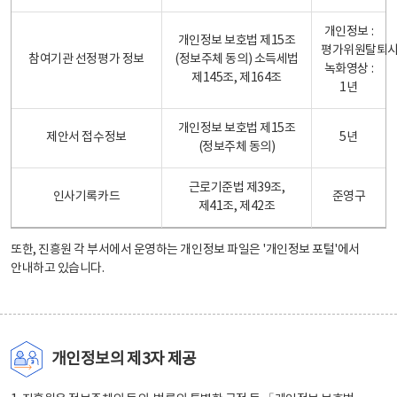
개인정보 :
개인정보 보호법 제15조
평가위원탈퇴
참여기관 선정평가 정보
(정보주체 동의) 소득세법
녹화영상 :
제145조, 제164조
1년
개인정보 보호법 제15조
제안서 접수정보
5년
(정보주체 동의)
근로기준법 제39조,
인사기록카드
준영구
제41조, 제42조
또한, 진흥원 각 부서에서 운영하는 개인정보 파일은
'개인정보 포털'
에서
안내하고 있습니다.
개인정보의 제3자 제공