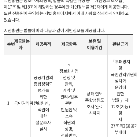
1. 진흥원은 정보주체의 동의, 법률의 특별한 규정 등 「개인정보 보호법」
제17조 및 제18조에 해당하는 경우에만 개인정보를 제3자에게 제공합니다.
또한 진흥원이 운영하는 개별 홈페이지에서 아래 사항을 상세하게 안내하고
있습니다.
2. 진흥원은 법률에 따라 다음과 같이 개인정보를 제공합니다.
개인정보 제공 안내표 - 순번, 제공받는자, 제공목적, 제공항목, 보유 및 이용기간 관련 근거로 구성
제공받는
보유 및
순번
제공목적
제공항목
관련 근거
자
이용기간
「부패방지
<
및
정보화사업
국민권익위원
공공기관의
선정 및
설치와
종합청렴도
관리,
운영에
평가를
계약 및
당해 연도
관한
위한
관리>업무
종합청렴도
법률」 제
1
국민권익위원회
민원인,
관련
조사 완료
12조(기능)
직원에
민원인 및
시까지
및
대한
소속
제
설문조사
직원의
27조의2(공공
실시
성명,
부패에
전화번호,