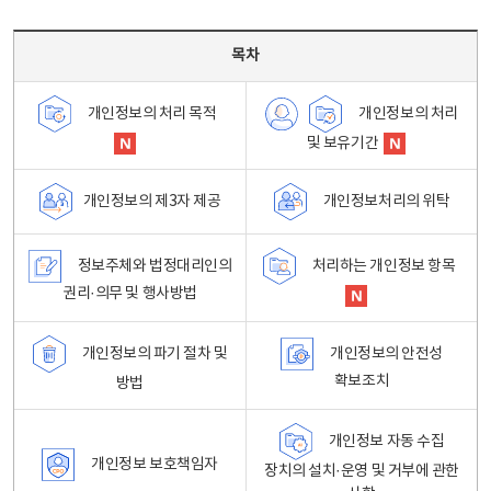
목차 - 개인정보 처리방침 목차를 나타내는표
목차
개인정보의 처리
개인정보의 처리 목적
및 보유기간
개인정보처리의 위탁
개인정보의 제3자 제공
정보주체와 법정대리인의
처리하는 개인정보 항목
권리·의무 및 행사방법
개인정보의 파기 절차 및
개인정보의 안전성
확보조치
방법
개인정보 자동 수집
개인정보 보호책임자
장치의 설치·운영 및 거부에 관한