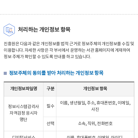
처리하는 개인정보 항목
진흥원은 다음과 같은 개인정보를 법적 근거로 정보주체의 개인정보를 수집 및
이용합니다. 자세한 사항은 각 부서에서 운영하는 서관 홈페이지에 게재하여
정보 주체가 확인할 수 있도록 안내를 하고 있습니다.
정보주체의 동의를 받아 처리하는 개인정보 항목
정보주체의 동의를 받아 처리하는 개인정보 항목 테이블 - 개인정보파일명, 구분, 개인정보 항목으로 구성
개인정보파일명
구분
개인정보 항목
이름, 생년월일, 주소, 휴대폰번호, 이메일,
필수
정보시스템감리사
사진
자격검정 응시자
명단
선택
소속, 직위, 전화번호