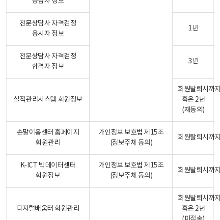
응답자 정보
전문상담사 자격검정
1년
응시자 정보
전문상담사 자격검정
3년
합격자 정보
회원탈퇴시까
실적관리시스템 회원정보
혹은 2년
(재동의)
손말이음센터 홈페이지
개인정보 보호법 제15조
회원탈퇴시까
회원관리
(정보주체 동의)
K-ICT 빅데이터센터
개인정보 보호법 제15조
회원탈퇴시까
회원정보
(정보주체 동의)
회원탈퇴시까
디지털배움터 회원관리
혹은 2년
(미접속)