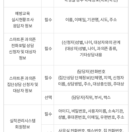
학생일 경우 학제정보(학교/학년)
예방교육
실시현황조사
필수
이름, 이메일, 기관명, 시도, 주소
응답자 정보
스마트폰 과의존
(신청자)성별, 나이, 대상자와의 관계
전화포털 상담
필수
(대상자)성별, 나이, 과의존 종류,
신청자 및 대상자
기타상담내용
정보
(담당자)전화번호
필수
(집단상담 단체정보)단체명, 지역, 신청자
스마트폰 과의존
이름, 상담방법, 주소, 대상총인원, 주대상
집단상담 신청자 및
대상자 정보
선택
(담당자)직위, 부서, 팩스
아이디, 비밀번호, 사용자이름, 소속기관,
필수
성별, 휴대폰번호, 이메일, 우편번호, 주소
실적관리시스템
회원정보
사무실 전화번호, 팩스번호, 집 전화번호,