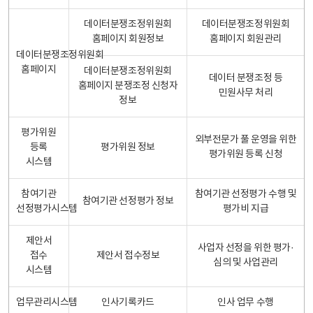
데이터분쟁조정위원회
데이터분쟁조정위원회
홈페이지 회원정보
홈페이지 회원관리
데이터분쟁조정위원회
홈페이지
데이터분쟁조정위원회
데이터 분쟁조정 등
홈페이지 분쟁조정 신청자
민원사무 처리
정보
평가위원
외부전문가 풀 운영을 위한
등록
평가위원 정보
평가위원 등록 신청
시스템
참여기관
참여기관 선정평가 수행 및
참여기관 선정평가 정보
선정평가시스템
평가비 지급
제안서
사업자 선정을 위한 평가·
접수
제안서 접수정보
심의 및 사업관리
시스템
업무관리시스템
인사기록카드
인사 업무 수행