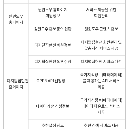
원윈도우 홈페이지
서비스 제공을 위한
회원정보
회원관리
원윈도우
홈페이지
원윈도우 홍보동의 현황
원윈도우 콘텐츠 홍보
디지털집현전 회원관리 및
디지털집현전 회원정보
맞춤지식 서비스 제공
디지털집현전 의견수렴
디지털집현전 서비스 개선
국가지식정보(메타데이터)
디지털집현전
OPEN API 신청정보
를 제공하는 API 서비스
홈페이지
제공
국가지식정보(메타데이터)
데이터개방 신청정보
데이터 다운로드 서비스
제공
추천설정 정보
추천 검색 서비스 제공