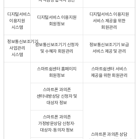
자격검정 합격자 명단
디지털서비스
디지털서비스 이용지원
디지털서비스 이용지원
이용지원
서비스 제공을 위한
회원정보
시스템
회원관리
정보통신보조기기
정보통신보조기기 신청자
정보통신보조기기 보급
사업관리
및 수혜자 회원관리
서비스 제공 및 관리
시스템
스마트쉼센터 홈페이지
스마트쉼센터 서비스
회원정보
제공을 위한 회원관리
스마트폰 과의존
센터내방상담 신청자 및
대상자 정보
스마트폰 과의존
가정방문상담 신청자·
대상자·동의자 정보
스마트폰 과의존 상담