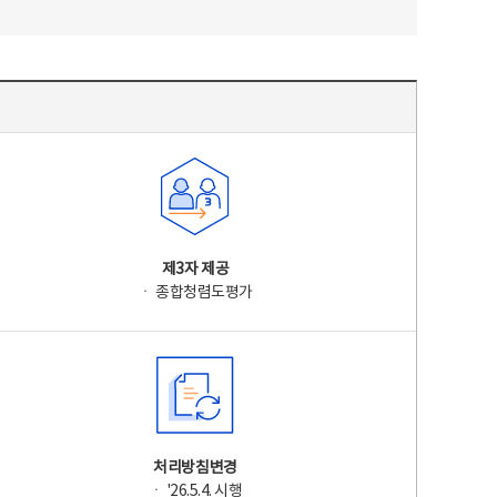
제3자 제공
ㆍ 종합청렴도평가
처리방침변경
ㆍ '26.5.4. 시행