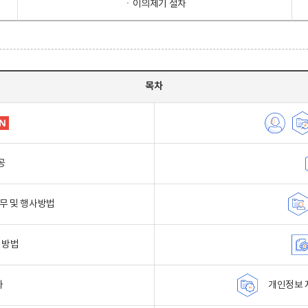
ㆍ이의제기 절차
목차
공
무 및 행사방법
 방법
자
개인정보 자