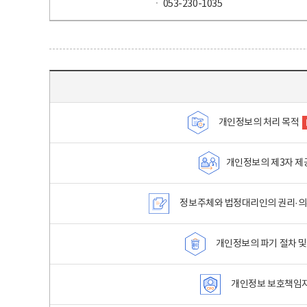
ㆍ 053-230-1035
목차 - 개인정보 처리방침 목차를 나타내는표
개인정보의 처리 목적
개인정보의 제3자 제
정보주체와 법정대리인의 권리·의
개인정보의 파기 절차 및
개인정보 보호책임