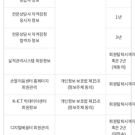
응답자 정보
전문상담사 자격검정
1년
응시자 정보
전문상담사 자격검정
3년
합격자 정보
회원탈퇴시까
실적관리시스템 회원정보
혹은 2년
(재동의)
손말이음센터 홈페이지
개인정보 보호법 제15조
회원탈퇴시까
회원관리
(정보주체 동의)
K-ICT 빅데이터센터
개인정보 보호법 제15조
회원탈퇴시까
회원정보
(정보주체 동의)
회원탈퇴시까
디지털배움터 회원관리
혹은 2년
(미접속)