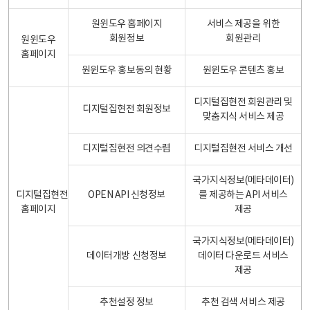
원윈도우 홈페이지
서비스 제공을 위한
회원정보
회원관리
원윈도우
홈페이지
원윈도우 홍보동의 현황
원윈도우 콘텐츠 홍보
디지털집현전 회원관리 및
디지털집현전 회원정보
맞춤지식 서비스 제공
디지털집현전 의견수렴
디지털집현전 서비스 개선
국가지식정보(메타데이터)
디지털집현전
OPEN API 신청정보
를 제공하는 API 서비스
홈페이지
제공
국가지식정보(메타데이터)
데이터개방 신청정보
데이터 다운로드 서비스
제공
추천설정 정보
추천 검색 서비스 제공