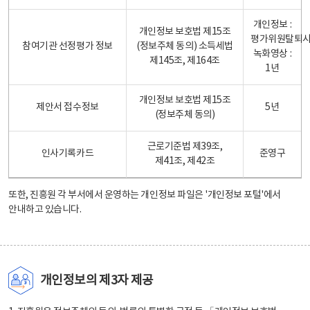
개인정보 :
개인정보 보호법 제15조
평가위원탈퇴
참여기관 선정평가 정보
(정보주체 동의) 소득세법
녹화영상 :
제145조, 제164조
1년
개인정보 보호법 제15조
제안서 접수정보
5년
(정보주체 동의)
근로기준법 제39조,
인사기록카드
준영구
제41조, 제42조
또한, 진흥원 각 부서에서 운영하는 개인정보 파일은
'개인정보 포털'
에서
안내하고 있습니다.
개인정보의 제3자 제공