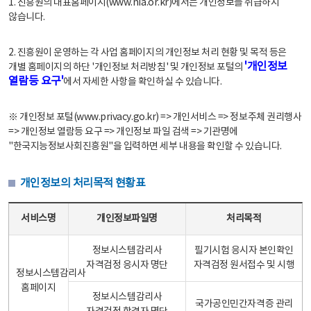
1. 진흥원의 대표홈페이지(www.nia.or.kr)에서는 개인정보를 취급하지
않습니다.
2. 진흥원이 운영하는 각 사업 홈페이지의 개인정보 처리 현황 및 목적 등은
'개인정보
개별 홈페이지의 하단 '개인정보 처리방침' 및 개인정보 포털의
열람등 요구'
에서 자세한 사항을 확인하실 수 있습니다.
※ 개인정보 포털(www.privacy.go.kr) => 개인서비스 => 정보주체 권리행사
=> 개인정보 열람등 요구 => 개인정보 파일 검색 => 기관명에
"한국지능정보사회진흥원"을 입력하면 세부 내용을 확인할 수 있습니다.
개인정보의 처리목적 현황표
개인정보의 처리목적 현황표 - 서비스명, 개인정보파일명, 처리목적으로 구성
서비스명
개인정보파일명
처리목적
정보시스템감리사
필기시험 응시자 본인확인
자격검정 응시자 명단
자격검정 원서접수 및 시행
정보시스템감리사
홈페이지
정보시스템감리사
국가공인민간자격증 관리