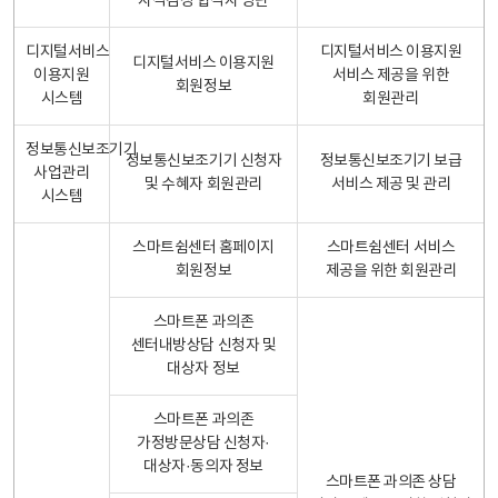
자격검정 합격자 명단
디지털서비스
디지털서비스 이용지원
디지털서비스 이용지원
이용지원
서비스 제공을 위한
회원정보
시스템
회원관리
정보통신보조기기
정보통신보조기기 신청자
정보통신보조기기 보급
사업관리
및 수혜자 회원관리
서비스 제공 및 관리
시스템
스마트쉼센터 홈페이지
스마트쉼센터 서비스
회원정보
제공을 위한 회원관리
스마트폰 과의존
센터내방상담 신청자 및
대상자 정보
스마트폰 과의존
가정방문상담 신청자·
대상자·동의자 정보
스마트폰 과의존 상담