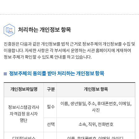
처리하는 개인정보 항목
진흥원은 다음과 같은 개인정보를 법적 근거로 정보주체의 개인정보를 수집 및
이용합니다. 자세한 사항은 각 부서에서 운영하는 서관 홈페이지에 게재하여
정보 주체가 확인할 수 있도록 안내를 하고 있습니다.
정보주체의 동의를 받아 처리하는 개인정보 항목
정보주체의 동의를 받아 처리하는 개인정보 항목 테이블 - 개인정보파일명, 구분, 개인정보 항목으로 구성
개인정보파일명
구분
개인정보 항목
이름, 생년월일, 주소, 휴대폰번호, 이메일,
필수
정보시스템감리사
사진
자격검정 응시자
명단
선택
소속, 직위, 전화번호