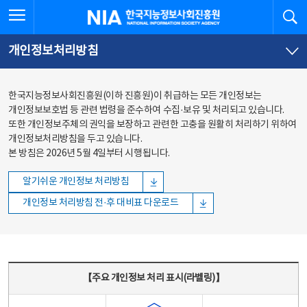
본문
전체메뉴
전체메뉴 열기
검
한국지능정보사회진흥원
바로가기
바로가기
개인정보처리방침
한국지능정보사회진흥원(이하 진흥원)이 취급하는 모든 개인정보는
개인정보보호법 등 관련 법령을 준수하여 수집·보유 및 처리되고 있습니다.
또한 개인정보주체의 권익을 보장하고 관련한 고충을 원활히 처리하기 위하여
개인정보처리방침을 두고 있습니다.
본 방침은 2026년 5월 4일부터 시행됩니다.
알기쉬운 개인정보 처리방침
개인정보 처리방침 전·후 대비표 다운로드
주요 개인정보 처리 표시(라벨링) - 주요 개인정보 처리 표시를 나타내는표
【주요 개인정보 처리 표시(라벨링)】