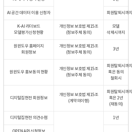
AI 공간 데이터 이용 신청자
회원탈퇴시까
K-AI 리더보드
개인정보 보호법 제15조
모델
모델평가신청현황
(정보주체 동의)
삭제시까지
원윈도우 홈페이지
개인정보 보호법 제15조
3년
회원정보
(정보주체 동의)
회원탈퇴시까
개인정보 보호법 제15조
원윈도우 홍보동의 현황
혹은 동의
(정보주체 동의)
철회시
회원탈퇴시까
개인정보 보호법 제15조
디지털집현전 회원정보
혹은 2년
(계약의이행)
(재동의)
디지털집현전 의견수렴
1년
OPEN API 신청정보