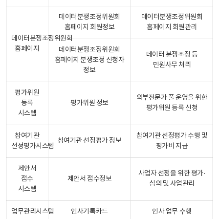
데이터분쟁조정위원회
데이터분쟁조정위원회
홈페이지 회원정보
홈페이지 회원관리
데이터분쟁조정위원회
홈페이지
데이터분쟁조정위원회
데이터 분쟁조정 등
홈페이지 분쟁조정 신청자
민원사무 처리
정보
평가위원
외부전문가 풀 운영을 위한
등록
평가위원 정보
평가위원 등록 신청
시스템
참여기관
참여기관 선정평가 수행 및
참여기관 선정평가 정보
선정평가시스템
평가비 지급
제안서
사업자 선정을 위한 평가·
접수
제안서 접수정보
심의 및 사업관리
시스템
업무관리시스템
인사기록카드
인사 업무 수행