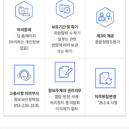
보유기간 및 파기
처리항목
ㆍ 회원탈퇴 시 파기
ㆍ 당 홈페이지
제3자 제공
ㆍ 일부는 관련
(처리하는 개인정보
ㆍ 종합청렴도평가
법령에 따라 보관
없음)
또는 파기
정보주체의 권리의무
고충사항 처리부서
ㆍ 열람·정정·삭제·
처리방침변경
ㆍ 정보보안정책팀
처리정지·동의철회
ㆍ '26.5.4. 시행
ㆍ 053-230-1035
ㆍ이의제기 절차