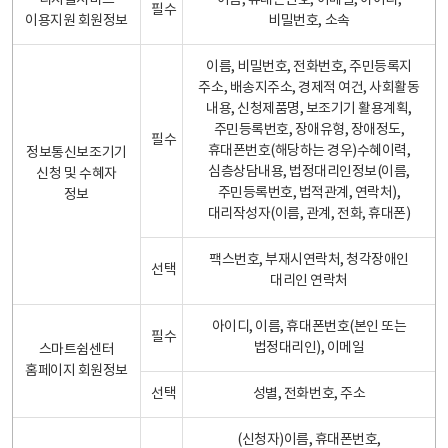
디지털서비스
이름, 휴대폰번호, 이메일, 아이디,
필수
이용지원 회원정보
비밀번호, 소속
이름, 비밀번호, 전화번호, 주민등록지
주소, 배송지주소, 경제적 여건, 사회활동
내용, 신청제품명, 보조기기 활용계획,
주민등록번호, 장애유형, 장애정도,
필수
휴대폰번호(해당하는 경우)수혜이력,
정보통신보조기기
심층상담내용, 법정대리인정보(이름,
신청 및 수혜자
주민등록번호, 법적관계, 연락처),
정보
대리작성자(이름, 관계, 전화, 휴대폰)
팩스번호, 부재시연락처, 청각장애인
선택
대리인 연락처
아이디, 이름, 휴대폰번호(본인 또는
필수
법정대리인), 이메일
스마트쉼센터
홈페이지 회원정보
선택
성별, 전화번호, 주소
(신청자)이름, 휴대폰번호,