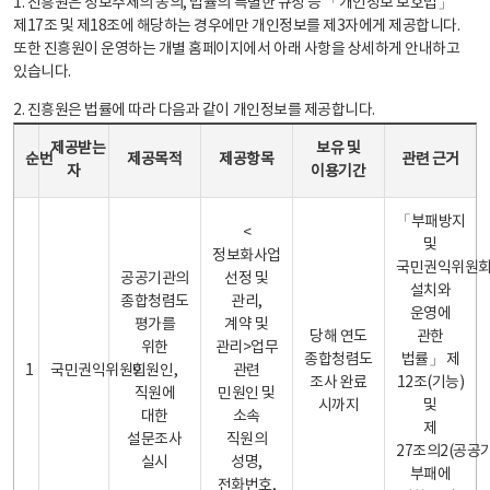
1. 진흥원은 정보주체의 동의, 법률의 특별한 규정 등 「개인정보 보호법」
제17조 및 제18조에 해당하는 경우에만 개인정보를 제3자에게 제공합니다.
또한 진흥원이 운영하는 개별 홈페이지에서 아래 사항을 상세하게 안내하고
있습니다.
2. 진흥원은 법률에 따라 다음과 같이 개인정보를 제공합니다.
개인정보 제공 안내표 - 순번, 제공받는자, 제공목적, 제공항목, 보유 및 이용기간 관련 근거로 구성
제공받는
보유 및
순번
제공목적
제공항목
관련 근거
자
이용기간
「부패방지
<
및
정보화사업
국민권익위원
공공기관의
선정 및
설치와
종합청렴도
관리,
운영에
평가를
계약 및
당해 연도
관한
위한
관리>업무
종합청렴도
법률」 제
1
국민권익위원회
민원인,
관련
조사 완료
12조(기능)
직원에
민원인 및
시까지
및
대한
소속
제
설문조사
직원의
27조의2(공공
실시
성명,
부패에
전화번호,