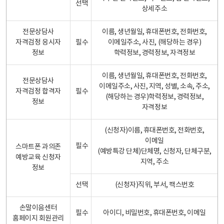
선택
상세주소
전문상담사
이름, 생년월일, 휴대폰번호, 전화번호,
자격검정 응시자
필수
이메일주소, 사진, (해당하는 경우)
정보
학력정보, 경력정보, 자격정보
이름, 생년월일, 휴대폰번호, 전화번호,
전문상담사
이메일주소, 사진, 지역, 성별, 소속, 주소,
자격검정 합격자
필수
(해당하는 경우)학력정보, 경력정보,
정보
자격정보
(신청자)이름, 휴대폰번호, 전화번호,
이메일
필수
스마트폰 과의존
(예방특강 단체)단체명, 신청자, 단체구분,
예방교육 신청자
지역, 주소
정보
선택
(신청자)직위, 부서, 팩스번호
손말이음센터
필수
아이디, 비밀번호, 휴대폰번호, 이메일
홈페이지 회원관리