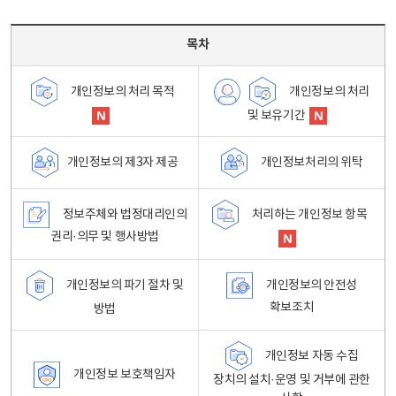
목차 - 개인정보 처리방침 목차를 나타내는표
목차
개인정보의 처리
개인정보의 처리 목적
및 보유기간
개인정보처리의 위탁
개인정보의 제3자 제공
정보주체와 법정대리인의
처리하는 개인정보 항목
권리·의무 및 행사방법
개인정보의 파기 절차 및
개인정보의 안전성
확보조치
방법
개인정보 자동 수집
개인정보 보호책임자
장치의 설치·운영 및 거부에 관한