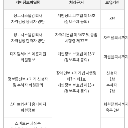
개인정보파일명
처리근거
보유기간
정보시스템감리사
개인정보 보호법 제15조
3년
자격검정 응시자 명단
(정보주체 등의)
정보시스템감리사
자격기본법 제34조 및 동법
자격탈퇴시까
자격검정 합격자 명단
시행령 제32조
디지털서비스 이용지원
개인정보 보호법 제15조
회원탈퇴시까
회원정보
(정보주체 동의)
장애인보조기기법 시행령
신청자 :
정보통신보조기기 신청자
제7조 제1호
1년
및 수혜자 회원관리
개인정보 보호법 제15조
수혜자 :
(정보주체 동의)
7년
스마트쉼센터 홈페이지
회원탈퇴시까
회원정보
혹은 2년
스마트폰 과의존