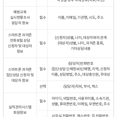
학생일 경우 학제정보(학교/학년)
예방교육
실시현황조사
필수
이름, 이메일, 기관명, 시도, 주소
응답자 정보
스마트폰 과의존
(신청자)성별, 나이, 대상자와의 관계
전화포털 상담
필수
(대상자)성별, 나이, 과의존 종류,
신청자 및 대상자
기타상담내용
정보
(담당자)전화번호
필수
(집단상담 단체정보)단체명, 지역, 신청자
스마트폰 과의존
이름, 상담방법, 주소, 대상총인원, 주대상
집단상담 신청자 및
대상자 정보
선택
(담당자)직위, 부서, 팩스
아이디, 비밀번호, 사용자이름, 소속기관,
필수
성별, 휴대폰번호, 이메일, 우편번호, 주소
실적관리시스템
회원정보
사무실 전화번호, 팩스번호, 집 전화번호,