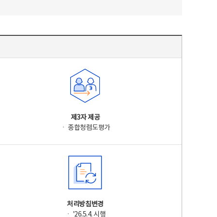
제3자 제공
ㆍ 종합청렴도평가
처리방침변경
ㆍ '26.5.4. 시행