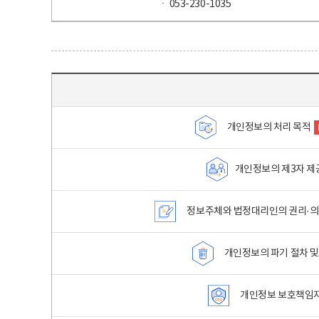
ㆍ 053-230-1035
목차 - 개인정보 처리방침 목차를 나타내는표
개인정보의 처리 목적
개인정보의 제3자 제
정보주체와 법정대리인의 권리·의
개인정보의 파기 절차 및
개인정보 보호책임