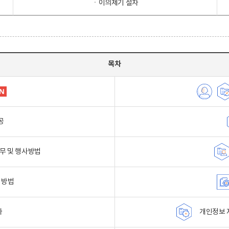
ㆍ이의제기 절차
목차
공
무 및 행사방법
 방법
자
개인정보 자