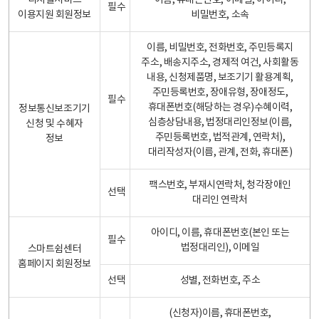
디지털서비스
이름, 휴대폰번호, 이메일, 아이디,
필수
이용지원 회원정보
비밀번호, 소속
이름, 비밀번호, 전화번호, 주민등록지
주소, 배송지주소, 경제적 여건, 사회활동
내용, 신청제품명, 보조기기 활용계획,
주민등록번호, 장애유형, 장애정도,
필수
휴대폰번호(해당하는 경우)수혜이력,
정보통신보조기기
심층상담내용, 법정대리인정보(이름,
신청 및 수혜자
주민등록번호, 법적관계, 연락처),
정보
대리작성자(이름, 관계, 전화, 휴대폰)
팩스번호, 부재시연락처, 청각장애인
선택
대리인 연락처
아이디, 이름, 휴대폰번호(본인 또는
필수
법정대리인), 이메일
스마트쉼센터
홈페이지 회원정보
선택
성별, 전화번호, 주소
(신청자)이름, 휴대폰번호,