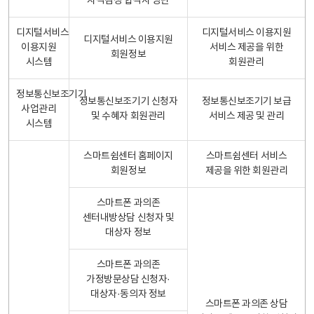
자격검정 합격자 명단
디지털서비스
디지털서비스 이용지원
디지털서비스 이용지원
이용지원
서비스 제공을 위한
회원정보
시스템
회원관리
정보통신보조기기
정보통신보조기기 신청자
정보통신보조기기 보급
사업관리
및 수혜자 회원관리
서비스 제공 및 관리
시스템
스마트쉼센터 홈페이지
스마트쉼센터 서비스
회원정보
제공을 위한 회원관리
스마트폰 과의존
센터내방상담 신청자 및
대상자 정보
스마트폰 과의존
가정방문상담 신청자·
대상자·동의자 정보
스마트폰 과의존 상담