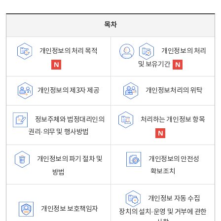
목차 - 개인정보 처리방침 목차를 나타내는표
목차
개인정보의 처리
개인정보의 처리 목적
및 보유기간
개인정보처리의 위탁
개인정보의 제3자 제공
정보주체와 법정대리인의
처리하는 개인정보 항목
권리·의무 및 행사방법
개인정보의 파기 절차 및
개인정보의 안전성
확보조치
방법
개인정보 자동 수집
개인정보 보호책임자
장치의 설치·운영 및 거부에 관한