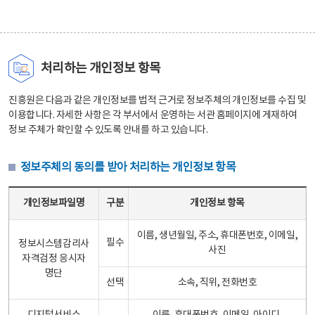
처리하는 개인정보 항목
진흥원은 다음과 같은 개인정보를 법적 근거로 정보주체의 개인정보를 수집 및
이용합니다. 자세한 사항은 각 부서에서 운영하는 서관 홈페이지에 게재하여
정보 주체가 확인할 수 있도록 안내를 하고 있습니다.
정보주체의 동의를 받아 처리하는 개인정보 항목
정보주체의 동의를 받아 처리하는 개인정보 항목 테이블 - 개인정보파일명, 구분, 개인정보 항목으로 구성
개인정보파일명
구분
개인정보 항목
이름, 생년월일, 주소, 휴대폰번호, 이메일,
필수
정보시스템감리사
사진
자격검정 응시자
명단
선택
소속, 직위, 전화번호