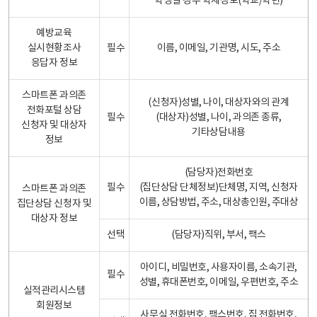
학생일 경우 학제정보(학교/학년)
예방교육
실시현황조사
필수
이름, 이메일, 기관명, 시도, 주소
응답자 정보
스마트폰 과의존
(신청자)성별, 나이, 대상자와의 관계
전화포털 상담
필수
(대상자)성별, 나이, 과의존 종류,
신청자 및 대상자
기타상담내용
정보
(담당자)전화번호
필수
(집단상담 단체정보)단체명, 지역, 신청자
스마트폰 과의존
이름, 상담방법, 주소, 대상총인원, 주대상
집단상담 신청자 및
대상자 정보
선택
(담당자)직위, 부서, 팩스
아이디, 비밀번호, 사용자이름, 소속기관,
필수
성별, 휴대폰번호, 이메일, 우편번호, 주소
실적관리시스템
회원정보
사무실 전화번호, 팩스번호, 집 전화번호,