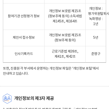
개인정보 :
개인정보 보호법 제15조
평가위원탈퇴
참여기관 선정평가 정보
(정보주체 동의) 소득세법
녹화영상 :
제145조, 제164조
1년
개인정보 보호법 제15조
제안서 접수정보
5년
(정보주체 동의)
근로기준법 제39조,
인사기록카드
준영구
제41조, 제42조
또한, 진흥원 각 부서에서 운영하는 개인정보 파일은
'개인정보 포털'
에서
안내하고 있습니다.
개인정보의 제3자 제공