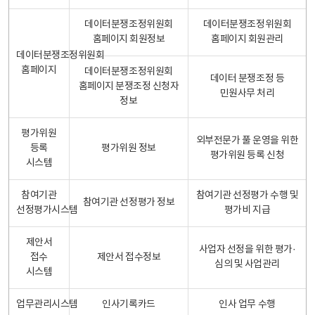
데이터분쟁조정위원회
데이터분쟁조정위원회
홈페이지 회원정보
홈페이지 회원관리
데이터분쟁조정위원회
홈페이지
데이터분쟁조정위원회
데이터 분쟁조정 등
홈페이지 분쟁조정 신청자
민원사무 처리
정보
평가위원
외부전문가 풀 운영을 위한
등록
평가위원 정보
평가위원 등록 신청
시스템
참여기관
참여기관 선정평가 수행 및
참여기관 선정평가 정보
선정평가시스템
평가비 지급
제안서
사업자 선정을 위한 평가·
접수
제안서 접수정보
심의 및 사업관리
시스템
업무관리시스템
인사기록카드
인사 업무 수행