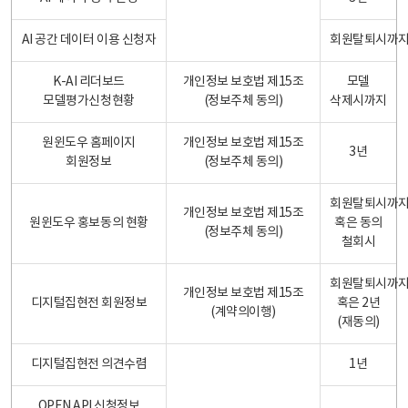
AI 공간 데이터 이용 신청자
회원탈퇴시까
K-AI 리더보드
개인정보 보호법 제15조
모델
모델평가신청현황
(정보주체 동의)
삭제시까지
원윈도우 홈페이지
개인정보 보호법 제15조
3년
회원정보
(정보주체 동의)
회원탈퇴시까
개인정보 보호법 제15조
원윈도우 홍보동의 현황
혹은 동의
(정보주체 동의)
철회시
회원탈퇴시까
개인정보 보호법 제15조
디지털집현전 회원정보
혹은 2년
(계약의이행)
(재동의)
디지털집현전 의견수렴
1년
OPEN API 신청정보