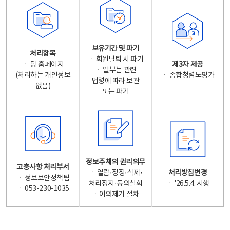
보유기간 및 파기
처리항목
ㆍ 회원탈퇴 시 파기
ㆍ 당 홈페이지
제3자 제공
ㆍ 일부는 관련
(처리하는 개인정보
ㆍ 종합청렴도평가
법령에 따라 보관
없음)
또는 파기
정보주체의 권리의무
고충사항 처리부서
ㆍ 열람·정정·삭제·
처리방침변경
ㆍ 정보보안정책팀
처리정지·동의철회
ㆍ '26.5.4. 시행
ㆍ 053-230-1035
ㆍ이의제기 절차