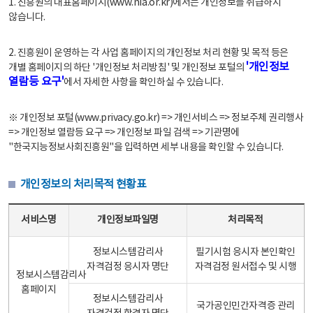
1. 진흥원의 대표홈페이지(www.nia.or.kr)에서는 개인정보를 취급하지
않습니다.
2. 진흥원이 운영하는 각 사업 홈페이지의 개인정보 처리 현황 및 목적 등은
'개인정보
개별 홈페이지의 하단 '개인정보 처리방침' 및 개인정보 포털의
열람등 요구'
에서 자세한 사항을 확인하실 수 있습니다.
※ 개인정보 포털(www.privacy.go.kr) => 개인서비스 => 정보주체 권리행사
=> 개인정보 열람등 요구 => 개인정보 파일 검색 => 기관명에
"한국지능정보사회진흥원"을 입력하면 세부 내용을 확인할 수 있습니다.
개인정보의 처리목적 현황표
개인정보의 처리목적 현황표 - 서비스명, 개인정보파일명, 처리목적으로 구성
서비스명
개인정보파일명
처리목적
정보시스템감리사
필기시험 응시자 본인확인
자격검정 응시자 명단
자격검정 원서접수 및 시행
정보시스템감리사
홈페이지
정보시스템감리사
국가공인민간자격증 관리