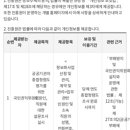
1. 진흥원은 정보주체의 동의, 법률의 특별한 규정 등 「개인정보 보호법」
제17조 및 제18조에 해당하는 경우에만 개인정보를 제3자에게 제공합니다.
또한 진흥원이 운영하는 개별 홈페이지에서 아래 사항을 상세하게 안내하고
있습니다.
2. 진흥원은 법률에 따라 다음과 같이 개인정보를 제공합니다.
개인정보 제공 안내표 - 순번, 제공받는자, 제공목적, 제공항목, 보유 및 이용기간 관련 근거로 구성
제공받는
보유 및
순번
제공목적
제공항목
관련 근거
자
이용기간
「부패방지
<
및
정보화사업
국민권익위원
공공기관의
선정 및
설치와
종합청렴도
관리,
운영에
평가를
계약 및
당해 연도
관한
위한
관리>업무
종합청렴도
법률」 제
1
국민권익위원회
민원인,
관련
조사 완료
12조(기능)
직원에
민원인 및
시까지
및
대한
소속
제
설문조사
직원의
27조의2(공공
실시
성명,
부패에
전화번호,