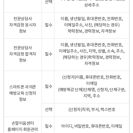
선택
상세주소
전문상담사
이름, 생년월일, 휴대폰번호, 전화번호,
자격검정 응시자
필수
이메일주소, 사진, (해당하는 경우)
정보
학력정보, 경력정보, 자격정보
이름, 생년월일, 휴대폰번호, 전화번호,
전문상담사
이메일주소, 사진, 지역, 성별, 소속, 주소,
자격검정 합격자
필수
(해당하는 경우)학력정보, 경력정보,
정보
자격정보
(신청자)이름, 휴대폰번호, 전화번호,
이메일
필수
스마트폰 과의존
(예방특강 단체)단체명, 신청자, 단체구분,
예방교육 신청자
지역, 주소
정보
선택
(신청자)직위, 부서, 팩스번호
손말이음센터
필수
아이디, 비밀번호, 휴대폰번호, 이메일
홈페이지 회원관리