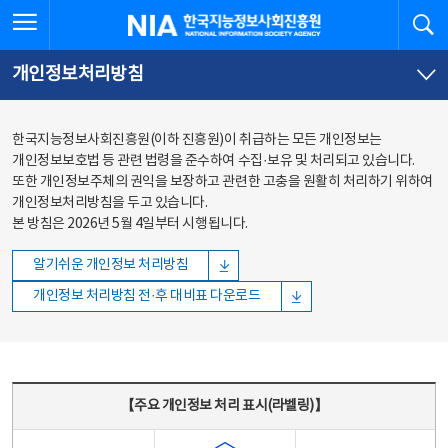
본문
전체메뉴
전체메뉴 열기
검
한국지능정보사회진흥원
바로가기
바로가기
개인정보처리방침
한국지능정보사회진흥원(이하 진흥원)이 취급하는 모든 개인정보는
개인정보보호법 등 관련 법령을 준수하여 수집·보유 및 처리되고 있습니다.
또한 개인정보주체의 권익을 보장하고 관련한 고충을 원활히 처리하기 위하여
개인정보처리방침을 두고 있습니다.
본 방침은 2026년 5월 4일부터 시행됩니다.
알기쉬운 개인정보 처리방침
개인정보 처리방침 전·후 대비표 다운로드
주요 개인정보 처리 표시(라벨링) - 주요 개인정보 처리 표시를 나타내는표
【주요 개인정보 처리 표시(라벨링)】