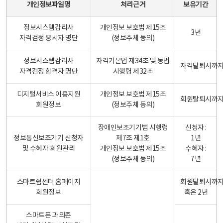
개인정보파일명
처리근거
보유기간
정보시스템감리사
개인정보 보호법 제15조
3년
자격검정 응시자 명단
(정보주체 등의)
정보시스템감리사
자격기본법 제34조 및 동법
자격탈퇴시까
자격검정 합격자 명단
시행령 제32조
디지털서비스 이용지원
개인정보 보호법 제15조
회원탈퇴시까
회원정보
(정보주체 동의)
장애인보조기기법 시행령
신청자 :
정보통신보조기기 신청자
제7조 제1호
1년
및 수혜자 회원관리
개인정보 보호법 제15조
수혜자 :
(정보주체 동의)
7년
스마트쉼센터 홈페이지
회원탈퇴시까
회원정보
혹은 2년
스마트폰 과의존