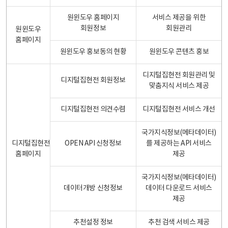
원윈도우 홈페이지
서비스 제공을 위한
회원정보
회원관리
원윈도우
홈페이지
원윈도우 홍보동의 현황
원윈도우 콘텐츠 홍보
디지털집현전 회원관리 및
디지털집현전 회원정보
맞춤지식 서비스 제공
디지털집현전 의견수렴
디지털집현전 서비스 개선
국가지식정보(메타데이터)
디지털집현전
OPEN API 신청정보
를 제공하는 API 서비스
홈페이지
제공
국가지식정보(메타데이터)
데이터개방 신청정보
데이터 다운로드 서비스
제공
추천설정 정보
추천 검색 서비스 제공