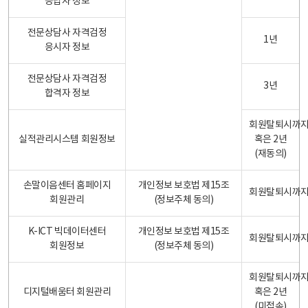
응답자 정보
전문상담사 자격검정
1년
응시자 정보
전문상담사 자격검정
3년
합격자 정보
회원탈퇴시까
실적관리시스템 회원정보
혹은 2년
(재동의)
손말이음센터 홈페이지
개인정보 보호법 제15조
회원탈퇴시까
회원관리
(정보주체 동의)
K-ICT 빅데이터센터
개인정보 보호법 제15조
회원탈퇴시까
회원정보
(정보주체 동의)
회원탈퇴시까
디지털배움터 회원관리
혹은 2년
(미접속)