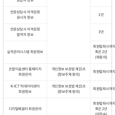
응답자 정보
전문상담사 자격검정
1년
응시자 정보
전문상담사 자격검정
3년
합격자 정보
회원탈퇴시까
실적관리시스템 회원정보
혹은 2년
(재동의)
손말이음센터 홈페이지
개인정보 보호법 제15조
회원탈퇴시까
회원관리
(정보주체 동의)
K-ICT 빅데이터센터
개인정보 보호법 제15조
회원탈퇴시까
회원정보
(정보주체 동의)
회원탈퇴시까
디지털배움터 회원관리
혹은 2년
(미접속)