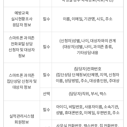
학생일 경우 학제정보(학교/학년)
예방교육
실시현황조사
필수
이름, 이메일, 기관명, 시도, 주소
응답자 정보
스마트폰 과의존
(신청자)성별, 나이, 대상자와의 관계
전화포털 상담
필수
(대상자)성별, 나이, 과의존 종류,
신청자 및 대상자
기타상담내용
정보
(담당자)전화번호
필수
(집단상담 단체정보)단체명, 지역, 신청자
스마트폰 과의존
이름, 상담방법, 주소, 대상총인원, 주대상
집단상담 신청자 및
대상자 정보
선택
(담당자)직위, 부서, 팩스
아이디, 비밀번호, 사용자이름, 소속기관,
필수
성별, 휴대폰번호, 이메일, 우편번호, 주소
실적관리시스템
회원정보
사무실 전화번호, 팩스번호, 집 전화번호,