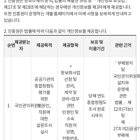
1. 진흥원은 정보주체의 동의, 법률의 특별한 규정 등 「개인정보 보호법」
제17조 및 제18조에 해당하는 경우에만 개인정보를 제3자에게 제공합니다.
또한 진흥원이 운영하는 개별 홈페이지에서 아래 사항을 상세하게 안내하고
있습니다.
2. 진흥원은 법률에 따라 다음과 같이 개인정보를 제공합니다.
개인정보 제공 안내표 - 순번, 제공받는자, 제공목적, 제공항목, 보유 및 이용기간 관련 근거로 구성
제공받는
보유 및
순번
제공목적
제공항목
관련 근거
자
이용기간
「부패방지
<
및
정보화사업
국민권익위원
공공기관의
선정 및
설치와
종합청렴도
관리,
운영에
평가를
계약 및
당해 연도
관한
위한
관리>업무
종합청렴도
법률」 제
1
국민권익위원회
민원인,
관련
조사 완료
12조(기능)
직원에
민원인 및
시까지
및
대한
소속
제
설문조사
직원의
27조의2(공공
실시
성명,
부패에
전화번호,