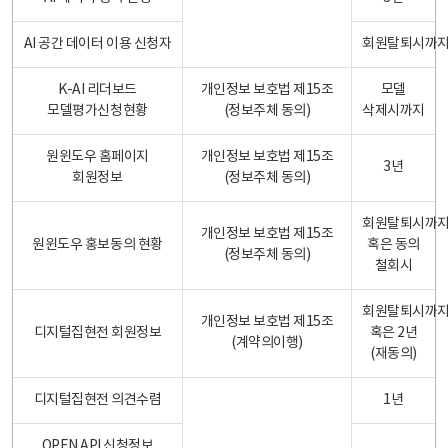
AI 공간 데이터 이용 신청자
회원탈퇴시까
K-AI 리더보드
개인정보 보호법 제15조
모델
모델평가신청현황
(정보주체 동의)
삭제시까지
원윈도우 홈페이지
개인정보 보호법 제15조
3년
회원정보
(정보주체 동의)
회원탈퇴시까
개인정보 보호법 제15조
원윈도우 홍보동의 현황
혹은 동의
(정보주체 동의)
철회시
회원탈퇴시까
개인정보 보호법 제15조
디지털집현전 회원정보
혹은 2년
(계약의이행)
(재동의)
디지털집현전 의견수렴
1년
OPEN API 신청정보