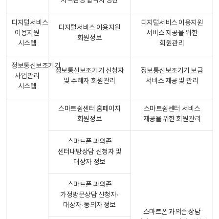
자격검정 합격자 명단
디지털서비스
디지털서비스 이용지원
디지털서비스 이용지원
이용지원
서비스 제공을 위한
회원정보
시스템
회원관리
정보통신보조기기
정보통신보조기기 신청자
정보통신보조기기 보급
사업관리
및 수혜자 회원관리
서비스 제공 및 관리
시스템
스마트쉼센터 홈페이지
스마트쉼센터 서비스
회원정보
제공을 위한 회원관리
스마트폰 과의존
센터내방상담 신청자 및
대상자 정보
스마트폰 과의존
가정방문상담 신청자·
대상자·동의자 정보
스마트폰 과의존 상담