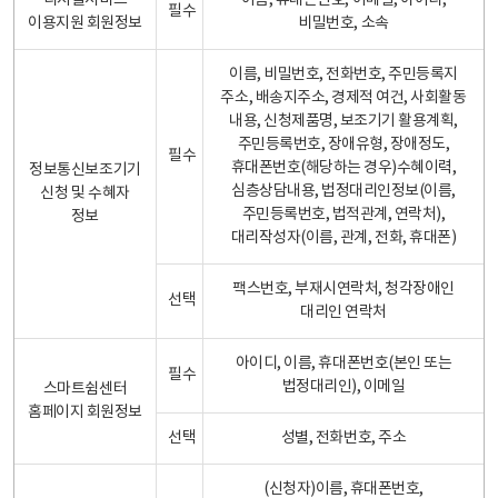
디지털서비스
이름, 휴대폰번호, 이메일, 아이디,
필수
이용지원 회원정보
비밀번호, 소속
이름, 비밀번호, 전화번호, 주민등록지
주소, 배송지주소, 경제적 여건, 사회활동
내용, 신청제품명, 보조기기 활용계획,
주민등록번호, 장애유형, 장애정도,
필수
휴대폰번호(해당하는 경우)수혜이력,
정보통신보조기기
심층상담내용, 법정대리인정보(이름,
신청 및 수혜자
주민등록번호, 법적관계, 연락처),
정보
대리작성자(이름, 관계, 전화, 휴대폰)
팩스번호, 부재시연락처, 청각장애인
선택
대리인 연락처
아이디, 이름, 휴대폰번호(본인 또는
필수
법정대리인), 이메일
스마트쉼센터
홈페이지 회원정보
선택
성별, 전화번호, 주소
(신청자)이름, 휴대폰번호,