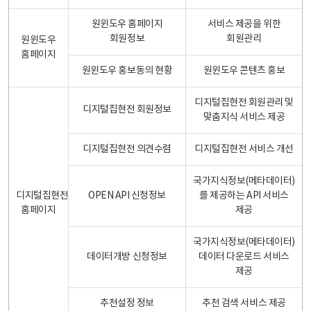
원윈도우 홈페이지
서비스 제공을 위한
회원정보
회원관리
원윈도우
홈페이지
원윈도우 홍보동의 현황
원윈도우 콘텐츠 홍보
디지털집현전 회원관리 및
디지털집현전 회원정보
맞춤지식 서비스 제공
디지털집현전 의견수렴
디지털집현전 서비스 개선
국가지식정보(메타데이터)
디지털집현전
OPEN API 신청정보
를 제공하는 API 서비스
홈페이지
제공
국가지식정보(메타데이터)
데이터개방 신청정보
데이터 다운로드 서비스
제공
추천설정 정보
추천 검색 서비스 제공