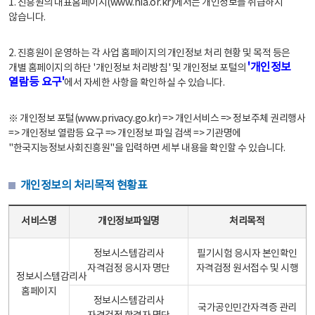
1. 진흥원의 대표홈페이지(www.nia.or.kr)에서는 개인정보를 취급하지
않습니다.
2. 진흥원이 운영하는 각 사업 홈페이지의 개인정보 처리 현황 및 목적 등은
'개인정보
개별 홈페이지의 하단 '개인정보 처리방침' 및 개인정보 포털의
열람등 요구'
에서 자세한 사항을 확인하실 수 있습니다.
※ 개인정보 포털(www.privacy.go.kr) => 개인서비스 => 정보주체 권리행사
=> 개인정보 열람등 요구 => 개인정보 파일 검색 => 기관명에
"한국지능정보사회진흥원"을 입력하면 세부 내용을 확인할 수 있습니다.
개인정보의 처리목적 현황표
개인정보의 처리목적 현황표 - 서비스명, 개인정보파일명, 처리목적으로 구성
서비스명
개인정보파일명
처리목적
정보시스템감리사
필기시험 응시자 본인확인
자격검정 응시자 명단
자격검정 원서접수 및 시행
정보시스템감리사
홈페이지
정보시스템감리사
국가공인민간자격증 관리