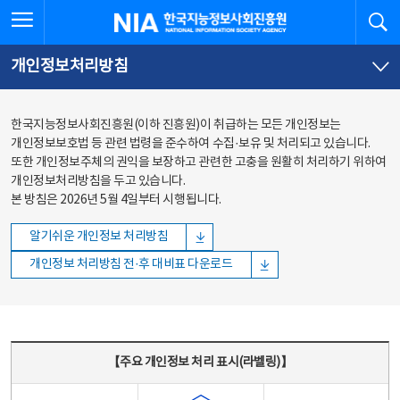
본문
전체메뉴
전체메뉴 열기
검
한국지능정보사회진흥원
바로가기
바로가기
개인정보처리방침
한국지능정보사회진흥원(이하 진흥원)이 취급하는 모든 개인정보는
개인정보보호법 등 관련 법령을 준수하여 수집·보유 및 처리되고 있습니다.
또한 개인정보주체의 권익을 보장하고 관련한 고충을 원활히 처리하기 위하여
개인정보처리방침을 두고 있습니다.
본 방침은 2026년 5월 4일부터 시행됩니다.
알기쉬운 개인정보 처리방침
개인정보 처리방침 전·후 대비표 다운로드
주요 개인정보 처리 표시(라벨링) - 주요 개인정보 처리 표시를 나타내는표
【주요 개인정보 처리 표시(라벨링)】