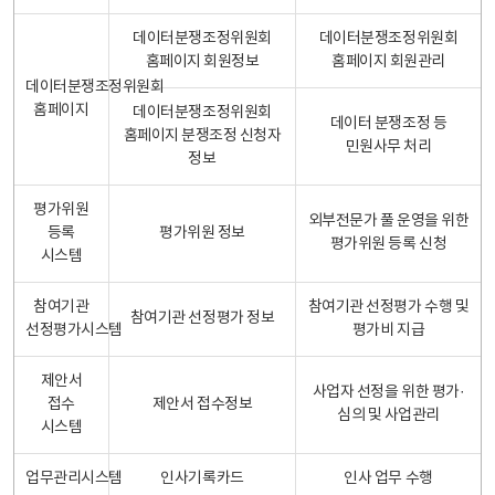
데이터분쟁조정위원회
데이터분쟁조정위원회
홈페이지 회원정보
홈페이지 회원관리
데이터분쟁조정위원회
홈페이지
데이터분쟁조정위원회
데이터 분쟁조정 등
홈페이지 분쟁조정 신청자
민원사무 처리
정보
평가위원
외부전문가 풀 운영을 위한
등록
평가위원 정보
평가위원 등록 신청
시스템
참여기관
참여기관 선정평가 수행 및
참여기관 선정평가 정보
선정평가시스템
평가비 지급
제안서
사업자 선정을 위한 평가·
접수
제안서 접수정보
심의 및 사업관리
시스템
업무관리시스템
인사기록카드
인사 업무 수행