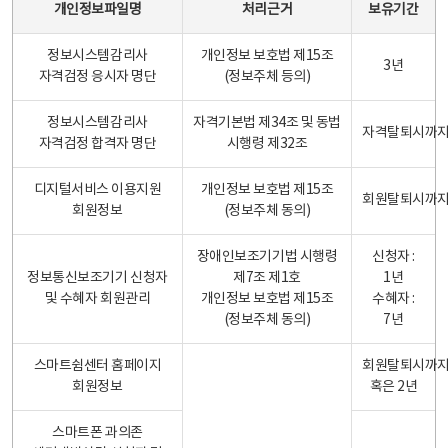
개인정보파일명
처리근거
보유기간
정보시스템감리사
개인정보 보호법 제15조
3년
자격검정 응시자 명단
(정보주체 등의)
정보시스템감리사
자격기본법 제34조 및 동법
자격탈퇴시까
자격검정 합격자 명단
시행령 제32조
디지털서비스 이용지원
개인정보 보호법 제15조
회원탈퇴시까
회원정보
(정보주체 동의)
장애인보조기기법 시행령
신청자 :
정보통신보조기기 신청자
제7조 제1호
1년
및 수혜자 회원관리
개인정보 보호법 제15조
수혜자 :
(정보주체 동의)
7년
스마트쉼센터 홈페이지
회원탈퇴시까
회원정보
혹은 2년
스마트폰 과의존