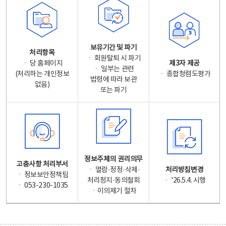
보유기간 및 파기
처리항목
ㆍ 회원탈퇴 시 파기
ㆍ 당 홈페이지
제3자 제공
ㆍ 일부는 관련
(처리하는 개인정보
ㆍ 종합청렴도평가
법령에 따라 보관
없음)
또는 파기
정보주체의 권리의무
고충사항 처리부서
ㆍ 열람·정정·삭제·
처리방침변경
ㆍ 정보보안정책팀
처리정지·동의철회
ㆍ '26.5.4. 시행
ㆍ 053-230-1035
ㆍ이의제기 절차