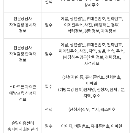
선택
상세주소
전문상담사
이름, 생년월일, 휴대폰번호, 전화번호,
자격검정 응시자
필수
이메일주소, 사진, (해당하는 경우)
정보
학력정보, 경력정보, 자격정보
이름, 생년월일, 휴대폰번호, 전화번호,
전문상담사
이메일주소, 사진, 지역, 성별, 소속, 주소,
자격검정 합격자
필수
(해당하는 경우)학력정보, 경력정보,
정보
자격정보
(신청자)이름, 휴대폰번호, 전화번호,
이메일
필수
스마트폰 과의존
(예방특강 단체)단체명, 신청자, 단체구분,
예방교육 신청자
지역, 주소
정보
선택
(신청자)직위, 부서, 팩스번호
손말이음센터
필수
아이디, 비밀번호, 휴대폰번호, 이메일
홈페이지 회원관리