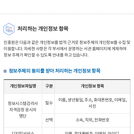
처리하는 개인정보 항목
진흥원은 다음과 같은 개인정보를 법적 근거로 정보주체의 개인정보를 수집 및
이용합니다. 자세한 사항은 각 부서에서 운영하는 서관 홈페이지에 게재하여
정보 주체가 확인할 수 있도록 안내를 하고 있습니다.
정보주체의 동의를 받아 처리하는 개인정보 항목
정보주체의 동의를 받아 처리하는 개인정보 항목 테이블 - 개인정보파일명, 구분, 개인정보 항목으로 구성
개인정보파일명
구분
개인정보 항목
이름, 생년월일, 주소, 휴대폰번호, 이메일,
필수
정보시스템감리사
사진
자격검정 응시자
명단
선택
소속, 직위, 전화번호