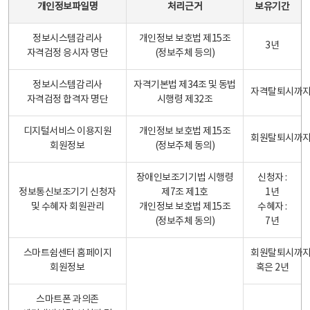
개인정보파일명
처리근거
보유기간
정보시스템감리사
개인정보 보호법 제15조
3년
자격검정 응시자 명단
(정보주체 등의)
정보시스템감리사
자격기본법 제34조 및 동법
자격탈퇴시까
자격검정 합격자 명단
시행령 제32조
디지털서비스 이용지원
개인정보 보호법 제15조
회원탈퇴시까
회원정보
(정보주체 동의)
장애인보조기기법 시행령
신청자 :
정보통신보조기기 신청자
제7조 제1호
1년
및 수혜자 회원관리
개인정보 보호법 제15조
수혜자 :
(정보주체 동의)
7년
스마트쉼센터 홈페이지
회원탈퇴시까
회원정보
혹은 2년
스마트폰 과의존