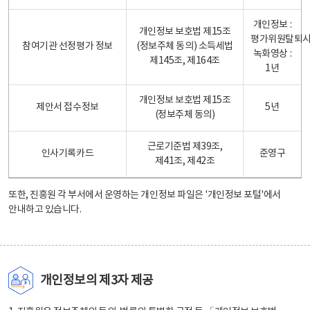
개인정보 :
개인정보 보호법 제15조
평가위원탈퇴
참여기관 선정평가 정보
(정보주체 동의) 소득세법
녹화영상 :
제145조, 제164조
1년
개인정보 보호법 제15조
제안서 접수정보
5년
(정보주체 동의)
근로기준법 제39조,
인사기록카드
준영구
제41조, 제42조
또한, 진흥원 각 부서에서 운영하는 개인정보 파일은
'개인정보 포털'
에서
안내하고 있습니다.
개인정보의 제3자 제공