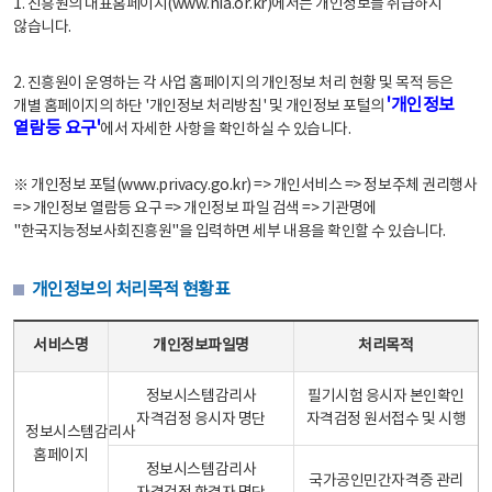
1. 진흥원의 대표홈페이지(www.nia.or.kr)에서는 개인정보를 취급하지
않습니다.
2. 진흥원이 운영하는 각 사업 홈페이지의 개인정보 처리 현황 및 목적 등은
'개인정보
개별 홈페이지의 하단 '개인정보 처리방침' 및 개인정보 포털의
열람등 요구'
에서 자세한 사항을 확인하실 수 있습니다.
※ 개인정보 포털(www.privacy.go.kr) => 개인서비스 => 정보주체 권리행사
=> 개인정보 열람등 요구 => 개인정보 파일 검색 => 기관명에
"한국지능정보사회진흥원"을 입력하면 세부 내용을 확인할 수 있습니다.
개인정보의 처리목적 현황표
개인정보의 처리목적 현황표 - 서비스명, 개인정보파일명, 처리목적으로 구성
서비스명
개인정보파일명
처리목적
정보시스템감리사
필기시험 응시자 본인확인
자격검정 응시자 명단
자격검정 원서접수 및 시행
정보시스템감리사
홈페이지
정보시스템감리사
국가공인민간자격증 관리