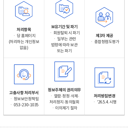
보유기간 및 파기
처리항목
ㆍ 회원탈퇴 시 파기
ㆍ 당 홈페이지
제3자 제공
ㆍ 일부는 관련
(처리하는 개인정보
ㆍ 종합청렴도평가
법령에 따라 보관
없음)
또는 파기
정보주체의 권리의무
고충사항 처리부서
ㆍ 열람·정정·삭제·
처리방침변경
ㆍ 정보보안정책팀
처리정지·동의철회
ㆍ '26.5.4. 시행
ㆍ 053-230-1035
ㆍ이의제기 절차