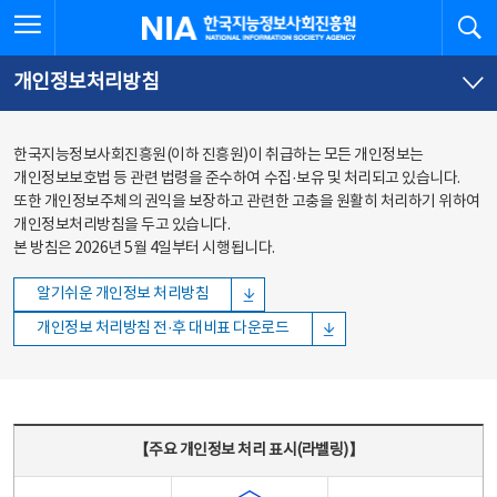
본문
전체메뉴
전체메뉴 열기
검
한국지능정보사회진흥원
바로가기
바로가기
개인정보처리방침
한국지능정보사회진흥원(이하 진흥원)이 취급하는 모든 개인정보는
개인정보보호법 등 관련 법령을 준수하여 수집·보유 및 처리되고 있습니다.
또한 개인정보주체의 권익을 보장하고 관련한 고충을 원활히 처리하기 위하여
개인정보처리방침을 두고 있습니다.
본 방침은 2026년 5월 4일부터 시행됩니다.
알기쉬운 개인정보 처리방침
개인정보 처리방침 전·후 대비표 다운로드
주요 개인정보 처리 표시(라벨링) - 주요 개인정보 처리 표시를 나타내는표
【주요 개인정보 처리 표시(라벨링)】