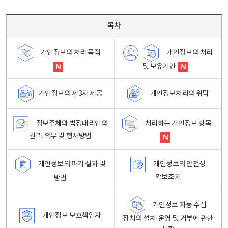
목차 - 개인정보 처리방침 목차를 나타내는표
목차
개인정보의 처리
개인정보의 처리 목적
및 보유기간
개인정보처리의 위탁
개인정보의 제3자 제공
정보주체와 법정대리인의
처리하는 개인정보 항목
권리·의무 및 행사방법
개인정보의 파기 절차 및
개인정보의 안전성
확보조치
방법
개인정보 자동 수집
개인정보 보호책임자
장치의 설치·운영 및 거부에 관한