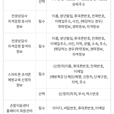
선택
상세주소
전문상담사
이름, 생년월일, 휴대폰번호, 전화번호,
자격검정 응시자
필수
이메일주소, 사진, (해당하는 경우)
정보
학력정보, 경력정보, 자격정보
이름, 생년월일, 휴대폰번호, 전화번호,
전문상담사
이메일주소, 사진, 지역, 성별, 소속, 주소,
자격검정 합격자
필수
(해당하는 경우)학력정보, 경력정보,
정보
자격정보
(신청자)이름, 휴대폰번호, 전화번호,
이메일
필수
스마트폰 과의존
(예방특강 단체)단체명, 신청자, 단체구분,
예방교육 신청자
지역, 주소
정보
선택
(신청자)직위, 부서, 팩스번호
손말이음센터
필수
아이디, 비밀번호, 휴대폰번호, 이메일
홈페이지 회원관리