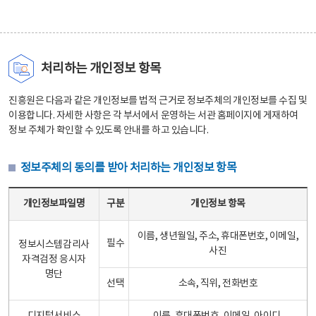
처리하는 개인정보 항목
진흥원은 다음과 같은 개인정보를 법적 근거로 정보주체의 개인정보를 수집 및
이용합니다. 자세한 사항은 각 부서에서 운영하는 서관 홈페이지에 게재하여
정보 주체가 확인할 수 있도록 안내를 하고 있습니다.
정보주체의 동의를 받아 처리하는 개인정보 항목
정보주체의 동의를 받아 처리하는 개인정보 항목 테이블 - 개인정보파일명, 구분, 개인정보 항목으로 구성
개인정보파일명
구분
개인정보 항목
이름, 생년월일, 주소, 휴대폰번호, 이메일,
필수
정보시스템감리사
사진
자격검정 응시자
명단
선택
소속, 직위, 전화번호