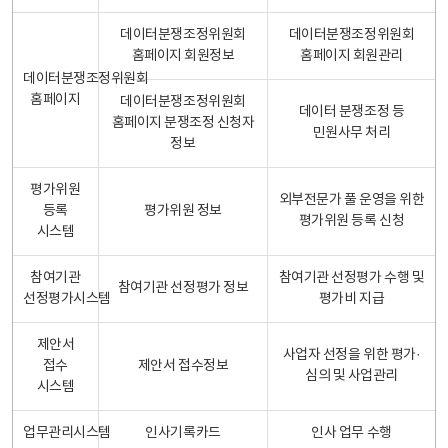
데이터분쟁조정위원회
데이터분쟁조정위원회
홈페이지 회원정보
홈페이지 회원관리
데이터분쟁조정위원회
홈페이지
데이터분쟁조정위원회
데이터 분쟁조정 등
홈페이지 분쟁조정 신청자
민원사무 처리
정보
평가위원
외부전문가 풀 운영을 위한
등록
평가위원 정보
평가위원 등록 신청
시스템
참여기관
참여기관 선정평가 수행 및
참여기관 선정평가 정보
선정평가시스템
평가비 지급
제안서
사업자 선정을 위한 평가·
접수
제안서 접수정보
심의 및 사업관리
시스템
업무관리시스템
인사기록카드
인사 업무 수행