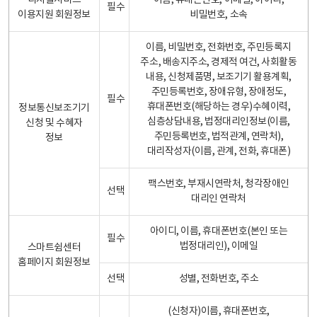
디지털서비스
이름, 휴대폰번호, 이메일, 아이디,
필수
이용지원 회원정보
비밀번호, 소속
이름, 비밀번호, 전화번호, 주민등록지
주소, 배송지주소, 경제적 여건, 사회활동
내용, 신청제품명, 보조기기 활용계획,
주민등록번호, 장애유형, 장애정도,
필수
휴대폰번호(해당하는 경우)수혜이력,
정보통신보조기기
심층상담내용, 법정대리인정보(이름,
신청 및 수혜자
주민등록번호, 법적관계, 연락처),
정보
대리작성자(이름, 관계, 전화, 휴대폰)
팩스번호, 부재시연락처, 청각장애인
선택
대리인 연락처
아이디, 이름, 휴대폰번호(본인 또는
필수
법정대리인), 이메일
스마트쉼센터
홈페이지 회원정보
선택
성별, 전화번호, 주소
(신청자)이름, 휴대폰번호,