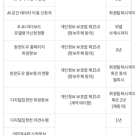
AI 공간 데이터 이용 신청자
회원탈퇴시까
K-AI 리더보드
개인정보 보호법 제15조
모델
모델평가신청현황
(정보주체 동의)
삭제시까지
원윈도우 홈페이지
개인정보 보호법 제15조
3년
회원정보
(정보주체 동의)
회원탈퇴시까
개인정보 보호법 제15조
원윈도우 홍보동의 현황
혹은 동의
(정보주체 동의)
철회시
회원탈퇴시까
개인정보 보호법 제15조
디지털집현전 회원정보
혹은 2년
(계약의이행)
(재동의)
디지털집현전 의견수렴
1년
OPEN API 신청정보