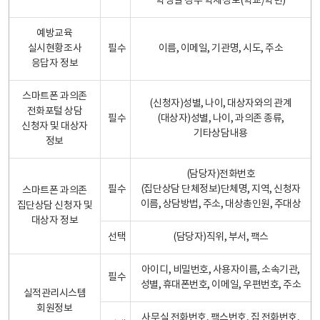
학생일 경우 학제정보(학교/학년)
예방교육
실시현황조사
필수
이름, 이메일, 기관명, 시도, 주소
응답자 정보
스마트폰 과의존
(신청자)성별, 나이, 대상자와의 관계
전화포털 상담
필수
(대상자)성별, 나이, 과의존 종류,
신청자 및 대상자
기타상담내용
정보
(담당자)전화번호
필수
(집단상담 단체정보)단체명, 지역, 신청자
스마트폰 과의존
이름, 상담방법, 주소, 대상총인원, 주대상
집단상담 신청자 및
대상자 정보
선택
(담당자)직위, 부서, 팩스
아이디, 비밀번호, 사용자이름, 소속기관,
필수
성별, 휴대폰번호, 이메일, 우편번호, 주소
실적관리시스템
회원정보
사무실 전화번호, 팩스번호, 집 전화번호,