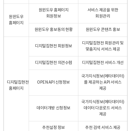
원윈도우 홈페이지
서비스 제공을 위한
회원정보
회원관리
원윈도우
홈페이지
원윈도우 홍보동의 현황
원윈도우 콘텐츠 홍보
디지털집현전 회원관리 및
디지털집현전 회원정보
맞춤지식 서비스 제공
디지털집현전 의견수렴
디지털집현전 서비스 개선
국가지식정보(메타데이터)
디지털집현전
OPEN API 신청정보
를 제공하는 API 서비스
홈페이지
제공
국가지식정보(메타데이터)
데이터개방 신청정보
데이터 다운로드 서비스
제공
추천설정 정보
추천 검색 서비스 제공