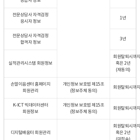
응답자 정보
전문상담사 자격검정
1년
응시자 정보
전문상담사 자격검정
3년
합격자 정보
회원탈퇴시까
실적관리시스템 회원정보
혹은 2년
(재동의)
손말이음센터 홈페이지
개인정보 보호법 제15조
회원탈퇴시까
회원관리
(정보주체 동의)
K-ICT 빅데이터센터
개인정보 보호법 제15조
회원탈퇴시까
회원정보
(정보주체 동의)
회원탈퇴시까
디지털배움터 회원관리
혹은 2년
(미접속)