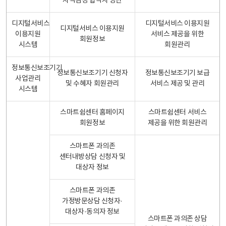
자격검정 합격자 명단
디지털서비스
디지털서비스 이용지원
디지털서비스 이용지원
이용지원
서비스 제공을 위한
회원정보
시스템
회원관리
정보통신보조기기
정보통신보조기기 신청자
정보통신보조기기 보급
사업관리
및 수혜자 회원관리
서비스 제공 및 관리
시스템
스마트쉼센터 홈페이지
스마트쉼센터 서비스
회원정보
제공을 위한 회원관리
스마트폰 과의존
센터내방상담 신청자 및
대상자 정보
스마트폰 과의존
가정방문상담 신청자·
대상자·동의자 정보
스마트폰 과의존 상담