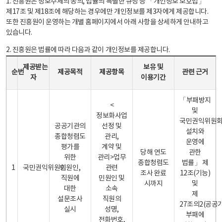
1. 진흥원은 정보주체의 동의, 법률의 특별한 규정 등 「개인정보 보호법」
제17조 및 제18조에 해당하는 경우에만 개인정보를 제3자에게 제공합니다.
또한 진흥원이 운영하는 개별 홈페이지에서 아래 사항을 상세하게 안내하고
있습니다.
2. 진흥원은 법률에 따라 다음과 같이 개인정보를 제공합니다.
개인정보 제공 안내표 - 순번, 제공받는자, 제공목적, 제공항목, 보유 및 이용기간 관련 근거로 구성
제공받는
보유 및
순번
제공목적
제공항목
관련 근거
자
이용기간
「부패방지
<
및
정보화사업
국민권익위원
공공기관의
선정 및
설치와
종합청렴도
관리,
운영에
평가를
계약 및
당해 연도
관한
위한
관리>업무
종합청렴도
법률」 제
1
국민권익위원회
민원인,
관련
조사 완료
12조(기능)
직원에
민원인 및
시까지
및
대한
소속
제
설문조사
직원의
27조의2(공공
실시
성명,
부패에
전화번호,