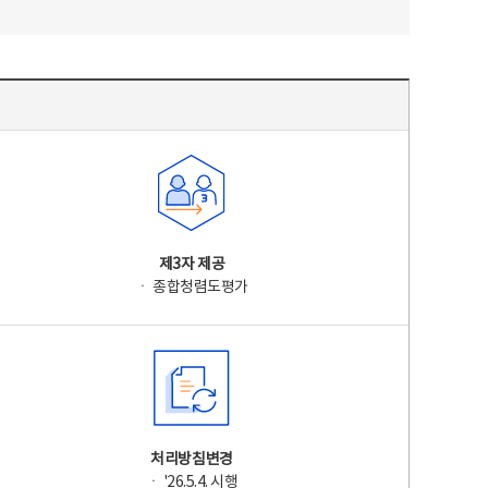
제3자 제공
ㆍ 종합청렴도평가
처리방침변경
ㆍ '26.5.4. 시행