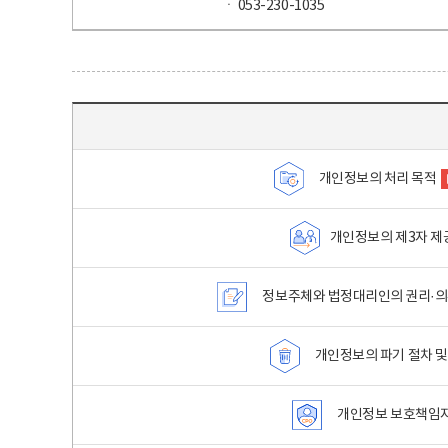
ㆍ 053-230-1035
목차 - 개인정보 처리방침 목차를 나타내는표
개인정보의 처리 목적
개인정보의 제3자 제
정보주체와 법정대리인의 권리·의
개인정보의 파기 절차 및
개인정보 보호책임