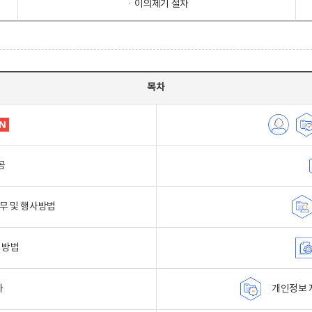
ㆍ이의제기 절차
목차
공
무 및 행사방법
 방법
자
개인정보 자