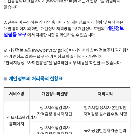
1. 진흥원의 대표홈페이지(www.nia.or.kr)에서는 개인정보를 취급하지
않습니다.
2. 진흥원이 운영하는 각 사업 홈페이지의 개인정보 처리 현황 및 목적 등은
'개인정보
개별 홈페이지의 하단 '개인정보 처리방침' 및 개인정보 포털의
열람등 요구'
에서 자세한 사항을 확인하실 수 있습니다.
※ 개인정보 포털(www.privacy.go.kr) => 개인서비스 => 정보주체 권리행사
=> 개인정보 열람등 요구 => 개인정보 파일 검색 => 기관명에
"한국지능정보사회진흥원"을 입력하면 세부 내용을 확인할 수 있습니다.
개인정보의 처리목적 현황표
개인정보의 처리목적 현황표 - 서비스명, 개인정보파일명, 처리목적으로 구성
서비스명
개인정보파일명
처리목적
정보시스템감리사
필기시험 응시자 본인확인
자격검정 응시자 명단
자격검정 원서접수 및 시행
정보시스템감리사
홈페이지
정보시스템감리사
국가공인민간자격증 관리