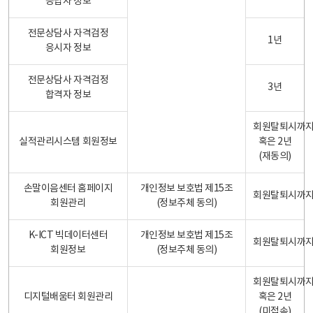
응답자 정보
전문상담사 자격검정
1년
응시자 정보
전문상담사 자격검정
3년
합격자 정보
회원탈퇴시까
실적관리시스템 회원정보
혹은 2년
(재동의)
손말이음센터 홈페이지
개인정보 보호법 제15조
회원탈퇴시까
회원관리
(정보주체 동의)
K-ICT 빅데이터센터
개인정보 보호법 제15조
회원탈퇴시까
회원정보
(정보주체 동의)
회원탈퇴시까
디지털배움터 회원관리
혹은 2년
(미접속)