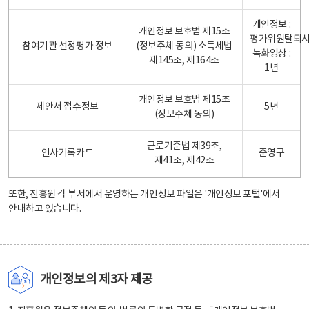
개인정보 :
개인정보 보호법 제15조
평가위원탈퇴
참여기관 선정평가 정보
(정보주체 동의) 소득세법
녹화영상 :
제145조, 제164조
1년
개인정보 보호법 제15조
제안서 접수정보
5년
(정보주체 동의)
근로기준법 제39조,
인사기록카드
준영구
제41조, 제42조
또한, 진흥원 각 부서에서 운영하는 개인정보 파일은
'개인정보 포털'
에서
안내하고 있습니다.
개인정보의 제3자 제공