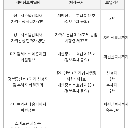
개인정보파일명
처리근거
보유기간
정보시스템감리사
개인정보 보호법 제15조
3년
자격검정 응시자 명단
(정보주체 등의)
정보시스템감리사
자격기본법 제34조 및 동법
자격탈퇴시까
자격검정 합격자 명단
시행령 제32조
디지털서비스 이용지원
개인정보 보호법 제15조
회원탈퇴시까
회원정보
(정보주체 동의)
장애인보조기기법 시행령
신청자 :
정보통신보조기기 신청자
제7조 제1호
1년
및 수혜자 회원관리
개인정보 보호법 제15조
수혜자 :
(정보주체 동의)
7년
스마트쉼센터 홈페이지
회원탈퇴시까
회원정보
혹은 2년
스마트폰 과의존