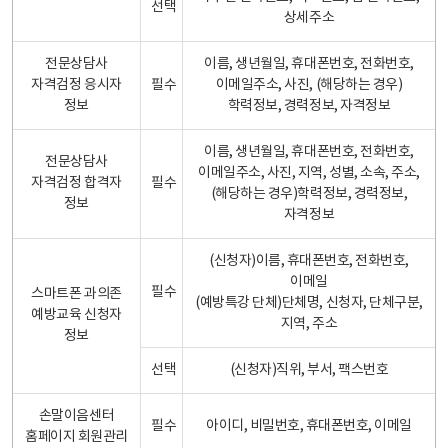
선택
상세주소
전문상담사
이름, 생년월일, 휴대폰번호, 전화번호,
자격검정 응시자
필수
이메일주소, 사진, (해당하는 경우)
정보
학력정보, 경력정보, 자격정보
이름, 생년월일, 휴대폰번호, 전화번호,
전문상담사
이메일주소, 사진, 지역, 성별, 소속, 주소,
자격검정 합격자
필수
(해당하는 경우)학력정보, 경력정보,
정보
자격정보
(신청자)이름, 휴대폰번호, 전화번호,
이메일
필수
스마트폰 과의존
(예방특강 단체)단체명, 신청자, 단체구분,
예방교육 신청자
지역, 주소
정보
선택
(신청자)직위, 부서, 팩스번호
손말이음센터
필수
아이디, 비밀번호, 휴대폰번호, 이메일
홈페이지 회원관리