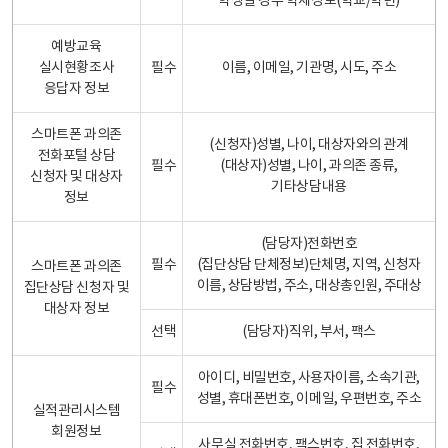
학생일 경우 학제정보(학교/학년)
예방교육
실시현황조사
필수
이름, 이메일, 기관명, 시도, 주소
응답자 정보
스마트폰 과의존
(신청자)성별, 나이, 대상자와의 관계
전화포털 상담
필수
(대상자)성별, 나이, 과의존 종류,
신청자 및 대상자
기타상담내용
정보
(담당자)전화번호
필수
(집단상담 단체정보)단체명, 지역, 신청자
스마트폰 과의존
이름, 상담방법, 주소, 대상총인원, 주대상
집단상담 신청자 및
대상자 정보
선택
(담당자)직위, 부서, 팩스
아이디, 비밀번호, 사용자이름, 소속기관,
필수
성별, 휴대폰번호, 이메일, 우편번호, 주소
실적관리시스템
회원정보
사무실 전화번호, 팩스번호, 집 전화번호,