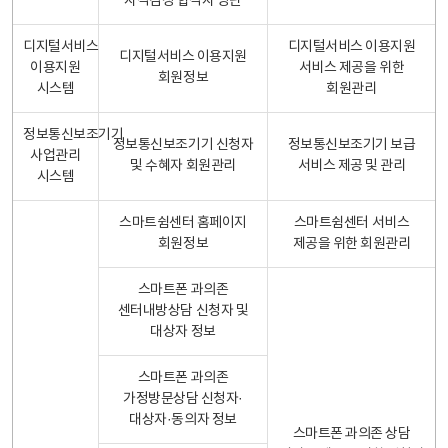
자격검정 합격자 명단
디지털서비스
디지털서비스 이용지원
디지털서비스 이용지원
이용지원
서비스 제공을 위한
회원정보
시스템
회원관리
정보통신보조기기
정보통신보조기기 신청자
정보통신보조기기 보급
사업관리
및 수혜자 회원관리
서비스 제공 및 관리
시스템
스마트쉼센터 홈페이지
스마트쉼센터 서비스
회원정보
제공을 위한 회원관리
스마트폰 과의존
센터내방상담 신청자 및
대상자 정보
스마트폰 과의존
가정방문상담 신청자·
대상자·동의자 정보
스마트폰 과의존 상담