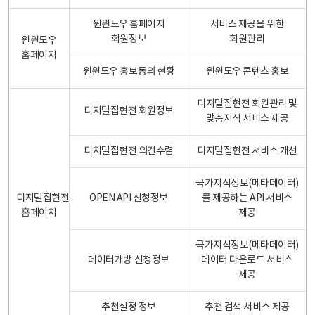
원윈도우 홈페이지
서비스 제공을 위한
회원정보
회원관리
원윈도우
홈페이지
원윈도우 홍보동의 현황
원윈도우 콘텐츠 홍보
디지털집현전 회원관리 및
디지털집현전 회원정보
맞춤지식 서비스 제공
디지털집현전 의견수렴
디지털집현전 서비스 개선
국가지식정보(메타데이터)
디지털집현전
OPEN API 신청정보
를 제공하는 API 서비스
홈페이지
제공
국가지식정보(메타데이터)
데이터개방 신청정보
데이터 다운로드 서비스
제공
추천설정 정보
추천 검색 서비스 제공