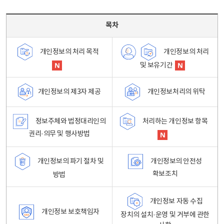
목차 - 개인정보 처리방침 목차를 나타내는표
목차
개인정보의 처리
개인정보의 처리 목적
및 보유기간
개인정보처리의 위탁
개인정보의 제3자 제공
정보주체와 법정대리인의
처리하는 개인정보 항목
권리·의무 및 행사방법
개인정보의 파기 절차 및
개인정보의 안전성
확보조치
방법
개인정보 자동 수집
개인정보 보호책임자
장치의 설치·운영 및 거부에 관한