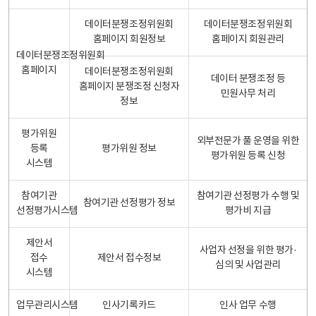
데이터분쟁조정위원회
데이터분쟁조정위원회
홈페이지 회원정보
홈페이지 회원관리
데이터분쟁조정위원회
홈페이지
데이터분쟁조정위원회
데이터 분쟁조정 등
홈페이지 분쟁조정 신청자
민원사무 처리
정보
평가위원
외부전문가 풀 운영을 위한
등록
평가위원 정보
평가위원 등록 신청
시스템
참여기관
참여기관 선정평가 수행 및
참여기관 선정평가 정보
선정평가시스템
평가비 지급
제안서
사업자 선정을 위한 평가·
접수
제안서 접수정보
심의 및 사업관리
시스템
업무관리시스템
인사기록카드
인사 업무 수행