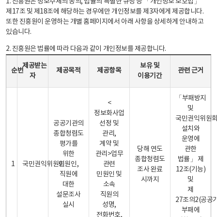
1. 진흥원은 정보주체의 동의, 법률의 특별한 규정 등 「개인정보 보호법」
제17조 및 제18조에 해당하는 경우에만 개인정보를 제3자에게 제공합니다.
또한 진흥원이 운영하는 개별 홈페이지에서 아래 사항을 상세하게 안내하고
있습니다.
2. 진흥원은 법률에 따라 다음과 같이 개인정보를 제공합니다.
개인정보 제공 안내표 - 순번, 제공받는자, 제공목적, 제공항목, 보유 및 이용기간 관련 근거로 구성
제공받는
보유 및
순번
제공목적
제공항목
관련 근거
자
이용기간
「부패방지
<
및
정보화사업
국민권익위원
공공기관의
선정 및
설치와
종합청렴도
관리,
운영에
평가를
계약 및
당해 연도
관한
위한
관리>업무
종합청렴도
법률」 제
1
국민권익위원회
민원인,
관련
조사 완료
12조(기능)
직원에
민원인 및
시까지
및
대한
소속
제
설문조사
직원의
27조의2(공공
실시
성명,
부패에
전화번호,