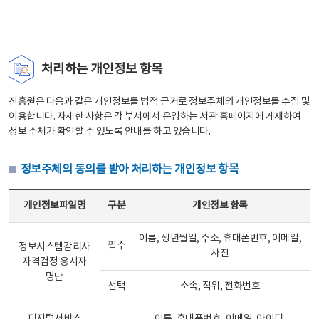
처리하는 개인정보 항목
진흥원은 다음과 같은 개인정보를 법적 근거로 정보주체의 개인정보를 수집 및
이용합니다. 자세한 사항은 각 부서에서 운영하는 서관 홈페이지에 게재하여
정보 주체가 확인할 수 있도록 안내를 하고 있습니다.
정보주체의 동의를 받아 처리하는 개인정보 항목
정보주체의 동의를 받아 처리하는 개인정보 항목 테이블 - 개인정보파일명, 구분, 개인정보 항목으로 구성
개인정보파일명
구분
개인정보 항목
이름, 생년월일, 주소, 휴대폰번호, 이메일,
필수
정보시스템감리사
사진
자격검정 응시자
명단
선택
소속, 직위, 전화번호