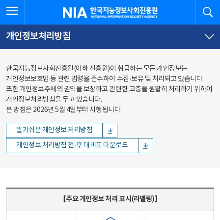
본문
전체메뉴
전체메뉴 열기
검
한국지능정보사회진흥원
바로가기
바로가기
개인정보처리방침
한국지능정보사회진흥원(이하 진흥원)이 취급하는 모든 개인정보는
개인정보보호법 등 관련 법령을 준수하여 수집·보유 및 처리되고 있습니다.
또한 개인정보주체의 권익을 보장하고 관련한 고충을 원활히 처리하기 위하여
개인정보처리방침을 두고 있습니다.
본 방침은 2026년 5월 4일부터 시행됩니다.
알기쉬운 개인정보 처리방침
개인정보 처리방침 전·후 대비표 다운로드
주요 개인정보 처리 표시(라벨링) - 주요 개인정보 처리 표시를 나타내는표
【주요 개인정보 처리 표시(라벨링)】