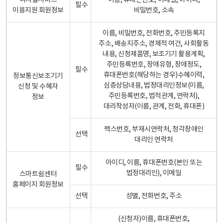
디지털서비스
이름, 휴대폰번호, 이메일, 아이디,
필수
이용지원 회원정보
비밀번호, 소속
이름, 비밀번호, 전화번호, 주민등록지
주소, 배송지주소, 경제적 여건, 사회활동
내용, 신청제품명, 보조기기 활용계획,
주민등록번호, 장애유형, 장애정도,
필수
휴대폰번호(해당하는 경우)수혜이력,
정보통신보조기기
심층상담내용, 법정대리인정보(이름,
신청 및 수혜자
주민등록번호, 법적관계, 연락처),
정보
대리작성자(이름, 관계, 전화, 휴대폰)
팩스번호, 부재시연락처, 청각장애인
선택
대리인 연락처
아이디, 이름, 휴대폰번호(본인 또는
필수
법정대리인), 이메일
스마트쉼센터
홈페이지 회원정보
선택
성별, 전화번호, 주소
(신청자)이름, 휴대폰번호,