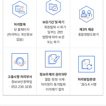
보유기간 및 파기
처리항목
ㆍ 회원탈퇴 시 파기
ㆍ 당 홈페이지
제3자 제공
ㆍ 일부는 관련
(처리하는 개인정보
ㆍ 종합청렴도평가
법령에 따라 보관
없음)
또는 파기
정보주체의 권리의무
고충사항 처리부서
ㆍ 열람·정정·삭제·
처리방침변경
ㆍ 정보보안정책팀
처리정지·동의철회
ㆍ '26.5.4. 시행
ㆍ 053-230-1035
ㆍ이의제기 절차