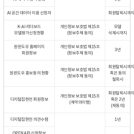
AI 공간 데이터 이용 신청자
회원탈퇴시까
K-AI 리더보드
개인정보 보호법 제15조
모델
모델평가신청현황
(정보주체 동의)
삭제시까지
원윈도우 홈페이지
개인정보 보호법 제15조
3년
회원정보
(정보주체 동의)
회원탈퇴시까
개인정보 보호법 제15조
원윈도우 홍보동의 현황
혹은 동의
(정보주체 동의)
철회시
회원탈퇴시까
개인정보 보호법 제15조
디지털집현전 회원정보
혹은 2년
(계약의이행)
(재동의)
디지털집현전 의견수렴
1년
OPEN API 신청정보