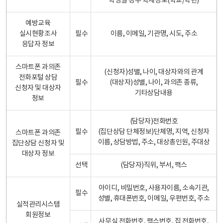
학생일 경우 학제정보(학교/학년)
예방교육
실시현황조사
필수
이름, 이메일, 기관명, 시도, 주소
응답자 정보
스마트폰 과의존
(신청자)성별, 나이, 대상자와의 관계
전화포털 상담
필수
(대상자)성별, 나이, 과의존 종류,
신청자 및 대상자
기타상담내용
정보
(담당자)전화번호
필수
(집단상담 단체정보)단체명, 지역, 신청자
스마트폰 과의존
이름, 상담방법, 주소, 대상총인원, 주대상
집단상담 신청자 및
대상자 정보
선택
(담당자)직위, 부서, 팩스
아이디, 비밀번호, 사용자이름, 소속기관,
필수
성별, 휴대폰번호, 이메일, 우편번호, 주소
실적관리시스템
회원정보
사무실 전화번호, 팩스번호, 집 전화번호,