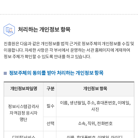
처리하는 개인정보 항목
진흥원은 다음과 같은 개인정보를 법적 근거로 정보주체의 개인정보를 수집 및
이용합니다. 자세한 사항은 각 부서에서 운영하는 서관 홈페이지에 게재하여
정보 주체가 확인할 수 있도록 안내를 하고 있습니다.
정보주체의 동의를 받아 처리하는 개인정보 항목
정보주체의 동의를 받아 처리하는 개인정보 항목 테이블 - 개인정보파일명, 구분, 개인정보 항목으로 구성
개인정보파일명
구분
개인정보 항목
이름, 생년월일, 주소, 휴대폰번호, 이메일,
필수
정보시스템감리사
사진
자격검정 응시자
명단
선택
소속, 직위, 전화번호