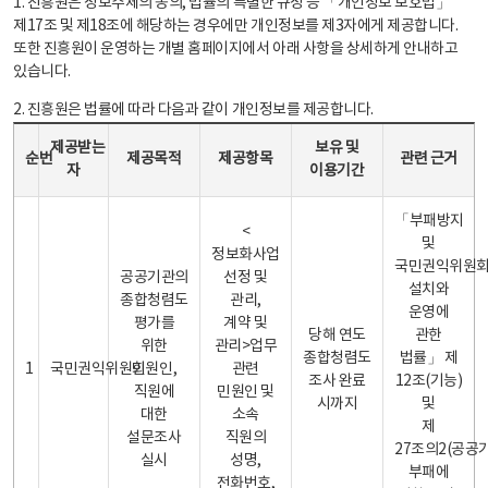
1. 진흥원은 정보주체의 동의, 법률의 특별한 규정 등 「개인정보 보호법」
제17조 및 제18조에 해당하는 경우에만 개인정보를 제3자에게 제공합니다.
또한 진흥원이 운영하는 개별 홈페이지에서 아래 사항을 상세하게 안내하고
있습니다.
2. 진흥원은 법률에 따라 다음과 같이 개인정보를 제공합니다.
개인정보 제공 안내표 - 순번, 제공받는자, 제공목적, 제공항목, 보유 및 이용기간 관련 근거로 구성
제공받는
보유 및
순번
제공목적
제공항목
관련 근거
자
이용기간
「부패방지
<
및
정보화사업
국민권익위원
공공기관의
선정 및
설치와
종합청렴도
관리,
운영에
평가를
계약 및
당해 연도
관한
위한
관리>업무
종합청렴도
법률」 제
1
국민권익위원회
민원인,
관련
조사 완료
12조(기능)
직원에
민원인 및
시까지
및
대한
소속
제
설문조사
직원의
27조의2(공공
실시
성명,
부패에
전화번호,