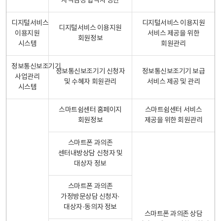
자격검정 합격자 명단
디지털서비스
디지털서비스 이용지원
디지털서비스 이용지원
이용지원
서비스 제공을 위한
회원정보
시스템
회원관리
정보통신보조기기
정보통신보조기기 신청자
정보통신보조기기 보급
사업관리
및 수혜자 회원관리
서비스 제공 및 관리
시스템
스마트쉼센터 홈페이지
스마트쉼센터 서비스
회원정보
제공을 위한 회원관리
스마트폰 과의존
센터내방상담 신청자 및
대상자 정보
스마트폰 과의존
가정방문상담 신청자·
대상자·동의자 정보
스마트폰 과의존 상담