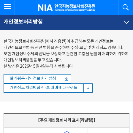
본문
전체메뉴
전체메뉴 열기
검
한국지능정보사회진흥원
바로가기
바로가기
개인정보처리방침
한국지능정보사회진흥원(이하 진흥원)이 취급하는 모든 개인정보는
개인정보보호법 등 관련 법령을 준수하여 수집·보유 및 처리되고 있습니다.
또한 개인정보주체의 권익을 보장하고 관련한 고충을 원활히 처리하기 위하여
개인정보처리방침을 두고 있습니다.
본 방침은 2026년 5월 4일부터 시행됩니다.
알기쉬운 개인정보 처리방침
개인정보 처리방침 전·후 대비표 다운로드
주요 개인정보 처리 표시(라벨링) - 주요 개인정보 처리 표시를 나타내는표
【주요 개인정보 처리 표시(라벨링)】