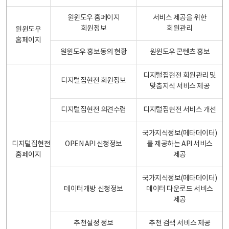
원윈도우 홈페이지
서비스 제공을 위한
회원정보
회원관리
원윈도우
홈페이지
원윈도우 홍보동의 현황
원윈도우 콘텐츠 홍보
디지털집현전 회원관리 및
디지털집현전 회원정보
맞춤지식 서비스 제공
디지털집현전 의견수렴
디지털집현전 서비스 개선
국가지식정보(메타데이터)
디지털집현전
OPEN API 신청정보
를 제공하는 API 서비스
홈페이지
제공
국가지식정보(메타데이터)
데이터개방 신청정보
데이터 다운로드 서비스
제공
추천설정 정보
추천 검색 서비스 제공