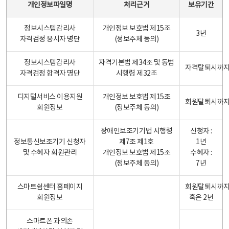
개인정보파일명
처리근거
보유기간
정보시스템감리사
개인정보 보호법 제15조
3년
자격검정 응시자 명단
(정보주체 등의)
정보시스템감리사
자격기본법 제34조 및 동법
자격탈퇴시까
자격검정 합격자 명단
시행령 제32조
디지털서비스 이용지원
개인정보 보호법 제15조
회원탈퇴시까
회원정보
(정보주체 동의)
장애인보조기기법 시행령
신청자 :
정보통신보조기기 신청자
제7조 제1호
1년
및 수혜자 회원관리
개인정보 보호법 제15조
수혜자 :
(정보주체 동의)
7년
스마트쉼센터 홈페이지
회원탈퇴시까
회원정보
혹은 2년
스마트폰 과의존