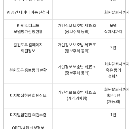
AI 공간 데이터 이용 신청자
회원탈퇴시까
K-AI 리더보드
개인정보 보호법 제15조
모델
모델평가신청현황
(정보주체 동의)
삭제시까지
원윈도우 홈페이지
개인정보 보호법 제15조
3년
회원정보
(정보주체 동의)
회원탈퇴시까
개인정보 보호법 제15조
원윈도우 홍보동의 현황
혹은 동의
(정보주체 동의)
철회시
회원탈퇴시까
개인정보 보호법 제15조
디지털집현전 회원정보
혹은 2년
(계약의이행)
(재동의)
디지털집현전 의견수렴
1년
OPEN API 신청정보