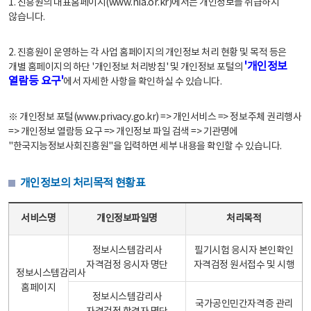
1. 진흥원의 대표홈페이지(www.nia.or.kr)에서는 개인정보를 취급하지
않습니다.
2. 진흥원이 운영하는 각 사업 홈페이지의 개인정보 처리 현황 및 목적 등은
'개인정보
개별 홈페이지의 하단 '개인정보 처리방침' 및 개인정보 포털의
열람등 요구'
에서 자세한 사항을 확인하실 수 있습니다.
※ 개인정보 포털(www.privacy.go.kr) => 개인서비스 => 정보주체 권리행사
=> 개인정보 열람등 요구 => 개인정보 파일 검색 => 기관명에
"한국지능정보사회진흥원"을 입력하면 세부 내용을 확인할 수 있습니다.
개인정보의 처리목적 현황표
개인정보의 처리목적 현황표 - 서비스명, 개인정보파일명, 처리목적으로 구성
서비스명
개인정보파일명
처리목적
정보시스템감리사
필기시험 응시자 본인확인
자격검정 응시자 명단
자격검정 원서접수 및 시행
정보시스템감리사
홈페이지
정보시스템감리사
국가공인민간자격증 관리