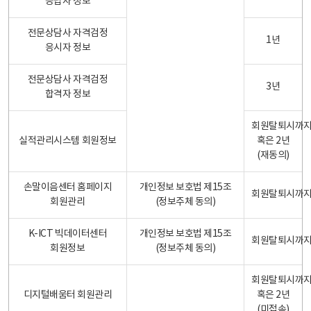
응답자 정보
전문상담사 자격검정
1년
응시자 정보
전문상담사 자격검정
3년
합격자 정보
회원탈퇴시까
실적관리시스템 회원정보
혹은 2년
(재동의)
손말이음센터 홈페이지
개인정보 보호법 제15조
회원탈퇴시까
회원관리
(정보주체 동의)
K-ICT 빅데이터센터
개인정보 보호법 제15조
회원탈퇴시까
회원정보
(정보주체 동의)
회원탈퇴시까
디지털배움터 회원관리
혹은 2년
(미접속)