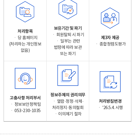
보유기간 및 파기
처리항목
ㆍ 회원탈퇴 시 파기
ㆍ 당 홈페이지
제3자 제공
ㆍ 일부는 관련
(처리하는 개인정보
ㆍ 종합청렴도평가
법령에 따라 보관
없음)
또는 파기
정보주체의 권리의무
고충사항 처리부서
ㆍ 열람·정정·삭제·
처리방침변경
ㆍ 정보보안정책팀
처리정지·동의철회
ㆍ '26.5.4. 시행
ㆍ 053-230-1035
ㆍ이의제기 절차