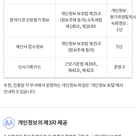
개인정보 :
개인정보 보호법 제15조
평가위원탈퇴
참여기관 선정평가 정보
(정보주체 동의) 소득세법
녹화영상 :
제145조, 제164조
1년
개인정보 보호법 제15조
제안서 접수정보
5년
(정보주체 동의)
근로기준법 제39조,
인사기록카드
준영구
제41조, 제42조
또한, 진흥원 각 부서에서 운영하는 개인정보 파일은
'개인정보 포털'
에서
안내하고 있습니다.
개인정보의 제3자 제공