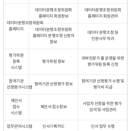
데이터분쟁조정위원회
데이터분쟁조정위원회
홈페이지 회원정보
홈페이지 회원관리
데이터분쟁조정위원회
홈페이지
데이터분쟁조정위원회
데이터 분쟁조정 등
홈페이지 분쟁조정 신청자
민원사무 처리
정보
평가위원
외부전문가 풀 운영을 위한
등록
평가위원 정보
평가위원 등록 신청
시스템
참여기관
참여기관 선정평가 수행 및
참여기관 선정평가 정보
선정평가시스템
평가비 지급
제안서
사업자 선정을 위한 평가·
접수
제안서 접수정보
심의 및 사업관리
시스템
업무관리시스템
인사기록카드
인사 업무 수행