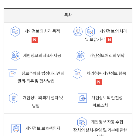
목차 - 개인정보 처리방침 목차를 나타내는표
목차
개인정보의 처리
개인정보의 처리 목적
및 보유기간
개인정보처리의 위탁
개인정보의 제3자 제공
정보주체와 법정대리인의
처리하는 개인정보 항목
권리·의무 및 행사방법
개인정보의 파기 절차 및
개인정보의 안전성
확보조치
방법
개인정보 자동 수집
개인정보 보호책임자
장치의 설치·운영 및 거부에 관한