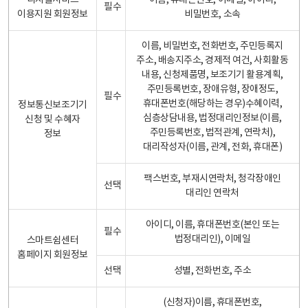
디지털서비스
이름, 휴대폰번호, 이메일, 아이디,
필수
이용지원 회원정보
비밀번호, 소속
이름, 비밀번호, 전화번호, 주민등록지
주소, 배송지주소, 경제적 여건, 사회활동
내용, 신청제품명, 보조기기 활용계획,
주민등록번호, 장애유형, 장애정도,
필수
휴대폰번호(해당하는 경우)수혜이력,
정보통신보조기기
심층상담내용, 법정대리인정보(이름,
신청 및 수혜자
주민등록번호, 법적관계, 연락처),
정보
대리작성자(이름, 관계, 전화, 휴대폰)
팩스번호, 부재시연락처, 청각장애인
선택
대리인 연락처
아이디, 이름, 휴대폰번호(본인 또는
필수
법정대리인), 이메일
스마트쉼센터
홈페이지 회원정보
선택
성별, 전화번호, 주소
(신청자)이름, 휴대폰번호,