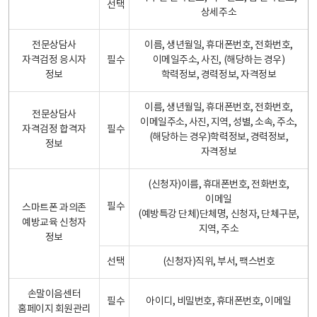
선택
상세주소
전문상담사
이름, 생년월일, 휴대폰번호, 전화번호,
자격검정 응시자
필수
이메일주소, 사진, (해당하는 경우)
정보
학력정보, 경력정보, 자격정보
이름, 생년월일, 휴대폰번호, 전화번호,
전문상담사
이메일주소, 사진, 지역, 성별, 소속, 주소,
자격검정 합격자
필수
(해당하는 경우)학력정보, 경력정보,
정보
자격정보
(신청자)이름, 휴대폰번호, 전화번호,
이메일
필수
스마트폰 과의존
(예방특강 단체)단체명, 신청자, 단체구분,
예방교육 신청자
지역, 주소
정보
선택
(신청자)직위, 부서, 팩스번호
손말이음센터
필수
아이디, 비밀번호, 휴대폰번호, 이메일
홈페이지 회원관리