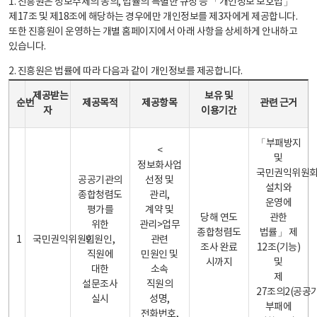
1. 진흥원은 정보주체의 동의, 법률의 특별한 규정 등 「개인정보 보호법」
제17조 및 제18조에 해당하는 경우에만 개인정보를 제3자에게 제공합니다.
또한 진흥원이 운영하는 개별 홈페이지에서 아래 사항을 상세하게 안내하고
있습니다.
2. 진흥원은 법률에 따라 다음과 같이 개인정보를 제공합니다.
개인정보 제공 안내표 - 순번, 제공받는자, 제공목적, 제공항목, 보유 및 이용기간 관련 근거로 구성
제공받는
보유 및
순번
제공목적
제공항목
관련 근거
자
이용기간
「부패방지
<
및
정보화사업
국민권익위원
공공기관의
선정 및
설치와
종합청렴도
관리,
운영에
평가를
계약 및
당해 연도
관한
위한
관리>업무
종합청렴도
법률」 제
1
국민권익위원회
민원인,
관련
조사 완료
12조(기능)
직원에
민원인 및
시까지
및
대한
소속
제
설문조사
직원의
27조의2(공공
실시
성명,
부패에
전화번호,