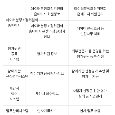
데이터분쟁조정위원회
데이터분쟁조정위원회
홈페이지 회원정보
홈페이지 회원관리
데이터분쟁조정위원회
홈페이지
데이터분쟁조정위원회
데이터 분쟁조정 등
홈페이지 분쟁조정 신청자
민원사무 처리
정보
평가위원
외부전문가 풀 운영을 위한
등록
평가위원 정보
평가위원 등록 신청
시스템
참여기관
참여기관 선정평가 수행 및
참여기관 선정평가 정보
선정평가시스템
평가비 지급
제안서
사업자 선정을 위한 평가·
접수
제안서 접수정보
심의 및 사업관리
시스템
업무관리시스템
인사기록카드
인사 업무 수행