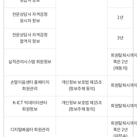
응답자 정보
전문상담사 자격검정
1년
응시자 정보
전문상담사 자격검정
3년
합격자 정보
회원탈퇴시까
실적관리시스템 회원정보
혹은 2년
(재동의)
손말이음센터 홈페이지
개인정보 보호법 제15조
회원탈퇴시까
회원관리
(정보주체 동의)
K-ICT 빅데이터센터
개인정보 보호법 제15조
회원탈퇴시까
회원정보
(정보주체 동의)
회원탈퇴시까
디지털배움터 회원관리
혹은 2년
(미접속)