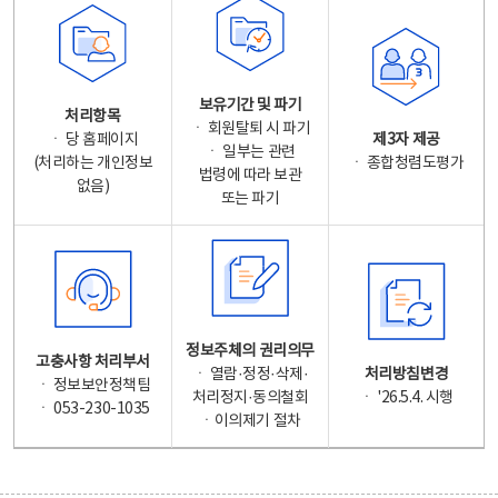
보유기간 및 파기
처리항목
ㆍ 회원탈퇴 시 파기
ㆍ 당 홈페이지
제3자 제공
ㆍ 일부는 관련
(처리하는 개인정보
ㆍ 종합청렴도평가
법령에 따라 보관
없음)
또는 파기
정보주체의 권리의무
고충사항 처리부서
ㆍ 열람·정정·삭제·
처리방침변경
ㆍ 정보보안정책팀
처리정지·동의철회
ㆍ '26.5.4. 시행
ㆍ 053-230-1035
ㆍ이의제기 절차