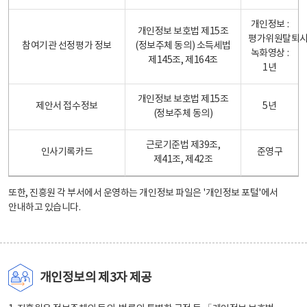
개인정보 :
개인정보 보호법 제15조
평가위원탈퇴
참여기관 선정평가 정보
(정보주체 동의) 소득세법
녹화영상 :
제145조, 제164조
1년
개인정보 보호법 제15조
제안서 접수정보
5년
(정보주체 동의)
근로기준법 제39조,
인사기록카드
준영구
제41조, 제42조
또한, 진흥원 각 부서에서 운영하는 개인정보 파일은
'개인정보 포털'
에서
안내하고 있습니다.
개인정보의 제3자 제공