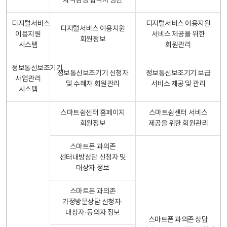
자격검정 합격자 명단
디지털서비스
디지털서비스 이용지원
디지털서비스 이용지원
이용지원
서비스 제공을 위한
회원정보
시스템
회원관리
정보통신보조기기
정보통신보조기기 신청자
정보통신보조기기 보급
사업관리
및 수혜자 회원관리
서비스 제공 및 관리
시스템
스마트쉼센터 홈페이지
스마트쉼센터 서비스
회원정보
제공을 위한 회원관리
스마트폰 과의존
센터내방상담 신청자 및
대상자 정보
스마트폰 과의존
가정방문상담 신청자·
대상자·동의자 정보
스마트폰 과의존 상담