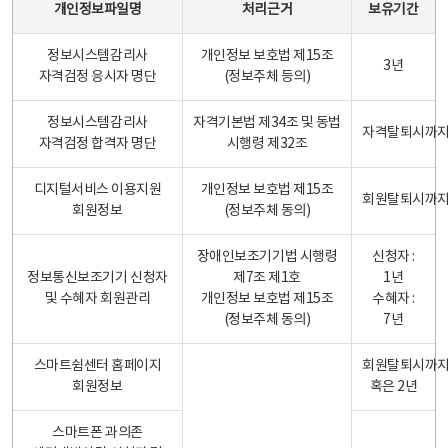
개인정보파일명
처리근거
보유기간
정보시스템감리사
개인정보 보호법 제15조
3년
자격검정 응시자 명단
(정보주체 등의)
정보시스템감리사
자격기본법 제34조 및 동법
자격탈퇴시까
자격검정 합격자 명단
시행령 제32조
디지털서비스 이용지원
개인정보 보호법 제15조
회원탈퇴시까
회원정보
(정보주체 동의)
장애인보조기기법 시행령
신청자 :
정보통신보조기기 신청자
제7조 제1호
1년
및 수혜자 회원관리
개인정보 보호법 제15조
수혜자 :
(정보주체 동의)
7년
스마트쉼센터 홈페이지
회원탈퇴시까
회원정보
혹은 2년
스마트폰 과의존