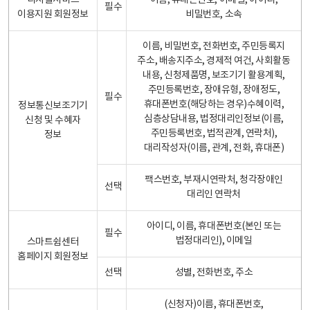
디지털서비스
이름, 휴대폰번호, 이메일, 아이디,
필수
이용지원 회원정보
비밀번호, 소속
이름, 비밀번호, 전화번호, 주민등록지
주소, 배송지주소, 경제적 여건, 사회활동
내용, 신청제품명, 보조기기 활용계획,
주민등록번호, 장애유형, 장애정도,
필수
휴대폰번호(해당하는 경우)수혜이력,
정보통신보조기기
심층상담내용, 법정대리인정보(이름,
신청 및 수혜자
주민등록번호, 법적관계, 연락처),
정보
대리작성자(이름, 관계, 전화, 휴대폰)
팩스번호, 부재시연락처, 청각장애인
선택
대리인 연락처
아이디, 이름, 휴대폰번호(본인 또는
필수
법정대리인), 이메일
스마트쉼센터
홈페이지 회원정보
선택
성별, 전화번호, 주소
(신청자)이름, 휴대폰번호,