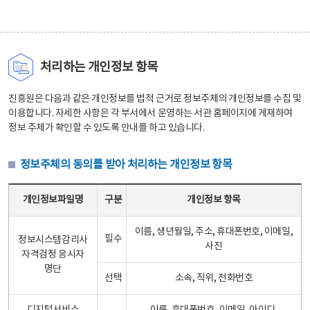
처리하는 개인정보 항목
진흥원은 다음과 같은 개인정보를 법적 근거로 정보주체의 개인정보를 수집 및
이용합니다. 자세한 사항은 각 부서에서 운영하는 서관 홈페이지에 게재하여
정보 주체가 확인할 수 있도록 안내를 하고 있습니다.
정보주체의 동의를 받아 처리하는 개인정보 항목
정보주체의 동의를 받아 처리하는 개인정보 항목 테이블 - 개인정보파일명, 구분, 개인정보 항목으로 구성
개인정보파일명
구분
개인정보 항목
이름, 생년월일, 주소, 휴대폰번호, 이메일,
필수
정보시스템감리사
사진
자격검정 응시자
명단
선택
소속, 직위, 전화번호