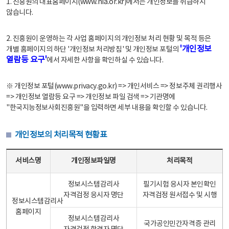
1. 진흥원의 대표홈페이지(www.nia.or.kr)에서는 개인정보를 취급하지
않습니다.
2. 진흥원이 운영하는 각 사업 홈페이지의 개인정보 처리 현황 및 목적 등은
'개인정보
개별 홈페이지의 하단 '개인정보 처리방침' 및 개인정보 포털의
열람등 요구'
에서 자세한 사항을 확인하실 수 있습니다.
※ 개인정보 포털(www.privacy.go.kr) => 개인서비스 => 정보주체 권리행사
=> 개인정보 열람등 요구 => 개인정보 파일 검색 => 기관명에
"한국지능정보사회진흥원"을 입력하면 세부 내용을 확인할 수 있습니다.
개인정보의 처리목적 현황표
개인정보의 처리목적 현황표 - 서비스명, 개인정보파일명, 처리목적으로 구성
서비스명
개인정보파일명
처리목적
정보시스템감리사
필기시험 응시자 본인확인
자격검정 응시자 명단
자격검정 원서접수 및 시행
정보시스템감리사
홈페이지
정보시스템감리사
국가공인민간자격증 관리