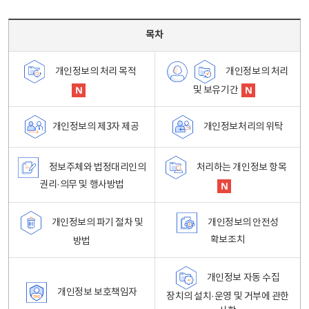
목차 - 개인정보 처리방침 목차를 나타내는표
목차
개인정보의 처리
개인정보의 처리 목적
및 보유기간
개인정보처리의 위탁
개인정보의 제3자 제공
정보주체와 법정대리인의
처리하는 개인정보 항목
권리·의무 및 행사방법
개인정보의 파기 절차 및
개인정보의 안전성
확보조치
방법
개인정보 자동 수집
개인정보 보호책임자
장치의 설치·운영 및 거부에 관한