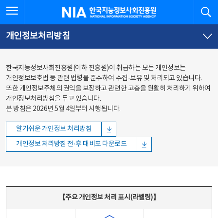
본문
전체메뉴
전체메뉴 열기
검
한국지능정보사회진흥원
바로가기
바로가기
개인정보처리방침
한국지능정보사회진흥원(이하 진흥원)이 취급하는 모든 개인정보는
개인정보보호법 등 관련 법령을 준수하여 수집·보유 및 처리되고 있습니다.
또한 개인정보주체의 권익을 보장하고 관련한 고충을 원활히 처리하기 위하여
개인정보처리방침을 두고 있습니다.
본 방침은 2026년 5월 4일부터 시행됩니다.
알기쉬운 개인정보 처리방침
개인정보 처리방침 전·후 대비표 다운로드
주요 개인정보 처리 표시(라벨링) - 주요 개인정보 처리 표시를 나타내는표
【주요 개인정보 처리 표시(라벨링)】