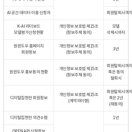
AI 공간 데이터 이용 신청자
회원탈퇴시까
K-AI 리더보드
개인정보 보호법 제15조
모델
모델평가신청현황
(정보주체 동의)
삭제시까지
원윈도우 홈페이지
개인정보 보호법 제15조
3년
회원정보
(정보주체 동의)
회원탈퇴시까
개인정보 보호법 제15조
원윈도우 홍보동의 현황
혹은 동의
(정보주체 동의)
철회시
회원탈퇴시까
개인정보 보호법 제15조
디지털집현전 회원정보
혹은 2년
(계약의이행)
(재동의)
디지털집현전 의견수렴
1년
OPEN API 신청정보