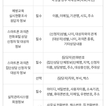
학생일 경우 학제정보(학교/학년)
예방교육
실시현황조사
필수
이름, 이메일, 기관명, 시도, 주소
응답자 정보
스마트폰 과의존
(신청자)성별, 나이, 대상자와의 관계
전화포털 상담
필수
(대상자)성별, 나이, 과의존 종류,
신청자 및 대상자
기타상담내용
정보
(담당자)전화번호
필수
(집단상담 단체정보)단체명, 지역, 신청자
스마트폰 과의존
이름, 상담방법, 주소, 대상총인원, 주대상
집단상담 신청자 및
대상자 정보
선택
(담당자)직위, 부서, 팩스
아이디, 비밀번호, 사용자이름, 소속기관,
필수
성별, 휴대폰번호, 이메일, 우편번호, 주소
실적관리시스템
회원정보
사무실 전화번호, 팩스번호, 집 전화번호,