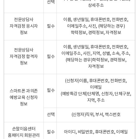
선택
상세주소
전문상담사
이름, 생년월일, 휴대폰번호, 전화번호,
자격검정 응시자
필수
이메일주소, 사진, (해당하는 경우)
정보
학력정보, 경력정보, 자격정보
이름, 생년월일, 휴대폰번호, 전화번호,
전문상담사
이메일주소, 사진, 지역, 성별, 소속, 주소,
자격검정 합격자
필수
(해당하는 경우)학력정보, 경력정보,
정보
자격정보
(신청자)이름, 휴대폰번호, 전화번호,
이메일
필수
스마트폰 과의존
(예방특강 단체)단체명, 신청자, 단체구분,
예방교육 신청자
지역, 주소
정보
선택
(신청자)직위, 부서, 팩스번호
손말이음센터
필수
아이디, 비밀번호, 휴대폰번호, 이메일
홈페이지 회원관리