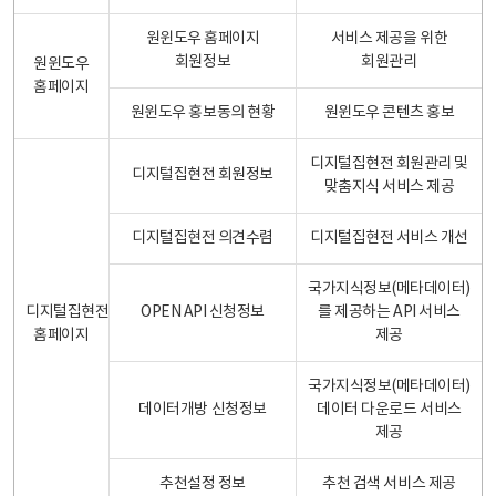
원윈도우 홈페이지
서비스 제공을 위한
회원정보
회원관리
원윈도우
홈페이지
원윈도우 홍보동의 현황
원윈도우 콘텐츠 홍보
디지털집현전 회원관리 및
디지털집현전 회원정보
맞춤지식 서비스 제공
디지털집현전 의견수렴
디지털집현전 서비스 개선
국가지식정보(메타데이터)
디지털집현전
OPEN API 신청정보
를 제공하는 API 서비스
홈페이지
제공
국가지식정보(메타데이터)
데이터개방 신청정보
데이터 다운로드 서비스
제공
추천설정 정보
추천 검색 서비스 제공