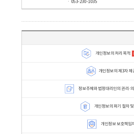
ㆍ 053-230-1035
목차 - 개인정보 처리방침 목차를 나타내는표
개인정보의 처리 목적
개인정보의 제3자 제
정보주체와 법정대리인의 권리·의
개인정보의 파기 절차 및
개인정보 보호책임