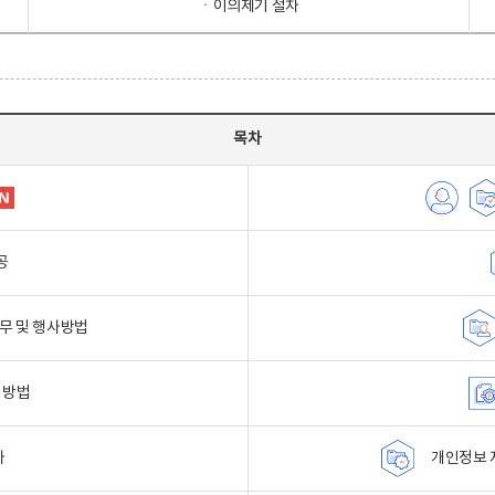
ㆍ이의제기 절차
목차
공
무 및 행사방법
 방법
자
개인정보 자