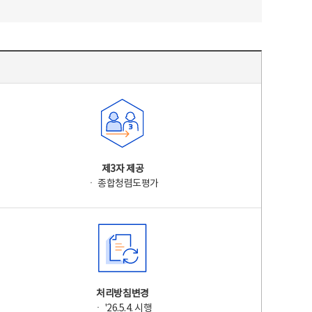
제3자 제공
ㆍ 종합청렴도평가
처리방침변경
ㆍ '26.5.4. 시행