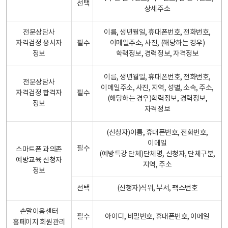
선택
상세주소
전문상담사
이름, 생년월일, 휴대폰번호, 전화번호,
자격검정 응시자
필수
이메일주소, 사진, (해당하는 경우)
정보
학력정보, 경력정보, 자격정보
이름, 생년월일, 휴대폰번호, 전화번호,
전문상담사
이메일주소, 사진, 지역, 성별, 소속, 주소,
자격검정 합격자
필수
(해당하는 경우)학력정보, 경력정보,
정보
자격정보
(신청자)이름, 휴대폰번호, 전화번호,
이메일
필수
스마트폰 과의존
(예방특강 단체)단체명, 신청자, 단체구분,
예방교육 신청자
지역, 주소
정보
선택
(신청자)직위, 부서, 팩스번호
손말이음센터
필수
아이디, 비밀번호, 휴대폰번호, 이메일
홈페이지 회원관리