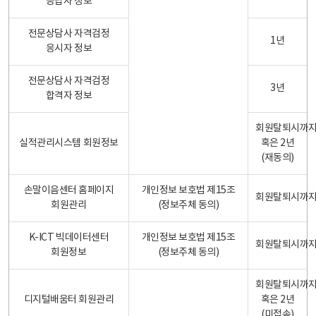
응답자 정보
전문상담사 자격검정
1년
응시자 정보
전문상담사 자격검정
3년
합격자 정보
회원탈퇴시까
실적관리시스템 회원정보
혹은 2년
(재동의)
손말이음센터 홈페이지
개인정보 보호법 제15조
회원탈퇴시까
회원관리
(정보주체 동의)
K-ICT 빅데이터센터
개인정보 보호법 제15조
회원탈퇴시까
회원정보
(정보주체 동의)
회원탈퇴시까
디지털배움터 회원관리
혹은 2년
(미접속)