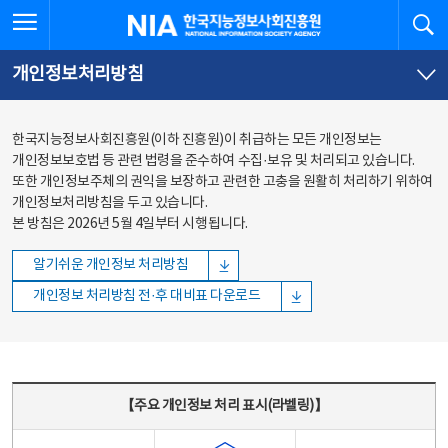
본문
전체메뉴
전체메뉴 열기
검
한국지능정보사회진흥원
바로가기
바로가기
개인정보처리방침
한국지능정보사회진흥원(이하 진흥원)이 취급하는 모든 개인정보는
개인정보보호법 등 관련 법령을 준수하여 수집·보유 및 처리되고 있습니다.
또한 개인정보주체의 권익을 보장하고 관련한 고충을 원활히 처리하기 위하여
개인정보처리방침을 두고 있습니다.
본 방침은 2026년 5월 4일부터 시행됩니다.
알기쉬운 개인정보 처리방침
개인정보 처리방침 전·후 대비표 다운로드
주요 개인정보 처리 표시(라벨링) - 주요 개인정보 처리 표시를 나타내는표
【주요 개인정보 처리 표시(라벨링)】