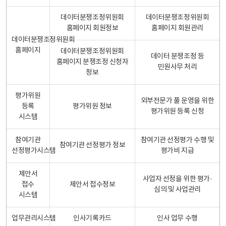
데이터분쟁조정위원회
데이터분쟁조정위원회
홈페이지 회원정보
홈페이지 회원관리
데이터분쟁조정위원회
홈페이지
데이터분쟁조정위원회
데이터 분쟁조정 등
홈페이지 분쟁조정 신청자
민원사무 처리
정보
평가위원
외부전문가 풀 운영을 위한
등록
평가위원 정보
평가위원 등록 신청
시스템
참여기관
참여기관 선정평가 수행 및
참여기관 선정평가 정보
선정평가시스템
평가비 지급
제안서
사업자 선정을 위한 평가·
접수
제안서 접수정보
심의 및 사업관리
시스템
업무관리시스템
인사기록카드
인사 업무 수행