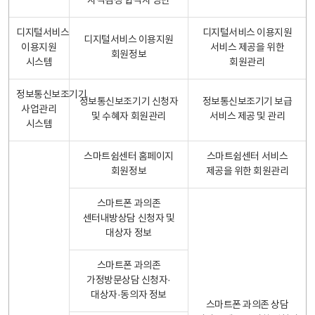
자격검정 합격자 명단
디지털서비스
디지털서비스 이용지원
디지털서비스 이용지원
이용지원
서비스 제공을 위한
회원정보
시스템
회원관리
정보통신보조기기
정보통신보조기기 신청자
정보통신보조기기 보급
사업관리
및 수혜자 회원관리
서비스 제공 및 관리
시스템
스마트쉼센터 홈페이지
스마트쉼센터 서비스
회원정보
제공을 위한 회원관리
스마트폰 과의존
센터내방상담 신청자 및
대상자 정보
스마트폰 과의존
가정방문상담 신청자·
대상자·동의자 정보
스마트폰 과의존 상담