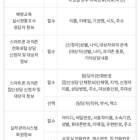
학생일 경우 학제정보(학교/학년)
예방교육
실시현황조사
필수
이름, 이메일, 기관명, 시도, 주소
응답자 정보
스마트폰 과의존
(신청자)성별, 나이, 대상자와의 관계
전화포털 상담
필수
(대상자)성별, 나이, 과의존 종류,
신청자 및 대상자
기타상담내용
정보
(담당자)전화번호
필수
(집단상담 단체정보)단체명, 지역, 신청자
스마트폰 과의존
이름, 상담방법, 주소, 대상총인원, 주대상
집단상담 신청자 및
대상자 정보
선택
(담당자)직위, 부서, 팩스
아이디, 비밀번호, 사용자이름, 소속기관,
필수
성별, 휴대폰번호, 이메일, 우편번호, 주소
실적관리시스템
회원정보
사무실 전화번호, 팩스번호, 집 전화번호,