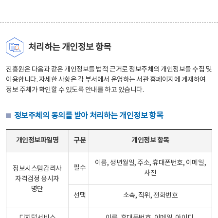
처리하는 개인정보 항목
진흥원은 다음과 같은 개인정보를 법적 근거로 정보주체의 개인정보를 수집 및
이용합니다. 자세한 사항은 각 부서에서 운영하는 서관 홈페이지에 게재하여
정보 주체가 확인할 수 있도록 안내를 하고 있습니다.
정보주체의 동의를 받아 처리하는 개인정보 항목
정보주체의 동의를 받아 처리하는 개인정보 항목 테이블 - 개인정보파일명, 구분, 개인정보 항목으로 구성
개인정보파일명
구분
개인정보 항목
이름, 생년월일, 주소, 휴대폰번호, 이메일,
필수
정보시스템감리사
사진
자격검정 응시자
명단
선택
소속, 직위, 전화번호