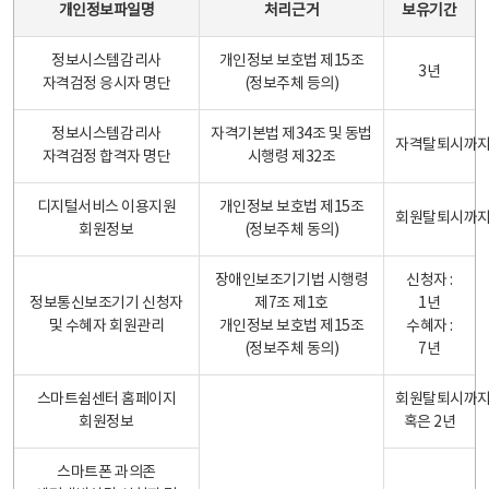
개인정보파일명
처리근거
보유기간
정보시스템감리사
개인정보 보호법 제15조
3년
자격검정 응시자 명단
(정보주체 등의)
정보시스템감리사
자격기본법 제34조 및 동법
자격탈퇴시까
자격검정 합격자 명단
시행령 제32조
디지털서비스 이용지원
개인정보 보호법 제15조
회원탈퇴시까
회원정보
(정보주체 동의)
장애인보조기기법 시행령
신청자 :
정보통신보조기기 신청자
제7조 제1호
1년
및 수혜자 회원관리
개인정보 보호법 제15조
수혜자 :
(정보주체 동의)
7년
스마트쉼센터 홈페이지
회원탈퇴시까
회원정보
혹은 2년
스마트폰 과의존