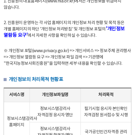
1. 진흥원의 대표홈페이지(www.nia.or.kr)에서는 개인정보를 취급하지
않습니다.
2. 진흥원이 운영하는 각 사업 홈페이지의 개인정보 처리 현황 및 목적 등은
'개인정보
개별 홈페이지의 하단 '개인정보 처리방침' 및 개인정보 포털의
열람등 요구'
에서 자세한 사항을 확인하실 수 있습니다.
※ 개인정보 포털(www.privacy.go.kr) => 개인서비스 => 정보주체 권리행사
=> 개인정보 열람등 요구 => 개인정보 파일 검색 => 기관명에
"한국지능정보사회진흥원"을 입력하면 세부 내용을 확인할 수 있습니다.
개인정보의 처리목적 현황표
개인정보의 처리목적 현황표 - 서비스명, 개인정보파일명, 처리목적으로 구성
서비스명
개인정보파일명
처리목적
정보시스템감리사
필기시험 응시자 본인확인
자격검정 응시자 명단
자격검정 원서접수 및 시행
정보시스템감리사
홈페이지
정보시스템감리사
국가공인민간자격증 관리