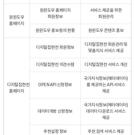
원윈도우 홈페이지
서비스 제공을 위한
회원정보
회원관리
원윈도우
홈페이지
원윈도우 홍보동의 현황
원윈도우 콘텐츠 홍보
디지털집현전 회원관리 및
디지털집현전 회원정보
맞춤지식 서비스 제공
디지털집현전 의견수렴
디지털집현전 서비스 개선
국가지식정보(메타데이터)
디지털집현전
OPEN API 신청정보
를 제공하는 API 서비스
홈페이지
제공
국가지식정보(메타데이터)
데이터개방 신청정보
데이터 다운로드 서비스
제공
추천설정 정보
추천 검색 서비스 제공