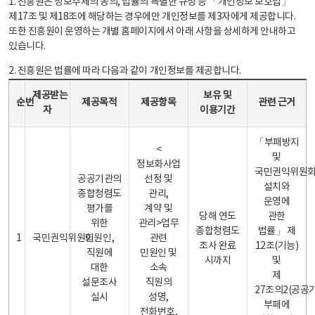
1. 진흥원은 정보주체의 동의, 법률의 특별한 규정 등 「개인정보 보호법」
제17조 및 제18조에 해당하는 경우에만 개인정보를 제3자에게 제공합니다.
또한 진흥원이 운영하는 개별 홈페이지에서 아래 사항을 상세하게 안내하고
있습니다.
2. 진흥원은 법률에 따라 다음과 같이 개인정보를 제공합니다.
개인정보 제공 안내표 - 순번, 제공받는자, 제공목적, 제공항목, 보유 및 이용기간 관련 근거로 구성
제공받는
보유 및
순번
제공목적
제공항목
관련 근거
자
이용기간
「부패방지
<
및
정보화사업
국민권익위원
공공기관의
선정 및
설치와
종합청렴도
관리,
운영에
평가를
계약 및
당해 연도
관한
위한
관리>업무
종합청렴도
법률」 제
1
국민권익위원회
민원인,
관련
조사 완료
12조(기능)
직원에
민원인 및
시까지
및
대한
소속
제
설문조사
직원의
27조의2(공공
실시
성명,
부패에
전화번호,