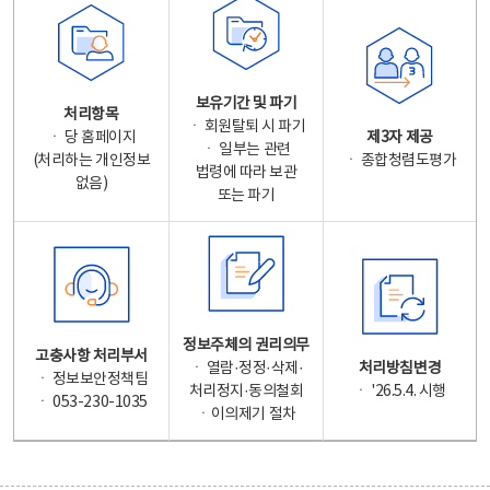
보유기간 및 파기
처리항목
ㆍ 회원탈퇴 시 파기
ㆍ 당 홈페이지
제3자 제공
ㆍ 일부는 관련
(처리하는 개인정보
ㆍ 종합청렴도평가
법령에 따라 보관
없음)
또는 파기
정보주체의 권리의무
고충사항 처리부서
ㆍ 열람·정정·삭제·
처리방침변경
ㆍ 정보보안정책팀
처리정지·동의철회
ㆍ '26.5.4. 시행
ㆍ 053-230-1035
ㆍ이의제기 절차