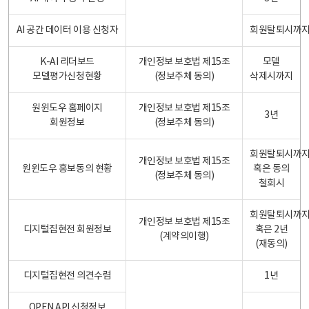
AI 공간 데이터 이용 신청자
회원탈퇴시까
K-AI 리더보드
개인정보 보호법 제15조
모델
모델평가신청현황
(정보주체 동의)
삭제시까지
원윈도우 홈페이지
개인정보 보호법 제15조
3년
회원정보
(정보주체 동의)
회원탈퇴시까
개인정보 보호법 제15조
원윈도우 홍보동의 현황
혹은 동의
(정보주체 동의)
철회시
회원탈퇴시까
개인정보 보호법 제15조
디지털집현전 회원정보
혹은 2년
(계약의이행)
(재동의)
디지털집현전 의견수렴
1년
OPEN API 신청정보