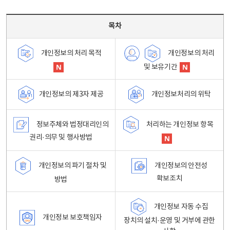
목차 - 개인정보 처리방침 목차를 나타내는표
목차
개인정보의 처리
개인정보의 처리 목적
및 보유기간
개인정보처리의 위탁
개인정보의 제3자 제공
정보주체와 법정대리인의
처리하는 개인정보 항목
권리·의무 및 행사방법
개인정보의 파기 절차 및
개인정보의 안전성
확보조치
방법
개인정보 자동 수집
개인정보 보호책임자
장치의 설치·운영 및 거부에 관한