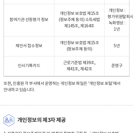
개인정보 :
개인정보 보호법 제15조
평가위원탈퇴
참여기관 선정평가 정보
(정보주체 동의) 소득세법
녹화영상 :
제145조, 제164조
1년
개인정보 보호법 제15조
제안서 접수정보
5년
(정보주체 동의)
근로기준법 제39조,
인사기록카드
준영구
제41조, 제42조
또한, 진흥원 각 부서에서 운영하는 개인정보 파일은
'개인정보 포털'
에서
안내하고 있습니다.
개인정보의 제3자 제공