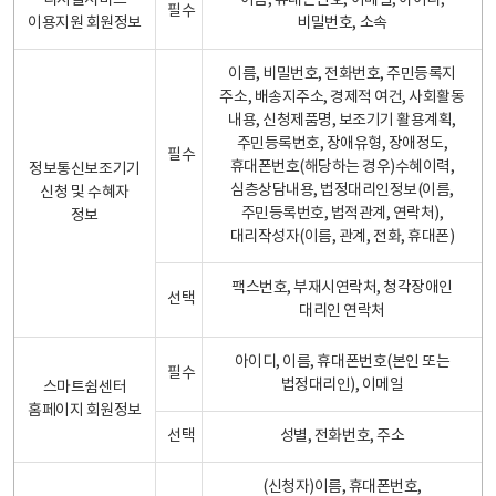
디지털서비스
이름, 휴대폰번호, 이메일, 아이디,
필수
이용지원 회원정보
비밀번호, 소속
이름, 비밀번호, 전화번호, 주민등록지
주소, 배송지주소, 경제적 여건, 사회활동
내용, 신청제품명, 보조기기 활용계획,
주민등록번호, 장애유형, 장애정도,
필수
휴대폰번호(해당하는 경우)수혜이력,
정보통신보조기기
심층상담내용, 법정대리인정보(이름,
신청 및 수혜자
주민등록번호, 법적관계, 연락처),
정보
대리작성자(이름, 관계, 전화, 휴대폰)
팩스번호, 부재시연락처, 청각장애인
선택
대리인 연락처
아이디, 이름, 휴대폰번호(본인 또는
필수
법정대리인), 이메일
스마트쉼센터
홈페이지 회원정보
선택
성별, 전화번호, 주소
(신청자)이름, 휴대폰번호,