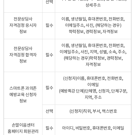
선택
상세주소
전문상담사
이름, 생년월일, 휴대폰번호, 전화번호,
자격검정 응시자
필수
이메일주소, 사진, (해당하는 경우)
정보
학력정보, 경력정보, 자격정보
이름, 생년월일, 휴대폰번호, 전화번호,
전문상담사
이메일주소, 사진, 지역, 성별, 소속, 주소,
자격검정 합격자
필수
(해당하는 경우)학력정보, 경력정보,
정보
자격정보
(신청자)이름, 휴대폰번호, 전화번호,
이메일
필수
스마트폰 과의존
(예방특강 단체)단체명, 신청자, 단체구분,
예방교육 신청자
지역, 주소
정보
선택
(신청자)직위, 부서, 팩스번호
손말이음센터
필수
아이디, 비밀번호, 휴대폰번호, 이메일
홈페이지 회원관리