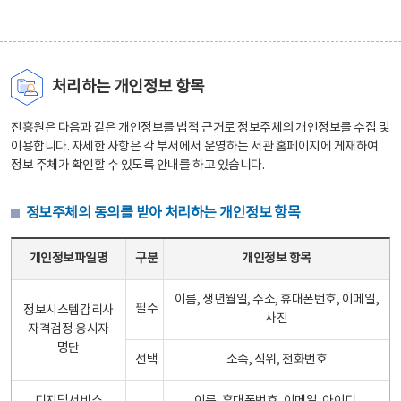
처리하는 개인정보 항목
진흥원은 다음과 같은 개인정보를 법적 근거로 정보주체의 개인정보를 수집 및
이용합니다. 자세한 사항은 각 부서에서 운영하는 서관 홈페이지에 게재하여
정보 주체가 확인할 수 있도록 안내를 하고 있습니다.
정보주체의 동의를 받아 처리하는 개인정보 항목
정보주체의 동의를 받아 처리하는 개인정보 항목 테이블 - 개인정보파일명, 구분, 개인정보 항목으로 구성
개인정보파일명
구분
개인정보 항목
이름, 생년월일, 주소, 휴대폰번호, 이메일,
필수
정보시스템감리사
사진
자격검정 응시자
명단
선택
소속, 직위, 전화번호