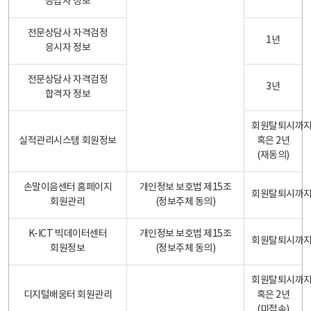
응답자 정보
전문상담사 자격검정
1년
응시자 정보
전문상담사 자격검정
3년
합격자 정보
회원탈퇴시까
실적관리시스템 회원정보
혹은 2년
(재동의)
손말이음센터 홈페이지
개인정보 보호법 제15조
회원탈퇴시까
회원관리
(정보주체 동의)
K-ICT 빅데이터센터
개인정보 보호법 제15조
회원탈퇴시까
회원정보
(정보주체 동의)
회원탈퇴시까
디지털배움터 회원관리
혹은 2년
(미접속)