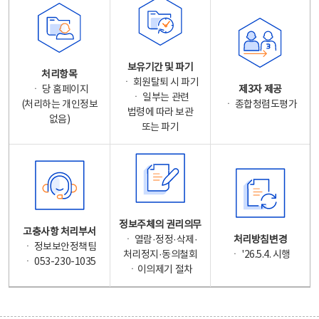
보유기간 및 파기
처리항목
ㆍ 회원탈퇴 시 파기
ㆍ 당 홈페이지
제3자 제공
ㆍ 일부는 관련
(처리하는 개인정보
ㆍ 종합청렴도평가
법령에 따라 보관
없음)
또는 파기
정보주체의 권리의무
고충사항 처리부서
ㆍ 열람·정정·삭제·
처리방침변경
ㆍ 정보보안정책팀
처리정지·동의철회
ㆍ '26.5.4. 시행
ㆍ 053-230-1035
ㆍ이의제기 절차