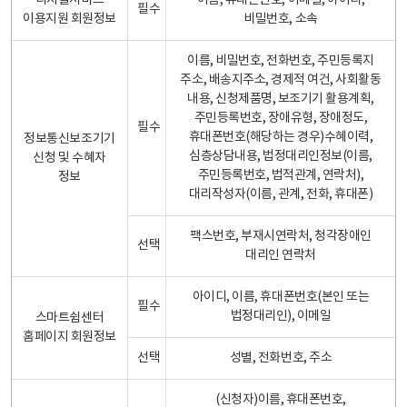
디지털서비스
이름, 휴대폰번호, 이메일, 아이디,
필수
이용지원 회원정보
비밀번호, 소속
이름, 비밀번호, 전화번호, 주민등록지
주소, 배송지주소, 경제적 여건, 사회활동
내용, 신청제품명, 보조기기 활용계획,
주민등록번호, 장애유형, 장애정도,
필수
휴대폰번호(해당하는 경우)수혜이력,
정보통신보조기기
심층상담내용, 법정대리인정보(이름,
신청 및 수혜자
주민등록번호, 법적관계, 연락처),
정보
대리작성자(이름, 관계, 전화, 휴대폰)
팩스번호, 부재시연락처, 청각장애인
선택
대리인 연락처
아이디, 이름, 휴대폰번호(본인 또는
필수
법정대리인), 이메일
스마트쉼센터
홈페이지 회원정보
선택
성별, 전화번호, 주소
(신청자)이름, 휴대폰번호,