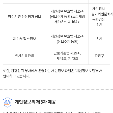
개인정보 :
개인정보 보호법 제15조
평가위원탈퇴
참여기관 선정평가 정보
(정보주체 동의) 소득세법
녹화영상 :
제145조, 제164조
1년
개인정보 보호법 제15조
제안서 접수정보
5년
(정보주체 동의)
근로기준법 제39조,
인사기록카드
준영구
제41조, 제42조
또한, 진흥원 각 부서에서 운영하는 개인정보 파일은
'개인정보 포털'
에서
안내하고 있습니다.
개인정보의 제3자 제공