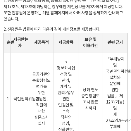
1. 진흥원은 정보주체의 동의, 법률의 특별한 규정 등 「개인정보 보호법」
제17조 및 제18조에 해당하는 경우에만 개인정보를 제3자에게 제공합니다.
또한 진흥원이 운영하는 개별 홈페이지에서 아래 사항을 상세하게 안내하고
있습니다.
2. 진흥원은 법률에 따라 다음과 같이 개인정보를 제공합니다.
개인정보 제공 안내표 - 순번, 제공받는자, 제공목적, 제공항목, 보유 및 이용기간 관련 근거로 구성
제공받는
보유 및
순번
제공목적
제공항목
관련 근거
자
이용기간
「부패방지
<
및
정보화사업
국민권익위원
공공기관의
선정 및
설치와
종합청렴도
관리,
운영에
평가를
계약 및
당해 연도
관한
위한
관리>업무
종합청렴도
법률」 제
1
국민권익위원회
민원인,
관련
조사 완료
12조(기능)
직원에
민원인 및
시까지
및
대한
소속
제
설문조사
직원의
27조의2(공공
실시
성명,
부패에
전화번호,