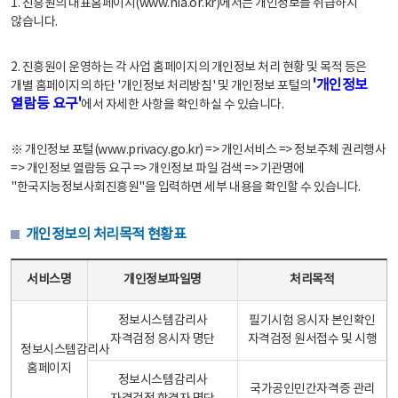
1. 진흥원의 대표홈페이지(www.nia.or.kr)에서는 개인정보를 취급하지
않습니다.
2. 진흥원이 운영하는 각 사업 홈페이지의 개인정보 처리 현황 및 목적 등은
'개인정보
개별 홈페이지의 하단 '개인정보 처리방침' 및 개인정보 포털의
열람등 요구'
에서 자세한 사항을 확인하실 수 있습니다.
※ 개인정보 포털(www.privacy.go.kr) => 개인서비스 => 정보주체 권리행사
=> 개인정보 열람등 요구 => 개인정보 파일 검색 => 기관명에
"한국지능정보사회진흥원"을 입력하면 세부 내용을 확인할 수 있습니다.
개인정보의 처리목적 현황표
개인정보의 처리목적 현황표 - 서비스명, 개인정보파일명, 처리목적으로 구성
서비스명
개인정보파일명
처리목적
정보시스템감리사
필기시험 응시자 본인확인
자격검정 응시자 명단
자격검정 원서접수 및 시행
정보시스템감리사
홈페이지
정보시스템감리사
국가공인민간자격증 관리