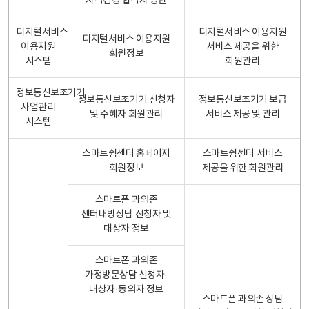
자격검정 합격자 명단
디지털서비스
디지털서비스 이용지원
디지털서비스 이용지원
이용지원
서비스 제공을 위한
회원정보
시스템
회원관리
정보통신보조기기
정보통신보조기기 신청자
정보통신보조기기 보급
사업관리
및 수혜자 회원관리
서비스 제공 및 관리
시스템
스마트쉼센터 홈페이지
스마트쉼센터 서비스
회원정보
제공을 위한 회원관리
스마트폰 과의존
센터내방상담 신청자 및
대상자 정보
스마트폰 과의존
가정방문상담 신청자·
대상자·동의자 정보
스마트폰 과의존 상담