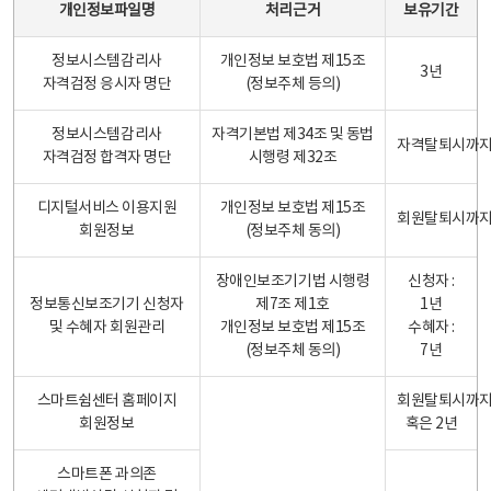
개인정보파일명
처리근거
보유기간
정보시스템감리사
개인정보 보호법 제15조
3년
자격검정 응시자 명단
(정보주체 등의)
정보시스템감리사
자격기본법 제34조 및 동법
자격탈퇴시까
자격검정 합격자 명단
시행령 제32조
디지털서비스 이용지원
개인정보 보호법 제15조
회원탈퇴시까
회원정보
(정보주체 동의)
장애인보조기기법 시행령
신청자 :
정보통신보조기기 신청자
제7조 제1호
1년
및 수혜자 회원관리
개인정보 보호법 제15조
수혜자 :
(정보주체 동의)
7년
스마트쉼센터 홈페이지
회원탈퇴시까
회원정보
혹은 2년
스마트폰 과의존