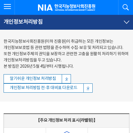
본문
전체메뉴
전체메뉴 열기
검
한국지능정보사회진흥원
바로가기
바로가기
개인정보처리방침
한국지능정보사회진흥원(이하 진흥원)이 취급하는 모든 개인정보는
개인정보보호법 등 관련 법령을 준수하여 수집·보유 및 처리되고 있습니다.
또한 개인정보주체의 권익을 보장하고 관련한 고충을 원활히 처리하기 위하여
개인정보처리방침을 두고 있습니다.
본 방침은 2026년 5월 4일부터 시행됩니다.
알기쉬운 개인정보 처리방침
개인정보 처리방침 전·후 대비표 다운로드
주요 개인정보 처리 표시(라벨링) - 주요 개인정보 처리 표시를 나타내는표
【주요 개인정보 처리 표시(라벨링)】