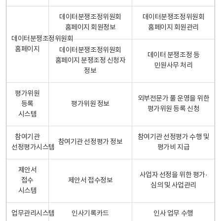
데이터분쟁조정위원회
데이터분쟁조정위원회
홈페이지 회원정보
홈페이지 회원관리
데이터분쟁조정위원회
홈페이지
데이터분쟁조정위원회
데이터 분쟁조정 등
홈페이지 분쟁조정 신청자
민원사무 처리
정보
평가위원
외부전문가 풀 운영을 위한
등록
평가위원 정보
평가위원 등록 신청
시스템
참여기관
참여기관 선정평가 수행 및
참여기관 선정평가 정보
선정평가시스템
평가비 지급
제안서
사업자 선정을 위한 평가·
접수
제안서 접수정보
심의 및 사업관리
시스템
업무관리시스템
인사기록카드
인사 업무 수행