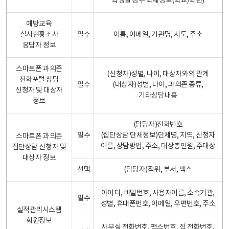
학생일 경우 학제정보(학교/학년)
예방교육
실시현황조사
필수
이름, 이메일, 기관명, 시도, 주소
응답자 정보
스마트폰 과의존
(신청자)성별, 나이, 대상자와의 관계
전화포털 상담
필수
(대상자)성별, 나이, 과의존 종류,
신청자 및 대상자
기타상담내용
정보
(담당자)전화번호
필수
(집단상담 단체정보)단체명, 지역, 신청자
스마트폰 과의존
이름, 상담방법, 주소, 대상총인원, 주대상
집단상담 신청자 및
대상자 정보
선택
(담당자)직위, 부서, 팩스
아이디, 비밀번호, 사용자이름, 소속기관,
필수
성별, 휴대폰번호, 이메일, 우편번호, 주소
실적관리시스템
회원정보
사무실 전화번호, 팩스번호, 집 전화번호,