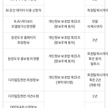
AI 공간 데이터 이용 신청자
회원탈퇴시까
K-AI 리더보드
개인정보 보호법 제15조
모델
모델평가신청현황
(정보주체 동의)
삭제시까지
원윈도우 홈페이지
개인정보 보호법 제15조
3년
회원정보
(정보주체 동의)
회원탈퇴시까
개인정보 보호법 제15조
원윈도우 홍보동의 현황
혹은 동의
(정보주체 동의)
철회시
회원탈퇴시까
개인정보 보호법 제15조
디지털집현전 회원정보
혹은 2년
(계약의이행)
(재동의)
디지털집현전 의견수렴
1년
OPEN API 신청정보