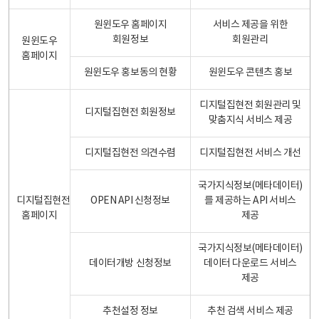
원윈도우 홈페이지
서비스 제공을 위한
회원정보
회원관리
원윈도우
홈페이지
원윈도우 홍보동의 현황
원윈도우 콘텐츠 홍보
디지털집현전 회원관리 및
디지털집현전 회원정보
맞춤지식 서비스 제공
디지털집현전 의견수렴
디지털집현전 서비스 개선
국가지식정보(메타데이터)
디지털집현전
OPEN API 신청정보
를 제공하는 API 서비스
홈페이지
제공
국가지식정보(메타데이터)
데이터개방 신청정보
데이터 다운로드 서비스
제공
추천설정 정보
추천 검색 서비스 제공