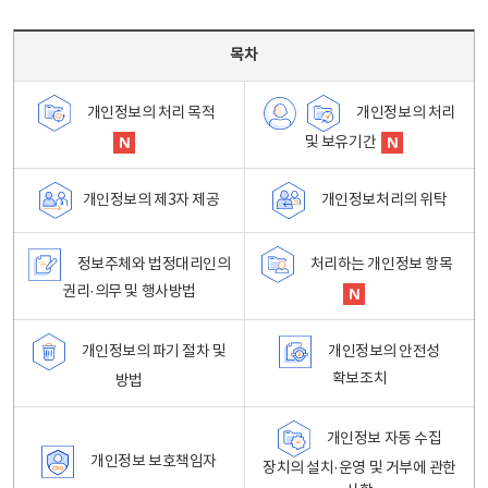
목차 - 개인정보 처리방침 목차를 나타내는표
목차
개인정보의 처리
개인정보의 처리 목적
및 보유기간
개인정보처리의 위탁
개인정보의 제3자 제공
정보주체와 법정대리인의
처리하는 개인정보 항목
권리·의무 및 행사방법
개인정보의 파기 절차 및
개인정보의 안전성
확보조치
방법
개인정보 자동 수집
개인정보 보호책임자
장치의 설치·운영 및 거부에 관한