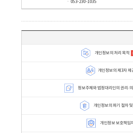
ㆍ 053-230-1035
목차 - 개인정보 처리방침 목차를 나타내는표
개인정보의 처리 목적
개인정보의 제3자 제
정보주체와 법정대리인의 권리·의
개인정보의 파기 절차 및
개인정보 보호책임