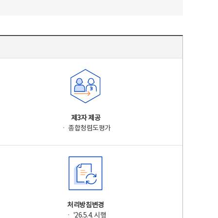
제3자 제공
ㆍ 종합청렴도평가
처리방침변경
ㆍ '26.5.4. 시행