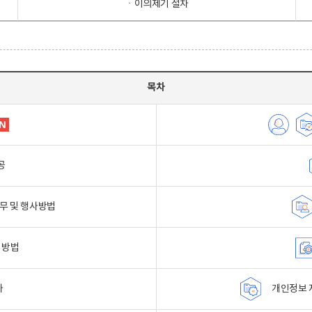
ㆍ이의제기 절차
목차
공
무 및 행사방법
 방법
자
개인정보 자