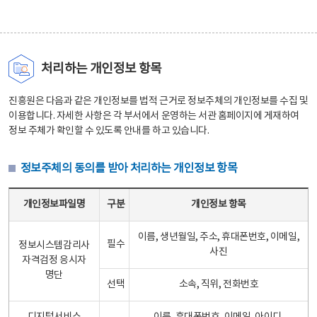
처리하는 개인정보 항목
진흥원은 다음과 같은 개인정보를 법적 근거로 정보주체의 개인정보를 수집 및
이용합니다. 자세한 사항은 각 부서에서 운영하는 서관 홈페이지에 게재하여
정보 주체가 확인할 수 있도록 안내를 하고 있습니다.
정보주체의 동의를 받아 처리하는 개인정보 항목
정보주체의 동의를 받아 처리하는 개인정보 항목 테이블 - 개인정보파일명, 구분, 개인정보 항목으로 구성
개인정보파일명
구분
개인정보 항목
이름, 생년월일, 주소, 휴대폰번호, 이메일,
필수
정보시스템감리사
사진
자격검정 응시자
명단
선택
소속, 직위, 전화번호