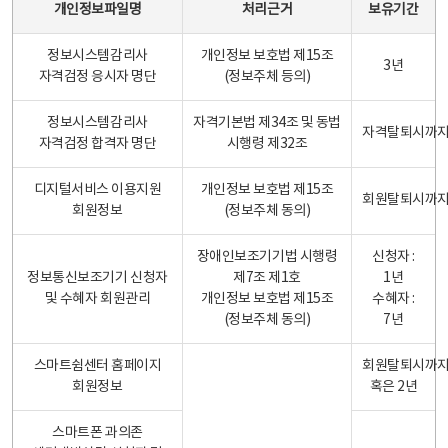
개인정보파일명
처리근거
보유기간
정보시스템감리사
개인정보 보호법 제15조
3년
자격검정 응시자 명단
(정보주체 등의)
정보시스템감리사
자격기본법 제34조 및 동법
자격탈퇴시까
자격검정 합격자 명단
시행령 제32조
디지털서비스 이용지원
개인정보 보호법 제15조
회원탈퇴시까
회원정보
(정보주체 동의)
장애인보조기기법 시행령
신청자 :
정보통신보조기기 신청자
제7조 제1호
1년
및 수혜자 회원관리
개인정보 보호법 제15조
수혜자 :
(정보주체 동의)
7년
스마트쉼센터 홈페이지
회원탈퇴시까
회원정보
혹은 2년
스마트폰 과의존