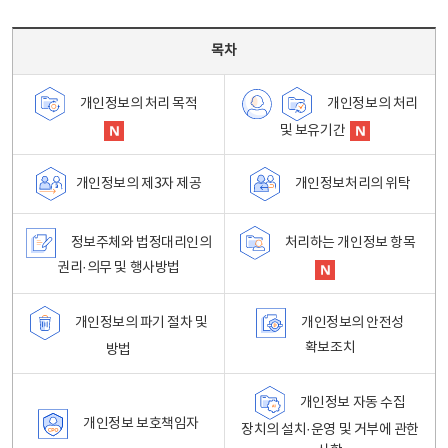
목차 - 개인정보 처리방침 목차를 나타내는표
목차
개인정보의 처리
개인정보의 처리 목적
및 보유기간
개인정보처리의 위탁
개인정보의 제3자 제공
정보주체와 법정대리인의
처리하는 개인정보 항목
권리·의무 및 행사방법
개인정보의 파기 절차 및
개인정보의 안전성
확보조치
방법
개인정보 자동 수집
개인정보 보호책임자
장치의 설치·운영 및 거부에 관한