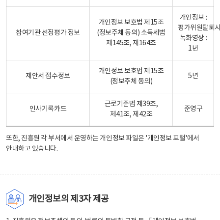
개인정보 :
개인정보 보호법 제15조
평가위원탈퇴
참여기관 선정평가 정보
(정보주체 동의) 소득세법
녹화영상 :
제145조, 제164조
1년
개인정보 보호법 제15조
제안서 접수정보
5년
(정보주체 동의)
근로기준법 제39조,
인사기록카드
준영구
제41조, 제42조
또한, 진흥원 각 부서에서 운영하는 개인정보 파일은
'개인정보 포털'
에서
안내하고 있습니다.
개인정보의 제3자 제공