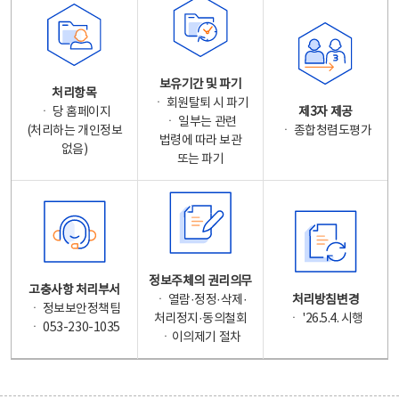
보유기간 및 파기
처리항목
ㆍ 회원탈퇴 시 파기
ㆍ 당 홈페이지
제3자 제공
ㆍ 일부는 관련
(처리하는 개인정보
ㆍ 종합청렴도평가
법령에 따라 보관
없음)
또는 파기
정보주체의 권리의무
고충사항 처리부서
ㆍ 열람·정정·삭제·
처리방침변경
ㆍ 정보보안정책팀
처리정지·동의철회
ㆍ '26.5.4. 시행
ㆍ 053-230-1035
ㆍ이의제기 절차