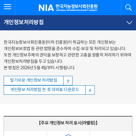
본문
전체메뉴
전체메뉴 열기
검
한국지능정보사회진흥원
바로가기
바로가기
개인정보처리방침
한국지능정보사회진흥원(이하 진흥원)이 취급하는 모든 개인정보는
개인정보보호법 등 관련 법령을 준수하여 수집·보유 및 처리되고 있습니다.
또한 개인정보주체의 권익을 보장하고 관련한 고충을 원활히 처리하기 위하여
개인정보처리방침을 두고 있습니다.
본 방침은 2026년 5월 4일부터 시행됩니다.
알기쉬운 개인정보 처리방침
개인정보 처리방침 전·후 대비표 다운로드
주요 개인정보 처리 표시(라벨링) - 주요 개인정보 처리 표시를 나타내는표
【주요 개인정보 처리 표시(라벨링)】