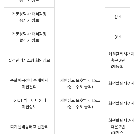
응답자 정보
전문상담사 자격검정
1년
응시자 정보
전문상담사 자격검정
3년
합격자 정보
회원탈퇴시까
실적관리시스템 회원정보
혹은 2년
(재동의)
손말이음센터 홈페이지
개인정보 보호법 제15조
회원탈퇴시까
회원관리
(정보주체 동의)
K-ICT 빅데이터센터
개인정보 보호법 제15조
회원탈퇴시까
회원정보
(정보주체 동의)
회원탈퇴시까
디지털배움터 회원관리
혹은 2년
(미접속)