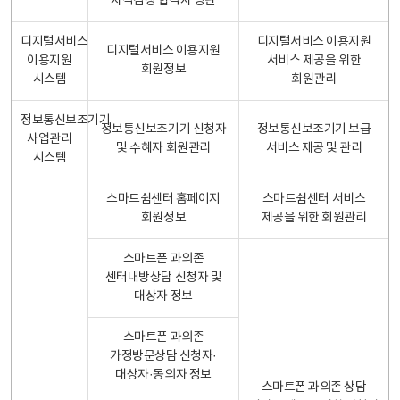
자격검정 합격자 명단
디지털서비스
디지털서비스 이용지원
디지털서비스 이용지원
이용지원
서비스 제공을 위한
회원정보
시스템
회원관리
정보통신보조기기
정보통신보조기기 신청자
정보통신보조기기 보급
사업관리
및 수혜자 회원관리
서비스 제공 및 관리
시스템
스마트쉼센터 홈페이지
스마트쉼센터 서비스
회원정보
제공을 위한 회원관리
스마트폰 과의존
센터내방상담 신청자 및
대상자 정보
스마트폰 과의존
가정방문상담 신청자·
대상자·동의자 정보
스마트폰 과의존 상담