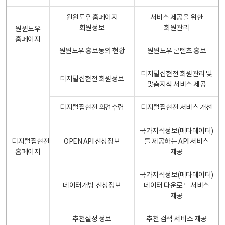
원윈도우 홈페이지
서비스 제공을 위한
회원정보
회원관리
원윈도우
홈페이지
원윈도우 홍보동의 현황
원윈도우 콘텐츠 홍보
디지털집현전 회원관리 및
디지털집현전 회원정보
맞춤지식 서비스 제공
디지털집현전 의견수렴
디지털집현전 서비스 개선
국가지식정보(메타데이터)
디지털집현전
OPEN API 신청정보
를 제공하는 API 서비스
홈페이지
제공
국가지식정보(메타데이터)
데이터개방 신청정보
데이터 다운로드 서비스
제공
추천설정 정보
추천 검색 서비스 제공