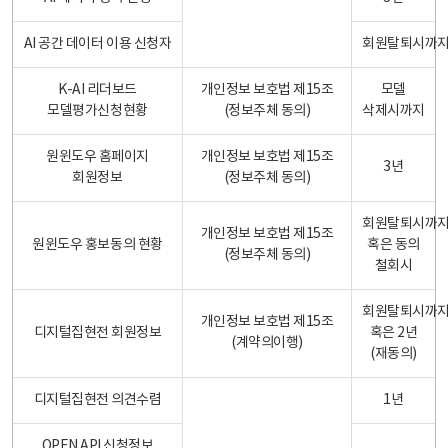
AI 공간 데이터 이용 신청자
회원탈퇴시까
K-AI 리더보드
개인정보 보호법 제15조
모델
모델평가신청현황
(정보주체 동의)
삭제시까지
원윈도우 홈페이지
개인정보 보호법 제15조
3년
회원정보
(정보주체 동의)
회원탈퇴시까
개인정보 보호법 제15조
원윈도우 홍보동의 현황
혹은 동의
(정보주체 동의)
철회시
회원탈퇴시까
개인정보 보호법 제15조
디지털집현전 회원정보
혹은 2년
(계약의이행)
(재동의)
디지털집현전 의견수렴
1년
OPEN API 신청정보