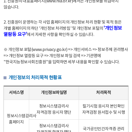
1. 진흥원의 대표홈페이지(www.nia.or.kr)에서는 개인정보를 취급하지
않습니다.
2. 진흥원이 운영하는 각 사업 홈페이지의 개인정보 처리 현황 및 목적 등은
'개인정보
개별 홈페이지의 하단 '개인정보 처리방침' 및 개인정보 포털의
열람등 요구'
에서 자세한 사항을 확인하실 수 있습니다.
※ 개인정보 포털(www.privacy.go.kr) => 개인서비스 => 정보주체 권리행사
=> 개인정보 열람등 요구 => 개인정보 파일 검색 => 기관명에
"한국지능정보사회진흥원"을 입력하면 세부 내용을 확인할 수 있습니다.
개인정보의 처리목적 현황표
개인정보의 처리목적 현황표 - 서비스명, 개인정보파일명, 처리목적으로 구성
서비스명
개인정보파일명
처리목적
정보시스템감리사
필기시험 응시자 본인확인
자격검정 응시자 명단
자격검정 원서접수 및 시행
정보시스템감리사
홈페이지
정보시스템감리사
국가공인민간자격증 관리