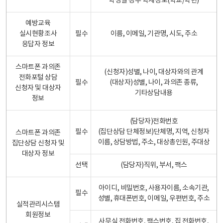
학생일 경우 학제정보(학교/학년)
예방교육
실시현황조사
필수
이름, 이메일, 기관명, 시도, 주소
응답자 정보
스마트폰 과의존
(신청자)성별, 나이, 대상자와의 관계
전화포털 상담
필수
(대상자)성별, 나이, 과의존 종류,
신청자 및 대상자
기타상담내용
정보
(담당자)전화번호
필수
(집단상담 단체정보)단체명, 지역, 신청자
스마트폰 과의존
이름, 상담방법, 주소, 대상총인원, 주대상
집단상담 신청자 및
대상자 정보
선택
(담당자)직위, 부서, 팩스
아이디, 비밀번호, 사용자이름, 소속기관,
필수
성별, 휴대폰번호, 이메일, 우편번호, 주소
실적관리시스템
회원정보
사무실 전화번호, 팩스번호, 집 전화번호,