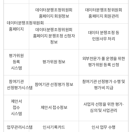
데이터분쟁조정위원회
데이터분쟁조정위원회
홈페이지 회원정보
홈페이지 회원관리
데이터분쟁조정위원회
홈페이지
데이터분쟁조정위원회
데이터 분쟁조정 등
홈페이지 분쟁조정 신청자
민원사무 처리
정보
평가위원
외부전문가 풀 운영을 위한
등록
평가위원 정보
평가위원 등록 신청
시스템
참여기관
참여기관 선정평가 수행 및
참여기관 선정평가 정보
선정평가시스템
평가비 지급
제안서
사업자 선정을 위한 평가·
접수
제안서 접수정보
심의 및 사업관리
시스템
업무관리시스템
인사기록카드
인사 업무 수행