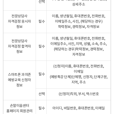
선택
상세주소
전문상담사
이름, 생년월일, 휴대폰번호, 전화번호,
자격검정 응시자
필수
이메일주소, 사진, (해당하는 경우)
정보
학력정보, 경력정보, 자격정보
이름, 생년월일, 휴대폰번호, 전화번호,
전문상담사
이메일주소, 사진, 지역, 성별, 소속, 주소,
자격검정 합격자
필수
(해당하는 경우)학력정보, 경력정보,
정보
자격정보
(신청자)이름, 휴대폰번호, 전화번호,
이메일
필수
스마트폰 과의존
(예방특강 단체)단체명, 신청자, 단체구분,
예방교육 신청자
지역, 주소
정보
선택
(신청자)직위, 부서, 팩스번호
손말이음센터
필수
아이디, 비밀번호, 휴대폰번호, 이메일
홈페이지 회원관리