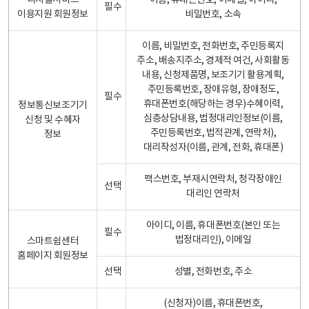
디지털서비스
이름, 휴대폰번호, 이메일, 아이디,
필수
이용지원 회원정보
비밀번호, 소속
이름, 비밀번호, 전화번호, 주민등록지
주소, 배송지주소, 경제적 여건, 사회활동
내용, 신청제품명, 보조기기 활용계획,
주민등록번호, 장애유형, 장애정도,
필수
휴대폰번호(해당하는 경우)수혜이력,
정보통신보조기기
심층상담내용, 법정대리인정보(이름,
신청 및 수혜자
주민등록번호, 법적관계, 연락처),
정보
대리작성자(이름, 관계, 전화, 휴대폰)
팩스번호, 부재시연락처, 청각장애인
선택
대리인 연락처
아이디, 이름, 휴대폰번호(본인 또는
필수
법정대리인), 이메일
스마트쉼센터
홈페이지 회원정보
선택
성별, 전화번호, 주소
(신청자)이름, 휴대폰번호,