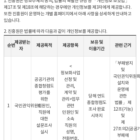
1. 진흥원은 정보주체의 동의, 법률의 특별한 규정 등 「개인정보 보호법」
제17조 및 제18조에 해당하는 경우에만 개인정보를 제3자에게 제공합니다.
또한 진흥원이 운영하는 개별 홈페이지에서 아래 사항을 상세하게 안내하고
있습니다.
2. 진흥원은 법률에 따라 다음과 같이 개인정보를 제공합니다.
개인정보 제공 안내표 - 순번, 제공받는자, 제공목적, 제공항목, 보유 및 이용기간 관련 근거로 구성
제공받는
보유 및
순번
제공목적
제공항목
관련 근거
자
이용기간
「부패방지
<
및
정보화사업
국민권익위원
공공기관의
선정 및
설치와
종합청렴도
관리,
운영에
평가를
계약 및
당해 연도
관한
위한
관리>업무
종합청렴도
법률」 제
1
국민권익위원회
민원인,
관련
조사 완료
12조(기능)
직원에
민원인 및
시까지
및
대한
소속
제
설문조사
직원의
27조의2(공공
실시
성명,
부패에
전화번호,