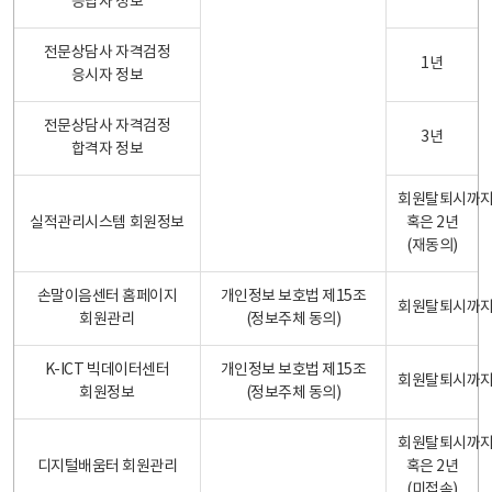
응답자 정보
전문상담사 자격검정
1년
응시자 정보
전문상담사 자격검정
3년
합격자 정보
회원탈퇴시까
실적관리시스템 회원정보
혹은 2년
(재동의)
손말이음센터 홈페이지
개인정보 보호법 제15조
회원탈퇴시까
회원관리
(정보주체 동의)
K-ICT 빅데이터센터
개인정보 보호법 제15조
회원탈퇴시까
회원정보
(정보주체 동의)
회원탈퇴시까
디지털배움터 회원관리
혹은 2년
(미접속)