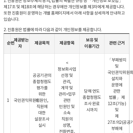
1. 진흥원은 정보주체의 동의, 법률의 특별한 규정 등 「개인정보 보호법」
제17조 및 제18조에 해당하는 경우에만 개인정보를 제3자에게 제공합니다.
또한 진흥원이 운영하는 개별 홈페이지에서 아래 사항을 상세하게 안내하고
있습니다.
2. 진흥원은 법률에 따라 다음과 같이 개인정보를 제공합니다.
개인정보 제공 안내표 - 순번, 제공받는자, 제공목적, 제공항목, 보유 및 이용기간 관련 근거로 구성
제공받는
보유 및
순번
제공목적
제공항목
관련 근거
자
이용기간
「부패방지
<
및
정보화사업
국민권익위원
공공기관의
선정 및
설치와
종합청렴도
관리,
운영에
평가를
계약 및
당해 연도
관한
위한
관리>업무
종합청렴도
법률」 제
1
국민권익위원회
민원인,
관련
조사 완료
12조(기능)
직원에
민원인 및
시까지
및
대한
소속
제
설문조사
직원의
27조의2(공공
실시
성명,
부패에
전화번호,