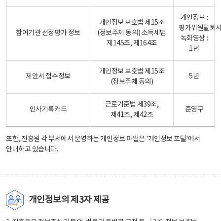
개인정보 :
개인정보 보호법 제15조
평가위원탈퇴
참여기관 선정평가 정보
(정보주체 동의) 소득세법
녹화영상 :
제145조, 제164조
1년
개인정보 보호법 제15조
제안서 접수정보
5년
(정보주체 동의)
근로기준법 제39조,
인사기록카드
준영구
제41조, 제42조
또한, 진흥원 각 부서에서 운영하는 개인정보 파일은
'개인정보 포털'
에서
안내하고 있습니다.
개인정보의 제3자 제공