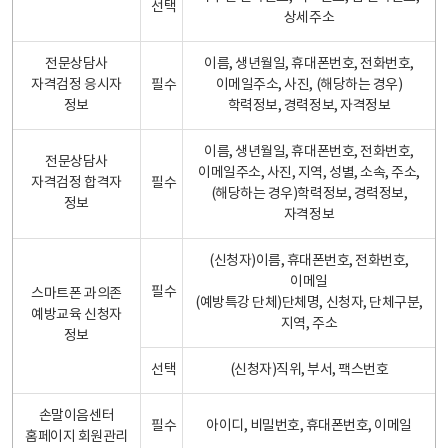
선택
상세주소
전문상담사
이름, 생년월일, 휴대폰번호, 전화번호,
자격검정 응시자
필수
이메일주소, 사진, (해당하는 경우)
정보
학력정보, 경력정보, 자격정보
이름, 생년월일, 휴대폰번호, 전화번호,
전문상담사
이메일주소, 사진, 지역, 성별, 소속, 주소,
자격검정 합격자
필수
(해당하는 경우)학력정보, 경력정보,
정보
자격정보
(신청자)이름, 휴대폰번호, 전화번호,
이메일
필수
스마트폰 과의존
(예방특강 단체)단체명, 신청자, 단체구분,
예방교육 신청자
지역, 주소
정보
선택
(신청자)직위, 부서, 팩스번호
손말이음센터
필수
아이디, 비밀번호, 휴대폰번호, 이메일
홈페이지 회원관리