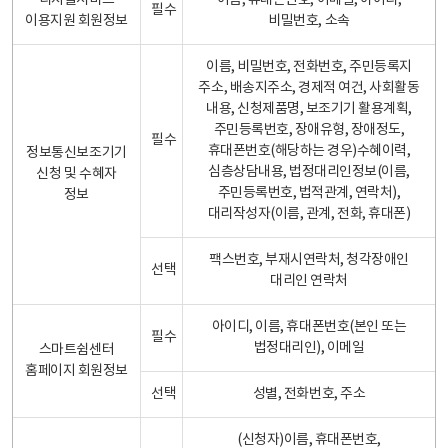
디지털서비스
이름, 휴대폰번호, 이메일, 아이디,
필수
이용지원 회원정보
비밀번호, 소속
이름, 비밀번호, 전화번호, 주민등록지
주소, 배송지주소, 경제적 여건, 사회활동
내용, 신청제품명, 보조기기 활용계획,
주민등록번호, 장애유형, 장애정도,
필수
휴대폰번호(해당하는 경우)수혜이력,
정보통신보조기기
심층상담내용, 법정대리인정보(이름,
신청 및 수혜자
주민등록번호, 법적관계, 연락처),
정보
대리작성자(이름, 관계, 전화, 휴대폰)
팩스번호, 부재시연락처, 청각장애인
선택
대리인 연락처
아이디, 이름, 휴대폰번호(본인 또는
필수
법정대리인), 이메일
스마트쉼센터
홈페이지 회원정보
선택
성별, 전화번호, 주소
(신청자)이름, 휴대폰번호,