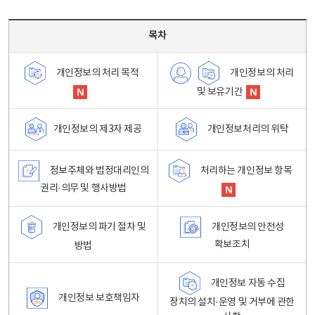
목차 - 개인정보 처리방침 목차를 나타내는표
목차
개인정보의 처리
개인정보의 처리 목적
및 보유기간
개인정보처리의 위탁
개인정보의 제3자 제공
정보주체와 법정대리인의
처리하는 개인정보 항목
권리·의무 및 행사방법
개인정보의 파기 절차 및
개인정보의 안전성
확보조치
방법
개인정보 자동 수집
개인정보 보호책임자
장치의 설치·운영 및 거부에 관한