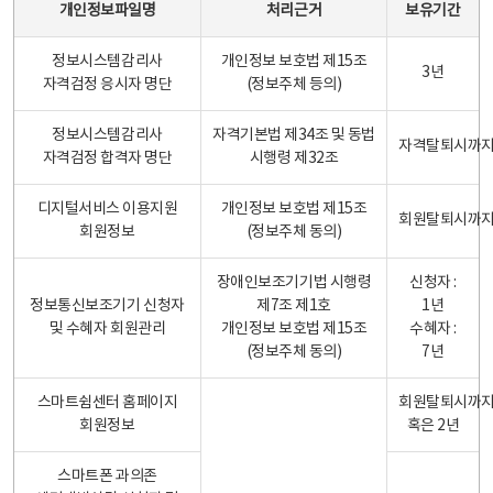
개인정보파일명
처리근거
보유기간
정보시스템감리사
개인정보 보호법 제15조
3년
자격검정 응시자 명단
(정보주체 등의)
정보시스템감리사
자격기본법 제34조 및 동법
자격탈퇴시까
자격검정 합격자 명단
시행령 제32조
디지털서비스 이용지원
개인정보 보호법 제15조
회원탈퇴시까
회원정보
(정보주체 동의)
장애인보조기기법 시행령
신청자 :
정보통신보조기기 신청자
제7조 제1호
1년
및 수혜자 회원관리
개인정보 보호법 제15조
수혜자 :
(정보주체 동의)
7년
스마트쉼센터 홈페이지
회원탈퇴시까
회원정보
혹은 2년
스마트폰 과의존