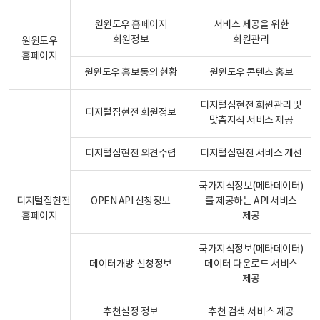
원윈도우 홈페이지
서비스 제공을 위한
회원정보
회원관리
원윈도우
홈페이지
원윈도우 홍보동의 현황
원윈도우 콘텐츠 홍보
디지털집현전 회원관리 및
디지털집현전 회원정보
맞춤지식 서비스 제공
디지털집현전 의견수렴
디지털집현전 서비스 개선
국가지식정보(메타데이터)
디지털집현전
OPEN API 신청정보
를 제공하는 API 서비스
홈페이지
제공
국가지식정보(메타데이터)
데이터개방 신청정보
데이터 다운로드 서비스
제공
추천설정 정보
추천 검색 서비스 제공