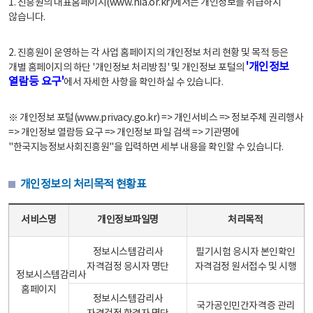
1. 진흥원의 대표홈페이지(www.nia.or.kr)에서는 개인정보를 취급하지
않습니다.
2. 진흥원이 운영하는 각 사업 홈페이지의 개인정보 처리 현황 및 목적 등은
'개인정보
개별 홈페이지의 하단 '개인정보 처리방침' 및 개인정보 포털의
열람등 요구'
에서 자세한 사항을 확인하실 수 있습니다.
※ 개인정보 포털(www.privacy.go.kr) => 개인서비스 => 정보주체 권리행사
=> 개인정보 열람등 요구 => 개인정보 파일 검색 => 기관명에
"한국지능정보사회진흥원"을 입력하면 세부 내용을 확인할 수 있습니다.
개인정보의 처리목적 현황표
개인정보의 처리목적 현황표 - 서비스명, 개인정보파일명, 처리목적으로 구성
서비스명
개인정보파일명
처리목적
정보시스템감리사
필기시험 응시자 본인확인
자격검정 응시자 명단
자격검정 원서접수 및 시행
정보시스템감리사
홈페이지
정보시스템감리사
국가공인민간자격증 관리