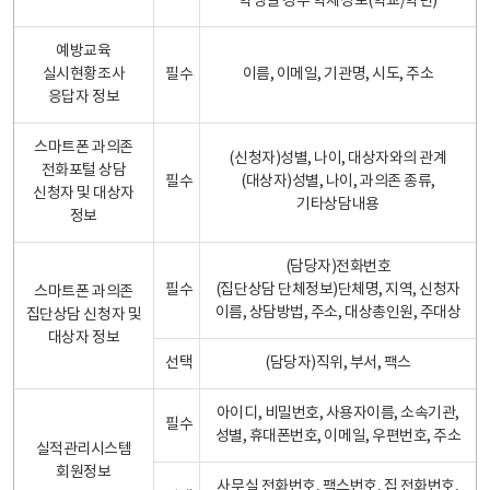
학생일 경우 학제정보(학교/학년)
예방교육
실시현황조사
필수
이름, 이메일, 기관명, 시도, 주소
응답자 정보
스마트폰 과의존
(신청자)성별, 나이, 대상자와의 관계
전화포털 상담
필수
(대상자)성별, 나이, 과의존 종류,
신청자 및 대상자
기타상담내용
정보
(담당자)전화번호
필수
(집단상담 단체정보)단체명, 지역, 신청자
스마트폰 과의존
이름, 상담방법, 주소, 대상총인원, 주대상
집단상담 신청자 및
대상자 정보
선택
(담당자)직위, 부서, 팩스
아이디, 비밀번호, 사용자이름, 소속기관,
필수
성별, 휴대폰번호, 이메일, 우편번호, 주소
실적관리시스템
회원정보
사무실 전화번호, 팩스번호, 집 전화번호,