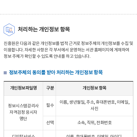
처리하는 개인정보 항목
진흥원은 다음과 같은 개인정보를 법적 근거로 정보주체의 개인정보를 수집 및
이용합니다. 자세한 사항은 각 부서에서 운영하는 서관 홈페이지에 게재하여
정보 주체가 확인할 수 있도록 안내를 하고 있습니다.
정보주체의 동의를 받아 처리하는 개인정보 항목
정보주체의 동의를 받아 처리하는 개인정보 항목 테이블 - 개인정보파일명, 구분, 개인정보 항목으로 구성
개인정보파일명
구분
개인정보 항목
이름, 생년월일, 주소, 휴대폰번호, 이메일,
필수
정보시스템감리사
사진
자격검정 응시자
명단
선택
소속, 직위, 전화번호