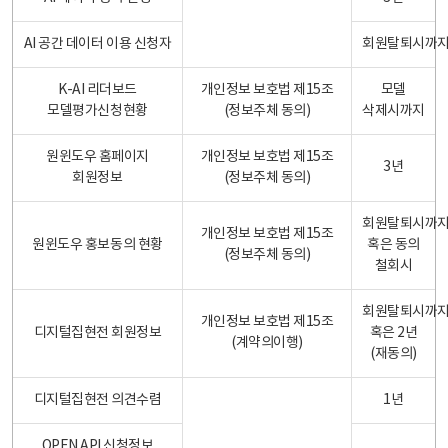
AI 공간 데이터 이용 신청자
회원탈퇴시까
K-AI 리더보드
개인정보 보호법 제15조
모델
모델평가신청현황
(정보주체 동의)
삭제시까지
원윈도우 홈페이지
개인정보 보호법 제15조
3년
회원정보
(정보주체 동의)
회원탈퇴시까
개인정보 보호법 제15조
원윈도우 홍보동의 현황
혹은 동의
(정보주체 동의)
철회시
회원탈퇴시까
개인정보 보호법 제15조
디지털집현전 회원정보
혹은 2년
(계약의이행)
(재동의)
디지털집현전 의견수렴
1년
OPEN API 신청정보