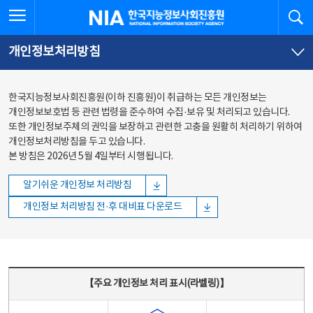
본문
전체메뉴
전체메뉴 열기
검
한국지능정보사회진흥원
바로가기
바로가기
개인정보처리방침
한국지능정보사회진흥원(이하 진흥원)이 취급하는 모든 개인정보는
개인정보보호법 등 관련 법령을 준수하여 수집·보유 및 처리되고 있습니다.
또한 개인정보주체의 권익을 보장하고 관련한 고충을 원활히 처리하기 위하여
개인정보처리방침을 두고 있습니다.
본 방침은 2026년 5월 4일부터 시행됩니다.
알기쉬운 개인정보 처리방침
개인정보 처리방침 전·후 대비표 다운로드
주요 개인정보 처리 표시(라벨링) - 주요 개인정보 처리 표시를 나타내는표
【주요 개인정보 처리 표시(라벨링)】