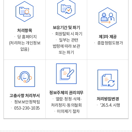
보유기간 및 파기
처리항목
ㆍ 회원탈퇴 시 파기
ㆍ 당 홈페이지
제3자 제공
ㆍ 일부는 관련
(처리하는 개인정보
ㆍ 종합청렴도평가
법령에 따라 보관
없음)
또는 파기
정보주체의 권리의무
고충사항 처리부서
ㆍ 열람·정정·삭제·
처리방침변경
ㆍ 정보보안정책팀
처리정지·동의철회
ㆍ '26.5.4. 시행
ㆍ 053-230-1035
ㆍ이의제기 절차