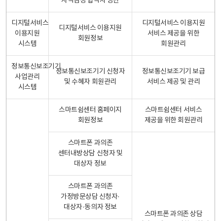
자격검정 합격자 명단
디지털서비스
디지털서비스 이용지원
디지털서비스 이용지원
이용지원
서비스 제공을 위한
회원정보
시스템
회원관리
정보통신보조기기
정보통신보조기기 신청자
정보통신보조기기 보급
사업관리
및 수혜자 회원관리
서비스 제공 및 관리
시스템
스마트쉼센터 홈페이지
스마트쉼센터 서비스
회원정보
제공을 위한 회원관리
스마트폰 과의존
센터내방상담 신청자 및
대상자 정보
스마트폰 과의존
가정방문상담 신청자·
대상자·동의자 정보
스마트폰 과의존 상담