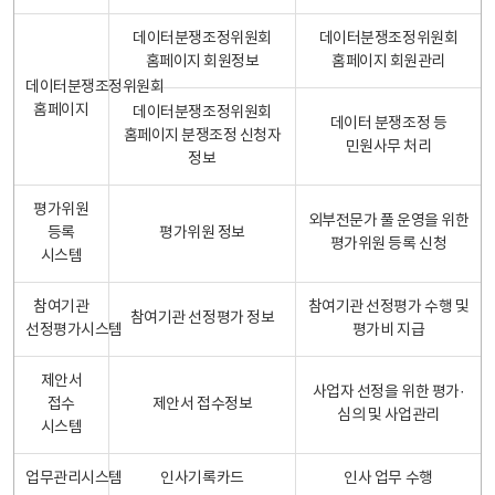
데이터분쟁조정위원회
데이터분쟁조정위원회
홈페이지 회원정보
홈페이지 회원관리
데이터분쟁조정위원회
홈페이지
데이터분쟁조정위원회
데이터 분쟁조정 등
홈페이지 분쟁조정 신청자
민원사무 처리
정보
평가위원
외부전문가 풀 운영을 위한
등록
평가위원 정보
평가위원 등록 신청
시스템
참여기관
참여기관 선정평가 수행 및
참여기관 선정평가 정보
선정평가시스템
평가비 지급
제안서
사업자 선정을 위한 평가·
접수
제안서 접수정보
심의 및 사업관리
시스템
업무관리시스템
인사기록카드
인사 업무 수행