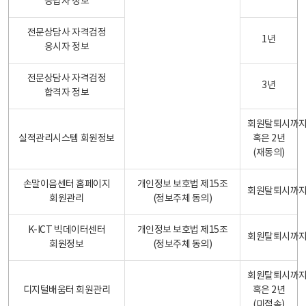
응답자 정보
전문상담사 자격검정
1년
응시자 정보
전문상담사 자격검정
3년
합격자 정보
회원탈퇴시까
실적관리시스템 회원정보
혹은 2년
(재동의)
손말이음센터 홈페이지
개인정보 보호법 제15조
회원탈퇴시까
회원관리
(정보주체 동의)
K-ICT 빅데이터센터
개인정보 보호법 제15조
회원탈퇴시까
회원정보
(정보주체 동의)
회원탈퇴시까
디지털배움터 회원관리
혹은 2년
(미접속)