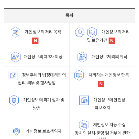
목차 - 개인정보 처리방침 목차를 나타내는표
목차
개인정보의 처리
개인정보의 처리 목적
및 보유기간
개인정보처리의 위탁
개인정보의 제3자 제공
정보주체와 법정대리인의
처리하는 개인정보 항목
권리·의무 및 행사방법
개인정보의 파기 절차 및
개인정보의 안전성
확보조치
방법
개인정보 자동 수집
개인정보 보호책임자
장치의 설치·운영 및 거부에 관한