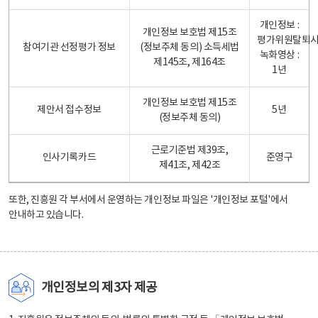
개인정보 :
개인정보 보호법 제15조
평가위원탈퇴
참여기관 선정평가 정보
(정보주체 동의) 소득세법
녹화영상 :
제145조, 제164조
1년
개인정보 보호법 제15조
제안서 접수정보
5년
(정보주체 동의)
근로기준법 제39조,
인사기록카드
준영구
제41조, 제42조
또한, 진흥원 각 부서에서 운영하는 개인정보 파일은
'개인정보 포털'
에서
안내하고 있습니다.
개인정보의 제3자 제공