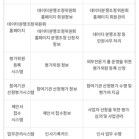
데이터분쟁조정위원회
데이터분쟁조정위원회
홈페이지 회원정보
홈페이지 회원관리
데이터분쟁조정위원회
홈페이지
데이터분쟁조정위원회
데이터 분쟁조정 등
홈페이지 분쟁조정 신청자
민원사무 처리
정보
평가위원
외부전문가 풀 운영을 위한
등록
평가위원 정보
평가위원 등록 신청
시스템
참여기관
참여기관 선정평가 수행 및
참여기관 선정평가 정보
선정평가시스템
평가비 지급
제안서
사업자 선정을 위한 평가·
접수
제안서 접수정보
심의 및 사업관리
시스템
업무관리시스템
인사기록카드
인사 업무 수행