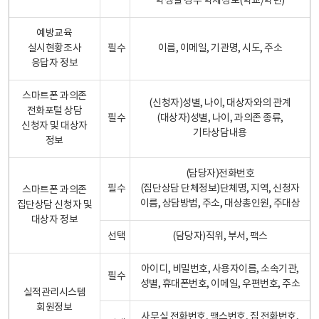
학생일 경우 학제정보(학교/학년)
예방교육
실시현황조사
필수
이름, 이메일, 기관명, 시도, 주소
응답자 정보
스마트폰 과의존
(신청자)성별, 나이, 대상자와의 관계
전화포털 상담
필수
(대상자)성별, 나이, 과의존 종류,
신청자 및 대상자
기타상담내용
정보
(담당자)전화번호
필수
(집단상담 단체정보)단체명, 지역, 신청자
스마트폰 과의존
이름, 상담방법, 주소, 대상총인원, 주대상
집단상담 신청자 및
대상자 정보
선택
(담당자)직위, 부서, 팩스
아이디, 비밀번호, 사용자이름, 소속기관,
필수
성별, 휴대폰번호, 이메일, 우편번호, 주소
실적관리시스템
회원정보
사무실 전화번호, 팩스번호, 집 전화번호,