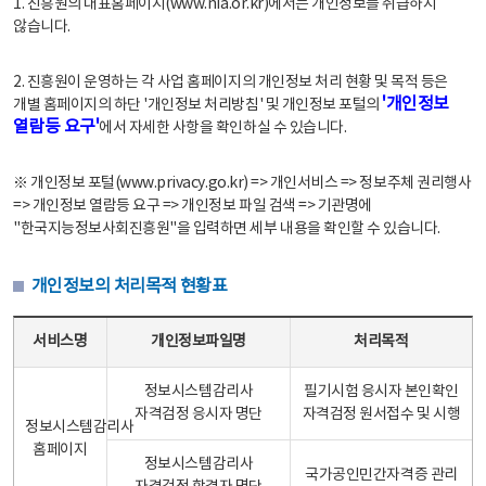
1. 진흥원의 대표홈페이지(www.nia.or.kr)에서는 개인정보를 취급하지
않습니다.
2. 진흥원이 운영하는 각 사업 홈페이지의 개인정보 처리 현황 및 목적 등은
'개인정보
개별 홈페이지의 하단 '개인정보 처리방침' 및 개인정보 포털의
열람등 요구'
에서 자세한 사항을 확인하실 수 있습니다.
※ 개인정보 포털(www.privacy.go.kr) => 개인서비스 => 정보주체 권리행사
=> 개인정보 열람등 요구 => 개인정보 파일 검색 => 기관명에
"한국지능정보사회진흥원"을 입력하면 세부 내용을 확인할 수 있습니다.
개인정보의 처리목적 현황표
개인정보의 처리목적 현황표 - 서비스명, 개인정보파일명, 처리목적으로 구성
서비스명
개인정보파일명
처리목적
정보시스템감리사
필기시험 응시자 본인확인
자격검정 응시자 명단
자격검정 원서접수 및 시행
정보시스템감리사
홈페이지
정보시스템감리사
국가공인민간자격증 관리