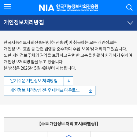
본문
전체메뉴
전체메뉴 열기
검
한국지능정보사회진흥원
바로가기
바로가기
개인정보처리방침
한국지능정보사회진흥원(이하 진흥원)이 취급하는 모든 개인정보는
개인정보보호법 등 관련 법령을 준수하여 수집·보유 및 처리되고 있습니다.
또한 개인정보주체의 권익을 보장하고 관련한 고충을 원활히 처리하기 위하여
개인정보처리방침을 두고 있습니다.
본 방침은 2026년 5월 4일부터 시행됩니다.
알기쉬운 개인정보 처리방침
개인정보 처리방침 전·후 대비표 다운로드
주요 개인정보 처리 표시(라벨링) - 주요 개인정보 처리 표시를 나타내는표
【주요 개인정보 처리 표시(라벨링)】