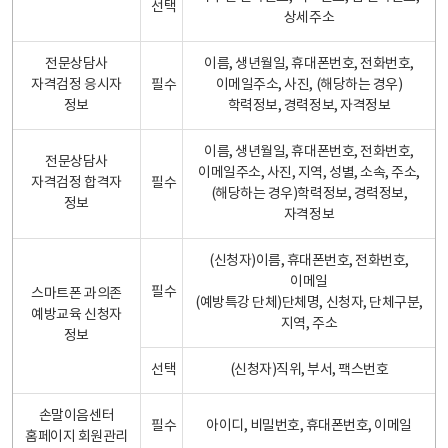
선택
상세주소
전문상담사
이름, 생년월일, 휴대폰번호, 전화번호,
자격검정 응시자
필수
이메일주소, 사진, (해당하는 경우)
정보
학력정보, 경력정보, 자격정보
이름, 생년월일, 휴대폰번호, 전화번호,
전문상담사
이메일주소, 사진, 지역, 성별, 소속, 주소,
자격검정 합격자
필수
(해당하는 경우)학력정보, 경력정보,
정보
자격정보
(신청자)이름, 휴대폰번호, 전화번호,
이메일
필수
스마트폰 과의존
(예방특강 단체)단체명, 신청자, 단체구분,
예방교육 신청자
지역, 주소
정보
선택
(신청자)직위, 부서, 팩스번호
손말이음센터
필수
아이디, 비밀번호, 휴대폰번호, 이메일
홈페이지 회원관리