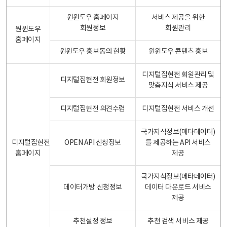
원윈도우 홈페이지
서비스 제공을 위한
회원정보
회원관리
원윈도우
홈페이지
원윈도우 홍보동의 현황
원윈도우 콘텐츠 홍보
디지털집현전 회원관리 및
디지털집현전 회원정보
맞춤지식 서비스 제공
디지털집현전 의견수렴
디지털집현전 서비스 개선
국가지식정보(메타데이터)
디지털집현전
OPEN API 신청정보
를 제공하는 API 서비스
홈페이지
제공
국가지식정보(메타데이터)
데이터개방 신청정보
데이터 다운로드 서비스
제공
추천설정 정보
추천 검색 서비스 제공