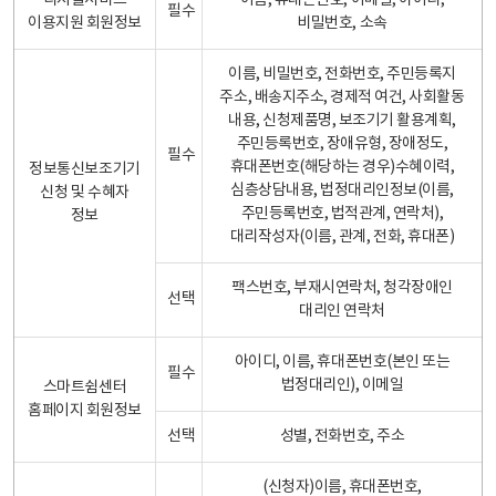
디지털서비스
이름, 휴대폰번호, 이메일, 아이디,
필수
이용지원 회원정보
비밀번호, 소속
이름, 비밀번호, 전화번호, 주민등록지
주소, 배송지주소, 경제적 여건, 사회활동
내용, 신청제품명, 보조기기 활용계획,
주민등록번호, 장애유형, 장애정도,
필수
휴대폰번호(해당하는 경우)수혜이력,
정보통신보조기기
심층상담내용, 법정대리인정보(이름,
신청 및 수혜자
주민등록번호, 법적관계, 연락처),
정보
대리작성자(이름, 관계, 전화, 휴대폰)
팩스번호, 부재시연락처, 청각장애인
선택
대리인 연락처
아이디, 이름, 휴대폰번호(본인 또는
필수
법정대리인), 이메일
스마트쉼센터
홈페이지 회원정보
선택
성별, 전화번호, 주소
(신청자)이름, 휴대폰번호,