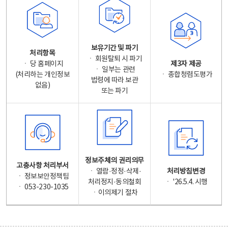
보유기간 및 파기
처리항목
ㆍ 회원탈퇴 시 파기
ㆍ 당 홈페이지
제3자 제공
ㆍ 일부는 관련
(처리하는 개인정보
ㆍ 종합청렴도평가
법령에 따라 보관
없음)
또는 파기
정보주체의 권리의무
고충사항 처리부서
ㆍ 열람·정정·삭제·
처리방침변경
ㆍ 정보보안정책팀
처리정지·동의철회
ㆍ '26.5.4. 시행
ㆍ 053-230-1035
ㆍ이의제기 절차