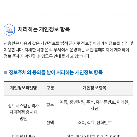
처리하는 개인정보 항목
진흥원은 다음과 같은 개인정보를 법적 근거로 정보주체의 개인정보를 수집 및
이용합니다. 자세한 사항은 각 부서에서 운영하는 서관 홈페이지에 게재하여
정보 주체가 확인할 수 있도록 안내를 하고 있습니다.
정보주체의 동의를 받아 처리하는 개인정보 항목
정보주체의 동의를 받아 처리하는 개인정보 항목 테이블 - 개인정보파일명, 구분, 개인정보 항목으로 구성
개인정보파일명
구분
개인정보 항목
이름, 생년월일, 주소, 휴대폰번호, 이메일,
필수
정보시스템감리사
사진
자격검정 응시자
명단
선택
소속, 직위, 전화번호