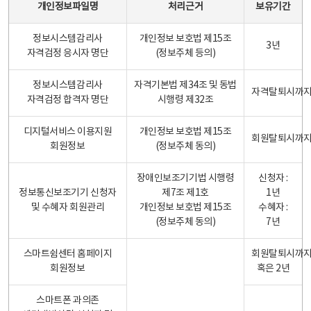
개인정보파일명
처리근거
보유기간
정보시스템감리사
개인정보 보호법 제15조
3년
자격검정 응시자 명단
(정보주체 등의)
정보시스템감리사
자격기본법 제34조 및 동법
자격탈퇴시까
자격검정 합격자 명단
시행령 제32조
디지털서비스 이용지원
개인정보 보호법 제15조
회원탈퇴시까
회원정보
(정보주체 동의)
장애인보조기기법 시행령
신청자 :
정보통신보조기기 신청자
제7조 제1호
1년
및 수혜자 회원관리
개인정보 보호법 제15조
수혜자 :
(정보주체 동의)
7년
스마트쉼센터 홈페이지
회원탈퇴시까
회원정보
혹은 2년
스마트폰 과의존