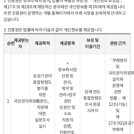
1. 진흥원은 정보주체의 동의, 법률의 특별한 규정 등 「개인정보 보호법」
제17조 및 제18조에 해당하는 경우에만 개인정보를 제3자에게 제공합니다.
또한 진흥원이 운영하는 개별 홈페이지에서 아래 사항을 상세하게 안내하고
있습니다.
2. 진흥원은 법률에 따라 다음과 같이 개인정보를 제공합니다.
개인정보 제공 안내표 - 순번, 제공받는자, 제공목적, 제공항목, 보유 및 이용기간 관련 근거로 구성
제공받는
보유 및
순번
제공목적
제공항목
관련 근거
자
이용기간
「부패방지
<
및
정보화사업
국민권익위원
공공기관의
선정 및
설치와
종합청렴도
관리,
운영에
평가를
계약 및
당해 연도
관한
위한
관리>업무
종합청렴도
법률」 제
1
국민권익위원회
민원인,
관련
조사 완료
12조(기능)
직원에
민원인 및
시까지
및
대한
소속
제
설문조사
직원의
27조의2(공공
실시
성명,
부패에
전화번호,