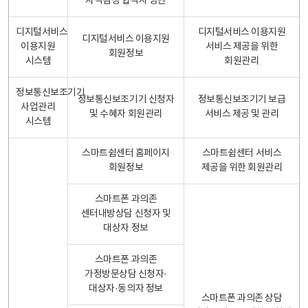
자격검정 합격자 명단
디지털서비스
디지털서비스 이용지원
디지털서비스 이용지원
이용지원
서비스 제공을 위한
회원정보
시스템
회원관리
정보통신보조기기
정보통신보조기기 신청자
정보통신보조기기 보급
사업관리
및 수혜자 회원관리
서비스 제공 및 관리
시스템
스마트쉼센터 홈페이지
스마트쉼센터 서비스
회원정보
제공을 위한 회원관리
스마트폰 과의존
센터내방상담 신청자 및
대상자 정보
스마트폰 과의존
가정방문상담 신청자·
대상자·동의자 정보
스마트폰 과의존 상담