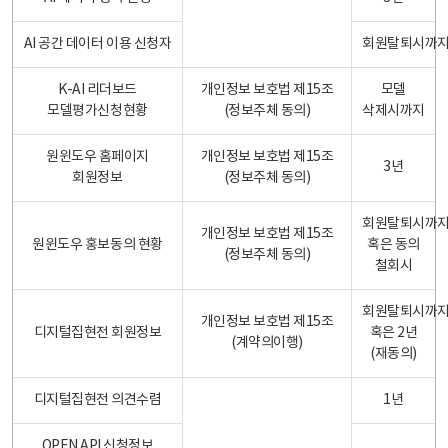
AI 공간 데이터 이용 신청자
회원탈퇴시까
K-AI 리더보드
개인정보 보호법 제15조
모델
모델평가신청현황
(정보주체 동의)
삭제시까지
원윈도우 홈페이지
개인정보 보호법 제15조
3년
회원정보
(정보주체 동의)
회원탈퇴시까
개인정보 보호법 제15조
원윈도우 홍보동의 현황
혹은 동의
(정보주체 동의)
철회시
회원탈퇴시까
개인정보 보호법 제15조
디지털집현전 회원정보
혹은 2년
(계약의이행)
(재동의)
디지털집현전 의견수렴
1년
OPEN API 신청정보