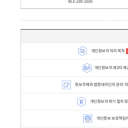
ㆍ 053-230-1035
목차 - 개인정보 처리방침 목차를 나타내는표
개인정보의 처리 목적
개인정보의 제3자 제
정보주체와 법정대리인의 권리·의
개인정보의 파기 절차 및
개인정보 보호책임