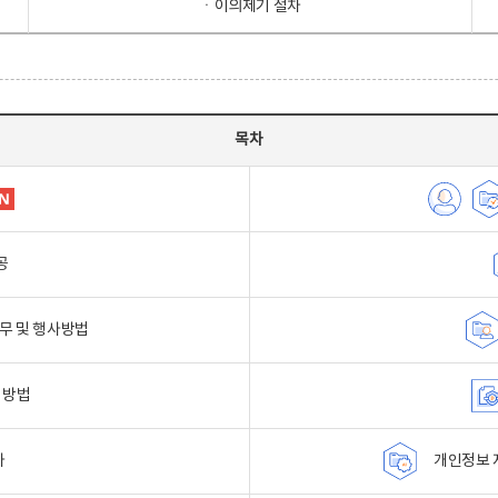
ㆍ이의제기 절차
목차
공
무 및 행사방법
 방법
자
개인정보 자