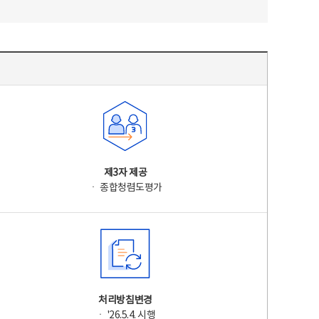
제3자 제공
ㆍ 종합청렴도평가
처리방침변경
ㆍ '26.5.4. 시행