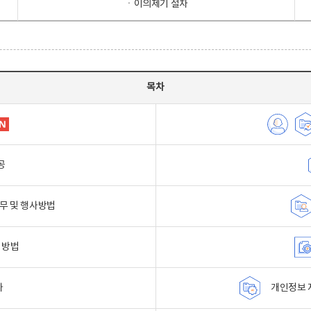
ㆍ이의제기 절차
목차
공
무 및 행사방법
 방법
자
개인정보 자