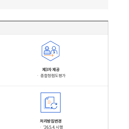
제3자 제공
ㆍ 종합청렴도평가
처리방침변경
ㆍ '26.5.4. 시행