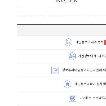
ㆍ 053-230-1035
목차 - 개인정보 처리방침 목차를 나타내는표
개인정보의 처리 목적
개인정보의 제3자 제
정보주체와 법정대리인의 권리·의
개인정보의 파기 절차 및
개인정보 보호책임