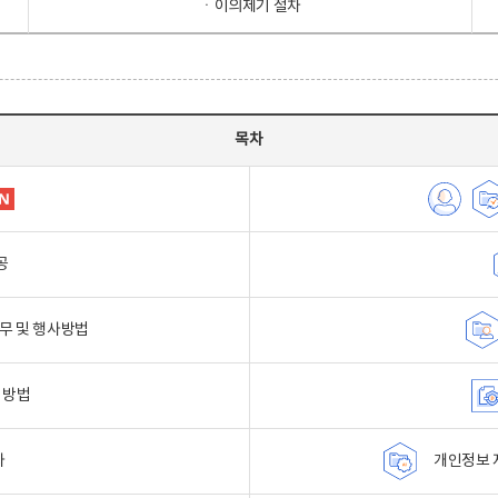
ㆍ이의제기 절차
목차
공
무 및 행사방법
 방법
자
개인정보 자