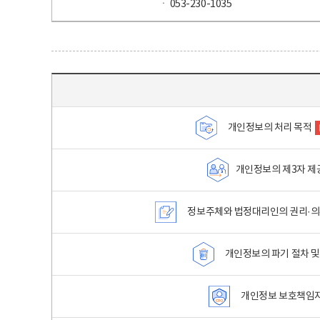
ㆍ 053-230-1035
목차 - 개인정보 처리방침 목차를 나타내는표
개인정보의 처리 목적
개인정보의 제3자 제
정보주체와 법정대리인의 권리·의
개인정보의 파기 절차 및
개인정보 보호책임