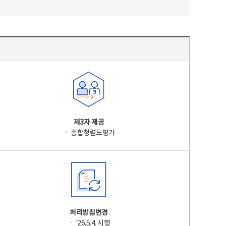
제3자 제공
ㆍ 종합청렴도평가
처리방침변경
ㆍ '26.5.4. 시행